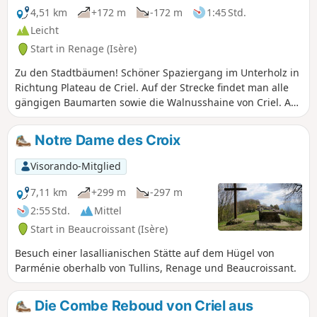
bemerkenswerten Bäumen und weiter zum Waschhaus des
4,51 km
+172 m
-172 m
1:45 Std.
Amours, wo die Weberinnen ihre Wäsche wuschen und
Leicht
vielleicht ihren Seelenverwandten trafen.
Start in Renage (Isère)
Zu den Stadtbäumen! Schöner Spaziergang im Unterholz in
Richtung Plateau de Criel. Auf der Strecke findet man alle
gängigen Baumarten sowie die Walnusshaine von Criel. Auf
dem Rückweg veranschaulicht eine Dauerausstellung mit
Fotos im Unterholz den Chemin du Sophora. Der Rückweg
Notre Dame des Croix
führt dann durch den Parc de l'Ancienne Soierie mit seinen
bemerkenswerten Bäumen und weiter zum Waschhaus des
Visorando-Mitglied
Amours, wo die Weberinnen ihre Wäsche wuschen und
vielleicht ihren Seelenverwandten trafen.
7,11 km
+299 m
-297 m
2:55 Std.
Mittel
Start in Beaucroissant (Isère)
Besuch einer lasallianischen Stätte auf dem Hügel von
Parménie oberhalb von Tullins, Renage und Beaucroissant.
Die Combe Reboud von Criel aus