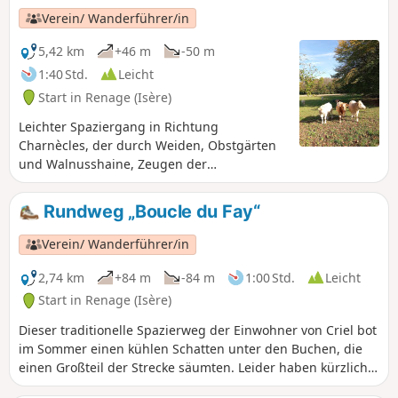
Verein/ Wanderführer/in
5,42 km
+46 m
-50 m
1:40 Std.
Leicht
Start in Renage (Isère)
Leichter Spaziergang in Richtung
Charnècles, der durch Weiden, Obstgärten
und Walnusshaine, Zeugen der
landwirtschaftlichen Tätigkeit von Criel de
Renage, bemerkenswerte Ausblicke auf den
Rundweg „Boucle du Fay“
Vercors, die Belledonne und die Chartreuse
bietet.
Verein/ Wanderführer/in
2,74 km
+84 m
-84 m
1:00 Std.
Leicht
Start in Renage (Isère)
Dieser traditionelle Spazierweg der Einwohner von Criel bot
im Sommer einen kühlen Schatten unter den Buchen, die
einen Großteil der Strecke säumten. Leider haben kürzlich
ein Kahlschlag und der Einsatz moderner Forstmaschinen