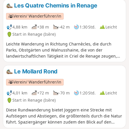
den kleinen Waldweg beschädigt.
Les Quatre Chemins in Renage
Verein/ Wanderführer/in
4,88 km
+38 m
-42 m
1:30 Std.
Leicht
Start in Renage (Isère)
Leichte Wanderung in Richtung Charnècles, die durch
Parks, Obstgärten und Walnusshaine, die von der
landwirtschaftlichen Tätigkeit in Criel de Renage zeugen,
bemerkenswerte Ausblicke auf den Vercors, die Belledonne
und die Chartreuse bietet.
Le Mollard Rond
Verein/ Wanderführer/in
4,01 km
+72 m
-70 m
1:20 Std.
Leicht
Start in Renage (Isère)
Diese Rundwanderung bietet Joggern eine Strecke mit
Aufstiegen und Abstiegen, die größtenteils durch die Natur
führt. Spaziergänger können zudem den Blick auf den
Vercors und die Chartreuse genießen.