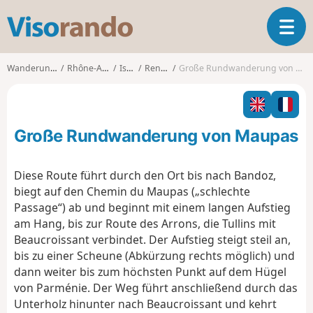
V
T
i
o
s
g
o
Wanderungen
Rhône-Alpes
Isère
Renage
Große Rundwanderung von Maupas
g
r
l
a
e
n
n
d
Große Rundwanderung von Maupas
a
o
v
i
Diese Route führt durch den Ort bis nach Bandoz,
g
biegt auf den Chemin du Maupas („schlechte
a
Passage“) ab und beginnt mit einem langen Aufstieg
t
am Hang, bis zur Route des Arrons, die Tullins mit
i
o
Beaucroissant verbindet. Der Aufstieg steigt steil an,
n
bis zu einer Scheune (Abkürzung rechts möglich) und
dann weiter bis zum höchsten Punkt auf dem Hügel
von Parménie. Der Weg führt anschließend durch das
Unterholz hinunter nach Beaucroissant und kehrt