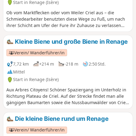
Start in Renage (Isère)
Ob vom Marktflecken oder vom Weiler Criel aus – die
Schmiedearbeiter benutzten diese Wege zu Fuß, um nach
ihrer Schicht am Ufer der Fure ihr Zuhause zu verlassen
oder dorthin zurückzukehren. Man kann die historischen
Gebäude erkennen, die die verschiedenen Epochen der
Kleine Biene und große Biene in Renage
handwerklichen und später industriellen Nutzung der Ufer
der Fure dokumentieren.
Verein/ Wanderführer/in
7,72 km
+214 m
-218 m
2:50 Std.
Mittel
Start in Renage (Isère)
Aux Arbres Citoyens! Schöner Spaziergang im Unterholz in
Richtung Plateau de Criel. Auf der Strecke findet man alle
gängigen Baumarten sowie die Nussbaumwälder von Criel.
Auf den Bergrücken bietet sich ein Panoramablick auf die
Gipfel des Vercors und der Chartreuse.Auf dem Rückweg
Die kleine Biene rund um Renage
veranschaulicht eine Dauerausstellung mit Fotos im
Unterholz den Chemin du Sophora. Der Rückweg führt
Verein/ Wanderführer/in
dann durch den Parc de l'Ancienne Soierie mit seinen