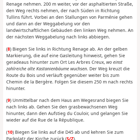
Renage nehmen. 200 m weiter, vor der asphaltierten Straße,
den Weg rechts nehmen, der nach Süden in Richtung
Tullins führt. Vorbei an den Stallungen von Parménie gehen
und dann an der Weggabelung vor den
landwirtschaftlichen Gebäuden den linken Weg nehmen. An
der nächsten Weggabelung nach links abbiegen.
(
8
) Biegen Sie links in Richtung Renage ab. An der gelben
Markierung, die auf eine Gasleitung hinweist, gehen Sie
geradeaus hinunter zum Ort Les Arbres Creux,
wo einst
zahlreiche alte Kastanienbäume wuchsen
. Der Weg kreuzt die
Route du Bois und verläuft gegenüber weiter bis zum
Chemin de la Bergère. Folgen Sie diesem 250 m nach rechts
hinunter.
(
9
) Unmittelbar nach dem Haus am Wegesrand biegen Sie
nach links ab. Gehen Sie den grasbewachsenen Weg
hinunter, dann den Aufstieg du Couloir, und gelangen Sie
wieder auf die Rue de la République.
(
10
) Biegen Sie links auf die D45 ab und kehren Sie zum
Parkplatz der Kirche zurück (
S/Z
).