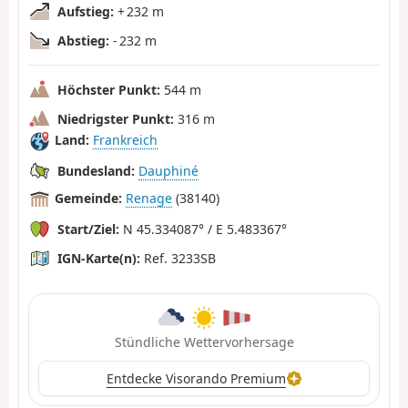
Aufstieg:
+ 232 m
Abstieg:
- 232 m
Höchster Punkt:
544 m
Niedrigster Punkt:
316 m
Land:
Frankreich
Bundesland:
Dauphiné
Gemeinde:
Renage
(38140)
Start/Ziel:
N 45.334087° / E 5.483367°
IGN-Karte(n):
Ref. 3233SB
Stündliche Wettervorhersage
Entdecke Visorando Premium