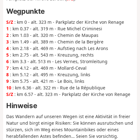
Wegpunkte
S/Z
: km 0 - alt. 323 m - Parkplatz der Kirche von Renage
1
: km 0.37 - alt. 319 m - Rue Michel Criminesi
2
: km 1.03 - alt. 320 m - Chemin de Maupas
3
: km 1.49 - alt. 389 m - Chemin de la Bergère
4
: km 2.18 - alt. 469 m - Aufstieg nach Les Arons
5
: km 2.75 - alt. 543 m - Kreuzung, rechts
6
: km 3.3 - alt. 513 m - Les Vernes, Stromleitung
7
: km 4.12 - alt. 469 m - Mollard-Ceval
8
: km 5.12 - alt. 495 m - Kreuzung, links
9
: km 5.75 - alt. 421 m - Le Bois, links
10
: km 6.36 - alt. 322 m - Rue de la République
S/Z
: km 6.57 - alt. 323 m - Parkplatz der Kirche von Renage
Hinweise
Das Wandern auf unseren Wegen ist eine Aktivität in freier
Natur und birgt einige Risiken: Sie können ausrutschen und
stürzen, sich im Weg eines Mountainbikes oder eines
herabfallenden Astes befinden… Seien Sie vorsichtig.