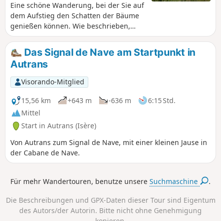
wird Sie begeistern. Die Wanderung
Eine schöne Wanderung, bei der Sie auf
wird vom Fremdenverkehrsamt der
dem Aufstieg den Schatten der Bäume
Gemeinde vorgeschlagen.
genießen können. Wie beschrieben,
wird der Charande-Kamm von Norden
nach Süden begangen, da dies eine
Das Signal de Nave am Startpunkt in
bessere Aussicht bietet. Die Refuge des
Autrans
Feneys ist ein schöner Ort für eine
Pause. Diese Wanderung führt vom Pas
Visorando-Mitglied
de Bellecombe hinunter, aber Sie
können auch früher absteigen, wenn
15,56 km
+643 m
-636 m
6:15 Std.
Sie möchten; siehe Hinweise.
Mittel
Start in Autrans (Isère)
Von Autrans zum Signal de Nave, mit einer kleinen Jause in
der Cabane de Nave.
Für mehr Wandertouren, benutze unsere
Suchmaschine
.
Die Beschreibungen und GPX-Daten dieser Tour sind Eigentum
des Autors/der Autorin. Bitte nicht ohne Genehmigung
kopieren.