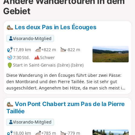
Andere Wandertouren in dem
Gebiet
Les deux Pas in Les Écouges
Visorando-Mitglied
17,89 km
+822 m
-822 m
7:30 Std.
Schwer
Start in Saint-Gervais (Isère) (Isère)
Diese Wanderung in den Écouges führt über zwei Pässe:
den Montbrand und den Pierre Taillée. Sie ist sehr gut
ausgeschildert. Angenehm bei Hitze, da man sich meist im
Unterholz befindet. An den „Pässen“ hat man herrliche
Ausblicke auf die Ebene der Isère.
Von Pont Chabert zum Pas de la Pierre
Taillée
Visorando-Mitglied
18,00 km
+785 m
-779 m