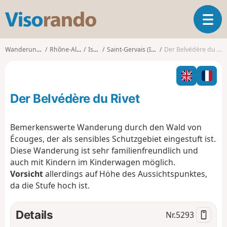
V
T
i
o
s
g
o
Wanderungen
Rhône-Alpes
Isère
Saint-Gervais (Isère)
Der Belvédère du Rivet
g
r
l
a
e
n
n
d
Der Belvédère du Rivet
a
o
v
i
Bemerkenswerte Wanderung durch den Wald von
g
Écouges, der als sensibles Schutzgebiet eingestuft ist.
a
Diese Wanderung ist sehr familienfreundlich und
t
auch mit Kindern im Kinderwagen möglich.
i
o
Vorsicht
allerdings auf Höhe des Aussichtspunktes,
n
da die Stufe hoch ist.
Details
Nr.
5293