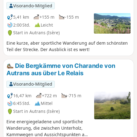
Visorando-Mitglied
5,41 km
+155 m
-155 m
2:00 Std.
Leicht
Start in Autrans (Isère)
Eine kurze, aber sportliche Wanderung auf dem schönsten
Teil der Strecke. Der Ausblick ist es wert!
Die Bergkämme von Charande von
Autrans aus über Le Relais
Visorando-Mitglied
16,47 km
+722 m
-715 m
6:45 Std.
Mittel
Start in Autrans (Isère)
Eine energiegeladene und sportliche
Wanderung, die zwischen Unterholz,
Kammwegen und Aussichtspunkten auf