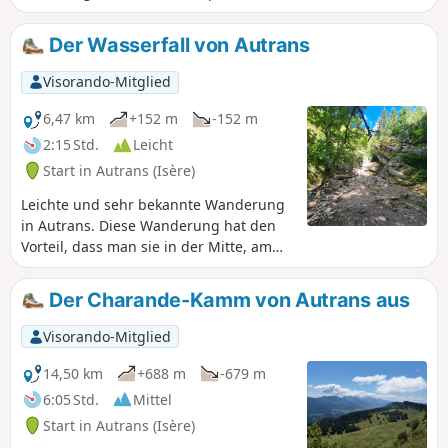
beiden Seiten wechselt.
Der Wasserfall von Autrans
Visorando-Mitglied
6,47 km
+152 m
-152 m
2:15 Std.
Leicht
Start in Autrans (Isère)
Leichte und sehr bekannte Wanderung
in Autrans. Diese Wanderung hat den
Vorteil, dass man sie in der Mitte, am
Punkt (5), beginnen und am Punkt (9)
um etwa 1 km verkürzen kann. Für kurze
Der Charande-Kamm von Autrans aus
Beine ist sie perfekt! Sie werden Autrans
aus einer anderen Perspektive als von
Visorando-Mitglied
den Bergkämmen aus sehen. Beachten
Sie, dass der Wasserfall bei trockenem
14,50 km
+688 m
-679 m
Wetter nur sehr wenig oder gar kein
6:05 Std.
Mittel
Wasser führt. Aber der Charme dieses
Start in Autrans (Isère)
Ortes in Kombination mit dem Waldweg