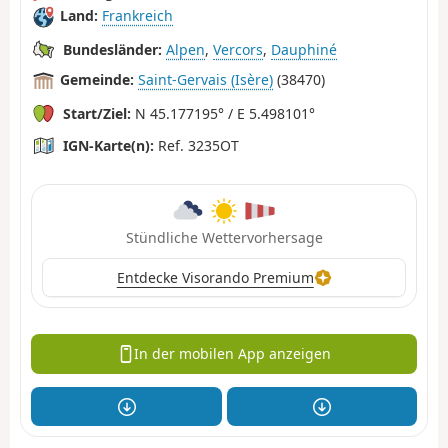
Land:
Frankreich
Bundesländer:
Alpen
,
Vercors
,
Dauphiné
Gemeinde:
Saint-Gervais (Isère)
(38470)
Start/Ziel:
N 45.177195° / E 5.498101°
IGN-Karte(n):
Ref. 3235OT
Stündliche Wettervorhersage
Entdecke Visorando Premium
In der mobilen App anzeigen