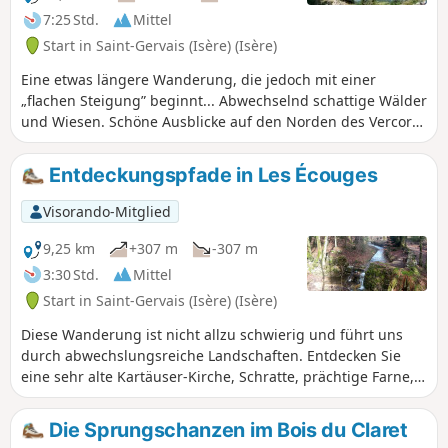
7:25 Std.
Mittel
Start in Saint-Gervais (Isère) (Isère)
Eine etwas längere Wanderung, die jedoch mit einer
„flachen Steigung” beginnt... Abwechselnd schattige Wälder
und Wiesen. Schöne Ausblicke auf den Norden des Vercors:
das Isère-Tal, Chambarans und mehr... wenn es die
Wetterbedingungen zulassen.
Entdeckungspfade in Les Écouges
Visorando-Mitglied
9,25 km
+307 m
-307 m
3:30 Std.
Mittel
Start in Saint-Gervais (Isère) (Isère)
Diese Wanderung ist nicht allzu schwierig und führt uns
durch abwechslungsreiche Landschaften. Entdecken Sie
eine sehr alte Kartäuser-Kirche, Schratte, prächtige Farne,
schwindelerregende Klippen und ungewöhnliche
Mühlenruinen.
Die Sprungschanzen im Bois du Claret