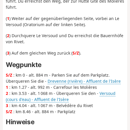
führt. Du erreichst den Weg, der zur Hütte Gîte des Molières
führt.
(
1
) Weiter auf der gegenüberliegenden Seite, vorbei an Le
Versoud (Oratorium auf der linken Seite).
(
2
) Durchquere Le Versoud und Du erreichst die Bauernhöfe
von Rivet.
(
3
) Auf dem gleichen Weg zurück (
S/Z
).
Wegpunkte
S/Z
: km 0 - alt. 884 m - Parken Sie auf dem Parkplatz.
Überqueren Sie die -
Drevenne (rivière) - Affluent de l'Isère
1
: km 1.27 - alt. 992 m - Carrefour les Molières
2
: km 3.53 - alt. 1 068 m - Überqueren Sie den -
Versoud
(cours d'eau) - Affluent de l'Isère
3
: km 4.04 - alt. 1 067 m - Belvédère du Rivet
S/Z
: km 8.46 - alt. 884 m - Parkplatz
Hinweise