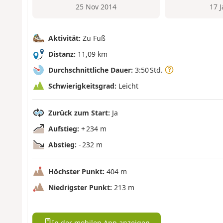
25 Nov 2014
17 
Aktivität:
Zu Fuß
Distanz:
11,09 km
Durchschnittliche Dauer:
3:50 Std.
Schwierigkeitsgrad:
Leicht
Zurück zum Start:
Ja
Aufstieg:
+ 234 m
Abstieg:
- 232 m
Höchster Punkt:
404 m
Niedrigster Punkt:
213 m
In der mobilen App anzeigen