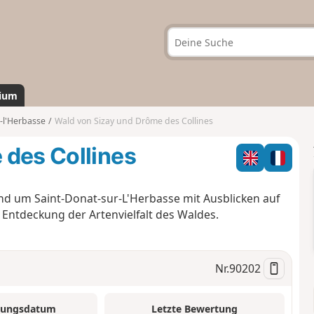
ium
-l'Herbasse
Wald von Sizay und Drôme des Collines
 des Collines
 um Saint-Donat-sur-L'Herbasse mit Ausblicken auf
 Entdeckung der Artenvielfalt des Waldes.
Nr.
90202
tungsdatum
Letzte Bewertung