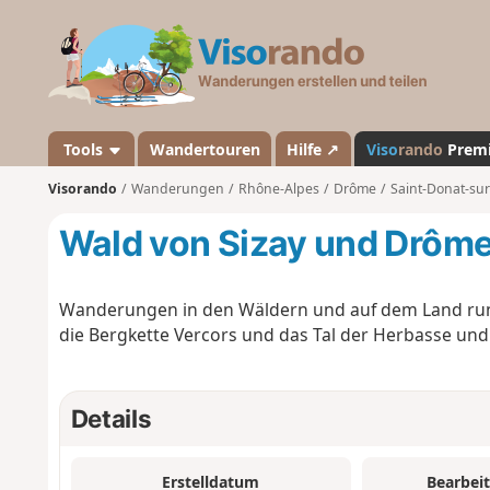
V
i
s
o
r
a
Tools
Wandertouren
Hilfe ↗
Viso
rando
Prem
n
Visorando
Wanderungen
Rhône-Alpes
Drôme
Saint-Donat-sur
d
o
Wald von Sizay und Drôme
Wanderungen in den Wäldern und auf dem Land rund
die Bergkette Vercors und das Tal der Herbasse und
Details
Erstelldatum
Bearbei