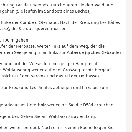
 Richtung Lac de Champos. Durchqueren Sie den Wald und
 gehen (Sie laufen im Sandbett eines Baches).
m Fuße der Combe d'Oternaud. Nach der Kreuzung Les Bâties
ücke), die Sie überqueren müssen.
a. 100 m gehen.
fer der Herbasse. Weiter links auf dem Weg, der die
r dem See gelangt man links zur Auberge (großes Gebäude).
en und auf der Wiese den mergeligen Hang rechts
m Waldausgang weiter auf dem Grasweg rechts bergauf
ussicht auf den Vercors und das Tal der Herbasse).
is zur Kreuzung Les Pinates abbiegen und links bis zum
radeaus im Unterholz weiter, bis Sie die D584 erreichen.
egenüber. Gehen Sie am Wald von Sizay entlang.
ehen weiter bergauf. Nach einer kleinen Ebene folgen Sie