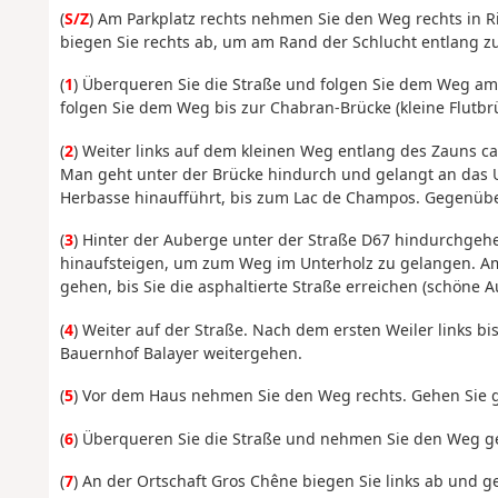
(
S/Z
) Am Parkplatz rechts nehmen Sie den Weg rechts in
biegen Sie rechts ab, um am Rand der Schlucht entlang zu
(
1
) Überqueren Sie die Straße und folgen Sie dem Weg a
folgen Sie dem Weg bis zur Chabran-Brücke (kleine Flutbr
(
2
) Weiter links auf dem kleinen Weg entlang des Zauns c
Man geht unter der Brücke hindurch und gelangt an das U
Herbasse hinaufführt, bis zum Lac de Champos. Gegenübe
(
3
) Hinter der Auberge unter der Straße D67 hindurchgeh
hinaufsteigen, um zum Weg im Unterholz zu gelangen. A
gehen, bis Sie die asphaltierte Straße erreichen (schöne A
(
4
) Weiter auf der Straße. Nach dem ersten Weiler links b
Bauernhof Balayer weitergehen.
(
5
) Vor dem Haus nehmen Sie den Weg rechts. Gehen Sie ge
(
6
) Überqueren Sie die Straße und nehmen Sie den Weg g
(
7
) An der Ortschaft Gros Chêne biegen Sie links ab und g