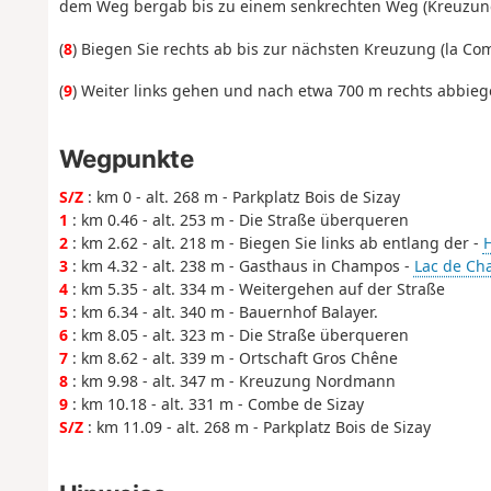
dem Weg bergab bis zu einem senkrechten Weg (Kreuzu
(
8
) Biegen Sie rechts ab bis zur nächsten Kreuzung (la Com
(
9
) Weiter links gehen und nach etwa 700 m rechts abbie
Wegpunkte
S/Z
: km 0 - alt. 268 m - Parkplatz Bois de Sizay
1
: km 0.46 - alt. 253 m - Die Straße überqueren
2
: km 2.62 - alt. 218 m - Biegen Sie links ab entlang der -
H
3
: km 4.32 - alt. 238 m - Gasthaus in Champos -
Lac de Ch
4
: km 5.35 - alt. 334 m - Weitergehen auf der Straße
5
: km 6.34 - alt. 340 m - Bauernhof Balayer.
6
: km 8.05 - alt. 323 m - Die Straße überqueren
7
: km 8.62 - alt. 339 m - Ortschaft Gros Chêne
8
: km 9.98 - alt. 347 m - Kreuzung Nordmann
9
: km 10.18 - alt. 331 m - Combe de Sizay
S/Z
: km 11.09 - alt. 268 m - Parkplatz Bois de Sizay