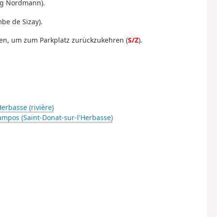
ng Nordmann).
be de Sizay).
gen, um zum Parkplatz zurückzukehren (
S/Z
).
erbasse (rivière)
ampos (Saint-Donat-sur-l'Herbasse)