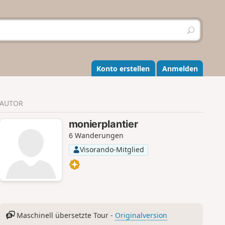
S
u
c
h
e
Konto erstellen
Anmelden
n
AUTOR
monierplantier
6 Wanderungen
Visorando-Mitglied
Maschinell übersetzte Tour -
Originalversion