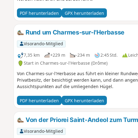
PDF herunterladen
GPX herunterladen
Rund um Charmes-sur-l'Herbasse
Visorando-Mitglied
7,35 km
+229 m
-234 m
2:45 Std.
Leic
Start in Charmes-sur-l'Herbasse (Drôme)
Von Charmes-sur-l'Herbasse aus führt ein kleiner Rundw
Privatbesitz, der besichtigt werden kann, und dann ang
Aussichtspunkten auf die umliegenden Hügel.
PDF herunterladen
GPX herunterladen
Von der Priorei Saint-Andeol zum Turm
Visorando-Mitglied