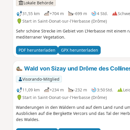
Lokale Behörde
31,55 km
+704 m
-699 m
4 Std.
Schwe
Start in Saint-Donat-sur-l'Herbasse (Drôme)
Sehr schöne Strecke im Gebiet von L’Herbasse mit einem r
mediterraner Vegetation.
PDF herunterladen
GPX herunterladen
Wald von Sizay und Drôme des Colline
Visorando-Mitglied
11,09 km
+234 m
-232 m
3:50 Std.
Lei
Start in Saint-Donat-sur-l'Herbasse (Drôme)
Wanderungen in den Wäldern und auf dem Land rund um 
Ausblicken auf die Bergkette Vercors und das Tal der Her
des Waldes.