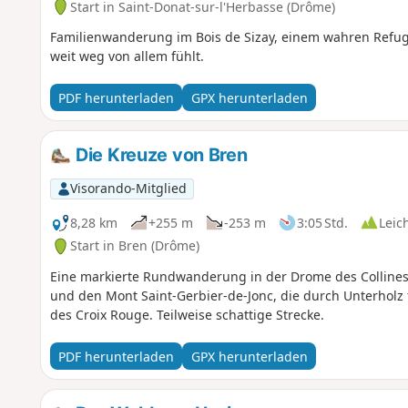
Start in Saint-Donat-sur-l'Herbasse (Drôme)
Familienwanderung im Bois de Sizay, einem wahren Refug
weit weg von allem fühlt.
PDF herunterladen
GPX herunterladen
Die Kreuze von Bren
Visorando-Mitglied
8,28 km
+255 m
-253 m
3:05 Std.
Leic
Start in Bren (Drôme)
Eine markierte Rundwanderung in der Drome des Collines
und den Mont Saint-Gerbier-de-Jonc, die durch Unterholz 
des Croix Rouge. Teilweise schattige Strecke.
PDF herunterladen
GPX herunterladen