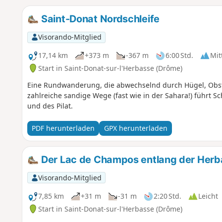
Saint-Donat Nordschleife
Visorando-Mitglied
17,14 km
+373 m
-367 m
6:00 Std.
Mit
Start in Saint-Donat-sur-l'Herbasse (Drôme)
Eine Rundwanderung, die abwechselnd durch Hügel, Obst
zahlreiche sandige Wege (fast wie in der Sahara!) führt S
und des Pilat.
PDF herunterladen
GPX herunterladen
Der Lac de Champos entlang der Herb
Visorando-Mitglied
7,85 km
+31 m
-31 m
2:20 Std.
Leicht
Start in Saint-Donat-sur-l'Herbasse (Drôme)