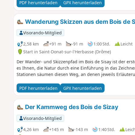
PDF herunterladen
GPX herunterladen
Wanderung Skizzen aus dem Bois de S
Visorando-Mitglied
2,58 km
+91 m
-91 m
1:00 Std.
Leicht
Start in Saint-Donat-sur-l'Herbasse (Drôme)
Der Wander- und Skizzenpfad im Bois de Sisay ist der erste
es Ihnen, die Natur durch eine Einführung in das Zeichne
Stationen säumen diesen Weg, an denen jeweils Erläute
PDF herunterladen
GPX herunterladen
Der Kammweg des Bois de Sizay
Visorando-Mitglied
4,26 km
+145 m
-143 m
1:40 Std.
Leic