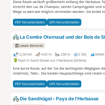
Diese Route verläuft größtenteils entlang der Herbasse, 
erreicht den Lac de Champos, seinen Campingplatz und se
Wege so weit wie möglich vermieden werden. Sie endet im
PDF herunterladen
GPX herunterladen
La Combe Oternaud und der Bois de Si
Lokale Behörde
12,50 km
+242 m
-238 m
2 Std.
Mittel
Start in Saint-Donat-sur-l'Herbasse (Drôme)
Eine kurze Route, auf der Sie die wichtigsten Wegtypen d
Unterholz, Täler... Die beiden Hauptaufstiege sind relativ
PDF herunterladen
GPX herunterladen
Die Sandhügel – Pays de l’Herbasse