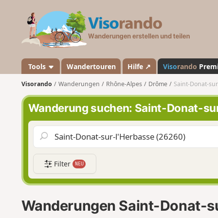
V
i
s
o
r
a
Tools
Wandertouren
Hilfe ↗
Viso
rando
Prem
n
Visorando
Wanderungen
Rhône-Alpes
Drôme
Saint-Donat-sur
d
o
Wanderung suchen: Saint-Donat-sur
Filter
NEU
Wanderungen Saint-Donat-su