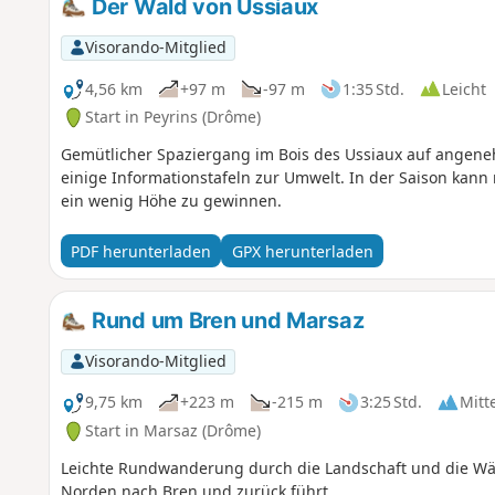
Der Wald von Ussiaux
Visorando-Mitglied
4,56 km
+97 m
-97 m
1:35 Std.
Leicht
Start in Peyrins (Drôme)
Gemütlicher Spaziergang im Bois des Ussiaux auf angene
einige Informationstafeln zur Umwelt. In der Saison kann
ein wenig Höhe zu gewinnen.
PDF herunterladen
GPX herunterladen
Rund um Bren und Marsaz
Visorando-Mitglied
9,75 km
+223 m
-215 m
3:25 Std.
Mitt
Start in Marsaz (Drôme)
Leichte Rundwanderung durch die Landschaft und die Wäl
Norden nach Bren und zurück führt.