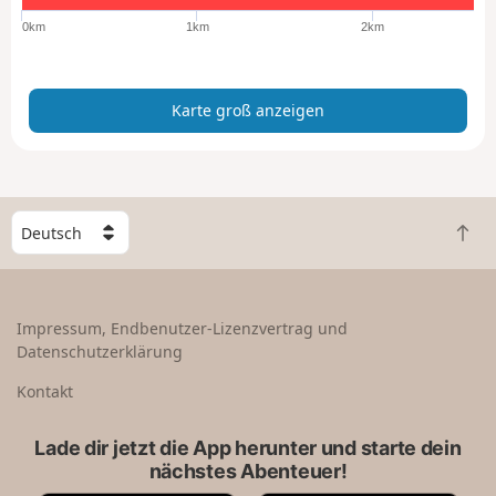
ß
0km
1km
2km
a
n
z
Karte groß anzeigen
e
i
g
e
n
W
Z
ä
u
h
r
l
ü
e
Impressum, Endbenutzer-Lizenzvertrag und
c
e
Datenschutzerklärung
k
i
n
n
Kontakt
a
L
c
a
Lade dir jetzt die App herunter und starte dein
h
n
nächstes Abenteuer!
o
d