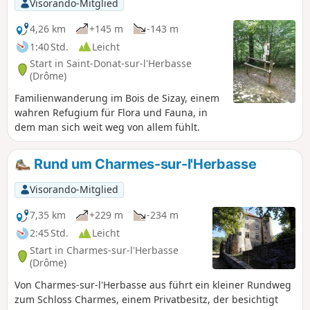
Visorando-Mitglied
4,26 km
+145 m
-143 m
1:40 Std.
Leicht
Start in Saint-Donat-sur-l'Herbasse
(Drôme)
Familienwanderung im Bois de Sizay, einem
wahren Refugium für Flora und Fauna, in
dem man sich weit weg von allem fühlt.
Rund um Charmes-sur-l'Herbasse
Visorando-Mitglied
7,35 km
+229 m
-234 m
2:45 Std.
Leicht
Start in Charmes-sur-l'Herbasse
(Drôme)
Von Charmes-sur-l'Herbasse aus führt ein kleiner Rundweg
zum Schloss Charmes, einem Privatbesitz, der besichtigt