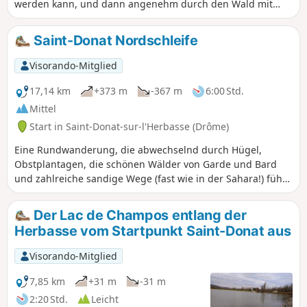
werden kann, und dann angenehm durch den Wald mit
einigen Aussichtspunkten auf die umliegenden Hügel.
Saint-Donat Nordschleife
Visorando-Mitglied
17,14 km
+373 m
-367 m
6:00 Std.
Mittel
Start in Saint-Donat-sur-l'Herbasse (Drôme)
Eine Rundwanderung, die abwechselnd durch Hügel,
Obstplantagen, die schönen Wälder von Garde und Bard
und zahlreiche sandige Wege (fast wie in der Sahara!) führt
Schöne Ausblicke auf die Hügel und die Massive des
Vercors und des Pilat.
Der Lac de Champos entlang der
Herbasse vom Startpunkt Saint-Donat aus
Visorando-Mitglied
7,85 km
+31 m
-31 m
2:20 Std.
Leicht