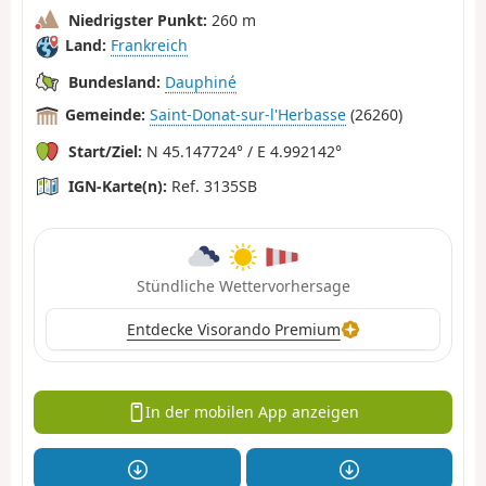
Niedrigster Punkt:
260 m
Land:
Frankreich
Bundesland:
Dauphiné
Gemeinde:
Saint-Donat-sur-l'Herbasse
(26260)
Start/Ziel:
N 45.147724° / E 4.992142°
IGN-Karte(n):
Ref. 3135SB
Stündliche Wettervorhersage
Entdecke Visorando Premium
In der mobilen App anzeigen