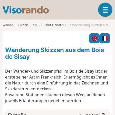
V
T
i
o
s
g
o
Wanderungen
Rhône-Alpes
Drôme
Saint-Donat-sur-l'Herbasse
Wanderung Skizzen aus dem Bois de Sisay
g
r
l
a
e
n
n
d
Wanderung Skizzen aus dem Bois
a
o
v
de Sisay
i
g
Der Wander- und Skizzenpfad im Bois de Sisay ist der
a
erste seiner Art in Frankreich. Er ermöglicht es Ihnen,
t
i
die Natur durch eine Einführung in das Zeichnen und
o
Skizzieren zu entdecken.
n
Etwa zehn Stationen säumen diesen Weg, an denen
jeweils Erläuterungen gegeben werden.