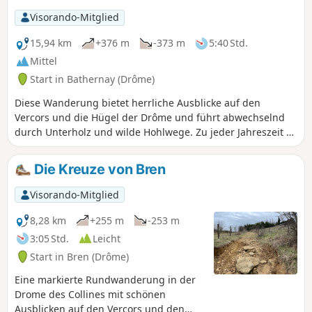
Alpen und den Vercors im Osten sowie
Visorando-Mitglied
auf das Pilat-Massiv und die Berge der
Ardèche im Westen belohnt werden.
15,94 km
+376 m
-373 m
5:40 Std.
Mittel
Start in Bathernay (Drôme)
Diese Wanderung bietet herrliche Ausblicke auf den
Vercors und die Hügel der Drôme und führt abwechselnd
durch Unterholz und wilde Hohlwege. Zu jeder Jahreszeit zu
empfehlen.
Die Kreuze von Bren
Visorando-Mitglied
8,28 km
+255 m
-253 m
3:05 Std.
Leicht
Start in Bren (Drôme)
Eine markierte Rundwanderung in der
Drome des Collines mit schönen
Ausblicken auf den Vercors und den