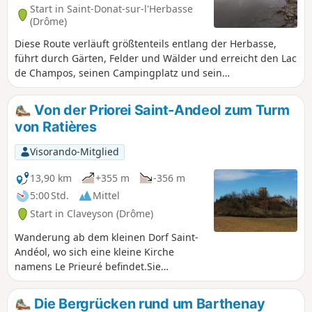
Start in Saint-Donat-sur-l'Herbasse
(Drôme)
Diese Route verläuft größtenteils entlang der Herbasse,
führt durch Gärten, Felder und Wälder und erreicht den Lac
de Champos, seinen Campingplatz und sein
Freizeitzentrum, wobei asphaltierte Wege so weit wie
möglich vermieden werden. Sie endet im charmanten
Von der Priorei Saint-Andeol zum Turm
kleinen Parc Georges Bert.
von Ratières
Visorando-Mitglied
13,90 km
+355 m
-356 m
5:00 Std.
Mittel
Start in Claveyson (Drôme)
Wanderung ab dem kleinen Dorf Saint-
Andéol, wo sich eine kleine Kirche
namens Le Prieuré befindet.Sie
wandern bergauf bis zum Turm von
Ratières, wo Sie für Ihren Aufstieg mit
Die Bergrücken rund um Barthenay
einem herrlichen 360°-Blick auf die