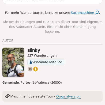
Mont Saint-Gerbier-de-Jonc, die durch
Unterholz führt. Entdeckung des Croix
Für mehr Wandertouren, benutze unsere
Suchmaschine
.
Bleue und des Croix Rouge. Teilweise
schattige Strecke.
Die Beschreibungen und GPX-Daten dieser Tour sind Eigentum
des Autors/der Autorin. Bitte nicht ohne Genehmigung
kopieren.
AUTOR
slinky
227 Wanderungen
Visorando-Mitglied
Gemeinde:
Portes-lès-Valence (26800)
Maschinell übersetzte Tour -
Originalversion