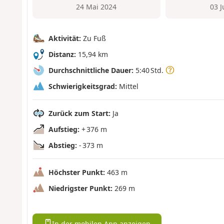
24 Mai 2024
03 
Aktivität:
Zu Fuß
Distanz:
15,94 km
Durchschnittliche Dauer:
5:40 Std.
Schwierigkeitsgrad:
Mittel
Zurück zum Start:
Ja
Aufstieg:
+ 376 m
Abstieg:
- 373 m
Höchster Punkt:
463 m
Niedrigster Punkt:
269 m
In der mobilen App anzeigen