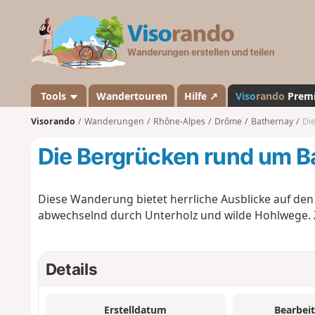
V
i
s
o
r
a
Tools
Wandertouren
Hilfe ↗
Viso
rando
Prem
n
Visorando
Wanderungen
Rhône-Alpes
Drôme
Bathernay
Di
d
o
Die Bergrücken rund um B
Diese Wanderung bietet herrliche Ausblicke auf de
abwechselnd durch Unterholz und wilde Hohlwege. Z
Details
Erstelldatum
Bearbei