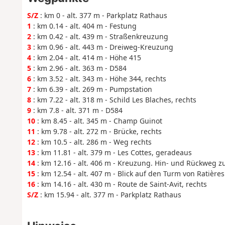
S/Z
: km 0 - alt. 377 m - Parkplatz Rathaus
1
: km 0.14 - alt. 404 m - Festung
2
: km 0.42 - alt. 439 m - Straßenkreuzung
3
: km 0.96 - alt. 443 m - Dreiweg-Kreuzung
4
: km 2.04 - alt. 414 m - Höhe 415
5
: km 2.96 - alt. 363 m - D584
6
: km 3.52 - alt. 343 m - Höhe 344, rechts
7
: km 6.39 - alt. 269 m - Pumpstation
8
: km 7.22 - alt. 318 m - Schild Les Blaches, rechts
9
: km 7.8 - alt. 371 m - D584
10
: km 8.45 - alt. 345 m - Champ Guinot
11
: km 9.78 - alt. 272 m - Brücke, rechts
12
: km 10.5 - alt. 286 m - Weg rechts
13
: km 11.81 - alt. 379 m - Les Cottes, geradeaus
14
: km 12.16 - alt. 406 m - Kreuzung. Hin- und Rückweg 
15
: km 12.54 - alt. 407 m - Blick auf den Turm von Ratières
16
: km 14.16 - alt. 430 m - Route de Saint-Avit, rechts
S/Z
: km 15.94 - alt. 377 m - Parkplatz Rathaus