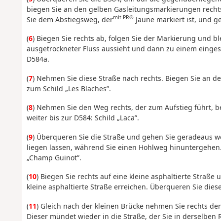
biegen Sie an den gelben Gasleitungsmarkierungen rechts 
mit PR®
Sie dem Abstiegsweg, der
Jaune markiert ist, und g
(
6
) Biegen Sie rechts ab, folgen Sie der Markierung und b
ausgetrockneter Fluss aussieht und dann zu einem einges
D584a.
(
7
) Nehmen Sie diese Straße nach rechts. Biegen Sie an de
zum Schild „Les Blaches”.
(
8
) Nehmen Sie den Weg rechts, der zum Aufstieg führt, be
weiter bis zur D584: Schild „Laca”.
(
9
) Überqueren Sie die Straße und gehen Sie geradeaus wei
liegen lassen, während Sie einen Hohlweg hinuntergehen.
„Champ Guinot”.
(
10
) Biegen Sie rechts auf eine kleine asphaltierte Straße
kleine asphaltierte Straße erreichen. Überqueren Sie dies
(
11
) Gleich nach der kleinen Brücke nehmen Sie rechts d
Dieser mündet wieder in die Straße, der Sie in derselben