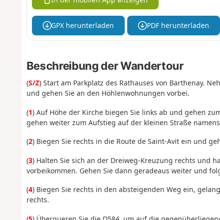
GPX herunterladen
PDF herunterladen
Beschreibung der Wandertour
(
S/Z
) Start am Parkplatz des Rathauses von Barthenay. N
und gehen Sie an den Höhlenwohnungen vorbei.
(
1
) Auf Höhe der Kirche biegen Sie links ab und gehen zu
gehen weiter zum Aufstieg auf der kleinen Straße namens 
(
2
) Biegen Sie rechts in die Route de Saint-Avit ein und ge
(
3
) Halten Sie sich an der Dreiweg-Kreuzung rechts und ha
vorbeikommen. Gehen Sie dann geradeaus weiter und fol
(
4
) Biegen Sie rechts in den absteigenden Weg ein, gelan
rechts.
(
5
) Überqueren Sie die D584, um auf die gegenüberliegend