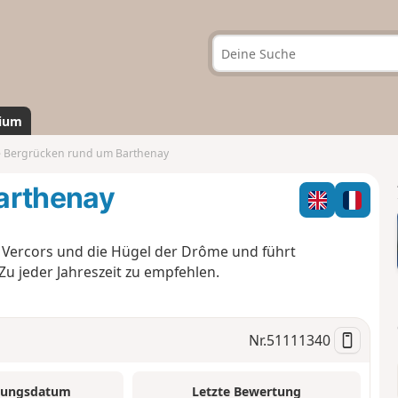
ium
e Bergrücken rund um Barthenay
arthenay
n Vercors und die Hügel der Drôme und führt
u jeder Jahreszeit zu empfehlen.
Nr.
51111340
tungsdatum
Letzte Bewertung