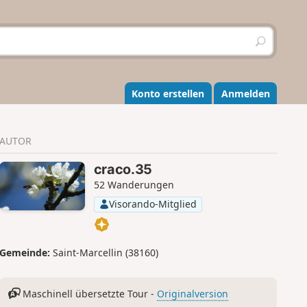
S
u
c
h
e
Konto erstellen
Anmelden
n
AUTOR
craco.35
52 Wanderungen
Visorando-Mitglied
Gemeinde:
Saint-Marcellin (38160)
Maschinell übersetzte Tour -
Originalversion