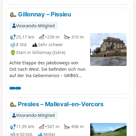
Gillonnay – Pissieu
Visorando-Mitglied
25,17 km
+239 m
-310 m
8 Std.
Sehr schwer
Start in Gillonnay (Isère)
Achte Etappe des Jakobswegs von
Ost nach West. Sie befinden sich nun
auf der Via Gebennensis – GR®65
oder „Route du Puy“ –, der wohl
bekanntesten Route, da sie der
historischen Realität auf dem Weg
nach Compostela am nächsten
Presles – Malleval-en-Vercors
kommt. Auf dieser8. Etappe wandern
Sie hauptsächlich durch Felder und
Visorando-Mitglied
Wälder, unterbrochen von einer
starken kulturellen Identität in La
11,95 km
+507 m
-436 m
Côte Saint-André sowie in
4:50 Std.
Mittel