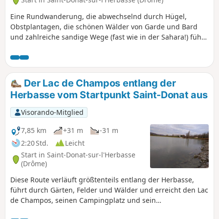
Eine Rundwanderung, die abwechselnd durch Hügel,
Obstplantagen, die schönen Wälder von Garde und Bard
und zahlreiche sandige Wege (fast wie in der Sahara!) führt
Schöne Ausblicke auf die Hügel und die Massive des
Vercors und des Pilat.
Der Lac de Champos entlang der
Herbasse vom Startpunkt Saint-Donat aus
Visorando-Mitglied
7,85 km
+31 m
-31 m
2:20 Std.
Leicht
Start in Saint-Donat-sur-l'Herbasse
(Drôme)
Diese Route verläuft größtenteils entlang der Herbasse,
führt durch Gärten, Felder und Wälder und erreicht den Lac
de Champos, seinen Campingplatz und sein
Freizeitzentrum, wobei asphaltierte Wege so weit wie