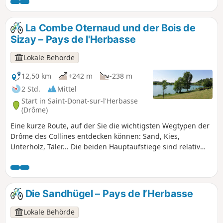
möglich vermieden werden. Sie endet im charmanten
kleinen Parc Georges Bert.
La Combe Oternaud und der Bois de
Sizay – Pays de l'Herbasse
Lokale Behörde
12,50 km
+242 m
-238 m
2 Std.
Mittel
Start in Saint-Donat-sur-l'Herbasse
(Drôme)
Eine kurze Route, auf der Sie die wichtigsten Wegtypen der
Drôme des Collines entdecken können: Sand, Kies,
Unterholz, Täler... Die beiden Hauptaufstiege sind relativ
steil und führen zu schönen Aussichtspunkten.
Die Sandhügel – Pays de l’Herbasse
Lokale Behörde