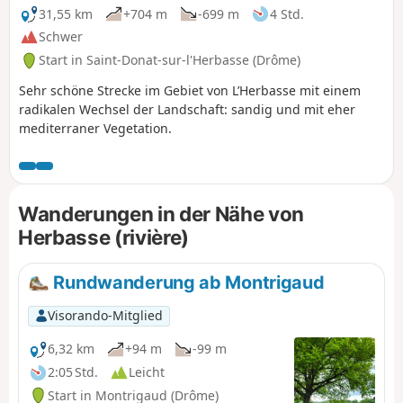
31,55 km
+704 m
-699 m
4 Std.
Schwer
Start in Saint-Donat-sur-l'Herbasse (Drôme)
Sehr schöne Strecke im Gebiet von L’Herbasse mit einem
radikalen Wechsel der Landschaft: sandig und mit eher
mediterraner Vegetation.
Wanderungen in der Nähe von
Herbasse (rivière)
Rundwanderung ab Montrigaud
Visorando-Mitglied
6,32 km
+94 m
-99 m
2:05 Std.
Leicht
Start in Montrigaud (Drôme)