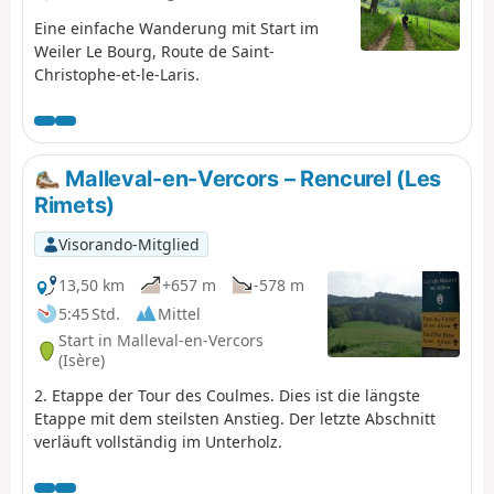
Eine einfache Wanderung mit Start im
Weiler Le Bourg, Route de Saint-
Christophe-et-le-Laris.
Malleval-en-Vercors – Rencurel (Les
Rimets)
Visorando-Mitglied
13,50 km
+657 m
-578 m
5:45 Std.
Mittel
Start in Malleval-en-Vercors
(Isère)
2. Etappe der Tour des Coulmes. Dies ist die längste
Etappe mit dem steilsten Anstieg. Der letzte Abschnitt
verläuft vollständig im Unterholz.