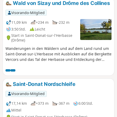
Wald von Sizay und Drôme des Collines
Visorando-Mitglied
11,09 km
+234 m
-232 m
3:50 Std.
Leicht
Start in Saint-Donat-sur-l'Herbasse
(Drôme)
Wanderungen in den Wäldern und auf dem Land rund um
Saint-Donat-sur-L'Herbasse mit Ausblicken auf die Bergkette
Vercors und das Tal der Herbasse und Entdeckung der
Artenvielfalt des Waldes.
Saint-Donat Nordschleife
Visorando-Mitglied
17,14 km
+373 m
-367 m
6:00 Std.
Mittel
Start in Saint-Donat-sur-l'Herbasse (Drôme)