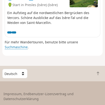
Gemeinden wie Ornacieux oder
Start in Presles (Isère) (Isère)
Balbins mit der Kapelle Saint-Michel,
die einen grandiosen 360°-
Ein Aufstieg auf die nordwestlichen Bergrücken des
Panoramablick bietet.
Vercors. Schöne Ausblicke auf das Isère-Tal und die
Weiden von Saint-Marcellin.
Für mehr Wandertouren, benutze bitte unsere
Suchmaschine
.
W
Z
ä
u
h
r
l
ü
e
Impressum, Endbenutzer-Lizenzvertrag und
c
e
Datenschutzerklärung
k
i