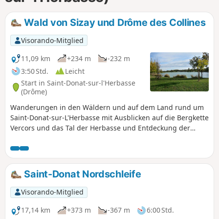
Wald von Sizay und Drôme des Collines
Visorando-Mitglied
11,09 km
+234 m
-232 m
3:50 Std.
Leicht
Start in Saint-Donat-sur-l'Herbasse
(Drôme)
Wanderungen in den Wäldern und auf dem Land rund um
Saint-Donat-sur-L'Herbasse mit Ausblicken auf die Bergkette
Vercors und das Tal der Herbasse und Entdeckung der
Artenvielfalt des Waldes.
Saint-Donat Nordschleife
Visorando-Mitglied
17,14 km
+373 m
-367 m
6:00 Std.