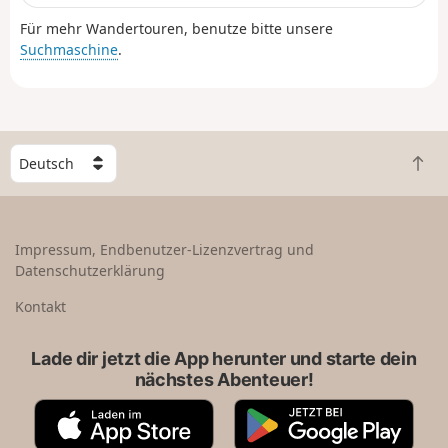
Für mehr Wandertouren, benutze bitte unsere
Suchmaschine
.
W
Z
ä
u
h
r
l
ü
e
Impressum, Endbenutzer-Lizenzvertrag und
c
e
Datenschutzerklärung
k
i
n
n
Kontakt
a
L
c
a
Lade dir jetzt die App herunter und starte dein
h
n
nächstes Abenteuer!
o
d
b
A
G
e
p
o
n