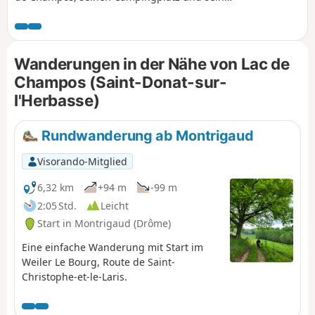
Freizeitzentrum, wobei asphaltierte Wege so weit wie
möglich vermieden werden. Sie endet im charmanten
kleinen Parc Georges Bert.
Wanderungen in der Nähe von Lac de
Champos (Saint-Donat-sur-
l'Herbasse)
Rundwanderung ab Montrigaud
Visorando-Mitglied
6,32 km
+94 m
-99 m
2:05 Std.
Leicht
Start in Montrigaud (Drôme)
Eine einfache Wanderung mit Start im
Weiler Le Bourg, Route de Saint-
Christophe-et-le-Laris.