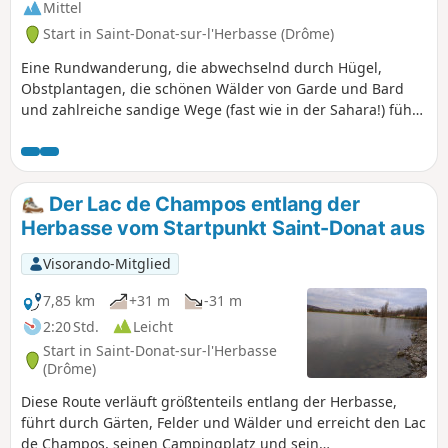
Mittel
Start in Saint-Donat-sur-l'Herbasse (Drôme)
Eine Rundwanderung, die abwechselnd durch Hügel,
Obstplantagen, die schönen Wälder von Garde und Bard
und zahlreiche sandige Wege (fast wie in der Sahara!) führt
Schöne Ausblicke auf die Hügel und die Massive des
Vercors und des Pilat.
Der Lac de Champos entlang der
Herbasse vom Startpunkt Saint-Donat aus
Visorando-Mitglied
7,85 km
+31 m
-31 m
2:20 Std.
Leicht
Start in Saint-Donat-sur-l'Herbasse
(Drôme)
Diese Route verläuft größtenteils entlang der Herbasse,
führt durch Gärten, Felder und Wälder und erreicht den Lac
de Champos, seinen Campingplatz und sein