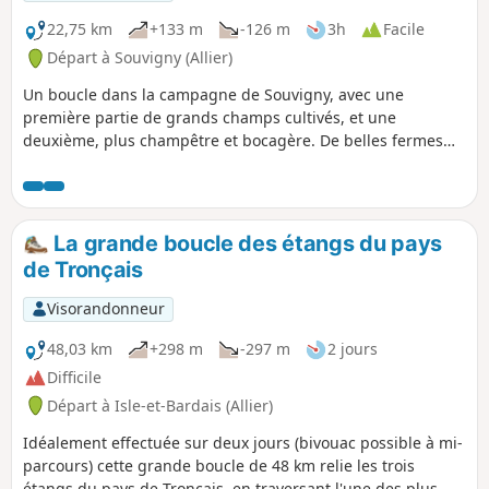
22,75 km
+133 m
-126 m
3h
Facile
Départ à Souvigny (Allier)
Un boucle dans la campagne de Souvigny, avec une
première partie de grands champs cultivés, et une
deuxième, plus champêtre et bocagère. De belles fermes
cossues et manoirs sur le parcours, sans oublier, bien sûr, le
beau village de Souvigny.
La grande boucle des étangs du pays
de Tronçais
Visorandonneur
48,03 km
+298 m
-297 m
2 jours
Difficile
Départ à Isle-et-Bardais (Allier)
Idéalement effectuée sur deux jours (bivouac possible à mi-
parcours) cette grande boucle de 48 km relie les trois
étangs du pays de Tronçais, en traversant l'une des plus