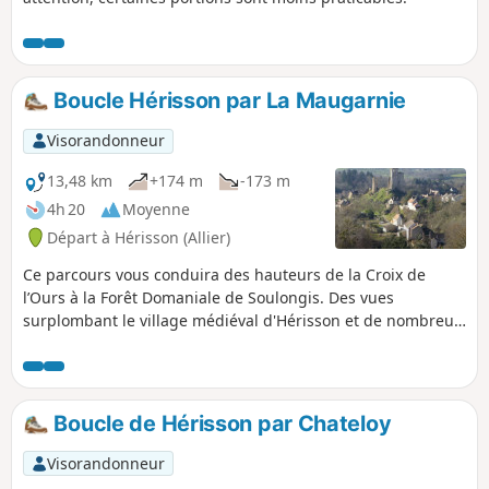
Boucle Hérisson par La Maugarnie
Visorandonneur
13,48 km
+174 m
-173 m
4h 20
Moyenne
Départ à Hérisson (Allier)
Ce parcours vous conduira des hauteurs de la Croix de
l’Ours à la Forêt Domaniale de Soulongis. Des vues
surplombant le village médiéval d'Hérisson et de nombreux
centres d’intérêts patrimoniaux ponctuent ce parcours.
Boucle de Hérisson par Chateloy
Visorandonneur