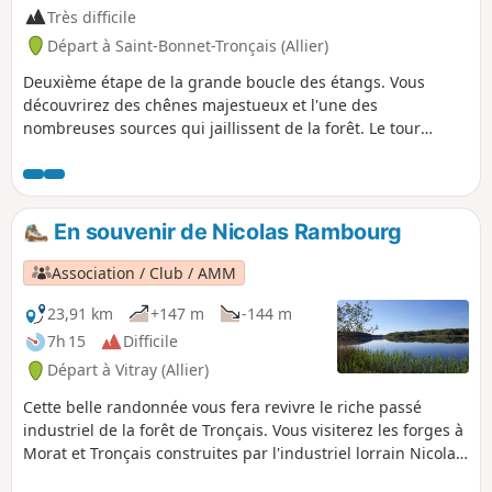
Très difficile
Départ à Saint-Bonnet-Tronçais (Allier)
Deuxième étape de la grande boucle des étangs. Vous
découvrirez des chênes majestueux et l'une des
nombreuses sources qui jaillissent de la forêt. Le tour
complet de l'Étang de Saint-Bonnet-de-Tronçais vous
comblera par sa faune et sa flore. De longs chemins au
cœur de la forêt et la partie Ouest de l'étang de Pirot
clôturera cette randonnée.
En souvenir de Nicolas Rambourg
Association / Club / AMM
23,91 km
+147 m
-144 m
7h 15
Difficile
Départ à Vitray (Allier)
Cette belle randonnée vous fera revivre le riche passé
industriel de la forêt de Tronçais. Vous visiterez les forges à
Morat et Tronçais construites par l'industriel lorrain Nicolas
Rambourg et les 4 étangs (Saint-Bonnet, Morat, Tronçais,