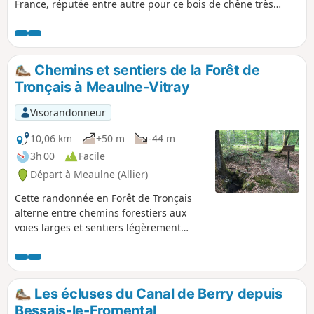
France, réputée entre autre pour ce bois de chêne très
recherché pour la fabrication de tonneaux pour les grands
vignobles. Vous découvrirez de magnifiques chênes au fut
parfaitement rectilignes.
Chemins et sentiers de la Forêt de
Tronçais à Meaulne-Vitray
Visorandonneur
10,06 km
+50 m
-44 m
3h 00
Facile
Départ à Meaulne (Allier)
Cette randonnée en Forêt de Tronçais
alterne entre chemins forestiers aux
voies larges et sentiers légèrement
herbeux mais bien dégagés. Vous
passerez devant le fond Begault,
observerez les différents stades de
l'exploitation forestière.
Les écluses du Canal de Berry depuis
Bessais-le-Fromental