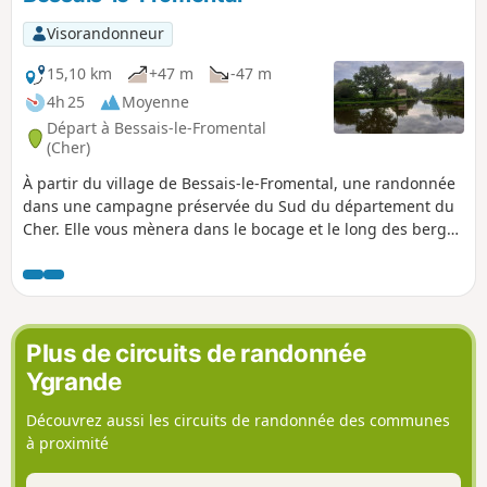
Visorandonneur
15,10 km
+47 m
-47 m
4h 25
Moyenne
Départ à Bessais-le-Fromental
(Cher)
À partir du village de Bessais-le-Fromental, une randonnée
dans une campagne préservée du Sud du département du
Cher. Elle vous mènera dans le bocage et le long des berges
du Canal du Berry réhabilité. Vous pourrez apercevoir
maisons d'éclusier, et architecture en pierre et toiture
typiques de la région hameaux des corps de ferme et
châteaux.
Plus de circuits de randonnée
Ygrande
Découvrez aussi les circuits de randonnée des communes
à proximité