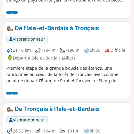
belles forêt domaniale de France. Labellisée "forêt
d'exception" depuis 2018, sa centaine de sources et ses
chênes conduits en futaie dont certains sont centenaires,
ne vous laisseront pas indifférents.
De l'Isle-et-Bardais à Tronçais
Visorandonneur
21,10 km
+194 m
-196 m
6h 35
Difficile
Départ à Isle-et-Bardais (Allier)
Première étape de la grande boucle des étangs, une
randonnée au cœur de la forêt de Tronçais avec comme
point de départ l'Étang de Pirot et l'arrivée à l'Étang de
Tronçais.
De Tronçais à l'Isle-et-Bardais
Visorandonneur
26,93 km
+104 m
-101 m
8h 00