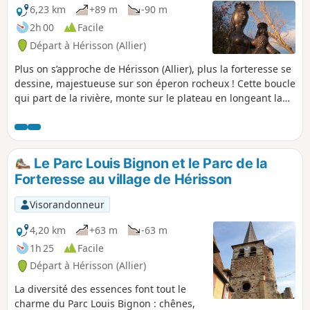
6,23 km
+89 m
-90 m
2h 00
Facile
Départ à Hérisson (Allier)
Plus on s’approche de Hérisson (Allier), plus la forteresse se
dessine, majestueuse sur son éperon rocheux ! Cette boucle
qui part de la rivière, monte sur le plateau en longeant la
forteresse qui fait la réputation de ce petit village médiéval
niché en bord d’Aumance, pour rallier le hameau de
Châteloy, ancien site Gaulois, avant de revenir à Hérisson en
longeant la rivière.
Le Parc Louis Bignon et le Parc de la
Forteresse au village de Hérisson
Visorandonneur
4,20 km
+63 m
-63 m
1h 25
Facile
Départ à Hérisson (Allier)
La diversité des essences font tout le
charme du Parc Louis Bignon : chênes,