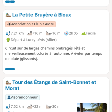
Saloup), qu'il créât pour les faire fonctionner. Un clin d’œil
industriel au cœur de la plus belle chênaie de France.
La Petite Bruyère à Bloux
Association / Club / AMM
7,21 km
+16 m
-16 m
2h 05
Facile
Départ à Lurcy-Lévis (Allier)
Circuit sur de larges chemins ombragés l'été et
merveilleusement colorés à l'automne. À éviter par temps
de pluie (glissants).
Tour des Étangs de Saint-Bonnet et
Morat
Visorandonneur
7,52 km
+22 m
-30 m