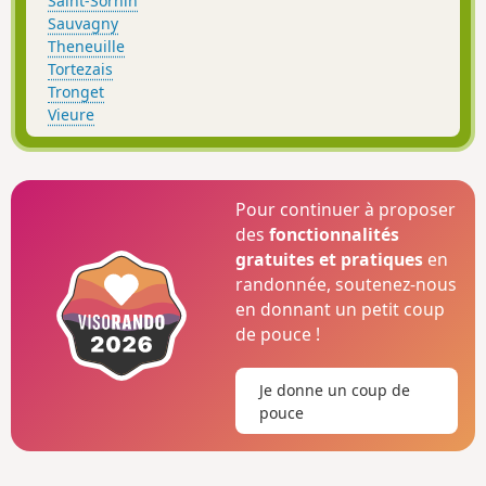
Saint-Sornin
Sauvagny
Theneuille
Tortezais
Tronget
Vieure
Pour continuer à proposer
des
fonctionnalités
gratuites et pratiques
en
randonnée, soutenez-nous
en donnant un petit coup
de pouce !
Je donne un coup de
pouce