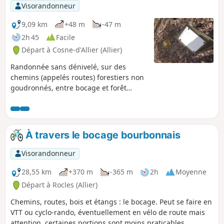
Visorandonneur
9,09 km
+48 m
-47 m
2h 45
Facile
Départ à Cosne-d'Allier (Allier)
Randonnée sans dénivelé, sur des
chemins (appelés routes) forestiers non
goudronnés, entre bocage et forêt
domaniale (chênaie).
À travers le bocage bourbonnais
Visorandonneur
28,55 km
+370 m
-365 m
2h
Moyenne
Départ à Rocles (Allier)
Chemins, routes, bois et étangs : le bocage. Peut se faire en
VTT ou cyclo-rando, éventuellement en vélo de route mais
attention, certaines portions sont moins praticables.