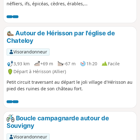
néfliers, ifs, épicéas, cèdres, érables,
saules, aulnes, acacias, mahonias,
corètes du Japon, bouleaux, etc. Les
vestiges de la forteresse perchée sur un
rocher, s'élèvent au-dessus des toits
Autour de Hérisson par l'église de
dominant l'Aumance dont le cours
Chateloy
protège naturellement le promontoire
fortifié.
Visorandonneur
3,93 km
+69 m
-67 m
1h 20
Facile
Départ à Hérisson (Allier)
Petit circuit traversant au départ le joli village d'Hérisson au
pied des ruines de son château fort.
Boucle campagnarde autour de
Souvigny
Visorandonneur