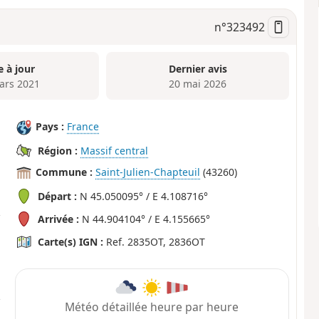
n°
323492
e à jour
Dernier avis
ars 2021
20 mai 2026
Pays :
France
Région :
Massif central
Commune :
Saint-Julien-Chapteuil
(43260)
Départ :
N 45.050095° / E 4.108716°
Arrivée :
N 44.904104° / E 4.155665°
Carte(s) IGN :
Ref. 2835OT, 2836OT
Météo détaillée heure par heure