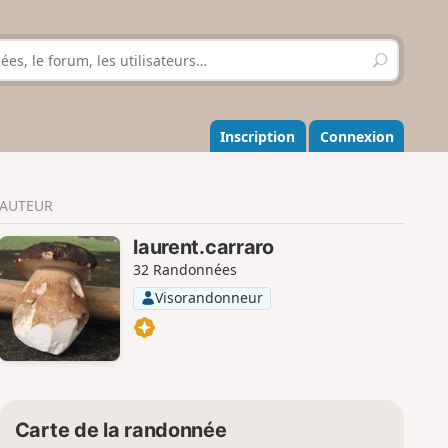
R
e
c
h
e
Inscription
Connexion
r
c
h
AUTEUR
e
r
laurent.carraro
32 Randonnées
Visorandonneur
Carte de la randonnée