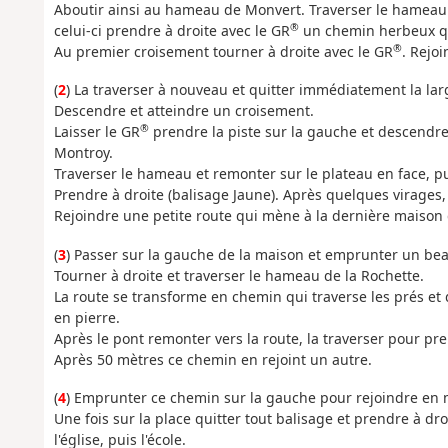
Aboutir ainsi au hameau de Monvert. Traverser le hameau 
®
celui-ci prendre à droite avec le GR
un chemin herbeux qu
®
Au premier croisement tourner à droite avec le GR
. Rejoi
(
2
) La traverser à nouveau et quitter immédiatement la larg
Descendre et atteindre un croisement.
®
Laisser le GR
prendre la piste sur la gauche et descendre 
Montroy.
Traverser le hameau et remonter sur le plateau en face, p
Prendre à droite (balisage Jaune). Après quelques virag
Rejoindre une petite route qui mène à la dernière maiso
(
3
) Passer sur la gauche de la maison et emprunter un be
Tourner à droite et traverser le hameau de la Rochette.
La route se transforme en chemin qui traverse les prés et 
en pierre.
Après le pont remonter vers la route, la traverser pour pre
Après 50 mètres ce chemin en rejoint un autre.
(
4
) Emprunter ce chemin sur la gauche pour rejoindre en m
Une fois sur la place quitter tout balisage et prendre à dr
l'église, puis l'école.