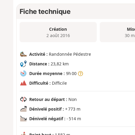
Fiche technique
Création
Mis
2 août 2016
30 m
Activité :
Randonnée Pédestre
Distance :
23,82 km
Durée moyenne :
9h 00
Difficulté :
Difficile
Retour au départ :
Non
Dénivelé positif :
+ 773 m
Dénivelé négatif :
- 514 m
Point haut :
1 582 m