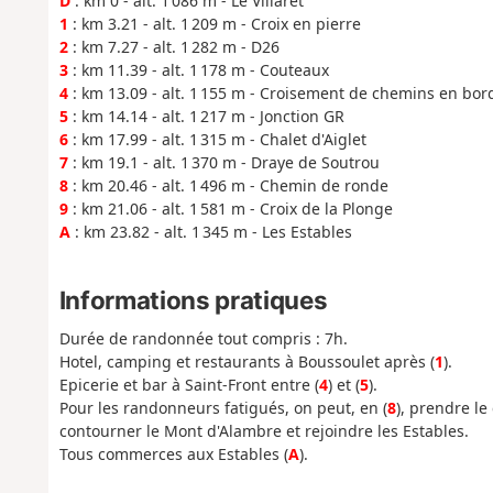
D
: km 0 - alt. 1 086 m - Le Villaret
1
: km 3.21 - alt. 1 209 m - Croix en pierre
2
: km 7.27 - alt. 1 282 m - D26
3
: km 11.39 - alt. 1 178 m - Couteaux
4
: km 13.09 - alt. 1 155 m - Croisement de chemins en bor
5
: km 14.14 - alt. 1 217 m - Jonction GR
6
: km 17.99 - alt. 1 315 m - Chalet d'Aiglet
7
: km 19.1 - alt. 1 370 m - Draye de Soutrou
8
: km 20.46 - alt. 1 496 m - Chemin de ronde
9
: km 21.06 - alt. 1 581 m - Croix de la Plonge
A
: km 23.82 - alt. 1 345 m - Les Estables
Informations pratiques
Durée de randonnée tout compris : 7h.
Hotel, camping et restaurants à Boussoulet après (
1
).
Epicerie et bar à Saint-Front entre (
4
) et (
5
).
Pour les randonneurs fatigués, on peut, en (
8
), prendre le
contourner le Mont d'Alambre et rejoindre les Estables.
Tous commerces aux Estables (
A
).