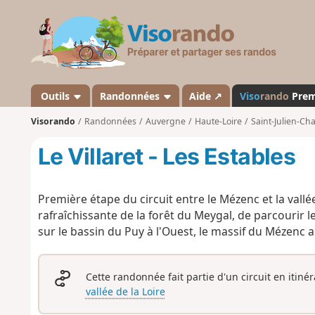
V
i
s
o
r
a
Outils
Randonnées
Aide ↗
Viso
rando
Pre
n
Visorando
Randonnées
Auvergne
Haute-Loire
Saint-Julien-Cha
d
o
Le Villaret - Les Estables
Première étape du circuit entre le Mézenc et la vallé
rafraîchissante de la forêt du Meygal, de parcourir
sur le bassin du Puy à l'Ouest, le massif du Mézenc au
Cette randonnée fait partie d'un circuit en itiné
vallée de la Loire