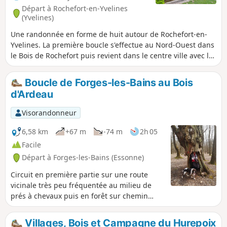
Départ à Rochefort-en-Yvelines
(Yvelines)
Une randonnée en forme de huit autour de Rochefort-en-
Yvelines. La première boucle s'effectue au Nord-Ouest dans
le Bois de Rochefort puis revient dans le centre ville avec le
point de vue sur le cimetière et sur l'Église Saint-Gilles-et-
de-l'Assomption. La deuxième boucle contourne le village
Boucle de Forges-les-Bains au Bois
par le Sud puis l'Est en rejoignant la Gloriette (rivière) avant
d'Ardeau
de retrouver provisoirement l'itinéraire de la première
partie. Le retour s'effectue à nouveau par le Bois de
Visorandonneur
Rochefort afin de retrouver le point départ au Carrefour de
Luynes. Boucle idéale en mai avec du muguet entre le Fief
6,58 km
+67 m
-74 m
2h 05
de Belloy et la Butte de la Justice
Facile
Départ à Forges-les-Bains (Essonne)
Circuit en première partie sur une route
vicinale très peu fréquentée au milieu de
prés à chevaux puis en forêt sur chemin
sablonneux où se trouvent de vieux arbres
dont un creux qui peut abriter un homme.
Villages, Bois et Campagne du Hurepoix