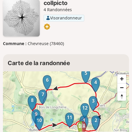
collpicto
4 Randonnées
Visorandonneur
Commune :
Chevreuse (78460)
Carte de la randonnée
5
6
4
7
8
3
12
9
11
10
1
2