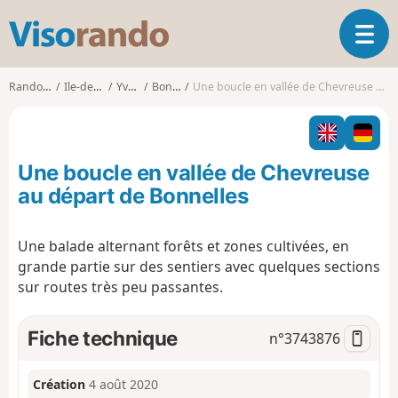
V
O
i
u
s
v
o
Randonnées
Ile-de-France
Yvelines
Bonnelles
Une boucle en vallée de Chevreuse au départ de Bonnelles
r
r
i
a
r
n
l
d
Une boucle en vallée de Chevreuse
a
o
n
au départ de Bonnelles
a
v
Une balade alternant forêts et zones cultivées, en
i
grande partie sur des sentiers avec quelques sections
g
a
sur routes très peu passantes.
t
i
Fiche technique
n°
3743876
o
n
Création
4 août 2020