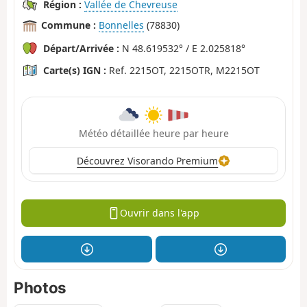
Région :
Vallée de Chevreuse
Commune :
Bonnelles
(78830)
Départ/Arrivée :
N 48.619532° / E 2.025818°
Carte(s) IGN :
Ref. 2215OT, 2215OTR, M2215OT
Météo détaillée heure par heure
Découvrez Visorando Premium
Ouvrir dans l'app
Photos