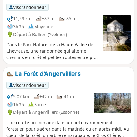
Visorandonneur
11,59 km
+87 m
-85 m
3h 35
Moyenne
Départ à Bullion (Yvelines)
Dans le Parc Naturel de la Haute Vallée de
Chevreuse, une randonnée qui alterne
chemins en forêt et petites routes entre prés
et bois, à la rencontre d'un riche patrimoine
dont la Fontaine Sainte-Anne qui fut
La Forêt d'Angervilliers
longtemps l'objet de pèlerinages.
Visorandonneur
5,07 km
+42 m
-41 m
1h 35
Facile
Départ à Angervilliers (Essonne)
Une courte promenade dans un bel environnement
forestier, pour s'aérer dans la matinée ou en après-midi. Au
coeur de la forêt, un arbre remarquable, le Gros Chêne,