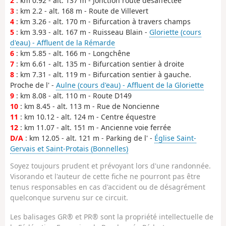
2
: km 0.92 - alt. 137 m - Jonction route désaffectée
3
: km 2.2 - alt. 168 m - Route de Villevert
4
: km 3.26 - alt. 170 m - Bifurcation à travers champs
5
: km 3.93 - alt. 167 m - Ruisseau Blain -
Gloriette (cours
d'eau) - Affluent de la Rémarde
6
: km 5.85 - alt. 166 m - Longchêne
7
: km 6.61 - alt. 135 m - Bifurcation sentier à droite
8
: km 7.31 - alt. 119 m - Bifurcation sentier à gauche.
Proche de l' -
Aulne (cours d'eau) - Affluent de la Gloriette
9
: km 8.08 - alt. 110 m - Route D149
10
: km 8.45 - alt. 113 m - Rue de Noncienne
11
: km 10.12 - alt. 124 m - Centre équestre
12
: km 11.07 - alt. 151 m - Ancienne voie ferrée
D/A
: km 12.05 - alt. 121 m - Parking de l' -
Église Saint-
Gervais et Saint-Protais (Bonnelles)
Soyez toujours prudent et prévoyant lors d'une randonnée.
Visorando et l'auteur de cette fiche ne pourront pas être
tenus responsables en cas d'accident ou de désagrément
quelconque survenu sur ce circuit.
Les balisages GR® et PR® sont la propriété intellectuelle de