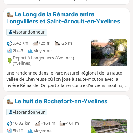
mérite bien son nom.
Le Long de la Rémarde entre
Longvilliers et Saint-Arnoult-en-Yvelines
Visorandonneur
9,42 km
+25 m
-25 m
2h 45
Moyenne
Départ à Longvilliers (Yvelines)
(Yvelines)
Une randonnée dans le Parc Naturel Régional de la Haute
Vallée de Chevreuse où l'on joue à saute-mouton avec la
rivière Rémarde. On part à la rencontre d'anciens moulins,
de deux belles églises et d'un oratoire dédié au "bon Saint-
Arnoult", Patron des marcheurs ! On emprunte des chemins
Le huit de Rochefort-en-Yvelines
en bordure de pâturages à chevaux ou en lisière de bois,
des petites routes peu passantes, des ruelles et des sentes.
Visorandonneur
16,32 km
+164 m
-161 m
5h 10
Moyenne