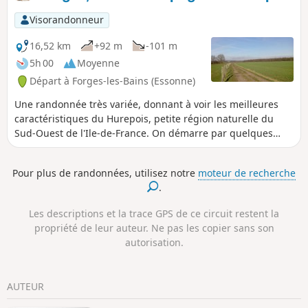
Parcours en revêtement idéal s'il a plu les
jours précédents.
Visorandonneur
16,52 km
+92 m
-101 m
5h 00
Moyenne
Départ à Forges-les-Bains (Essonne)
Une randonnée très variée, donnant à voir les meilleures
caractéristiques du Hurepois, petite région naturelle du
Sud-Ouest de l'Ile-de-France. On démarre par quelques
villages au riche patrimoine : églises, château, donjon,
lavoirs... On poursuit au milieu de prairies avec de
Pour plus de randonnées, utilisez notre
moteur de recherche
nombreux chevaux. La randonnée s'achève par un parcours
.
très agréable en sous-bois.
Les descriptions et la trace GPS de ce circuit restent la
propriété de leur auteur. Ne pas les copier sans son
autorisation.
AUTEUR