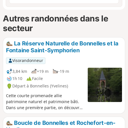
Autres randonnées dans le
secteur
La Réserve Naturelle de Bonnelles et la
Fontaine Saint-Symphorien
Visorandonneur
3,84 km
+19 m
-19 m
1h 10
Facile
Départ à Bonnelles (Yvelines)
Cette courte promenade allie
patrimoine naturel et patrimoine bâti.
Dans une première partie, on découvre
Bonnelles et son ancien château en
suivant les sentes qui se faufilent dans
Boucle de Bonnelles et Rochefort-en-
le village. Dans un second temps, on