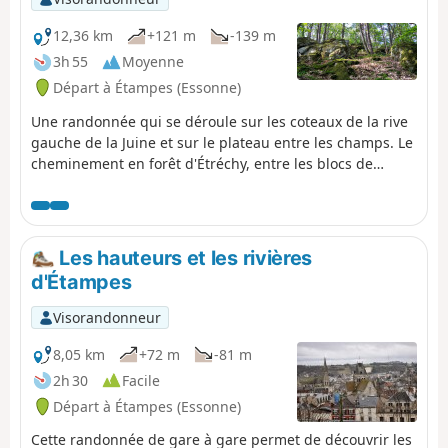
12,36 km
+121 m
-139 m
3h 55
Moyenne
Départ à Étampes (Essonne)
Une randonnée qui se déroule sur les coteaux de la rive
gauche de la Juine et sur le plateau entre les champs. Le
cheminement en forêt d'Étréchy, entre les blocs de
rocher, est très agréable.
Les hauteurs et les rivières
d'Étampes
Visorandonneur
8,05 km
+72 m
-81 m
2h 30
Facile
Départ à Étampes (Essonne)
Cette randonnée de gare à gare permet de découvrir les