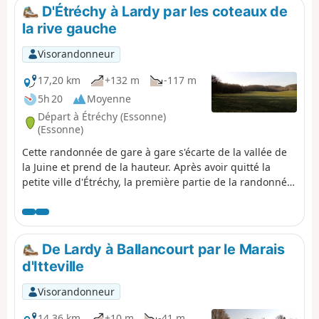
offrent une superbe touche finale.
D'Étréchy à Lardy par les coteaux de
la rive gauche
Visorandonneur
17,20 km
+132 m
-117 m
5h 20
Moyenne
Départ à Étréchy (Essonne)
(Essonne)
Cette randonnée de gare à gare s'écarte de la vallée de
la Juine et prend de la hauteur. Après avoir quitté la
petite ville d'Étréchy, la première partie de la randonnée
se déroule essentiellement entre les champs cultivés. À
partir du village de Mauchamps, le parcours est plus
diversifié et se déroule en partie en forêt. Plusieurs
belles églises sont au rendez-vous, à Étréchy,
De Lardy à Ballancourt par le Marais
Mauchamps et Torfou, sans compter la superbe église
d'Itteville
de Saint-Sulpice-de-Favières pour laquelle un diverticule
est proposé.
Visorandonneur
14,36 km
+10 m
-41 m