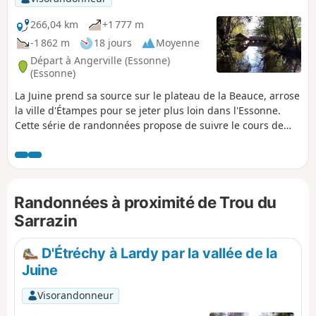
266,04 km
+1 777 m
-1 862 m
18 jours
Moyenne
Départ à Angerville (Essonne)
(Essonne)
La Juine prend sa source sur le plateau de la Beauce, arrose
la ville d'Étampes pour se jeter plus loin dans l'Essonne.
Cette série de randonnées propose de suivre le cours de
cette rivière. Plusieurs des étapes sont en ligne et de gare à
gare mais d'autres sont des boucles sur les coteaux qui
encadrent la rivière.
Randonnées à proximité de Trou du
Sarrazin
D'Étréchy à Lardy par la vallée de la
Juine
Visorandonneur