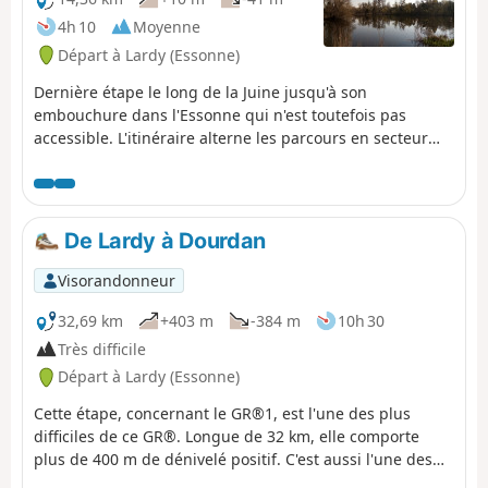
4h 10
Moyenne
Départ à Lardy (Essonne)
Dernière étape le long de la Juine jusqu'à son
embouchure dans l'Essonne qui n'est toutefois pas
accessible. L'itinéraire alterne les parcours en secteur
urbanisé et entre champs et bois. Le Marais d'Itteville,
avec ses étangs, ses roselières et ses observatoires à
oiseaux, constitue le point d'orgue de cette randonnée.
De Lardy à Dourdan
Visorandonneur
32,69 km
+403 m
-384 m
10h 30
Très difficile
Départ à Lardy (Essonne)
Cette étape, concernant le GR®1, est l'une des plus
difficiles de ce GR®. Longue de 32 km, elle comporte
plus de 400 m de dénivelé positif. C'est aussi l'une des
plus belles. Au départ de Lardy, cette randonnée permet