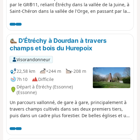
par le GR®11, reliant Étréchy dans la vallée de la Juine, à
Saint-Chéron dans la vallée de l'Orge, en passant par la
Vallée de la Renarde. Elle chemine à travers le Hurepoix
et aux confins de la Beauce dans sa partie Sud, dans des
paysages variés, entre plateaux et vallées et entre
champs et forêts. Elle présente la particularité
D'Étréchy à Dourdan à travers
d'effectuer de nombreuses montées et descentes entre
champs et bois du Hurepoix
plateau et vallées.
Visorandonneur
22,58 km
+244 m
-208 m
7h 10
Difficile
Départ à Étréchy (Essonne)
(Essonne)
Un parcours vallonné, de gare à gare, principalement à
travers champs cultivés dans ses deux premiers tiers,
puis dans un cadre plus forestier. De belles églises et un
patrimoine rural se rencontrent au gré des villages
traversés. Dans Dourdan, la promenade le long de
l'Orge, l'église des XIIe-XIIIe siècles et le château-fort