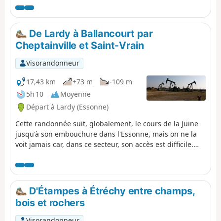
de croiser de magnifiques monuments, comme l'Église
Saint-Sulpice, l'Église Saint-Yon, l'église de Sermaise
ainsi que le Château de Dourdan. D'autres monuments
De Lardy à Ballancourt par
sont à visiter dans cette ville. L'essentiel du parcours se
Cheptainville et Saint-Vrain
fait en campagne, avec plusieurs montées et descentes
dans les vallées. Le parcours rencontre de très
Visorandonneur
nombreux villages, plus ou moins grand.
17,43 km
+73 m
-109 m
5h 10
Moyenne
Départ à Lardy (Essonne)
Cette randonnée suit, globalement, le cours de la Juine
jusqu'à son embouchure dans l'Essonne, mais on ne la
voit jamais car, dans ce secteur, son accès est difficile.
L'itinéraire, retenu ici, alterne les traversées des forêts
de Cheptainville de Saint-Vrain, les chemins entre les
champs et les parcours en secteur urbanisé. L'obélisque
de Saint-Vrain, en lisière de forêt, constitue une
D'Étampes à Étréchy entre champs,
curiosité.
bois et rochers
Visorandonneur