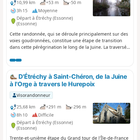
10,99 km
+53 m
-50 m
3h 15
Moyenne
Départ à Étréchy (Essonne)
(Essonne)
Cette randonnée, qui se déroule principalement sur des
voies goudronnées, constitue une étape de transition
dans cette pérégrination le long de la Juine. La traversée
de quelques jolis villages, deux anciens moulins, une
belle église et une curiosité géologique agrémentent ce
parcours.
D'Étréchy à Saint-Chéron, de la Juine
à l'Orge à travers le Hurepoix
Visorandonneur
25,68 km
+291 m
-296 m
8h 10
Difficile
Départ à Étréchy (Essonne)
(Essonne)
Trente-et-unième étape du Grand tour de l'Île-de-France