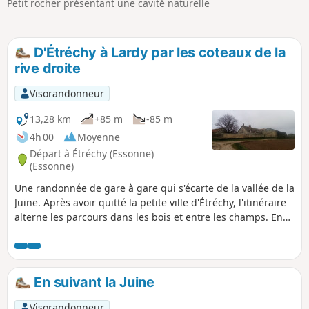
Petit rocher présentant une cavité naturelle
p
D'Étréchy à Lardy par les coteaux de la
rive droite
Visorandonneur
13,28 km
+85 m
-85 m
4h 00
Moyenne
Départ à Étréchy (Essonne)
(Essonne)
Une randonnée de gare à gare qui s'écarte de la vallée de la
Juine. Après avoir quitté la petite ville d'Étréchy, l'itinéraire
alterne les parcours dans les bois et entre les champs. En
chemin, un site géologique sablonneux, un petit rocher à
cavité naturelle et un dolmen.
En suivant la Juine
Visorandonneur