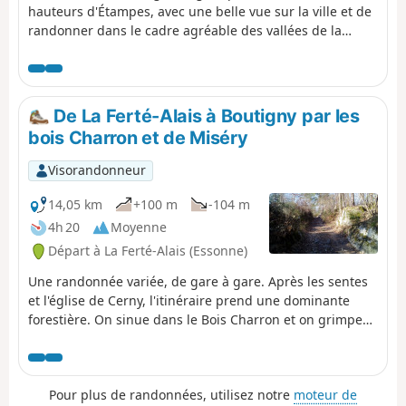
hauteurs d'Étampes, avec une belle vue sur la ville et de
randonner dans le cadre agréable des vallées de la
Louette et de la Chalouette. Il est possible de continuer
cette randonnée en rejoignant la gare de départ (1,8km
de plus) et d'en profiter pour visiter cette petite ville qui
le mérite.
De La Ferté-Alais à Boutigny par les
bois Charron et de Miséry
Visorandonneur
14,05 km
+100 m
-104 m
4h 20
Moyenne
Départ à La Ferté-Alais (Essonne)
Une randonnée variée, de gare à gare. Après les sentes
et l'église de Cerny, l'itinéraire prend une dominante
forestière. On sinue dans le Bois Charron et on grimpe
sur la butte de la Roche Cornue plantée de blocs de
rocher. Après l'agréable traversée du Bois de Miséry, on
retrouve la vallée de l'Essonne et ses villages.
Pour plus de randonnées, utilisez notre
moteur de