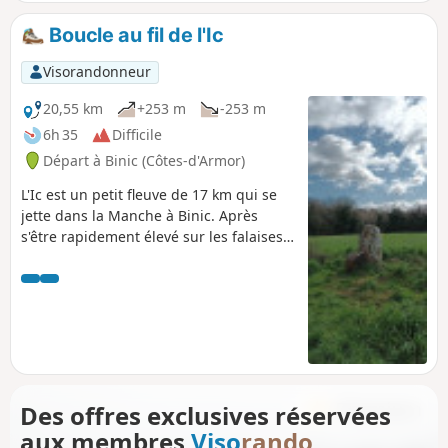
Boucle au fil de l'Ic
Visorandonneur
20,55 km
+253 m
-253 m
6h 35
Difficile
Départ à Binic (Côtes-d'Armor)
L'Ic est un petit fleuve de 17 km qui se
jette dans la Manche à Binic. Après
s'être rapidement élevé sur les falaises à
la sortie du port, on rejoint à Lantic un
affuent de l’Ic, et on retrouve ce petit
fleuve à Notre-Dame de La Cour d'où il
nous ramène à Binic. En chemin on
découvre deux centres d'activités
touristiques : le Parc Aventure de Lantic
et le Zoo de Trégomeur. Ce circuit fait
découvrir l'arrière-pays du Sud Goëlo.
Des offres exclusives réservées
aux membres
Viso
rando