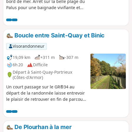
bord de mer. Arrêt sur la belle plage du
Palus pour une baignade vivifiante et
une délicieuse crêpe revigorante !
Boucle entre Saint-Quay et Binic
Visorandonneur
19,09 km
+311 m
-307 m
6h 20
Difficile
Départ à Saint-Quay-Portrieux
(Côtes-d'Armor)
Un court passage sur le GR®34 au
départ de la randonnée laisse entrevoir
le plaisir de retrouver en fin de parcours
ces magnifiques paysages maritimes,
changeants au fil des marées. Entre
deux, on chemine un peu plus dans les
terres, le long des petits fleuves côtiers
De Plourhan à la mer
ou en empruntant l'ancienne voie ferrée