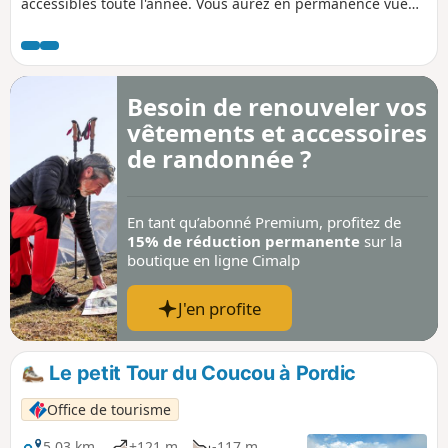
accessibles toute l'année. Vous aurez en permanence vue
sur le lac de retenue du Gouet avec des points de vue
offrant de multiples possibilités de photos.
Besoin de renouveler vos
vêtements et accessoires
de randonnée ?
En tant qu’abonné Premium, profitez de
15% de réduction permanente
sur la
boutique en ligne Cimalp
J'en profite
Le petit Tour du Coucou à Pordic
Office de tourisme
5,03 km
+121 m
-117 m