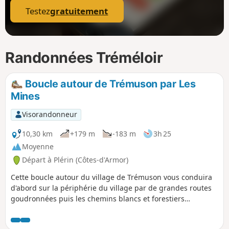
Testez
gratuitement
Randonnées Tréméloir
Boucle autour de Trémuson par Les
Mines
Visorandonneur
10,30 km
+179 m
-183 m
3h 25
Moyenne
Départ à Plérin (Côtes-d'Armor)
Cette boucle autour du village de Trémuson vous conduira
d'abord sur la périphérie du village par de grandes routes
goudronnées puis les chemins blancs et forestiers
guideront vos pas le long de ruisseaux et du Gouët pour
atteindre plus haut le site des anciennes mines.