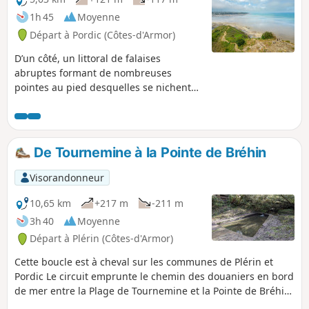
1h 45
Moyenne
Départ à Pordic (Côtes-d'Armor)
D’un côté, un littoral de falaises
abruptes formant de nombreuses
pointes au pied desquelles se nichent
des grèves de galets tel le Petit Havre,
de l’autre, une campagne calme
traversée par une longue vallée
verdoyante et des champs, le Tour du
De Tournemine à la Pointe de Bréhin
Coucou suit ainsi les pas des pêcheurs
d’antan. Il les évoque déjà dans son
Visorandonneur
nom, puisque le « Coucou » renvoie au
salut que les femmes faisaient aux
10,65 km
+217 m
-211 m
marins du haut de la falaise. Au fil des
3h 40
Moyenne
vestiges et monuments qui jalonnent le
Départ à Plérin (Côtes-d'Armor)
parcours, une histoire maritime
bretonne se dévoile.
Cette boucle est à cheval sur les communes de Plérin et
Pordic Le circuit emprunte le chemin des douaniers en bord
de mer entre la Plage de Tournemine et la Pointe de Bréhin,
offrant de jolies vues sur la Plage des Rosaires et le port de