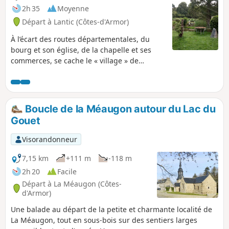
2h 35
Moyenne
Départ à Lantic (Côtes-d'Armor)
À l’écart des routes départementales, du
bourg et son église, de la chapelle et ses
commerces, se cache le « village » de
Trévenais qui abrite à lui tout seul près de la
moitié de la population de Lantic. Ce
parcours vous invite à en faire le tour, sans
pour autant pénétrer dans son centre.
Boucle de la Méaugon autour du Lac du
Constitué de quelques bonnes montés et
Gouet
descentes, de sentiers étroits et sinueux, de
chemins creux boisés ou encore de voies
Visorandonneur
communales, il vous fera découvrir la
légende du menhir de la Chaise, l’histoire de
7,15 km
+111 m
-118 m
la Fontaine aux Moines ou encore la
2h 20
Facile
naissance des étangs de la commune. Une
Départ à La Méaugon (Côtes-
jolie boucle qui domine en partie les
d'Armor)
méandres de l’Ic au cœur de la campagne
Une balade au départ de la petite et charmante localité de
lanticaise.
La Méaugon, tout en sous-bois sur des sentiers larges