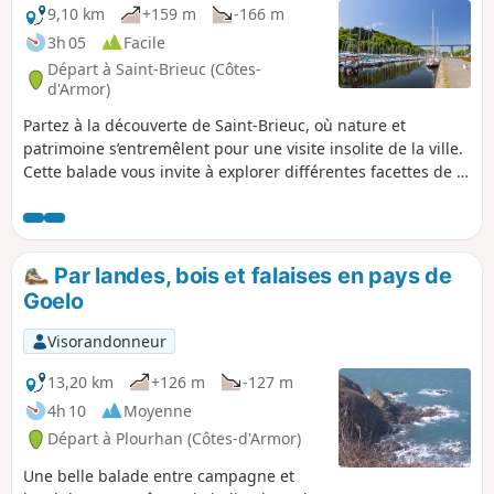
9,10 km
+159 m
-166 m
3h 05
Facile
Départ à Saint-Brieuc (Côtes-
d'Armor)
Partez à la découverte de Saint-Brieuc, où nature et
patrimoine s’entremêlent pour une visite insolite de la ville.
Cette balade vous invite à explorer différentes facettes de la
ville, son port, ses quartiers bourgeois, avant de vous
immerger dans ses vallées verdoyantes. Entre richesse
patrimoniale et tranquillité des paysages naturels, ce
parcours dévoile toute la diversité et la beauté de la cité
Par landes, bois et falaises en pays de
briochine ! Variante possible par le parc de la Villa
Goelo
Rohannec'h.
Visorandonneur
13,20 km
+126 m
-127 m
4h 10
Moyenne
Départ à Plourhan (Côtes-d'Armor)
Une belle balade entre campagne et