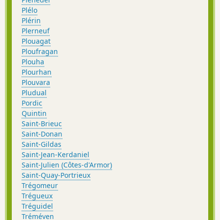
Plélo
Plérin
Plerneuf
Plouagat
Ploufragan
Plouha
Plourhan
Plouvara
Pludual
Pordic
Quintin
Saint-Brieuc
Saint-Donan
Saint-Gildas
Saint-Jean-Kerdaniel
Saint-Julien (Côtes-d'Armor)
Saint-Quay-Portrieux
Trégomeur
Trégueux
Tréguidel
Tréméven