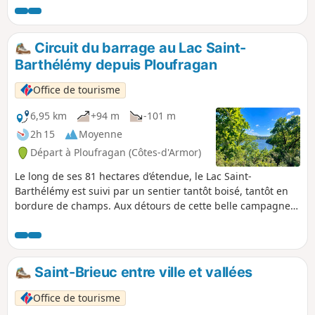
Binic. Le retour se fait par l'intérieur des terres et
notamment par des fonds de vallées.
Circuit du barrage au Lac Saint-
Barthélémy depuis Ploufragan
Office de tourisme
6,95 km
+94 m
-101 m
2h 15
Moyenne
Départ à Ploufragan (Côtes-d'Armor)
Le long de ses 81 hectares d’étendue, le Lac Saint-
Barthélémy est suivi par un sentier tantôt boisé, tantôt en
bordure de champs. Aux détours de cette belle campagne,
d’imposantes constructions se découvrent : le Barrage du
Gouët, haut de 45 mètres, et le majestueux viaduc de la
ligne Paris-Brest. Plus ancien, le bourg de La Méaugon est
riche de son architecture pittoresque. Le lac cache aussi
Saint-Brieuc entre ville et vallées
des trésors d’autrefois. Aujourd’hui, il fait le bonheur des
pêcheurs et des embarcations de loisirs.
Office de tourisme