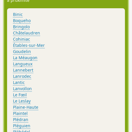
à proximité
Binic
Boqueho
Bringolo
Châtelaudren
Cohiniac
Étables-sur-Mer
Goudelin
La Méaugon
Langueux
Lannebert
Lanrodec
Lantic
Lanvollon
Le Fœil
Le Leslay
Plaine-Haute
Plaintel
Plédran
Pléguien
Pléhédel