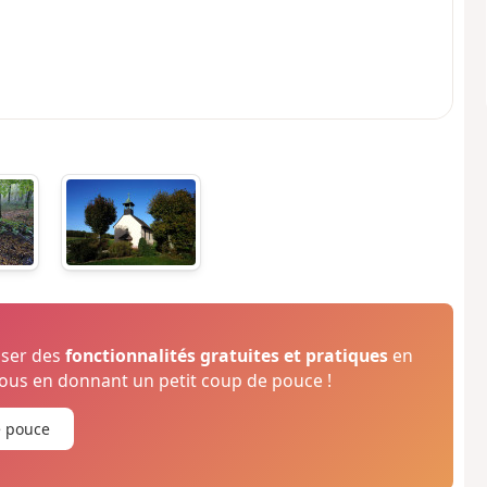
oser des
fonctionnalités gratuites et pratiques
en
us en donnant un petit coup de pouce !
e pouce