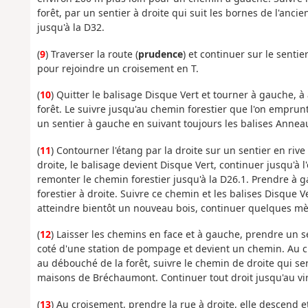
forêt, par un sentier à droite qui suit les bornes de l'anci
jusqu'à la D32.
(
9
) Traverser la route (
prudence
) et continuer sur le senti
pour rejoindre un croisement en T.
(
10
) Quitter le balisage Disque Vert et tourner à gauche, à
forêt. Le suivre jusqu'au chemin forestier que l'on emprun
un sentier à gauche en suivant toujours les balises Anneau
(
11
) Contourner l'étang par la droite sur un sentier en rive
droite, le balisage devient Disque Vert, continuer jusqu'à l
remonter le chemin forestier jusqu'à la D26.1. Prendre à g
forestier à droite. Suivre ce chemin et les balises Disque 
atteindre bientôt un nouveau bois, continuer quelques mèt
(
12
) Laisser les chemins en face et à gauche, prendre un se
coté d'une station de pompage et devient un chemin. Au c
au débouché de la forêt, suivre le chemin de droite qui se
maisons de Bréchaumont. Continuer tout droit jusqu'au vi
(
13
) Au croisement, prendre la rue à droite, elle descend e