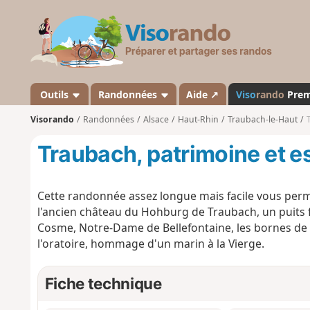
V
i
s
o
r
a
Outils
Randonnées
Aide ↗
Viso
rando
Pre
n
Visorando
Randonnées
Alsace
Haut-Rhin
Traubach-le-Haut
d
o
Traubach, patrimoine et e
Cette randonnée assez longue mais facile vous per
l'ancien château du Hohburg de Traubach, un puits fo
Cosme, Notre-Dame de Bellefontaine, les bornes de l'
l'oratoire, hommage d'un marin à la Vierge.
Fiche technique