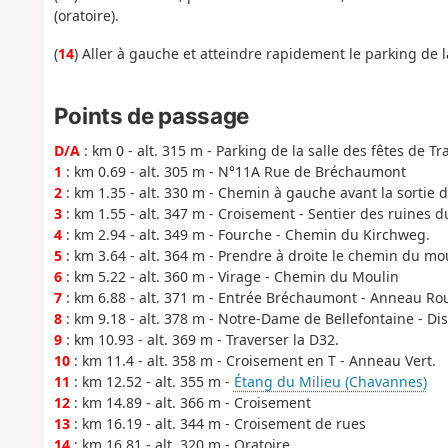
(oratoire).
(
14
) Aller à gauche et atteindre rapidement le parking de la
Points de passage
D/A
: km 0 - alt. 315 m - Parking de la salle des fêtes de T
1
: km 0.69 - alt. 305 m - N°11A Rue de Bréchaumont
2
: km 1.35 - alt. 330 m - Chemin à gauche avant la sortie de
3
: km 1.55 - alt. 347 m - Croisement - Sentier des ruines 
4
: km 2.94 - alt. 349 m - Fourche - Chemin du Kirchweg.
5
: km 3.64 - alt. 364 m - Prendre à droite le chemin du mou
6
: km 5.22 - alt. 360 m - Virage - Chemin du Moulin
7
: km 6.88 - alt. 371 m - Entrée Bréchaumont - Anneau Ro
8
: km 9.18 - alt. 378 m - Notre-Dame de Bellefontaine - Di
9
: km 10.93 - alt. 369 m - Traverser la D32.
10
: km 11.4 - alt. 358 m - Croisement en T - Anneau Vert.
11
: km 12.52 - alt. 355 m -
Étang du Milieu (Chavannes)
12
: km 14.89 - alt. 366 m - Croisement
13
: km 16.19 - alt. 344 m - Croisement de rues
14
: km 16.81 - alt. 320 m - Oratoire