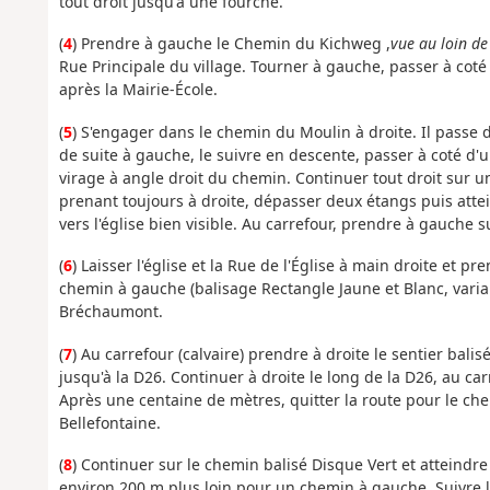
tout droit jusqu'à une fourche.
(
4
) Prendre à gauche le Chemin du Kichweg ,
vue au loin de 
Rue Principale du village. Tourner à gauche, passer à coté 
après la Mairie-École.
(
5
) S'engager dans le chemin du Moulin à droite. Il passe de
de suite à gauche, le suivre en descente, passer à coté d'un 
virage à angle droit du chemin. Continuer tout droit sur u
prenant toujours à droite, dépasser deux étangs puis attei
vers l'église bien visible. Au carrefour, prendre à gauche 
(
6
) Laisser l'église et la Rue de l'Église à main droite et 
chemin à gauche (balisage Rectangle Jaune et Blanc, vari
Bréchaumont.
(
7
) Au carrefour (calvaire) prendre à droite le sentier bal
jusqu'à la D26. Continuer à droite le long de la D26, au c
Après une centaine de mètres, quitter la route pour le c
Bellefontaine.
(
8
) Continuer sur le chemin balisé Disque Vert et atteindre 
environ 200 m plus loin pour un chemin à gauche. Suivre le