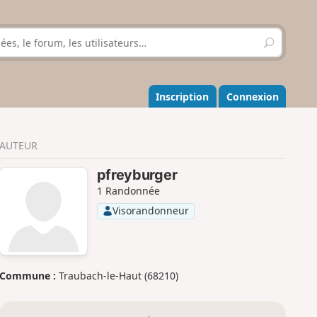
R
e
c
h
e
Inscription
Connexion
r
c
h
AUTEUR
e
r
pfreyburger
1 Randonnée
Visorandonneur
Commune :
Traubach-le-Haut (68210)