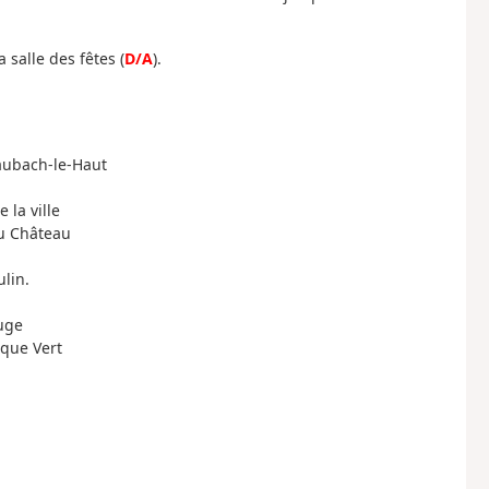
 salle des fêtes (
D/A
).
raubach-le-Haut
 la ville
du Château
lin.
uge
sque Vert