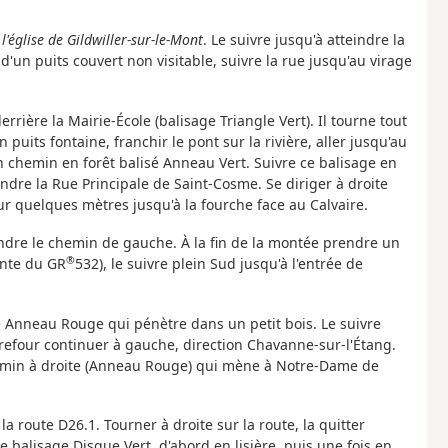
l'église de Gildwiller-sur-le-Mont
. Le suivre jusqu'à atteindre la
d'un puits couvert non visitable, suivre la rue jusqu'au virage
rrière la Mairie-École (balisage Triangle Vert). Il tourne tout
puits fontaine, franchir le pont sur la rivière, aller jusqu'au
n chemin en forêt balisé Anneau Vert. Suivre ce balisage en
ndre la Rue Principale de Saint-Cosme. Se diriger à droite
sur quelques mètres jusqu'à la fourche face au Calvaire.
prendre le chemin de gauche. À la fin de la montée prendre un
®
ante du GR
532), le suivre plein Sud jusqu'à l'entrée de
isé Anneau Rouge qui pénètre dans un petit bois. Le suivre
arrefour continuer à gauche, direction Chavanne-sur-l'Étang.
hemin à droite (Anneau Rouge) qui mène à Notre-Dame de
la route D26.1. Tourner à droite sur la route, la quitter
 balisage Disque Vert, d'abord en lisière, puis une fois en