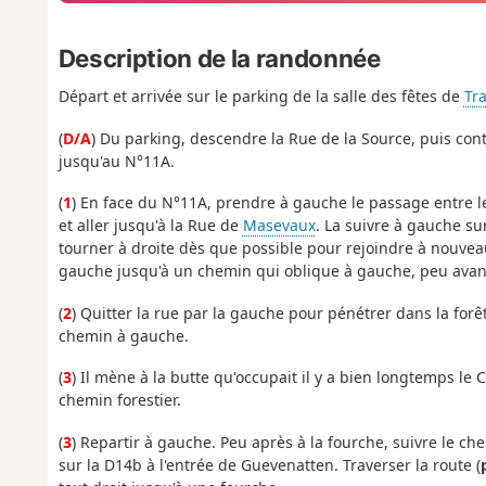
Description de la randonnée
Départ et arrivée sur le parking de la salle des fêtes de
Tr
(
D/A
) Du parking, descendre la Rue de la Source, puis con
jusqu'au N°11A.
(
1
) En face du N°11A, prendre à gauche le passage entre le
et aller jusqu'à la Rue de
Masevaux
. La suivre à gauche s
tourner à droite dès que possible pour rejoindre à nouvea
gauche jusqu'à un chemin qui oblique à gauche, peu avant l
(
2
) Quitter la rue par la gauche pour pénétrer dans la for
chemin à gauche.
(
3
) Il mène à la butte qu'occupait il y a bien longtemps l
chemin forestier.
(
3
) Repartir à gauche. Peu après à la fourche, suivre le ch
sur la D14b à l'entrée de Guevenatten. Traverser la route (