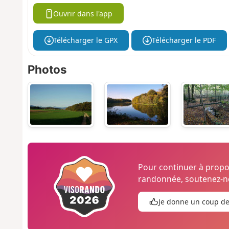
Ouvrir dans l'app
Télécharger le GPX
Télécharger le PDF
Photos
Pour continuer à prop
randonnée, soutenez-no
Je donne un coup d