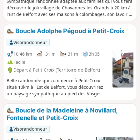
Sympathique randonnée adaptée aux familles qui vous fera
découvrir le joli village de Chavannes-les-Grands à 20 km à
l'Est de Belfort avec ses maisons à colombages, son lavoir et
un cimetière militaire de la bataille de Chavannes en 1914.
La commune fait partie des magnifiques paysages du
Boucle Adolphe Pégoud à Petit-Croix
Sundgau avec ses forêts et ses étangs. Aire de jeux à
Chavanatte et à côté de l'église de Chavannes-les-Grands.
Visorandonneur
Cette randonnée est balisée.
10,46 km
+31 m
-31 m
3h 05
Facile
Départ à Petit-Croix (Territoire-de-Belfort)
Belle randonnée qui commence à Petit-Croix
situé 10km à l'Est de Belfort. Vous découvrirez
un paysage sympathique au pied des Vosges en
passant par les villages de Cunelières et
Foussemagne. La randonnée passe à l'endroit
Boucle de la Madeleine à Novillard,
où Adolphe Pégoud, un as de l'aviation, a été
Fontenelle et Petit-Croix
abattu en 1915. Vous verrez aussi le monument
qui lui est dédié au centre du village. Elle est
Visorandonneur
balisée.