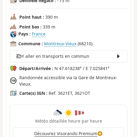
Dénivelé négatif :
- 75 m
Point haut :
390 m
Point bas :
339 m
Pays :
France
Commune :
Montreux-Vieux
(68210)
Y aller en transports en commun
Départ/Arrivée :
N 47.618238° / E 7.025841°
Randonnée accessible via la Gare de Montreux-
Vieux.
Carte(s) IGN :
Ref. 3621ET, 3621OT
Météo détaillée heure par heure
Découvrez Visorando Premium