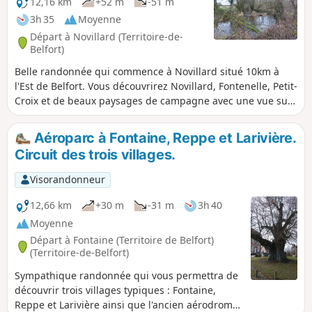
12,16 km
+52 m
-51 m
3h 35
Moyenne
Départ à Novillard (Territoire-de-
Belfort)
Belle randonnée qui commence à Novillard situé 10km à
l'Est de Belfort. Vous découvrirez Novillard, Fontenelle, Petit-
Croix et de beaux paysages de campagne avec une vue sur
le Jura Suisse et sur les Vosges. Vous longerez une rive de la
Madeleine au milieu du sous-bois. La randonnée passe à
Aéroparc à Fontaine, Reppe et Larivière.
l'endroit où Adolphe Pégoud, un as de l'aviation, a été
Circuit des trois villages.
abattu en 1915. Cette randonnée est balisée.
Visorandonneur
12,66 km
+30 m
-31 m
3h 40
Moyenne
Départ à Fontaine (Territoire de Belfort)
(Territoire-de-Belfort)
Sympathique randonnée qui vous permettra de
découvrir trois villages typiques : Fontaine,
Reppe et Larivière ainsi que l'ancien aérodrome