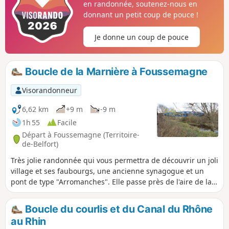
en randonnée, soutenez-nous en
donnant un petit coup de pouce !
Je donne un coup de pouce
Boucle de la Marnière à Foussemagne
Visorandonneur
6,62 km
+9 m
-9 m
1h 55
Facile
Départ à Foussemagne (Territoire-
de-Belfort)
Très jolie randonnée qui vous permettra de découvrir un joli
village et ses faubourgs, une ancienne synagogue et un
pont de type "Arromanches". Elle passe près de l'aire de la
Porte d'Alsace avec le sentier de découverte des Fosses où
vous apprendrez à reconnaître les arbres de notre région.
Boucle du courlis et du Canal du Rhône
Sans oublier l'Étang de la Marnière, vaste zone humide avec
au Rhin
une flore et une faune à découvrir. La randonnée est