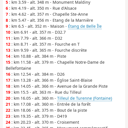
5
: km 3.59 - alt. 348 m - Monument Maldiny
6
: km 4.19 - alt. 350 m - Rue d'Alsace
7
: km 4.62 - alt. 357 m - Chapelle Ste-Anne
8
: km 5.47 - alt. 356 m - Etang de la Marnière
9
: km 6.5 - alt. 352 m - Maison -
Étang de Belle Île
10
: km 6.91 - alt. 357 m - D32.7
11
: km 7.79 - alt. 366 m - D32
12
: km 8.71 - alt. 357 m - Fourche en T
13
: km 9.59 - alt. 365 m - Fourche discrète
14
: km 10.88 - alt. 384 m - Piste
15
: km 11.58 - alt. 379 m - Chapelle Notre-Dame de
Bellefontaine
16
: km 12.54 - alt. 384 m - D26
17
: km 13.28 - alt. 366 m - Église Saint-Blaise
18
: km 14.05 - alt. 366 m - Avenue de la Grande Piste
19
: km 15.5 - alt. 363 m - Rue du Tilleul
20
: km 16.05 - alt. 360 m -
Tilleul de Turenne (Fontaine)
21
: km 17.08 - alt. 360 m - Entrée de la forêt
22
: km 18.06 - alt. 375 m - Bout de la piste
23
: km 19.35 - alt. 379 m - D419
24
: km 20.23 - alt. 370 m - Croisement