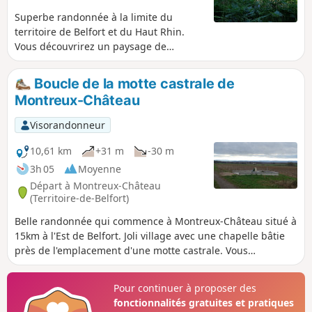
Superbe randonnée à la limite du
territoire de Belfort et du Haut Rhin.
Vous découvrirez un paysage de
campagne et de forêts avec de
magnifiques étangs. En bonus un
Boucle de la motte castrale de
sentier de découverte avec des
Montreux-Château
panneaux sur les arbres de nos
contrées.
Visorandonneur
10,61 km
+31 m
-30 m
3h 05
Moyenne
Départ à Montreux-Château
(Territoire-de-Belfort)
Belle randonnée qui commence à Montreux-Château situé à
15km à l'Est de Belfort. Joli village avec une chapelle bâtie
près de l'emplacement d'une motte castrale. Vous
découvrirez un paysage de campagne avec une vue sur le
Jura Suisse. La randonnée passe à l'endroit où Adolphe
Pour continuer à proposer des
Pégoud, un as de l'aviation, a été abattu en 1915. Cette
fonctionnalités gratuites et pratiques
randonnée est balisée.