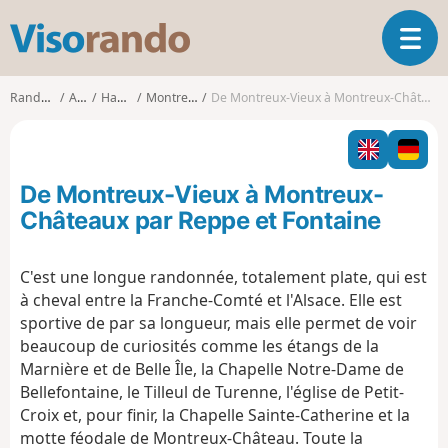
V
O
i
u
s
v
o
Randonnées
Alsace
Haut-Rhin
Montreux-Vieux
De Montreux-Vieux à Montreux-Châteaux par Reppe et Fontaine
r
r
i
a
r
n
l
d
De Montreux-Vieux à Montreux-
a
o
n
Châteaux par Reppe et Fontaine
a
v
C'est une longue randonnée, totalement plate, qui est
i
à cheval entre la Franche-Comté et l'Alsace. Elle est
g
a
sportive de par sa longueur, mais elle permet de voir
t
beaucoup de curiosités comme les étangs de la
i
Marnière et de Belle Île, la Chapelle Notre-Dame de
o
Bellefontaine, le Tilleul de Turenne, l'église de Petit-
n
Croix et, pour finir, la Chapelle Sainte-Catherine et la
motte féodale de Montreux-Château. Toute la