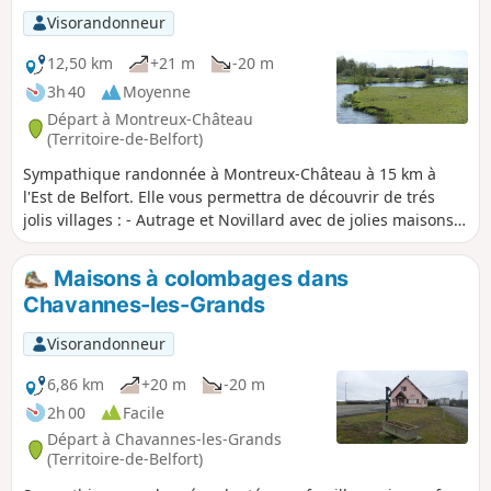
balisée.
Visorandonneur
12,50 km
+21 m
-20 m
3h 40
Moyenne
Départ à Montreux-Château
(Territoire-de-Belfort)
Sympathique randonnée à Montreux-Château à 15 km à
l'Est de Belfort. Elle vous permettra de découvrir de trés
jolis villages : - Autrage et Novillard avec de jolies maisons à
colombages. - Petit-Croix avec le monument Pégoud. -
Montreux-Château avec une belle chapelle et la motte
Maisons à colombages dans
castrale vestige d'un château médiéval. Le circuit est balisé
Chavannes-les-Grands
par un Disque Bleu.
Visorandonneur
6,86 km
+20 m
-20 m
2h 00
Facile
Départ à Chavannes-les-Grands
(Territoire-de-Belfort)