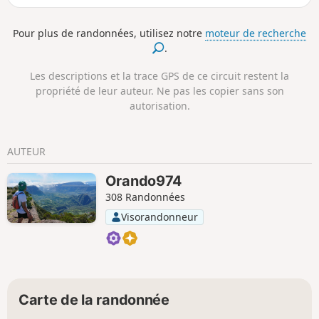
de Fontaine.Vous apercevrez aussi de
magnifiques paysages de la campagne et de
Pour plus de randonnées, utilisez notre
moteur de recherche
très jolies vues sur le massif des Vosges.Cette
.
randonnée est balisée. 01/2026 : le chemin a été
dévié à la sortie de Reppe pour éviter le trafic
Les descriptions et la trace GPS de ce circuit restent la
sur la départementale.
propriété de leur auteur. Ne pas les copier sans son
autorisation.
AUTEUR
Orando974
308 Randonnées
Visorandonneur
Carte de la randonnée