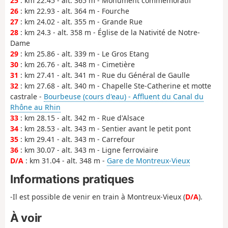
25
: km 22.45 - alt. 365 m - Monument commémoratif
26
: km 22.93 - alt. 364 m - Fourche
27
: km 24.02 - alt. 355 m - Grande Rue
28
: km 24.3 - alt. 358 m - Église de la Nativité de Notre-
Dame
29
: km 25.86 - alt. 339 m - Le Gros Etang
30
: km 26.76 - alt. 348 m - Cimetière
31
: km 27.41 - alt. 341 m - Rue du Général de Gaulle
32
: km 27.68 - alt. 340 m - Chapelle Ste-Catherine et motte
castrale -
Bourbeuse (cours d'eau) - Affluent du Canal du
Rhône au Rhin
33
: km 28.15 - alt. 342 m - Rue d'Alsace
34
: km 28.53 - alt. 343 m - Sentier avant le petit pont
35
: km 29.41 - alt. 343 m - Carrefour
36
: km 30.07 - alt. 343 m - Ligne ferroviaire
D/A
: km 31.04 - alt. 348 m -
Gare de Montreux-Vieux
Informations pratiques
-Il est possible de venir en train à Montreux-Vieux (
D/A
).
À voir