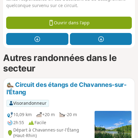
quelconque survenu sur ce circuit.
Ouvrir dans l'app
Autres randonnées dans le
secteur
Circuit des étangs de Chavannes-sur-
l'Étang
Visorandonneur
10,09 km
+20 m
-20 m
2h 55
Facile
Départ à Chavannes-sur-l'Étang
(Haut-Rhin)