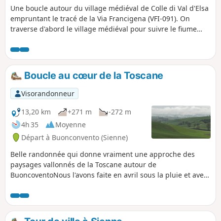
courantes en corde.L'itinéraire est réputé pour
Une boucle autour du village médiéval de Colle di Val d'Elsa
ses « coins enchantés » frais et ombragés, et
empruntant le tracé de la Via Francigena (VFI-091). On
ceux permettant la baignade durant les
traverse d'abord le village médiéval pour suivre le fiume
chaudes journées d'été. Des variantes forment
Elsa par le Sentierelsa, puis on emprunte l'itinéraire
une boucle vers le centre-ville, mais l'aller-
alternatif vers Quartaia (VFI-091_1) pour revenir par la
retour au bord de la rivière reste la formule la
campagne environnante. Si le parcours est un peu long, il
plus agréable.
reste facile car assez plat, et l'ambiance est plutôt conviviale
Boucle au cœur de la Toscane
grâce aux nombreux pèlerins qui font le chemin.
Visorandonneur
13,20 km
+271 m
-272 m
4h 35
Moyenne
Départ à Buonconvento (Sienne)
Belle randonnée qui donne vraiment une approche des
paysages vallonnés de la Toscane autour de
BuoncoventoNous l'avons faite en avril sous la pluie et avec
pas mal de boue, et malgré tout c'était un régal (quoique
compliquée dans certaines descentes. Je conseille le
parcours à un moment moins boueux...). Il est possible,
avec plus de temps, de la continuer vers l'abbaye de Monte