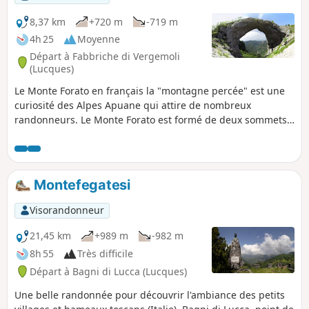
8,37 km
+720 m
-719 m
4h 25
Moyenne
Départ à Fabbriche di Vergemoli
(Lucques)
Le Monte Forato en français la "montagne percée" est une
curiosité des Alpes Apuane qui attire de nombreux
randonneurs. Le Monte Forato est formé de deux sommets
d'altitude équivalente, reliés par un arc naturel. Le trou, de
forme circulaire, a une hauteur de 12m, l'arche elle-même
fait environ 8m d'épaisseur. Cette randonnée en boucle
vous fera découvrir la beauté de ce massif des Alpes
Montefegatesi
Apuane ainsi que les sommets voisins comme le Procinto, le
Monte Nona, la Piana della Croce, l'Omo Morto.
Visorandonneur
21,45 km
+989 m
-982 m
8h 55
Très difficile
Départ à Bagni di Lucca (Lucques)
Une belle randonnée pour découvrir l'ambiance des petits