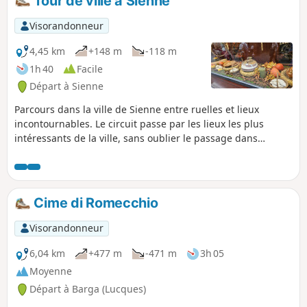
Tour de ville à Sienne
Oliveto Maggiore.
Visorandonneur
4,45 km
+148 m
-118 m
1h 40
Facile
Départ à Sienne
Parcours dans la ville de Sienne entre ruelles et lieux
incontournables. Le circuit passe par les lieux les plus
intéressants de la ville, sans oublier le passage dans
quelques contradas (quartiers). Malgré la cotation "Facile",
les dénivelés de cette balade sont parfois exigeants, mais
ils vous donneront l'occasion de reprendre votre souffle tout
en observant les alentours, lors de votre pause.
Cime di Romecchio
Visorandonneur
6,04 km
+477 m
-471 m
3h 05
Moyenne
Départ à Barga (Lucques)