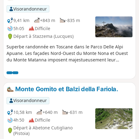
Visorandonneur
9,41 km
+843 m
-835 m
5h 05
Difficile
Départ à Stazzema (Lucques)
Superbe randonnée en Toscane dans le Parco Delle Alpi
Apuane. Les façades Nord-Ouest du Monte Nona et Ouest
du Monte Matanna imposent majestueusement leur
verticalité dans un décor fabuleux, face au Monte Procinto.
De nombreuses voies d'escalade de plus de 300m attendent
les grimpeurs chevronnés. Le parcours proposé suit un
sentier de crête passant par ces deux sommets. Toutefois,
Monte Gomito et Balzi della Fariola.
la montée vers le Monte Nona est très raide et aérienne ,
elle est réservée aux randonneurs expérimentés
Visorandonneur
10,58 km
+640 m
-631 m
4h 50
Difficile
Départ à Abetone Cutigliano
(Pistoia)