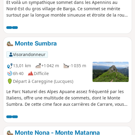
Et voilà un sympathique sommet dans les Apennins au
Nord-Est du gros village de Barga. Ce sommet se mérite
surtout par la longue montée sinueuse et étroite de la route
qui mène au point de départ, le Refuge Giovanni Santi.
Monte Sumbra
Visorandonneur
13,01 km
+1 042 m
-1 035 m
6h 40
Difficile
Départ à Careggine (Lucques)
Le Parc Naturel des Alpes Apuane assez fréquenté par les
Italiens, offre une multitude de sommets, dont le Monte
Sumbra. De cette cime face aux carrières de Carrare, vous
aurez un magnifique panorama sur la chaine des Alpes
Apuane et Massa jusqu'à la mer à l'Ouest et une vue
plongeante sur les lacs de Vagli Sotto au Nord.
Monte Nona - Monte Matanna