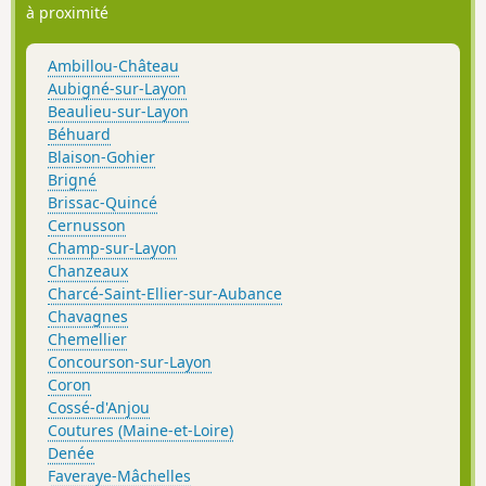
à proximité
Ambillou-Château
Aubigné-sur-Layon
Beaulieu-sur-Layon
Béhuard
Blaison-Gohier
Brigné
Brissac-Quincé
Cernusson
Champ-sur-Layon
Chanzeaux
Charcé-Saint-Ellier-sur-Aubance
Chavagnes
Chemellier
Concourson-sur-Layon
Coron
Cossé-d'Anjou
Coutures (Maine-et-Loire)
Denée
Faveraye-Mâchelles