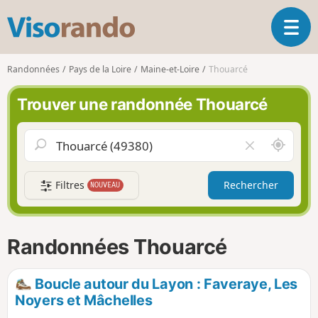
V
O
i
u
s
v
o
Randonnées
Pays de la Loire
Maine-et-Loire
Thouarcé
r
r
i
a
Trouver une randonnée Thouarcé
r
n
l
d
a
o
A
V
n
u
i
a
t
d
v
Filtres
Rechercher
NOUVEAU
o
e
i
u
r
g
r
l
a
d
e
Randonnées Thouarcé
t
e
c
i
m
h
o
o
a
Boucle autour du Layon : Faveraye, Les
n
i
m
Noyers et Mâchelles
p