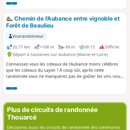
Chemin de l'Aubance entre vignoble et
Forêt de Beaulieu
Visorandonneur
20,77 km
+108 m
-99 m
6h 15
Difficile
Départ à Soulaines-sur-Aubance (Maine-et-Loire)
Connaissez-vous les coteaux de l'Aubance moins célèbres
que les coteaux du Layon ? À coup sûr, après cette
randonnée vous ne manquerez pas de goûter les vins issus
des vignobles que vous allez traverser. L'Aubance est une
petite rivière qui se jette dans le Louet, lui-même bras de la
Loire. Vous êtes dans un paysage vallonné en partie boisé,
souvent avec une vue dégagée. Le Château de Noizé par
son cadre et son esthétique est exceptionnel. La randonnée
Plus de circuits de randonnée
est un peu longue mais très variée sans gros dénivelé.
Thouarcé
Découvrez aussi les circuits de randonnée des communes