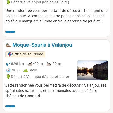
Départ à Valanjou (Maine-et-Loire)
Une randonnée vous permettant de découvrir le magnifique
Bois de Joué. Accordez-vous une pause dans ce joli espace
boisé qui marquait la limite entre la paroisse de Joué et
l’enclave de Gonnord. Il fait partie des 89 Espaces Naturels
de l’Anjou, au même titre que son voisin le Bois de la
Frappinière.
Moque-Souris à Valanjou
Office de tourisme
6,96 km
+20 m
-20 m
2h 05
Facile
Départ à Valanjou (Maine-et-Loire)
Cette randonnée vous permettra de découvrir Valanjou, ses
spécificités naturelles et patrimoniales avec le célèbre
château de Gonnord.