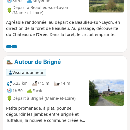
3h 45
Moyenne
Départ à Beaulieu-sur-Layon
(Maine-et-Loire)
Agréable randonnée, au départ de Beaulieu-sur-Layon, en
direction de la forêt de Beaulieu. Au passage, découverte
du Château de l’Orée. Dans la forêt, le circuit emprunte
divers types de chemins, depuis une grande allée jusqu'à
un sentier. La suite du parcours offre une vue imprenable
sur les coteaux du Layon, en descendant jusqu’au village de
Rablay-sur-Layon, via le chemin escarpé de la Sillanderie.
Autour de Brigné
En revenant vers Beaulieu-sur-Layon, le parcours passe
devant le Château de la Mulonnière, puis emprunte la Rue
Visorandonneur
du Moulin des Cinq qui offre une vue magnifique sur la
campagne environnante.
6,23 km
+15 m
-14 m
1h 50
Facile
Départ à Brigné (Maine-et-Loire)
Petite promenade, à plat, pour se
dégourdir les jambes entre Brigné et
Tuffalun, la nouvelle commune créée en
2015, qui combine dans son nom le