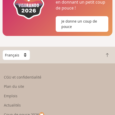
en donnant un petit coup
de pouce !
Je donne un coup de
pouce
C
R
h
e
o
t
i
o
s
CGU et confidentialité
u
i
r
s
Plan du site
e
s
n
e
Emplois
h
z
Actualités
a
u
u
n
Coup de pouce 2026