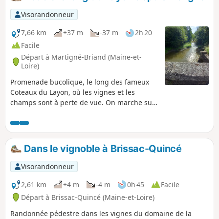
Visorandonneur
7,66 km
+37 m
-37 m
2h 20
Facile
Départ à Martigné-Briand (Maine-et-
Loire)
Promenade bucolique, le long des fameux
Coteaux du Layon, où les vignes et les
champs sont à perte de vue. On marche sur
les petites routes où le trafic se limite à un
tracteur par heure. Le Coteaux-du-Layon est
un vin moelleux d'une grande finesse, issu
du cépage chenin blanc.
Dans le vignoble à Brissac-Quincé
Visorandonneur
2,61 km
+4 m
-4 m
0h 45
Facile
Départ à Brissac-Quincé (Maine-et-Loire)
Randonnée pédestre dans les vignes du domaine de la