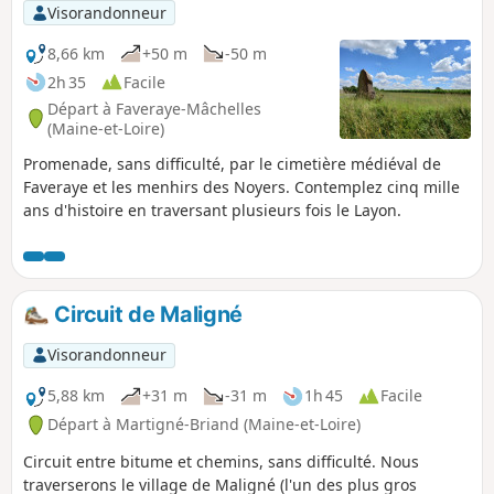
Visorandonneur
8,66 km
+50 m
-50 m
2h 35
Facile
Départ à Faveraye-Mâchelles
(Maine-et-Loire)
Promenade, sans difficulté, par le cimetière médiéval de
Faveraye et les menhirs des Noyers. Contemplez cinq mille
ans d'histoire en traversant plusieurs fois le Layon.
Circuit de Maligné
Visorandonneur
5,88 km
+31 m
-31 m
1h 45
Facile
Départ à Martigné-Briand (Maine-et-Loire)
Circuit entre bitume et chemins, sans difficulté. Nous
traverserons le village de Maligné (l'un des plus gros