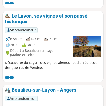
des coteaux du layon de Saint-Lambert du Lattay. Découvrez
le Pont-Barré, célèbre pour la victoire des Vendéens contre
les Républicains, les 18 et 19 septembre 1793.
Le Layon, ses vignes et son passé
historique
Visorandonneur
6,54 km
+43 m
-52 m
2h 00
Facile
Départ à Beaulieu-sur-Layon
(Maine-et-Loire)
Découverte du Layon, des vignes alentour et d'un épisode
des guerres de Vendée.
Beaulieu-sur-Layon - Angers
Visorandonneur