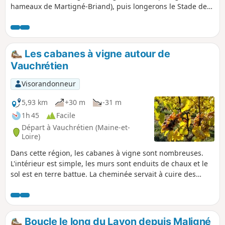
hameaux de Martigné-Briand), puis longerons le Stade de
Girondeau, avant de retrouver les petites ruelles de
Martigné et son château.
Les cabanes à vigne autour de
Vauchrétien
Visorandonneur
5,93 km
+30 m
-31 m
1h 45
Facile
Départ à Vauchrétien (Maine-et-
Loire)
Dans cette région, les cabanes à vigne sont nombreuses.
L'intérieur est simple, les murs sont enduits de chaux et le
sol est en terre battue. La cheminée servait à cuire des
châtaignes. Elles abritaient aussi les outils du vigneron et
en été les vignerons y faisaient la sieste (appelée
"marienne" en Anjou). Il y a plusieurs cabanes à vigne le
long du circuit.
Boucle le long du Layon depuis Maligné