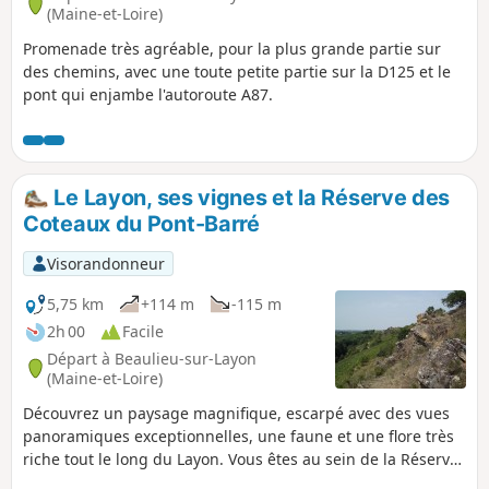
(Maine-et-Loire)
Promenade très agréable, pour la plus grande partie sur
des chemins, avec une toute petite partie sur la D125 et le
pont qui enjambe l'autoroute A87.
Le Layon, ses vignes et la Réserve des
Coteaux du Pont-Barré
Visorandonneur
5,75 km
+114 m
-115 m
2h 00
Facile
Départ à Beaulieu-sur-Layon
(Maine-et-Loire)
Découvrez un paysage magnifique, escarpé avec des vues
panoramiques exceptionnelles, une faune et une flore très
riche tout le long du Layon. Vous êtes au sein de la Réserve
Naturelle des Coteaux du Pont-Barré et à travers les vignes