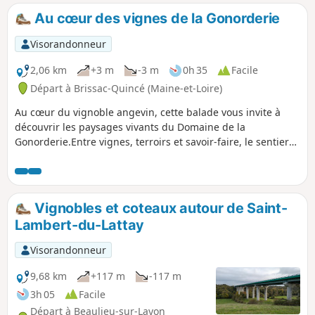
Au cœur des vignes de la Gonorderie
Visorandonneur
2,06 km
+3 m
-3 m
0h 35
Facile
Départ à Brissac-Quincé (Maine-et-Loire)
Au cœur du vignoble angevin, cette balade vous invite à
découvrir les paysages vivants du Domaine de la
Gonorderie.Entre vignes, terroirs et savoir-faire, le sentier
révèle l’âme d’un domaine engagé et familial.Petits et
grands y trouveront leur bonheur, grâce à un jeu de piste
ludique pour les enfants.Un moment de partage, entre
nature, patrimoine et passion du vin.
Vignobles et coteaux autour de Saint-
Lambert-du-Lattay
Visorandonneur
9,68 km
+117 m
-117 m
3h 05
Facile
Départ à Beaulieu-sur-Layon