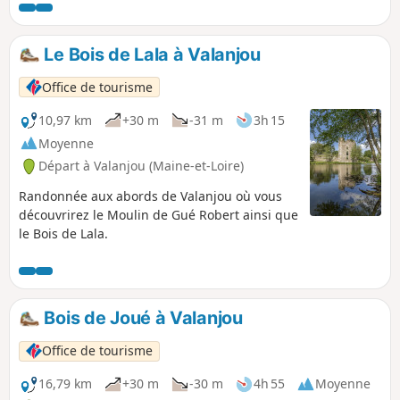
tuffeau et le falun, les deux roches
emblématiques de l'Anjou et de ses
châteaux.
Le Bois de Lala à Valanjou
Office de tourisme
10,97 km
+30 m
-31 m
3h 15
Moyenne
Départ à Valanjou (Maine-et-Loire)
Randonnée aux abords de Valanjou où vous
découvrirez le Moulin de Gué Robert ainsi que
le Bois de Lala.
Bois de Joué à Valanjou
Office de tourisme
16,79 km
+30 m
-30 m
4h 55
Moyenne