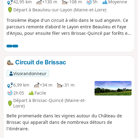
42,95 km
+130 m
-108 m
5h
Moyenne
Départ à Beaulieu-sur-Layon (Maine-et-Loire)
Troisième étape d'un circuit à vélo dans le sud angevin. Ce
parcours remonte d'abord le Layon entre Beaulieu et Faye
d'Anjou, pour ensuite filer vers Brissac-Quincé par forêts et
vignobles. Laissant l'imposant château derrière soi, on
rejoint ensuite le chapelet de villages qui bordent la Loire,
pour descendre ensuite jusqu'aux Ponts-de-Cé. Le
franchissement du fleuve marque la fin du vignoble, et
Circuit de Brissac
l'entrée dans l'agglomération angevine, terme du périple de
trois jours.
Visorandonneur
6,99 km
+34 m
-31 m
2h 05
Facile
Départ à Brissac-Quincé (Maine-et-
Loire)
Belle promenade dans les vignes autour du Château de
Brissac qui apparaît dans de nombreux détours de
l'itinéraire.