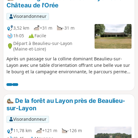
Château de l'Orée
Visorandonneur
3,52 km
+31 m
-31 m
1h 05
Facile
Départ à Beaulieu-sur-Layon
(Maine-et-Loire)
Après un passage sur la colline dominant Beaulieu-sur-
Layon avec une table d'orientation offrant une belle vue sur
le bourg et la campagne environnante, le parcours permet
une découverte du patrimoine de Beaulieu sur Layon, cette
randonnée amène ensuite le marcheur à la Croix de l'Orée
en passant à travers les vignes.
De la forêt au Layon près de Beaulieu-
sur-Layon
Visorandonneur
11,78 km
+121 m
-126 m