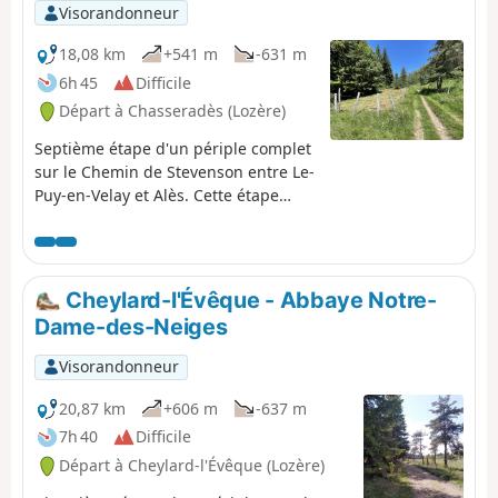
Visorandonneur
18,08 km
+541 m
-631 m
6h 45
Difficile
Départ à Chasseradès (Lozère)
Septième étape d'un périple complet
sur le Chemin de Stevenson entre Le-
Puy-en-Velay et Alès. Cette étape
peut comporter des changements
significatifs par rapport au fléchage
du GR®70. Il représente la fin de la
partie correspondant à la traversée
Cheylard-l'Évêque - Abbaye Notre-
du Gévaudan
Dame-des-Neiges
Visorandonneur
20,87 km
+606 m
-637 m
7h 40
Difficile
Départ à Cheylard-l'Évêque (Lozère)