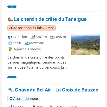
rapport au fléchage du GR®70.
Le chemin de crête du Tanargue
Association / Club / AMM
17,72 km
+267 m
-858 m
5h 50
Moyenne
Départ à Ardèche
Ce chemin de crête offre des points
de vues magnifiques, panoramiques
sur la quasi totalité du parcours. Les
prairies, les landes contribuent au
côté sauvage de cette montagne. Une
randonnée à réaliser par très beau
temps pour pleinement profiter des
Chavade Bel Air - La Croix de Bauzon
superbes paysages.
Visorandonneur