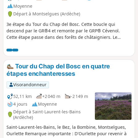
Moyenne
Départ à Montselgues (Ardèche)
3e étape du Tour du Chap del Bosc. Cette boucle qui
descend par le GR®4 et remonte par le GRP® Cévenol.
Cette étape passe dans des forêts de châtaigniers. Le
village de Thines est très beau et les paysages toujours
aussi magnifiques
Tour du Chap del Bosc en quatre
étapes enchanteresses
Visorandonneur
52,11 km
+2 040 m
-2 149 m
4 jours
Moyenne
Départ à Saint-Laurent-les-Bains
(Ardèche)
Saint-Laurent-les-Bains, le Bez, la Bombine, Montselgues,
Ourlette Remarque importante : D'Ourlette pour revenir à