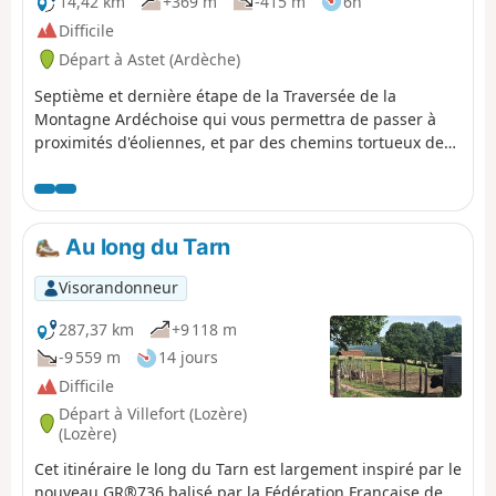
14,42 km
+369 m
-415 m
6h
Difficile
Départ à Astet (Ardèche)
Septième et dernière étape de la Traversée de la
Montagne Ardéchoise qui vous permettra de passer à
proximités d'éoliennes, et par des chemins tortueux de
rejoindre la station de la Croix de Bauzon. Un peu de
longueur et de dénivelé pour cette ultime étape.
Au long du Tarn
Visorandonneur
287,37 km
+9 118 m
-9 559 m
14 jours
Difficile
Départ à Villefort (Lozère)
(Lozère)
Cet itinéraire le long du Tarn est largement inspiré par le
nouveau GR®736 balisé par la Fédération Française de