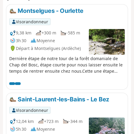
Montselgues - Ourlette
Visorandonneur
9,38 km
+300 m
-585 m
3h 30
Moyenne
Départ à Montselgues (Ardèche)
Dernière étape de notre tour de la forêt domaniale de
Chap del Bosc, étape courte pour nous laisser ensuite le
temps de rentrer ensuite chez nous.Cette une étape
magnifique dans une verdure toujours changeante,
champignons, fleurs, forêt, ruisseaux accueillants.Nous
n'y avons croisé personne.
Saint-Laurent-les-Bains - Le Bez
Visorandonneur
12,04 km
+723 m
-344 m
5h 30
Moyenne