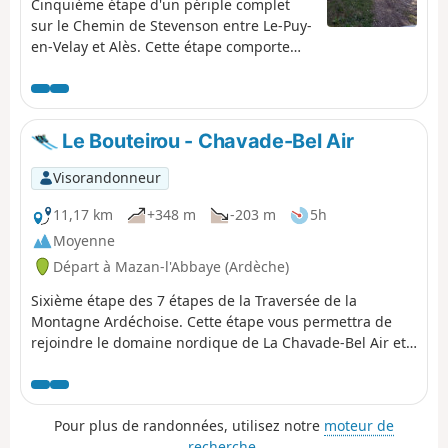
Cinquième étape d'un périple complet
sur le Chemin de Stevenson entre Le-Puy-
en-Velay et Alès. Cette étape comporte
des changements significatifs par rapport
au fléchage du GR®70. Des alternatives
existent notamment pour aller
directement à La-Bastide-Puylaurent sans
Le Bouteirou - Chavade-Bel Air
passer par N-D-des-Neiges.
Visorandonneur
11,17 km
+348 m
-203 m
5h
Moyenne
Départ à Mazan-l'Abbaye (Ardèche)
Sixième étape des 7 étapes de la Traversée de la
Montagne Ardéchoise. Cette étape vous permettra de
rejoindre le domaine nordique de La Chavade-Bel Air et
les moulins de nouvelle génération (éoliennes).
Pour plus de randonnées, utilisez notre
moteur de
recherche
.