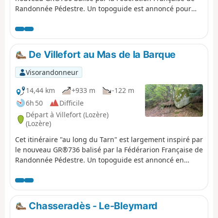
Randonnée Pédestre. Un topoguide est annoncé pour
2023. En partant de sa source et en suivant son cours
dans sa partie la plus sauvage, c'est un bonheur de voir
l'eau jaillir et devenir torrent puis rivière tumultueuse
pour s'épanouir vers Millau et se resserrer encore dans
De Villefort au Mas de la Barque
les raspes avant de s'apaiser un peu aux portes d'Albi.
Visorandonneur
14,44 km
+933 m
-122 m
6h 50
Difficile
Départ à Villefort (Lozère)
(Lozère)
Cet itinéraire "au long du Tarn" est largement inspiré par
le nouveau GR®736 balisé par la Fédérarion Française de
Randonnée Pédestre. Un topoguide est annoncé en
2023. Il démarre de Villefort, accessible en train. Cette
première étape propose presque 900 m de montée vers
le Monts Lozère où se cachent les sources.
Chasseradès - Le-Bleymard