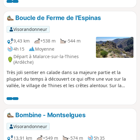
Boucle de Ferme de l'Espinas
Visorandonneur
9,43 km
+538 m
-544 m
4h 15
Moyenne
Départ à Malarce-sur-la-Thines
(Ardèche)
Très joli sentier en calade dans sa majeure partie et la
plupart du temps à découvert ce qui offre une vue sur la
vallée, le village de Thines et les crêtes alentour. Sur la
partie sommitale de la boucle, on découvre la Ferme de
l'Espinas, datant des 13e et 14e siècles et classée
monument historique.
Bombine - Montselgues
Visorandonneur
13,91 km
+549 m
-574 m
5h 35