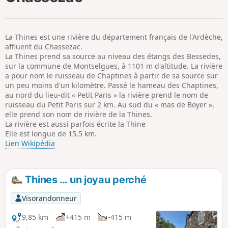
p
La Thines est une rivière du département français de l'Ardèche,
affluent du Chassezac.
La Thines prend sa source au niveau des étangs des Bessedes,
sur la commune de Montselgues, à 1101 m d'altitude. La rivière
a pour nom le ruisseau de Chaptines à partir de sa source sur
un peu moins d'un kilomètre. Passé le hameau des Chaptines,
au nord du lieu-dit « Petit Paris » la rivière prend le nom de
ruisseau du Petit Paris sur 2 km. Au sud du « mas de Boyer »,
elle prend son nom de rivière de la Thines.
La rivière est aussi parfois écrite la Thine
Elle est longue de 15,5 km.
Lien Wikipédia
Thines … un joyau perché
Visorandonneur
9,85 km
+415 m
-415 m