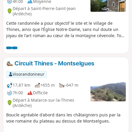
4h 00
Moyenne
Départ à Saint-Pierre-Saint-Jean
(Ardèche)
Cette randonnée a pour objectif le site et le village de
Thines, ainsi que l’Église Notre-Dame, sans nul doute un
joyau de l'art roman au cœur de la montagne cévenole. Tout
au long de ce sentier, le point de vue sur le village et l’écrin
sauvage des montagnes qui l’entourent est grandiose!
Circuit Thines - Montselgues
Visorandonneur
17,87 km
+655 m
-647 m
7h 00
Difficile
Départ à Malarce-sur-la-Thines
(Ardèche)
Boucle agréable d'abord dans les châtaigniers puis par la
voie romaine du plateau au dessus de Montselgues.