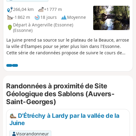
266,04 km
+1 777 m
-1 862 m
18 jours
Moyenne
Départ à Angerville (Essonne)
(Essonne)
La Juine prend sa source sur le plateau de la Beauce, arrose
la ville d'Étampes pour se jeter plus loin dans l'Essonne.
Cette série de randonnées propose de suivre le cours de
cette rivière. Plusieurs des étapes sont en ligne et de gare à
gare mais d'autres sont des boucles sur les coteaux qui
encadrent la rivière.
Randonnées à proximité de Site
Géologique des Sablons (Auvers-
Saint-Georges)
D'Étréchy à Lardy par la vallée de la
Juine
Visorandonneur