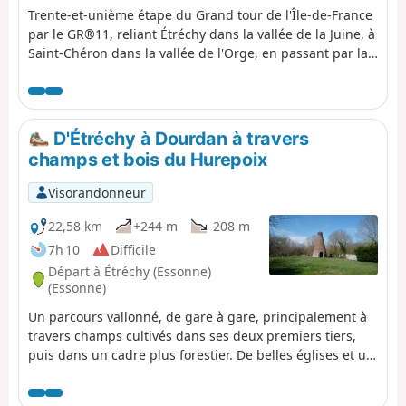
Trente-et-unième étape du Grand tour de l'Île-de-France
par le GR®11, reliant Étréchy dans la vallée de la Juine, à
Saint-Chéron dans la vallée de l'Orge, en passant par la
Vallée de la Renarde. Elle chemine à travers le Hurepoix
et aux confins de la Beauce dans sa partie Sud, dans des
paysages variés, entre plateaux et vallées et entre
champs et forêts. Elle présente la particularité
D'Étréchy à Dourdan à travers
d'effectuer de nombreuses montées et descentes entre
champs et bois du Hurepoix
plateau et vallées.
Visorandonneur
22,58 km
+244 m
-208 m
7h 10
Difficile
Départ à Étréchy (Essonne)
(Essonne)
Un parcours vallonné, de gare à gare, principalement à
travers champs cultivés dans ses deux premiers tiers,
puis dans un cadre plus forestier. De belles églises et un
patrimoine rural se rencontrent au gré des villages
traversés. Dans Dourdan, la promenade le long de