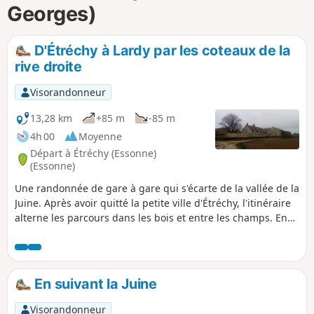
Georges)
i
m
p
D'Étréchy à Lardy par les coteaux de la
rive droite
Visorandonneur
13,28 km
+85 m
-85 m
4h 00
Moyenne
Départ à Étréchy (Essonne)
(Essonne)
Une randonnée de gare à gare qui s'écarte de la vallée de la
Juine. Après avoir quitté la petite ville d'Étréchy, l'itinéraire
alterne les parcours dans les bois et entre les champs. En
chemin, un site géologique sablonneux, un petit rocher à
cavité naturelle et un dolmen.
En suivant la Juine
Visorandonneur