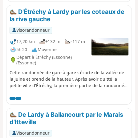
l'Orge, l'église des XIIe-XIIIe siècles et le château-fort
offrent une superbe touche finale.
D'Étréchy à Lardy par les coteaux de
la rive gauche
Visorandonneur
17,20 km
+132 m
-117 m
5h 20
Moyenne
Départ à Étréchy (Essonne)
(Essonne)
Cette randonnée de gare à gare s'écarte de la vallée de
la Juine et prend de la hauteur. Après avoir quitté la
petite ville d'Étréchy, la première partie de la randonnée
se déroule essentiellement entre les champs cultivés. À
partir du village de Mauchamps, le parcours est plus
diversifié et se déroule en partie en forêt. Plusieurs
belles églises sont au rendez-vous, à Étréchy,
De Lardy à Ballancourt par le Marais
Mauchamps et Torfou, sans compter la superbe église
d'Itteville
de Saint-Sulpice-de-Favières pour laquelle un diverticule
est proposé.
Visorandonneur