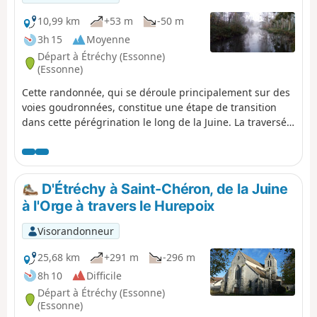
10,99 km
+53 m
-50 m
3h 15
Moyenne
Départ à Étréchy (Essonne)
(Essonne)
Cette randonnée, qui se déroule principalement sur des
voies goudronnées, constitue une étape de transition
dans cette pérégrination le long de la Juine. La traversée
de quelques jolis villages, deux anciens moulins, une
belle église et une curiosité géologique agrémentent ce
parcours.
D'Étréchy à Saint-Chéron, de la Juine
à l'Orge à travers le Hurepoix
Visorandonneur
25,68 km
+291 m
-296 m
8h 10
Difficile
Départ à Étréchy (Essonne)
(Essonne)