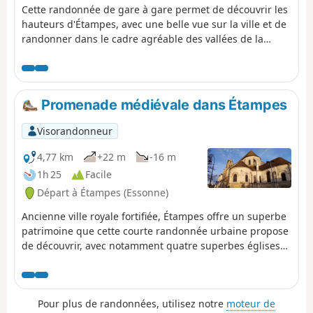
Cette randonnée de gare à gare permet de découvrir les
hauteurs d'Étampes, avec une belle vue sur la ville et de
randonner dans le cadre agréable des vallées de la
Louette et de la Chalouette. Il est possible de continuer
cette randonnée en rejoignant la gare de départ (1,8km
de plus) et d'en profiter pour visiter cette petite ville qui
le mérite.
Promenade médiévale dans Étampes
Visorandonneur
4,77 km
+22 m
-16 m
1h 25
Facile
Départ à Étampes (Essonne)
Ancienne ville royale fortifiée, Étampes offre un superbe
patrimoine que cette courte randonnée urbaine propose
de découvrir, avec notamment quatre superbes églises
gothiques dont l'Église Saint-Martin et sa tour-clocher
penchée façon Tour de Pise.
Pour plus de randonnées, utilisez notre
moteur de