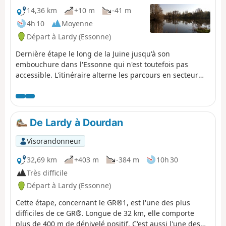
14,36 km
+10 m
-41 m
4h 10
Moyenne
Départ à Lardy (Essonne)
Dernière étape le long de la Juine jusqu'à son
embouchure dans l'Essonne qui n'est toutefois pas
accessible. L'itinéraire alterne les parcours en secteur
urbanisé et entre champs et bois. Le Marais d'Itteville,
avec ses étangs, ses roselières et ses observatoires à
oiseaux, constitue le point d'orgue de cette randonnée.
De Lardy à Dourdan
Visorandonneur
32,69 km
+403 m
-384 m
10h 30
Très difficile
Départ à Lardy (Essonne)
Cette étape, concernant le GR®1, est l'une des plus
difficiles de ce GR®. Longue de 32 km, elle comporte
plus de 400 m de dénivelé positif. C'est aussi l'une des