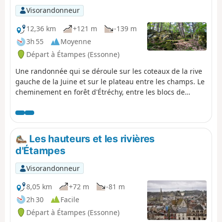
Visorandonneur
12,36 km
+121 m
-139 m
3h 55
Moyenne
Départ à Étampes (Essonne)
Une randonnée qui se déroule sur les coteaux de la rive
gauche de la Juine et sur le plateau entre les champs. Le
cheminement en forêt d'Étréchy, entre les blocs de
rocher, est très agréable.
Les hauteurs et les rivières
d'Étampes
Visorandonneur
8,05 km
+72 m
-81 m
2h 30
Facile
Départ à Étampes (Essonne)