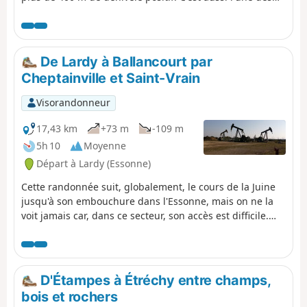
plus belles. Au départ de Lardy, cette randonnée permet
de croiser de magnifiques monuments, comme l'Église
Saint-Sulpice, l'Église Saint-Yon, l'église de Sermaise
ainsi que le Château de Dourdan. D'autres monuments
De Lardy à Ballancourt par
sont à visiter dans cette ville. L'essentiel du parcours se
Cheptainville et Saint-Vrain
fait en campagne, avec plusieurs montées et descentes
dans les vallées. Le parcours rencontre de très
Visorandonneur
nombreux villages, plus ou moins grand.
17,43 km
+73 m
-109 m
5h 10
Moyenne
Départ à Lardy (Essonne)
Cette randonnée suit, globalement, le cours de la Juine
jusqu'à son embouchure dans l'Essonne, mais on ne la
voit jamais car, dans ce secteur, son accès est difficile.
L'itinéraire, retenu ici, alterne les traversées des forêts
de Cheptainville de Saint-Vrain, les chemins entre les
champs et les parcours en secteur urbanisé. L'obélisque
de Saint-Vrain, en lisière de forêt, constitue une
D'Étampes à Étréchy entre champs,
curiosité.
bois et rochers