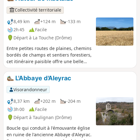
avant de monter sur le plateau couvert
de champs de lavande.
Collectivité territoriale
8,49 km
+124 m
-133 m
2h 45
Facile
Départ à La Touche (Drôme)
Entre petites routes de plaines, chemins
bordés de champs et sentiers forestiers,
cet itinéraire paisible offre une belle
mise au vert avec vue sur les monts
environnants
L'Abbaye d'Aleyrac
Visorandonneur
8,37 km
+202 m
-204 m
3h 00
Facile
Départ à Taulignan (Drôme)
Boucle qui conduit à l'émouvante église
en ruine de l'ancienne Abbaye d'Aleyrac.