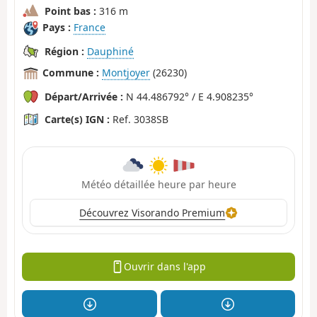
Point bas :
316 m
Pays :
France
Région :
Dauphiné
Commune :
Montjoyer
(26230)
Départ/Arrivée :
N 44.486792° / E 4.908235°
Carte(s) IGN :
Ref. 3038SB
Météo détaillée heure par heure
Découvrez Visorando Premium
Ouvrir dans l'app