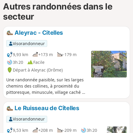
Autres randonnées dans le
secteur
Aleyrac - Citelles
Visorandonneur
9,93 km
+173 m
-179 m
3h 20
Facile
Départ à Aleyrac (Drôme)
Une randonnée paisible, sur les larges
chemins des collines, à proximité du
pittoresque, minuscule, village caché de
Citelles.
Le Ruisseau de Cîtelles
Visorandonneur
9,53 km
+208 m
-209 m
3h 20