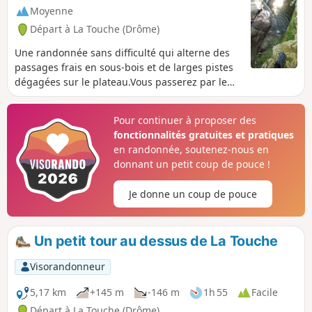
Moyenne
Départ à La Touche (Drôme)
Une randonnée sans difficulté qui alterne des
passages frais en sous-bois et de larges pistes
dégagées sur le plateau.Vous passerez par le
hameau de CÎtelles avec sa petite chapelle et sa
cascade accessible uniquement par le dessus.
Pour continuer à proposer des
Le retour se fait en longeant le ruisseau qui
fonctionnalités gratuites et pratiques
vous permet de vous baigner par endroits. Le
en randonnée, soutenez-nous en
parcours traverse quatre fois la rivière à l'aide
donnant un petit coup de pouce !
de petits ponts ou de gros cailloux. Très
agréable à faire l'été, les pauses au bord de
Je donne un coup de pouce
l'eau sont très appréciées.
Un petit tour au dessus de La Touche
Visorandonneur
5,17 km
+145 m
-146 m
1h 55
Facile
Départ à La Touche (Drôme)