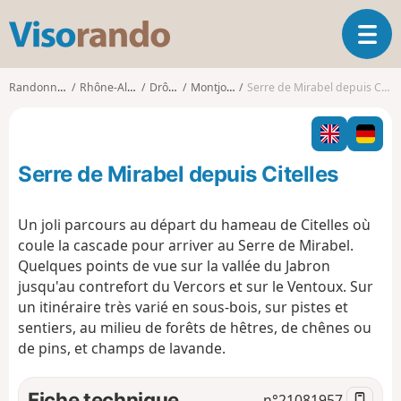
V
O
i
u
s
v
o
Randonnées
Rhône-Alpes
Drôme
Montjoyer
Serre de Mirabel depuis Citelles
r
r
i
a
r
n
l
d
Serre de Mirabel depuis Citelles
a
o
n
a
Un joli parcours au départ du hameau de Citelles où
v
coule la cascade pour arriver au Serre de Mirabel.
i
Quelques points de vue sur la vallée du Jabron
g
jusqu'au contrefort du Vercors et sur le Ventoux. Sur
a
t
un itinéraire très varié en sous-bois, sur pistes et
i
sentiers, au milieu de forêts de hêtres, de chênes ou
o
de pins, et champs de lavande.
n
Fiche technique
n°
21081957