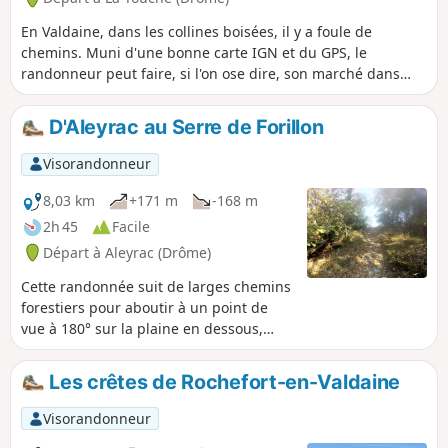
En Valdaine, dans les collines boisées, il y a foule de
chemins. Muni d'une bonne carte IGN et du GPS, le
randonneur peut faire, si l'on ose dire, son marché dans
tous ces trajets possibles. Cette petite randonnée en donne
un exemple en passant par des paysages variés et des sous
D'Aleyrac au Serre de Forillon
bois attrayants.
Visorandonneur
8,03 km
+171 m
-168 m
2h 45
Facile
Départ à Aleyrac (Drôme)
Cette randonnée suit de larges chemins
forestiers pour aboutir à un point de
vue à 180° sur la plaine en dessous,
agricole et aussi boisée, de la Valdaine.
Une petite boucle intermédiaire
Les crêtes de Rochefort-en-Valdaine
agrémente l'aller-retour.
Visorandonneur