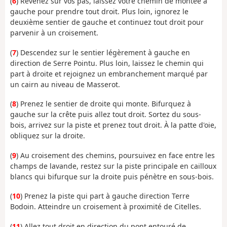
(
6
) Revenez sur vos pas, laissez votre chemin de montée à
gauche pour prendre tout droit. Plus loin, ignorez le
deuxième sentier de gauche et continuez tout droit pour
parvenir à un croisement.
(
7
) Descendez sur le sentier légèrement à gauche en
direction de Serre Pointu. Plus loin, laissez le chemin qui
part à droite et rejoignez un embranchement marqué par
un cairn au niveau de Masserot.
(
8
) Prenez le sentier de droite qui monte. Bifurquez à
gauche sur la crête puis allez tout droit. Sortez du sous-
bois, arrivez sur la piste et prenez tout droit. À la patte d'oie,
obliquez sur la droite.
(
9
) Au croisement des chemins, poursuivez en face entre les
champs de lavande, restez sur la piste principale en cailloux
blancs qui bifurque sur la droite puis pénètre en sous-bois.
(
10
) Prenez la piste qui part à gauche direction Terre
Bodoin. Atteindre un croisement à proximité de Citelles.
(
11
) Allez tout droit en direction du pont entouré de