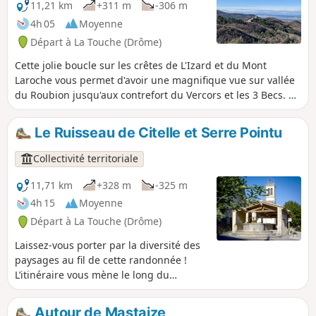
11,21 km
+311 m
-306 m
4h 05
Moyenne
Départ à La Touche (Drôme)
Cette jolie boucle sur les crêtes de L'Izard et du Mont
Laroche vous permet d'avoir une magnifique vue sur vallée
du Roubion jusqu'aux contrefort du Vercors et les 3 Becs. Au
départ du joli village de La Touche, l'itinéraire passe au
châteaux de Rochefort-en-Valdaine, puis par les truffières
Le Ruisseau de Citelle et Serre Pointu
de Janeston. La randonnée traverse également le joli petit
hameau du Moulin de Bay en bord de rivière, par une
Collectivité territoriale
succession de chemins et sentiers très variés, parfois raides
mais sur une courte distance.
11,71 km
+328 m
-325 m
4h 15
Moyenne
Départ à La Touche (Drôme)
Laissez-vous porter par la diversité des
paysages au fil de cette randonnée !
L’itinéraire vous mène le long du
Ruisseau de Citelles et suit les traces de
son passé, anciens hameaux et moulins,
Autour de Mastaize