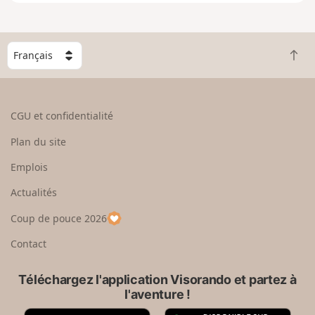
e
n
g
C
r
R
h
a
e
o
n
t
i
d
o
s
CGU et confidentialité
u
i
r
s
Plan du site
e
s
n
e
Emplois
h
z
Actualités
a
u
u
n
Coup de pouce 2026
t
p
a
Contact
y
s
Téléchargez l'application Visorando et partez à
l'aventure !
A
G