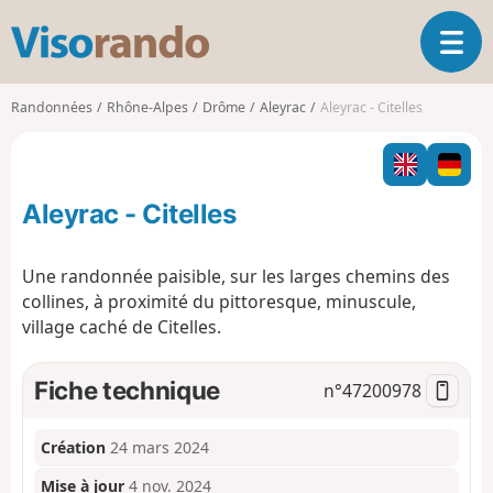
V
O
i
u
s
v
o
Randonnées
Rhône-Alpes
Drôme
Aleyrac
Aleyrac - Citelles
r
r
i
a
r
n
l
d
Aleyrac - Citelles
a
o
n
a
Une randonnée paisible, sur les larges chemins des
v
collines, à proximité du pittoresque, minuscule,
i
village caché de Citelles.
g
a
t
Fiche technique
n°
47200978
i
o
n
Création
24 mars 2024
Mise à jour
4 nov. 2024