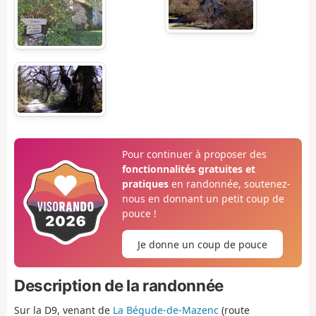
Pour continuer à proposer des
fonctionnalités gratuites et
pratiques
en randonnée, soutenez-
nous en donnant un petit coup de
pouce !
Je donne un coup de pouce
Description de la randonnée
Sur la D9, venant de
La Bégude-de-Mazenc
(route