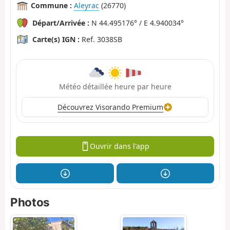
Commune :
Aleyrac
(26770)
Départ/Arrivée :
N 44.495176° / E 4.940034°
Carte(s) IGN :
Ref. 3038SB
Météo détaillée heure par heure
Découvrez Visorando Premium
Ouvrir dans l'app
Photos