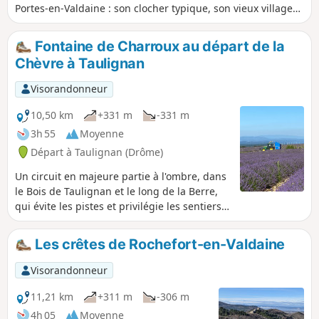
Portes-en-Valdaine : son clocher typique, son vieux village
et le Serre de Mirabel en toile de fond.
Fontaine de Charroux au départ de la
Chèvre à Taulignan
Visorandonneur
10,50 km
+331 m
-331 m
3h 55
Moyenne
Départ à Taulignan (Drôme)
Un circuit en majeure partie à l'ombre, dans
le Bois de Taulignan et le long de la Berre,
qui évite les pistes et privilégie les sentiers.
Recommandé en période chaude et plus
particulièrement au moment de la floraison
Les crêtes de Rochefort-en-Valdaine
des lavandes, le plateau en est couvert. Un
ancien balisage Jaune (PR®) est présent sur
Visorandonneur
une partie du circuit : plastique agrafé sur
les troncs d'arbres ou peinture Jaune. Mais
11,21 km
+311 m
-306 m
le GPS est vivement conseillé pour suivre
4h 05
Moyenne