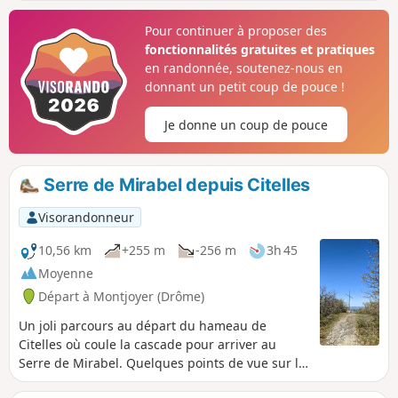
Grignan et sur la vallée .
Pour continuer à proposer des
fonctionnalités gratuites et pratiques
en randonnée, soutenez-nous en
donnant un petit coup de pouce !
Je donne un coup de pouce
Serre de Mirabel depuis Citelles
Visorandonneur
10,56 km
+255 m
-256 m
3h 45
Moyenne
Départ à Montjoyer (Drôme)
Un joli parcours au départ du hameau de
Citelles où coule la cascade pour arriver au
Serre de Mirabel. Quelques points de vue sur la
vallée du Jabron jusqu'au contrefort du Vercors