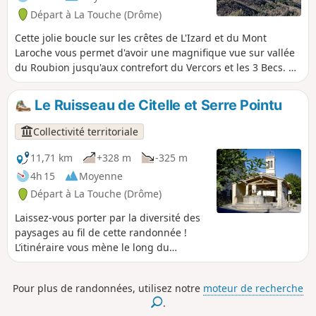
l'itinéraire, surtout entre les points (4) et (7)
Départ à La Touche (Drôme)
car les sentiers en sous-bois sont nombreux
et tous ne sont pas matérialisés sur la carte
Cette jolie boucle sur les crêtes de L'Izard et du Mont
IGN. Suivre le guidage sur le fond de carte
Laroche vous permet d'avoir une magnifique vue sur vallée
OSM peut s'avérer préférable pour ce
du Roubion jusqu'aux contrefort du Vercors et les 3 Becs. Au
tronçon.
départ du joli village de La Touche, l'itinéraire passe au
châteaux de Rochefort-en-Valdaine, puis par les truffières
Le Ruisseau de Citelle et Serre Pointu
de Janeston. La randonnée traverse également le joli petit
hameau du Moulin de Bay en bord de rivière, par une
Collectivité territoriale
succession de chemins et sentiers très variés, parfois raides
mais sur une courte distance.
11,71 km
+328 m
-325 m
4h 15
Moyenne
Départ à La Touche (Drôme)
Laissez-vous porter par la diversité des
paysages au fil de cette randonnée !
L’itinéraire vous mène le long du
Ruisseau de Citelles et suit les traces de
son passé, anciens hameaux et moulins,
Pour plus de randonnées, utilisez notre
moteur de recherche
avant de monter sur le plateau couvert
.
de champs de lavande.