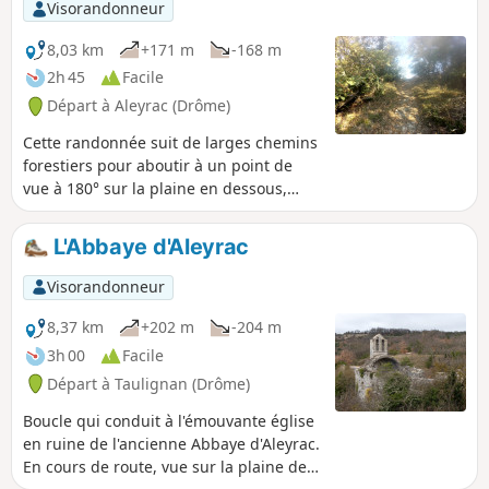
Visorandonneur
8,03 km
+171 m
-168 m
2h 45
Facile
Départ à Aleyrac (Drôme)
Cette randonnée suit de larges chemins
forestiers pour aboutir à un point de
vue à 180° sur la plaine en dessous,
agricole et aussi boisée, de la Valdaine.
Une petite boucle intermédiaire
L'Abbaye d'Aleyrac
agrémente l'aller-retour.
Visorandonneur
8,37 km
+202 m
-204 m
3h 00
Facile
Départ à Taulignan (Drôme)
Boucle qui conduit à l'émouvante église
en ruine de l'ancienne Abbaye d'Aleyrac.
En cours de route, vue sur la plaine de