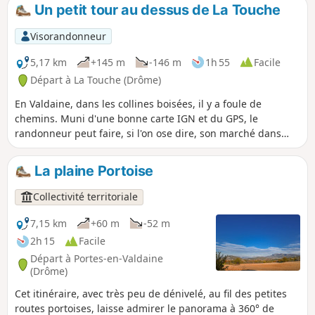
et sur le Ventoux. Sur un itinéraire très varié en
Un petit tour au dessus de La Touche
sous-bois, sur pistes et sentiers, au milieu de
forêts de hêtres, de chênes ou de pins, et
Visorandonneur
champs de lavande.
5,17 km
+145 m
-146 m
1h 55
Facile
Départ à La Touche (Drôme)
En Valdaine, dans les collines boisées, il y a foule de
chemins. Muni d'une bonne carte IGN et du GPS, le
randonneur peut faire, si l'on ose dire, son marché dans
tous ces trajets possibles. Cette petite randonnée en donne
un exemple en passant par des paysages variés et des sous
La plaine Portoise
bois attrayants.
Collectivité territoriale
7,15 km
+60 m
-52 m
2h 15
Facile
Départ à Portes-en-Valdaine
(Drôme)
Cet itinéraire, avec très peu de dénivelé, au fil des petites
routes portoises, laisse admirer le panorama à 360° de