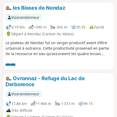
"Grand Bisse de Vex". En face la vallée
les Bisses de Nendaz
du Rhône est souvent présente, vous
distinguerez nettement les vallées de
Visorandonneur
Derborance et de Sanetsch, Le Mont
Gond, Le Wildhorn et son glacier.
9,19 km
+340 m
-342 m
3h 35
Facile
Départ à Nendaz (Canton du Valais)
Le plateau de Nendaz fut un verger productif avant d'être
urbanisé à outrance. Cette productivité provenait en partie
de la ressource en eau qu'assuraient les quatre bisses
dérivés de la rivière Printse. Le parcours proposé suit le
cours de deux de ces rigoles façonnées de la main de
l'homme et relie également deux chapelles de village. Un
parcours facile, ombragé et rafraîchissant pour une journée
Ovronnaz - Refuge du Lac de
chaude.
Derborence
Visorandonneur
17,86 km
+1 464 m
-1 373 m
9h 15
Très difficile
Départ à Leytron (Canton du Valais)