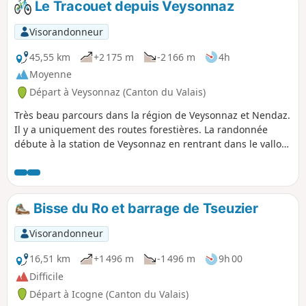
Le Tracouet depuis Veysonnaz
Visorandonneur
45,55 km
+2 175 m
-2 166 m
4h
Moyenne
Départ à Veysonnaz (Canton du Valais)
Très beau parcours dans la région de Veysonnaz et Nendaz.
Il y a uniquement des routes forestières. La randonnée
débute à la station de Veysonnaz en rentrant dans le vallon
de l'Ojentze et en passant par la Giettaz. L'étape suivante
est Planchouet avec ses deux très bons restaurants.
Ensuite, la randonnée passe par la Planie et la route de
Tracouet, qui serpente et forêt, jusqu'en haut de la
Bisse du Ro et barrage de Tseuzier
télécabine de Trancouet (station de Nendaz). Le retour se
fait par Prarion et ses mélèze plusieurs fois centenaire (600
Visorandonneur
ans). La randonnée passe aussi par Haute-Nendaz,
Pracondu, Sofleu, Sarclenze, le pont de la Scie, La Giettaz et
16,51 km
+1 496 m
-1 496 m
9h 00
Veysonnaz.
Difficile
Départ à Icogne (Canton du Valais)