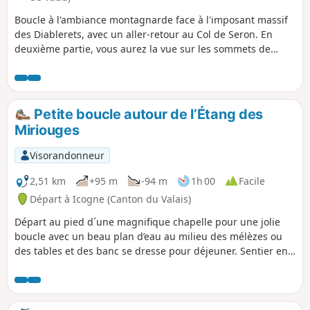
Boucle à l'ambiance montagnarde face à l'imposant massif
des Diablerets, avec un aller-retour au Col de Seron. En
deuxième partie, vous aurez la vue sur les sommets de
l'Oberland au loin. Sans oublier le petit Lac Rétaud dans
son écrin, à admirer en fin de journée.
Petite boucle autour de l’Étang des
Miriouges
Visorandonneur
2,51 km
+95 m
-94 m
1h 00
Facile
Départ à Icogne (Canton du Valais)
Départ au pied d´une magnifique chapelle pour une jolie
boucle avec un beau plan d’eau au milieu des mélèzes ou
des tables et des banc se dresse pour déjeuner. Sentier en
suivant un petit cour d’eau jusqu’à l’étang