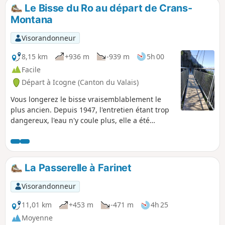
traditionnel. Vous suivrez le grand Bisse de Vex jusqu'aux
Le Bisse du Ro au départ de Crans-
Mayens de Sion. Vous traverserez 2 villages typiques du val
Montana
d'Hérens: Hérémence et Euseigne.
Visorandonneur
8,15 km
+936 m
-939 m
5h 00
Facile
Départ à Icogne (Canton du Valais)
Vous longerez le bisse vraisemblablement le
plus ancien. Depuis 1947, l'entretien étant trop
dangereux, l'eau n'y coule plus, elle a été
détournée. Les panneaux le long du sentier
sont très intéressants à lire. Le sentier peut être
impressionnant car on suit souvent une
plateforme en pleine paroi, comme l'indique
La Passerelle à Farinet
une des photos. A signaler une passerelle
himalayenne, large mais néanmoins
Visorandonneur
impressionnante, longue de 124m, construite
en 2020. Circuit très bien sécurisé. Prolongation
11,01 km
+453 m
-471 m
4h 25
jusqu'au barrage de Tseuzier et retour en bus
Moyenne