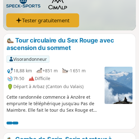
Tester gratuitement
Tour circulaire du Sex Rouge avec
ascension du sommet
Visorandonneur
18,88 km
+851 m
-1 651 m
7h 50
Difficile
Départ à Arbaz (Canton du Valais)
Cette randonnée commence à Anzère et
emprunte le téléphérique jusqu'au Pas de
Maimbre. Elle fait le tour du Sex Rouge et
comprend une montée courte mais raide
jusqu'au sommet, d'où tu pourras profiter
d'une vue imprenable sur les Alpes
pennines. La descente passe par la cabane