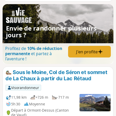
Envie de randonner plusieurs
jours ?
Profitez de
10% de réduction
J'en profite
permanente
et partez à
l’aventure !
Sous le Moine, Col de Séron et sommet
de La Chaux à partir du Lac Rétaud
Visorandonneur
11,98 km
+726 m
-717 m
5h 30
Moyenne
Départ à Ormont-Dessus (Canton
de Vaud)