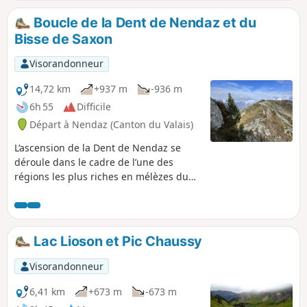
vallon, puis commencera l'agréable et paisible parcours le
long du Bisse de Vercorin. À Vercorin vous pourrez vous
Boucle de la Dent de Nendaz et du
émerveiller devant les nombreux mazots sur pilotis.
Bisse de Saxon
Visorandonneur
14,72 km
+937 m
-936 m
6h 55
Difficile
Départ à Nendaz (Canton du Valais)
L’ascension de la Dent de Nendaz se
déroule dans le cadre de l’une des
régions les plus riches en mélèzes du
canton du Valais. À ne pas manquer
pendant la période des couleurs
automnales. La découverte du Bisse de
Saxon, le plus long bisse du Valais,
Lac Lioson et Pic Chaussy
complète cette randonnée.
Visorandonneur
6,41 km
+673 m
-673 m