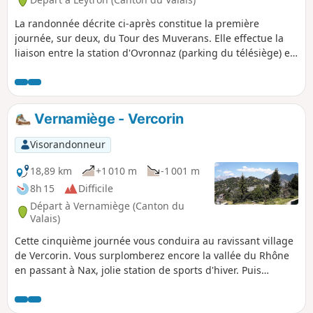
La randonnée décrite ci-après constitue la première
journée, sur deux, du Tour des Muverans. Elle effectue la
liaison entre la station d'Ovronnaz (parking du télésiège) et
le refuge du Lac de Derborence, franchissant le Col de la
Forcle (2543 m), point culminant.
Vernamiège - Vercorin
Visorandonneur
18,89 km
+1 010 m
-1 001 m
8h 15
Difficile
Départ à Vernamiège (Canton du
Valais)
Cette cinquième journée vous conduira au ravissant village
de Vercorin. Vous surplomberez encore la vallée du Rhône
en passant à Nax, jolie station de sports d'hiver. Puis
progressivement vous entrerez dans le profond vallon de
Réchy. Vous admirerez le torrent La Rèche au fond du