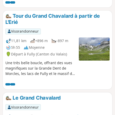
qu'on atteint après avoir franchi le Col de Cou, point
culminant de ce circuit. Trois vallées et trois panoramas très
différents qu'on parcourt sur un sentier parfois vertigineux.
Tour du Grand Chavalard à partir de
L'Erié
Visorandonneur
11,81 km
+896 m
-897 m
5h 55
Moyenne
Départ à Fully (Canton du Valais)
Une très belle boucle, offrant des vues
magnifiques sur la Grande Dent de
Morcles, les lacs de Fully et le massif du
Mont-Blanc, avant de terminer en
balcon sur la vallée du Rhône et les
sommets du Valais.
Le Grand Chavalard
Visorandonneur