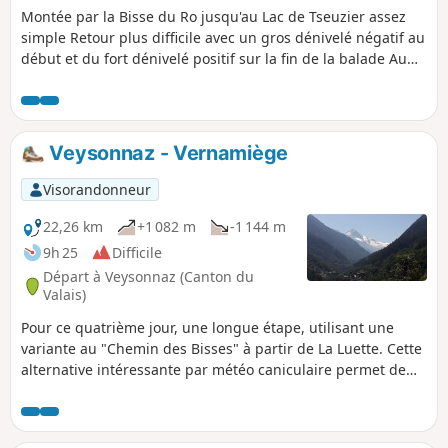
Montée par la Bisse du Ro jusqu'au Lac de Tseuzier assez
simple Retour plus difficile avec un gros dénivelé négatif au
début et du fort dénivelé positif sur la fin de la balade Au
milieu se trouve un terrain avec des vaches donc il faut bien
penser à refermer les barrières
Veysonnaz - Vernamiège
Visorandonneur
22,26 km
+1 082 m
-1 144 m
9h 25
Difficile
Départ à Veysonnaz (Canton du
Valais)
Pour ce quatrième jour, une longue étape, utilisant une
variante au "Chemin des Bisses" à partir de La Luette. Cette
alternative intéressante par météo caniculaire permet de
rejoindre Vernamiège par un nouveau sentier créé en 2015
"La Luette-Ossona-Les Prixes" par la passerelle de la Grande
Combe. Le dénivelé est moins important que par le chemin