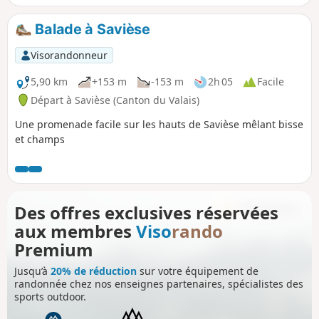
Dents du Midi, Mont-Blanc etc.) est splendide.
Balade à Savièse
Visorandonneur
5,90 km
+153 m
-153 m
2h 05
Facile
Départ à Savièse (Canton du Valais)
Une promenade facile sur les hauts de Savièse mêlant bisse
et champs
Des offres exclusives réservées
aux membres
Viso
rando
Premium
Jusqu’à
20% de réduction
sur votre équipement de
randonnée chez nos enseignes partenaires, spécialistes des
sports outdoor.