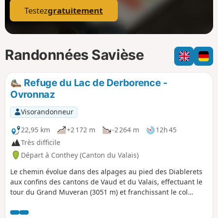
Testez
gratuitement
Randonnées Savièse
Refuge du Lac de Derborence -
Ovronnaz
Visorandonneur
22,95 km
+2 172 m
-2 264 m
12h 45
Très difficile
Départ à Conthey (Canton du Valais)
Le chemin évolue dans des alpages au pied des Diablerets
aux confins des cantons de Vaud et du Valais, effectuant le
tour du Grand Muveran (3051 m) et franchissant le col
reliant ce dernier au petit Muveran (2811 m). Le panorama
qu'il offre sur les grands sommets alpins (Grand Combin,