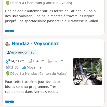
possible, sinon retour par le même tracé.
Départ à Chamoson (Canton du Valais)
Attention : compte tenu de la configuration du
terrain, le dénivelé affiché est très surestimé.
Une balade d'automne sur les terres de Farinet, le Robin
Compter de l'ordre de 150 m.
des Bois valaisan, une belle montée à travers les vignes
jusqu'à une spectaculaire passerelle qui traverse le vallon
de la Salentze à plus de 130 m de hauteur. Pas de difficulté
particulière mais la passerelle est fortement déconseillée
aux personnes sujettes au vertige. Les bains thermaux de
Saillon, à 500 m de l'arrivée, peuvent vous offrir une bonne
Nendaz - Veysonnaz
décontraction à la fin de la journée.
Visorandonneur
14,23 km
+543 m
-570 m
5h 35
Moyenne
Départ à Nendaz (Canton du Valais)
Pour cette troisième journée, deux
bisses sont au programme. Très
rapidement dans Nendaz, vous
rejoindrez le "Bisse Vieux" à contre
courant, puis après Planchouet, vous
musarderez le long du magnifique