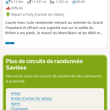
9,12 km
+1 231 m
-1 231 m
6h 05
Difficile
Départ à Fully (Canton du Valais)
Courte mais rude randonnée menant au sommet du Grand
Chavalard et offrant une superbe vue sur la vallée du
Rhône à ses pieds, le massif du Mont-Blanc et les 4000 m
du Valais.
Plus de circuits de randonnée
Savièse
Découvrez aussi les circuits de randonnée des communes
à proximité
Arbaz
Ardon (Canton du Valais)
Ayent
Chamoson