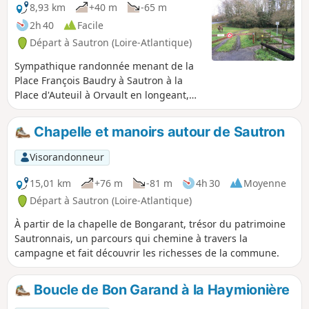
8,93 km
+40 m
-65 m
2h 40
Facile
Départ à Sautron (Loire-Atlantique)
Sympathique randonnée menant de la
Place François Baudry à Sautron à la
Place d'Auteuil à Orvault en longeant,
sur la majeure partie du trajet, la vallée
du Cens.
Chapelle et manoirs autour de Sautron
Visorandonneur
15,01 km
+76 m
-81 m
4h 30
Moyenne
Départ à Sautron (Loire-Atlantique)
À partir de la chapelle de Bongarant, trésor du patrimoine
Sautronnais, un parcours qui chemine à travers la
campagne et fait découvrir les richesses de la commune.
Boucle de Bon Garand à la Haymionière