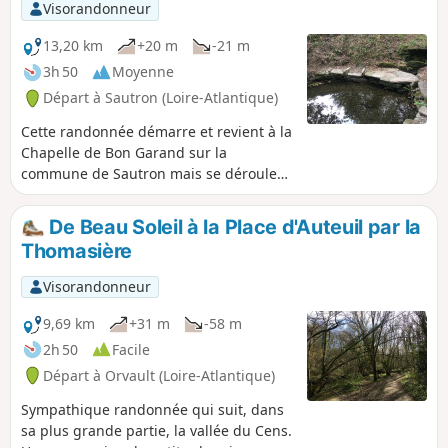
Visorandonneur
13,20 km
+20 m
-21 m
3h 50
Moyenne
Départ à Sautron (Loire-Atlantique)
Cette randonnée démarre et revient à la
Chapelle de Bon Garand sur la
commune de Sautron mais se déroule
principalement sur la commune de
Vigneux. Elle alterne sentiers
De Beau Soleil à la Place d'Auteuil par la
d'exploitation dans la campagne,
Thomasière
passages boisés et traverse quelques
hameaux typiques, avec de très belles
Visorandonneur
constructions.
9,69 km
+31 m
-58 m
2h 50
Facile
Départ à Orvault (Loire-Atlantique)
Sympathique randonnée qui suit, dans
sa plus grande partie, la vallée du Cens.