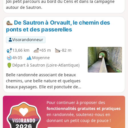
Joli petit parcours au bord du Cens et dans la campagne
autour de Sautron.
De Sautron à Orvault, le chemin des
ponts et des passerelles
Visorandonneur
13,66 km
+65 m
-82 m
4h 05
Moyenne
Départ à Sautron (Loire-Atlantique)
Belle randonnée associant de beaux
chemins, une belle nature et quelques
beaux paysages. Elle est ponctuée de
passages sur des ponts ou des
passerelles qui permettent de franchir
Pour continuer à proposer des
de petits cours d’eau.
fonctionnalités gratuites et pratiques
en randonnée, soutenez-nous en
donnant un petit coup de pouce !