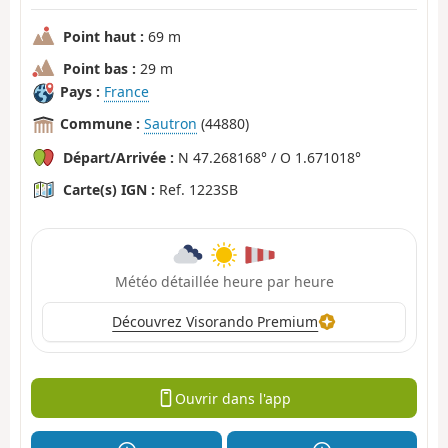
Point haut :
69 m
Point bas :
29 m
Pays :
France
Commune :
Sautron
(44880)
Départ/Arrivée :
N 47.268168° / O 1.671018°
Carte(s) IGN :
Ref. 1223SB
Météo détaillée heure par heure
Découvrez Visorando Premium
Ouvrir dans l'app