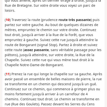
qui vous amène, après un dernier virage à droite, jusqu'à la
Rue de Bretagne. Sur votre droite vous voyez un parc de
loisirs.
(
10
) Traversez la route (prudence
route très passante
) puis
partez sur votre gauche. Au bout de quelques dizaines de
mètres, empruntez le chemin sur votre droite. Continuez
tout droit, jusqu'à arriver à la Rue de la Forêt, que vous
empruntez à gauche. Suivez cette rue jusqu'à atteindre la
route de Bongarant (signal Stop). Partez à droite et suivez
cette route (
assez passante
, sans véritable passage pour les
piétons), jusqu'à atteindre, sur votre droite, la Rue de la
Chapelle. Suivez cette rue qui vous mène tout droit à la
Chapelle Notre-Dame-de-Bongarant.
(
11
) Prenez la rue qui longe la chapelle sur sa gauche. Après
avoir passé un ensemble de belles maisons de pierre, la rue
se transforme en un chemin qui descend jusqu'à un gué.
Continuez sur ce chemin, qui commence à grimper plus ou
moins fortement jusqu'à arriver à un carrefour de 4
chemins. Continuez tout droit. Le chemin se transforme en
rue (Rue des Goulets). Passez devant les Serres du Cens