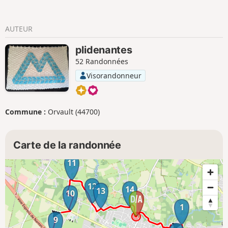
AUTEUR
plidenantes
52 Randonnées
Visorandonneur
Commune :
Orvault (44700)
Carte de la randonnée
11
12
14
13
10
1
9