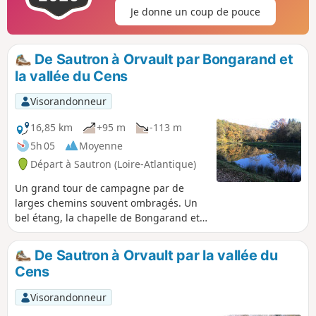
Je donne un coup de pouce
De Sautron à Orvault par Bongarand et
la vallée du Cens
Visorandonneur
16,85 km
+95 m
-113 m
5h 05
Moyenne
Départ à Sautron (Loire-Atlantique)
Un grand tour de campagne par de
larges chemins souvent ombragés. Un
bel étang, la chapelle de Bongarand et
le final le long de la vallée du Cens
agrémentent ce parcours.
De Sautron à Orvault par la vallée du
Cens
Visorandonneur