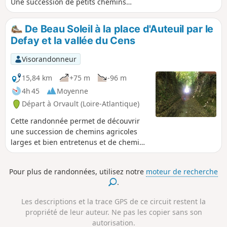
Une succession de petits chemins
sinueux et de large chemins
gravillonnés vous permettra de
De Beau Soleil à la place d'Auteuil par le
traverser des espaces sauvages ou, au
Defay et la vallée du Cens
contraire, bien disciplinés.
Visorandonneur
15,84 km
+75 m
-96 m
4h 45
Moyenne
Départ à Orvault (Loire-Atlantique)
Cette randonnée permet de découvrir
une succession de chemins agricoles
larges et bien entretenus et de chemins
plus petits, plus sauvages. Quelques
raccords sur route permettent de
Pour plus de randonnées, utilisez notre
moteur de recherche
passer sans difficulté d'une séquence à
.
l'autre.
Les descriptions et la trace GPS de ce circuit restent la
propriété de leur auteur. Ne pas les copier sans son
autorisation.