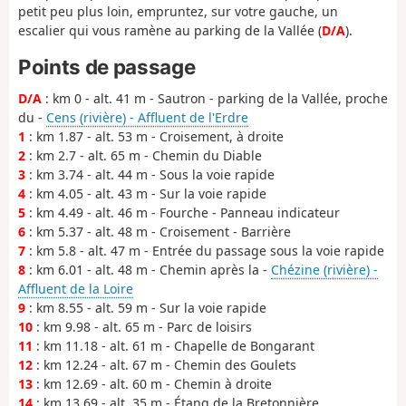
petit peu plus loin, empruntez, sur votre gauche, un
escalier qui vous ramène au parking de la Vallée (
D/A
).
Points de passage
D/A
: km 0 - alt. 41 m - Sautron - parking de la Vallée, proche
du -
Cens (rivière) - Affluent de l'Erdre
1
: km 1.87 - alt. 53 m - Croisement, à droite
2
: km 2.7 - alt. 65 m - Chemin du Diable
3
: km 3.74 - alt. 44 m - Sous la voie rapide
4
: km 4.05 - alt. 43 m - Sur la voie rapide
5
: km 4.49 - alt. 46 m - Fourche - Panneau indicateur
6
: km 5.37 - alt. 48 m - Croisement - Barrière
7
: km 5.8 - alt. 47 m - Entrée du passage sous la voie rapide
8
: km 6.01 - alt. 48 m - Chemin après la -
Chézine (rivière) -
Affluent de la Loire
9
: km 8.55 - alt. 59 m - Sur la voie rapide
10
: km 9.98 - alt. 65 m - Parc de loisirs
11
: km 11.18 - alt. 61 m - Chapelle de Bongarant
12
: km 12.24 - alt. 67 m - Chemin des Goulets
13
: km 12.69 - alt. 60 m - Chemin à droite
14
: km 13.69 - alt. 35 m - Étang de la Bretonnière