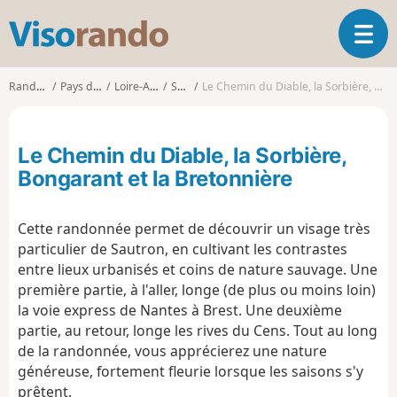
V
O
i
u
s
v
o
Randonnées
Pays de la Loire
Loire-Atlantique
Sautron
Le Chemin du Diable, la Sorbière, Bongarant et la Bretonnière
r
r
i
a
r
n
Le Chemin du Diable, la Sorbière,
l
d
a
Bongarant et la Bretonnière
o
n
a
Cette randonnée permet de découvrir un visage très
v
i
particulier de Sautron, en cultivant les contrastes
g
entre lieux urbanisés et coins de nature sauvage. Une
a
première partie, à l'aller, longe (de plus ou moins loin)
t
la voie express de Nantes à Brest. Une deuxième
i
partie, au retour, longe les rives du Cens. Tout au long
o
de la randonnée, vous apprécierez une nature
n
généreuse, fortement fleurie lorsque les saisons s'y
prêtent.