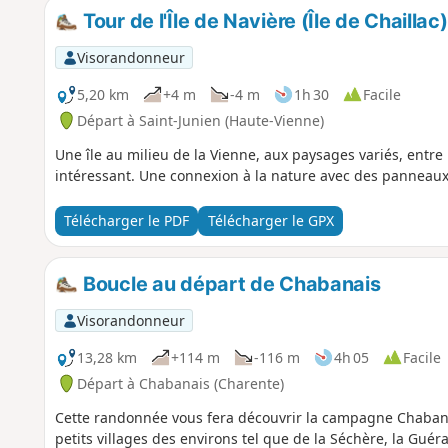
Tour de l'Île de Navière (Île de Chaillac)
Visorandonneur
5,20 km
+4 m
-4 m
1h 30
Facile
Départ à Saint-Junien (Haute-Vienne)
Une île au milieu de la Vienne, aux paysages variés, entre 
intéressant. Une connexion à la nature avec des panneaux 
Télécharger le PDF
Télécharger le GPX
Boucle au départ de Chabanais
Visorandonneur
13,28 km
+114 m
-116 m
4h 05
Facile
Départ à Chabanais (Charente)
Cette randonnée vous fera découvrir la campagne Chabano
petits villages des environs tel que de la Séchère, la Guér