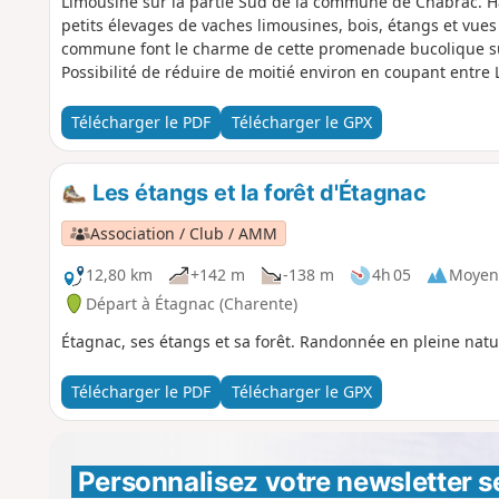
Limousine sur la partie Sud de la commune de Chabrac. H
petits élevages de vaches limousines, bois, étangs et vue
commune font le charme de cette promenade bucolique su
Possibilité de réduire de moitié environ en coupant entre 
que la boucle Est ou Ouest.
Télécharger le PDF
Télécharger le GPX
Les étangs et la forêt d'Étagnac
Association / Club / AMM
12,80 km
+142 m
-138 m
4h 05
Moyen
Départ à Étagnac (Charente)
Étagnac, ses étangs et sa forêt. Randonnée en pleine natur
Télécharger le PDF
Télécharger le GPX
Personnalisez votre newsletter 
s