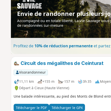
Envie de randonner plusieurs jo
Accompagné ou en totale liberté, La Vie Sauvage vous
de randonnées sur-mesure
Profitez de
10% de réduction permanente
et partez 
Circuit des mégalithes de Ceinturat
Visorandonneur
11,11 km
+155 m
-157 m
3h 35
Moyen
Départ à Cieux (Haute-Vienne)
Une balade intéressante, au pied des Monts de Blond entre
Télécharger le PDF
Télécharger le GPX