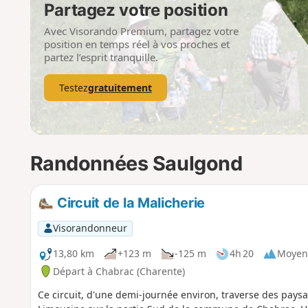
Partagez votre position
Avec Visorando Premium, partagez votre
position en temps réel à vos proches et
partez l’esprit tranquille.
Testez
gratuitement
Randonnées Saulgond
Circuit de la Malicherie
Visorandonneur
13,80 km
+123 m
-125 m
4h 20
Moyen
Départ à Chabrac (Charente)
Ce circuit, d'une demi-journée environ, traverse des pays