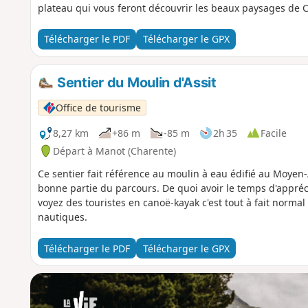
plateau qui vous feront découvrir les beaux paysages de 
Télécharger le PDF
Télécharger le GPX
Sentier du Moulin d'Assit
Office de tourisme
8,27 km
+86 m
-85 m
2h 35
Facile
Départ à Manot (Charente)
Ce sentier fait référence au moulin à eau édifié au Moyen-
bonne partie du parcours. De quoi avoir le temps d'appréci
voyez des touristes en canoë-kayak c'est tout à fait normal !
nautiques.
Télécharger le PDF
Télécharger le GPX