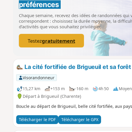
préférences
Chaque semaine, recevez des idées de randonnées qui 
correspondent : choisissez la durée moyenne, la difficult
d’activités que vous souhaitez privilégier.
Testez
gratuitement
La cité fortifiée de Brigueuil et sa forêt
Visorandonneur
15,27 km
+153 m
-160 m
4h 50
Moyen
Départ à Brigueuil (Charente)
Boucle au départ de Brigueuil, belle cité fortifiée, aux pa
Télécharger le PDF
Télécharger le GPX