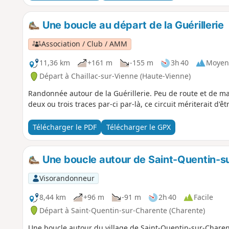
Une boucle au départ de la Guérillerie
Association / Club / AMM
11,36 km
+161 m
-155 m
3h 40
Moyen
Départ à Chaillac-sur-Vienne (Haute-Vienne)
Randonnée autour de la Guérillerie. Peu de route et de magn
deux ou trois traces par-ci par-là, ce circuit mériterait d'ê
Télécharger le PDF
Télécharger le GPX
Une boucle autour de Saint-Quentin-su
Visorandonneur
8,44 km
+96 m
-91 m
2h 40
Facile
Départ à Saint-Quentin-sur-Charente (Charente)
Une boucle autour du village de Saint-Quentin-sur-Chare