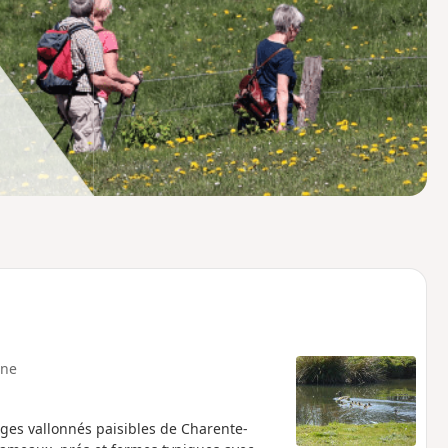
o
a
i
m
p
ne
ages vallonnés paisibles de Charente-