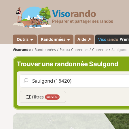
V
i
s
o
r
a
Outils
Randonnées
Aide ↗
Viso
rando
Pre
n
Visorando
Randonnées
Poitou-Charentes
Charente
Saulgond
d
o
Trouver une randonnée Saulgond
Filtres
NOUVEAU