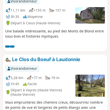
Visorandonneur
l'autre sens. À noter que la vue n'est pas
dégagée entre Valette et le point de
11,11 km
+155 m
-157 m
départ/arrivée
3h 35
Moyenne
Départ à Cieux (Haute-Vienne)
Une balade intéressante, au pied des Monts de Blond entre
sous-bois et histoires mystiques.
Le Clos du Boeuf à Laudonnie
Visorandonneur
5,28 km
+77 m
-79 m
1h 45
Facile
Départ à Vayres (Haute-Vienne)
(Haute-Vienne)
Vous emprunterez des chemins creux, découvrirez nombre
de points de vue et longerez de petits étangs avec une