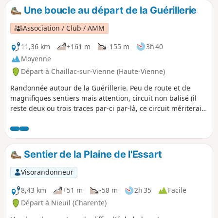
Une boucle au départ de la Guérillerie
Association / Club / AMM
11,36 km
+161 m
-155 m
3h 40
Moyenne
Départ à Chaillac-sur-Vienne (Haute-Vienne)
Randonnée autour de la Guérillerie. Peu de route et de
magnifiques sentiers mais attention, circuit non balisé (il
reste deux ou trois traces par-ci par-là, ce circuit mériterait
d'être balisé à nouveau).
Sentier de la Plaine de l'Essart
Visorandonneur
8,43 km
+51 m
-58 m
2h 35
Facile
Départ à Nieuil (Charente)