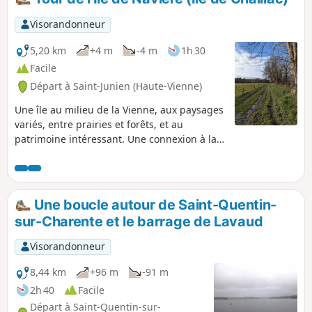
Visorandonneur
5,20 km
+4 m
-4 m
1h 30
Facile
Départ à Saint-Junien (Haute-Vienne)
Une île au milieu de la Vienne, aux paysages
variés, entre prairies et forêts, et au
patrimoine intéressant. Une connexion à la
nature avec des panneaux explicatifs le long
du chemin.
Une boucle autour de Saint-Quentin-
sur-Charente et le barrage de Lavaud
Visorandonneur
8,44 km
+96 m
-91 m
2h 40
Facile
Départ à Saint-Quentin-sur-