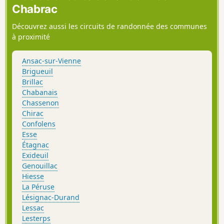
Chabrac
Découvrez aussi les circuits de randonnée des communes
à proximité
Ansac-sur-Vienne
Brigueuil
Brillac
Chabanais
Chassenon
Chirac
Confolens
Esse
Étagnac
Exideuil
Genouillac
Hiesse
La Péruse
Lésignac-Durand
Lessac
Lesterps