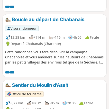
Boucle au départ de Chabanais
Visorandonneur
13,28 km
+114 m
-116 m
4h 05
Facile
Départ à Chabanais (Charente)
Cette randonnée vous fera découvrir la campagne
Chabanoise et vous amènera sur les hauteurs de Chabanais
par les petits villages des environs tel que de la Séchère, la
Guéranchie a travers les chemins variés alternant sous bois
et plateau qui vous feront découvrir les beaux paysages de
Charente Limousine.
Sentier du Moulin d'Assit
Office de tourisme
8,27 km
+86 m
-85 m
2h 35
Facile