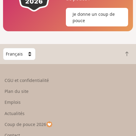
Je donne un coup de
pouce
C
R
h
e
o
t
i
o
s
CGU et confidentialité
u
i
r
s
Plan du site
e
s
n
e
Emplois
h
z
Actualités
a
u
u
n
Coup de pouce 2026
t
p
a
Contact