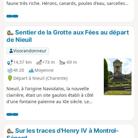
faune très riche. Hérons, canards, poules d'eau, sarcelles
ont élu domicile dans ce coin calme. En remontant vers
Laudonnie, après le dernier étang, sur votre gauche, vous
passerez le "Clos du Boeuf", petite prairie où le paysan
conduisait son animal ou dans le meilleur cas sa paire de
Sentier de la Grotte aux Fées au départ
bœufs pour un repos bien mérité après de longues heures
de Nieuil
de marche.
Visorandonneur
14,57 km
+73 m
-69 m
4h 20
Moyenne
Départ à Nieuil (Charente)
Nieuil, à l'origine Naviolalos, la nouvelle
clairière, était un site gaulois établi à côté
d'une fontaine païenne au XIe siècle. Le
domaine de l'église appartenait aux
vicomtes de Rochechouart. La châtellenie de
Nieuil passe successivement à plusieurs
familles nobles, bâtisseurs du premier
Sur les traces d'Henry IV à Montrol-
château et demeurera une enclave du Poitou
Sénard