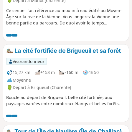
Départ à Manot (Charente)
Ce sentier fait référence au moulin à eau édifié au Moyen-
Âge sur la rive de la Vienne. Vous longerez la Vienne une
bonne partie du parcours. De quoi avoir le temps
d'apprécier pleinement découverte de cette rivière ! Si
parfois vous voyez des touristes en canoë-kayak c'est tout à
fait normal ! En effet, la Vienne est mise à profit pour des
activités nautiques.
La cité fortifiée de Brigueuil et sa forêt
Visorandonneur
15,27 km
+153 m
-160 m
4h 50
Moyenne
Départ à Brigueuil (Charente)
Boucle au départ de Brigueuil, belle cité fortifiée, aux
paysages variées entre nombreux étangs et belles forêts.
Tour de l'Île de Navière (Île de Chaillac)