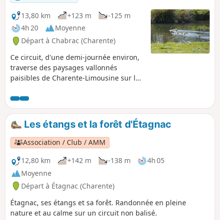
13,80 km
+123 m
-125 m
4h 20
Moyenne
Départ à Chabrac (Charente)
Ce circuit, d'une demi-journée environ,
traverse des paysages vallonnés
paisibles de Charente-Limousine sur la
partie Sud de la commune de Chabrac.
Hameaux, prés et fermes typiques avec
petits élevages de vaches limousines,
bois, étangs et vues dégagées sur les
Les étangs et la forêt d'Étagnac
hauteurs de la commune font le charme
de cette promenade bucolique sur des
Association / Club / AMM
routes et sentiers peu empruntés.
Possibilité de réduire de moitié environ
12,80 km
+142 m
-138 m
4h 05
en coupant entre La Malicherie et La
Moyenne
Gouie et en ne faisant que la boucle Est
Départ à Étagnac (Charente)
ou Ouest.
Étagnac, ses étangs et sa forêt. Randonnée en pleine
nature et au calme sur un circuit non balisé.