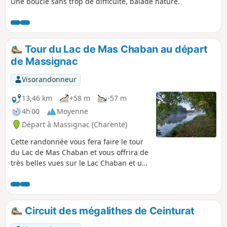
Une boucle sans trop de difficulté, balade nature.
Tour du Lac de Mas Chaban au départ
de Massignac
Visorandonneur
13,46 km
+58 m
-57 m
4h 00
Moyenne
Départ à Massignac (Charente)
Cette randonnée vous fera faire le tour
du Lac de Mas Chaban et vous offrira de
très belles vues sur le Lac Chaban et un
passage par le petit village de Lésignac-
Durand, église à voir. La difficulté est
surtout due à la longueur du tour. Par
temps très pluvieux, le chemin peut être
Circuit des mégalithes de Ceinturat
très boueux voire impraticable. Le
circuit peut également se faire dans