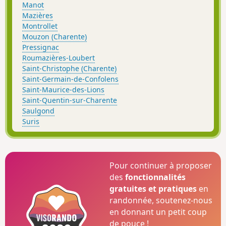
Manot
Mazières
Montrollet
Mouzon (Charente)
Pressignac
Roumazières-Loubert
Saint-Christophe (Charente)
Saint-Germain-de-Confolens
Saint-Maurice-des-Lions
Saint-Quentin-sur-Charente
Saulgond
Suris
Pour continuer à proposer
des
fonctionnalités
gratuites et pratiques
en
randonnée, soutenez-nous
en donnant un petit coup
de pouce !