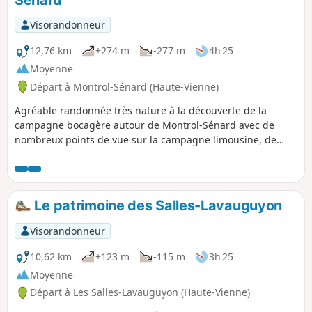
jusqu'à la révolution.
Visorandonneur
12,76 km
+274 m
-277 m
4h 25
Moyenne
Départ à Montrol-Sénard (Haute-Vienne)
Agréable randonnée très nature à la découverte de la
campagne bocagère autour de Montrol-Sénard avec de
nombreux points de vue sur la campagne limousine, de
multiples patrimoines bâtis ruraux, des puits, des croix de
chemin, des murets en pierres sèches et lavoir.
Le patrimoine des Salles-Lavauguyon
Visorandonneur
10,62 km
+123 m
-115 m
3h 25
Moyenne
Départ à Les Salles-Lavauguyon (Haute-Vienne)