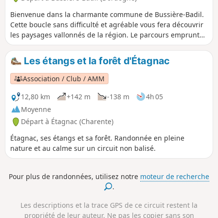
Bienvenue dans la charmante commune de Bussière-Badil.
Cette boucle sans difficulté et agréable vous fera découvrir
les paysages vallonnés de la région. Le parcours emprunte
principalement des chemins de terre ombragés et quelques
passages sur de petites routes goudronnées. Vous pourrez
Les étangs et la forêt d'Étagnac
profiter de magnifiques vues sur les collines environnantes
et traverser des zones boisées préservées. Préparez-vous à
Association / Club / AMM
passer une journée agréable en pleine nature !
12,80 km
+142 m
-138 m
4h 05
Moyenne
Départ à Étagnac (Charente)
Étagnac, ses étangs et sa forêt. Randonnée en pleine
nature et au calme sur un circuit non balisé.
Pour plus de randonnées, utilisez notre
moteur de recherche
.
Les descriptions et la trace GPS de ce circuit restent la
propriété de leur auteur. Ne pas les copier sans son