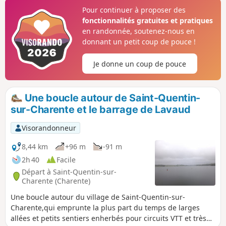
Pour continuer à proposer des
fonctionnalités gratuites et pratiques
en randonnée, soutenez-nous en
donnant un petit coup de pouce !
Je donne un coup de pouce
Une boucle autour de Saint-Quentin-
sur-Charente et le barrage de Lavaud
Visorandonneur
8,44 km
+96 m
-91 m
2h 40
Facile
Départ à Saint-Quentin-sur-
Charente (Charente)
Une boucle autour du village de Saint-Quentin-sur-
Charente,qui emprunte la plus part du temps de larges
allées et petits sentiers enherbés pour circuits VTT et très