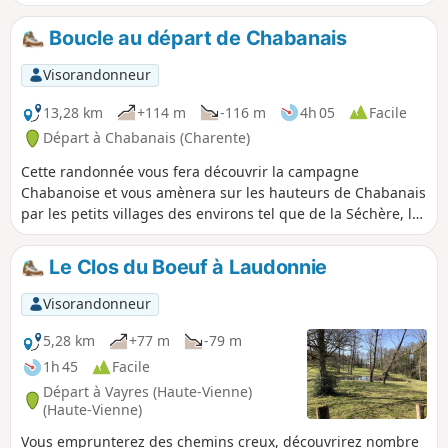
peu de routes goudronnées.
Boucle au départ de Chabanais
Visorandonneur
13,28 km
+114 m
-116 m
4h 05
Facile
Départ à Chabanais (Charente)
Cette randonnée vous fera découvrir la campagne
Chabanoise et vous amènera sur les hauteurs de Chabanais
par les petits villages des environs tel que de la Séchère, la
Guéranchie a travers les chemins variés alternant sous bois
et plateau qui vous feront découvrir les beaux paysages de
Le Clos du Boeuf à Laudonnie
Charente Limousine.
Visorandonneur
5,28 km
+77 m
-79 m
1h 45
Facile
Départ à Vayres (Haute-Vienne)
(Haute-Vienne)
Vous emprunterez des chemins creux, découvrirez nombre