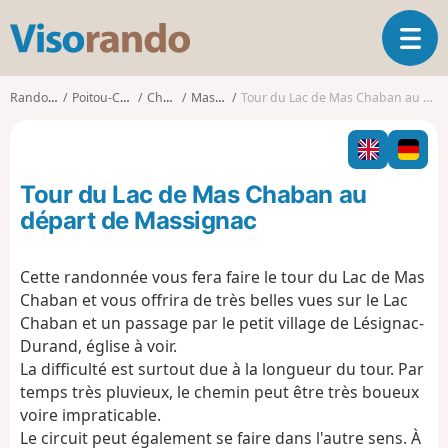
V
O
i
u
s
v
o
Randonnées
Poitou-Charentes
Charente
Massignac
Tour du Lac de Mas Chaban au départ de Massignac
r
r
i
a
r
n
l
d
Tour du Lac de Mas Chaban au
a
o
n
départ de Massignac
a
v
Cette randonnée vous fera faire le tour du Lac de Mas
i
Chaban et vous offrira de très belles vues sur le Lac
g
a
Chaban et un passage par le petit village de Lésignac-
t
Durand, église à voir.
i
La difficulté est surtout due à la longueur du tour. Par
o
temps très pluvieux, le chemin peut être très boueux
n
voire impraticable.
Le circuit peut également se faire dans l'autre sens. À