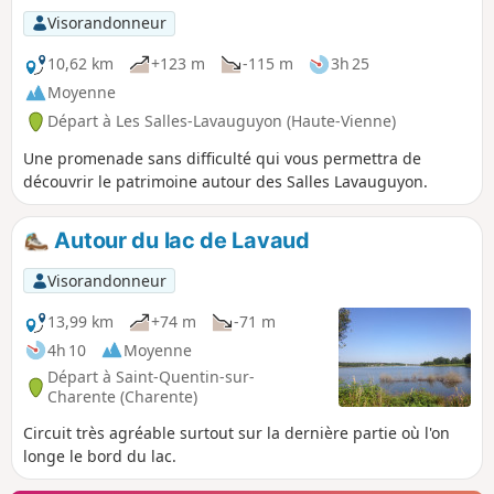
Visorandonneur
10,62 km
+123 m
-115 m
3h 25
Moyenne
Départ à Les Salles-Lavauguyon (Haute-Vienne)
Une promenade sans difficulté qui vous permettra de
découvrir le patrimoine autour des Salles Lavauguyon.
Autour du lac de Lavaud
Visorandonneur
13,99 km
+74 m
-71 m
4h 10
Moyenne
Départ à Saint-Quentin-sur-
Charente (Charente)
Circuit très agréable surtout sur la dernière partie où l'on
longe le bord du lac.