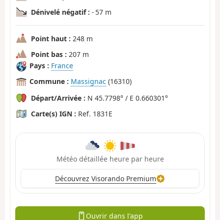
Dénivelé négatif :
- 57 m
Point haut :
248 m
Point bas :
207 m
Pays :
France
Commune :
Massignac
(16310)
Départ/Arrivée :
N 45.7798° / E 0.660301°
Carte(s) IGN :
Ref. 1831E
Météo détaillée heure par heure
Découvrez Visorando Premium
Ouvrir dans l'app