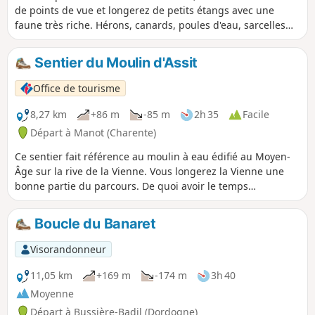
de points de vue et longerez de petits étangs avec une
faune très riche. Hérons, canards, poules d'eau, sarcelles
ont élu domicile dans ce coin calme. En remontant vers
Laudonnie, après le dernier étang, sur votre gauche, vous
Sentier du Moulin d'Assit
passerez le "Clos du Boeuf", petite prairie où le paysan
conduisait son animal ou dans le meilleur cas sa paire de
Office de tourisme
bœufs pour un repos bien mérité après de longues heures
de marche.
8,27 km
+86 m
-85 m
2h 35
Facile
Départ à Manot (Charente)
Ce sentier fait référence au moulin à eau édifié au Moyen-
Âge sur la rive de la Vienne. Vous longerez la Vienne une
bonne partie du parcours. De quoi avoir le temps
d'apprécier pleinement découverte de cette rivière ! Si
parfois vous voyez des touristes en canoë-kayak c'est tout à
Boucle du Banaret
fait normal ! En effet, la Vienne est mise à profit pour des
activités nautiques.
Visorandonneur
11,05 km
+169 m
-174 m
3h 40
Moyenne
Départ à Bussière-Badil (Dordogne)