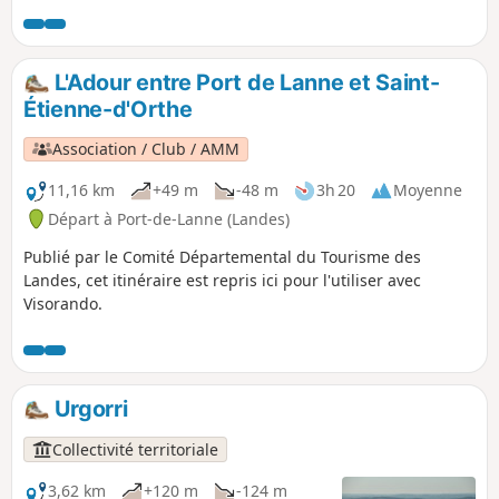
L'Adour entre Port de Lanne et Saint-
Étienne-d'Orthe
Association / Club / AMM
11,16 km
+49 m
-48 m
3h 20
Moyenne
Départ à Port-de-Lanne (Landes)
Publié par le Comité Départemental du Tourisme des
Landes, cet itinéraire est repris ici pour l'utiliser avec
Visorando.
Urgorri
Collectivité territoriale
3,62 km
+120 m
-124 m