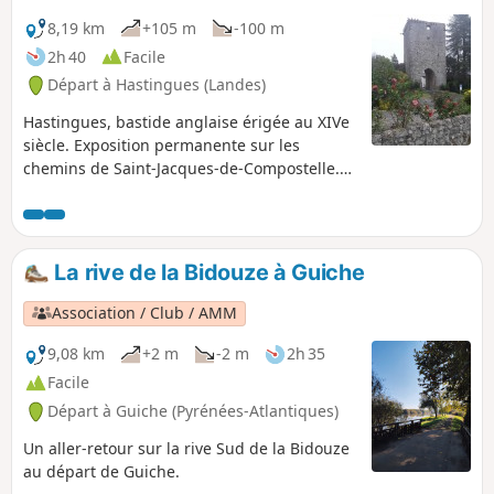
8,19 km
+105 m
-100 m
2h 40
Facile
Départ à Hastingues (Landes)
Hastingues, bastide anglaise érigée au XIVe
siècle. Exposition permanente sur les
chemins de Saint-Jacques-de-Compostelle.
Abbaye d'Arthous du XIIième siècle, musée
découverte du patrimoine du Pays d'Orthe.
Données : Département des Landes - Pays
d'Orthe et de Pouillon - Hastingues Circuit
La rive de la Bidouze à Guiche
du patrimoine 5.4.
Association / Club / AMM
9,08 km
+2 m
-2 m
2h 35
Facile
Départ à Guiche (Pyrénées-Atlantiques)
Un aller-retour sur la rive Sud de la Bidouze
au départ de Guiche.