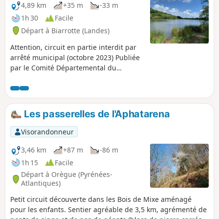
4,89 km
+35 m
-33 m
1h 30
Facile
Départ à Biarrotte (Landes)
Attention, circuit en partie interdit par
arrêté municipal (octobre 2023) Publiée
par le Comité Départemental du
Tourisme des Landes sous le nom "Entre
bois et lac à Biarrotte" ce circuit permet
de découvrir le Lac de Bédorède et la
maison de La Mayou.
Les passerelles de l'Aphatarena
Visorandonneur
3,46 km
+87 m
-86 m
1h 15
Facile
Départ à Orègue (Pyrénées-
Atlantiques)
Petit circuit découverte dans les Bois de Mixe aménagé
pour les enfants. Sentier agréable de 3,5 km, agrémenté de