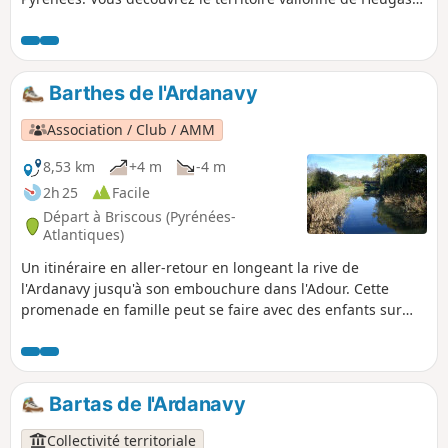
et des communes avoisinantes et pouvez distinguer au
moins sept châteaux d'eau. Aux heures d'ouverture, vous
pouvez acheter pain, viennoiseries et boissons chaudes au
parking du moulin.
Barthes de l'Ardanavy
Association / Club / AMM
8,53 km
+4 m
-4 m
2h 25
Facile
Départ à Briscous (Pyrénées-
Atlantiques)
Un itinéraire en aller-retour en longeant la rive de
l'Ardanavy jusqu'à son embouchure dans l'Adour. Cette
promenade en famille peut se faire avec des enfants sur
leurs vélos.
Bartas de l'Ardanavy
Collectivité territoriale