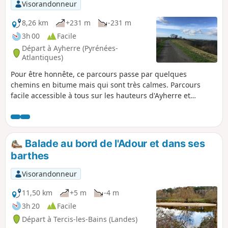
traverser la D6.
Visorandonneur
8,26 km
+231 m
-231 m
3h 00
Facile
Départ à Ayherre (Pyrénées-
Atlantiques)
Pour être honnête, ce parcours passe par quelques
chemins en bitume mais qui sont très calmes. Parcours
facile accessible à tous sur les hauteurs d'Ayherre et
Labastide Clairence.
Balade au bord de l'Adour et dans ses
barthes
Visorandonneur
11,50 km
+5 m
-4 m
3h 20
Facile
Départ à Tercis-les-Bains (Landes)