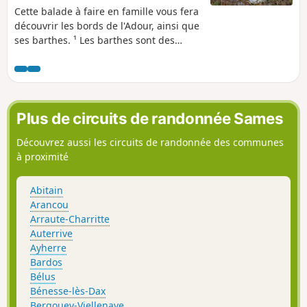
Cette balade à faire en famille vous fera
découvrir les bords de l'Adour, ainsi que
ses barthes. ¹ Les barthes sont des
vastes prairies inondables fréquentées
par des troupeaux de chevaux en semi
liberté. La faune y est très riche:
cigognes, aigrettes, hérons cendrés,..
Cette balade emprunte l'ancien chemin
Plus de circuits de randonnée Sames
de halage des bords d'Adour et peut
également être faite en VTT. Il a été
Découvrez aussi les circuits de randonnée des communes
récemment goudronné depuis le départ
à proximité
jusqu'à Saubusse. Comme il est dit plus
haut, les Barthes étant des terres
Abitain
inondables, il ne vaut mieux pas y
Arancou
randonner après de fortes pluies.
Arraute-Charritte
Auterrive
Ayherre
Bardos
Bélus
Bénesse-lès-Dax
Bergouey-Viellenave