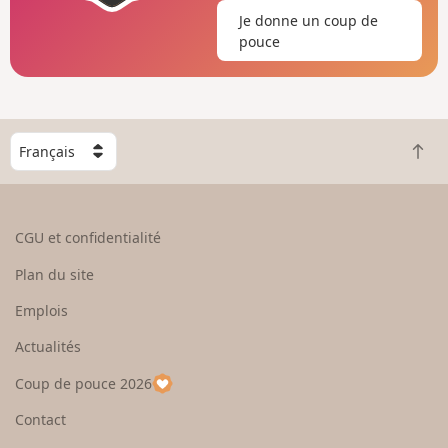
Je donne un coup de
pouce
C
R
h
e
o
t
i
o
s
CGU et confidentialité
u
i
r
s
Plan du site
e
s
n
e
Emplois
h
z
Actualités
a
u
u
n
Coup de pouce 2026
t
p
a
Contact
y