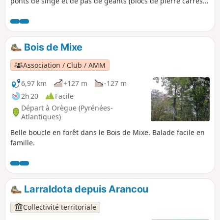
ponts de singe et de pas de géants (blocs de pierre carrés),
qui serpente en suivant la rivière. Il suffit de se laisser
guider par les panneaux qui expliquent la vie de la forêt.
Randonnée facile pour toute la famille, accessible dès
4 ans.
Bois de Mixe
Association / Club / AMM
6,97 km
+127 m
-127 m
2h 20
Facile
Départ à Orègue (Pyrénées-
Atlantiques)
Belle boucle en forêt dans le Bois de Mixe. Balade facile en
famille.
Larraldota depuis Arancou
Collectivité territoriale