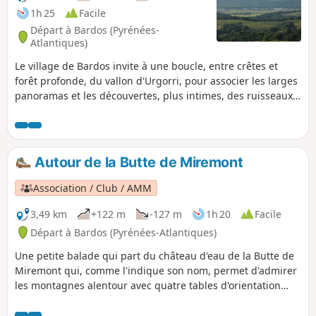
1h 25
Facile
Départ à Bardos (Pyrénées-
Atlantiques)
Le village de Bardos invite à une boucle, entre crêtes et
forêt profonde, du vallon d'Urgorri, pour associer les larges
panoramas et les découvertes, plus intimes, des ruisseaux
discrets. Une balade rapide, parfois agrémentée des
acrobaties des pilotes de moto-trial, dont le principal intérêt
reste l'incroyable panorama de la Butte de Miremont. Une
vue sur la chaîne des Pyrénées, célébrée au sommet du
Autour de la Butte de Miremont
château d'eau, accessible à tous, par des tables
d'orientation qui détaillent le tour d'horizon. Par temps clair
Association / Club / AMM
(privilégiez les premières heures de la journée), vous
pourrez voir les sommets se détacher dans l'azur, sur plus
3,49 km
+122 m
-127 m
1h 20
Facile
de 150 km. L'on verra aussi que Bardos est à la croisée des
Départ à Bardos (Pyrénées-Atlantiques)
paysages entre Pays Basque et Gascogne, avec, d'un côté,
Une petite balade qui part du château d'eau de la Butte de
les collines verdoyantes à brebis manech sur fond de la
Miremont qui, comme l'indique son nom, permet d'admirer
Rhune, et, de l'autre, la plaine de l'Adour, les douceurs de la
les montagnes alentour avec quatre tables d'orientation
Chalosse et la grande forêt des Landes.
auxquelles on accède par un escalier en colimaçon
extérieur. Cet itinéraire est publié par l'Office de Tourisme