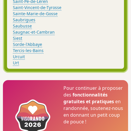
Saint-Pé-de-Léren
Saint-Vincent-de-Tyrosse
Sainte-Marie-de-Gosse
Saubrigues
Saubusse
Saugnac-et-Cambran
Siest
Sorde-l'Abbaye
Tercis-les-Bains
Urcuit
Urt
Pour continuer à proposer
des
fonctionnalités
gratuites et pratiques
en
randonnée, soutenez-nous
en donnant un petit coup
de pouce !