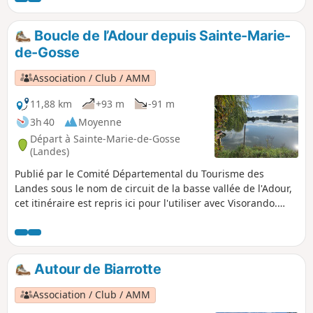
du Pays Basque sous le nom Urgorri. Il est repris ici pour
être utilisé avec Visorando.
Boucle de l’Adour depuis Sainte-Marie-
de-Gosse
Association / Club / AMM
11,88 km
+93 m
-91 m
3h 40
Moyenne
Départ à Sainte-Marie-de-Gosse
(Landes)
Publié par le Comité Départemental du Tourisme des
Landes sous le nom de circuit de la basse vallée de l'Adour,
cet itinéraire est repris ici pour l'utiliser avec Visorando.
Très belle boucle alternant itinéraires vallonnés et points de
vue sur le fleuve Adour. Paysage vallonné, où se côtoient
prairies, champs de maïs, vergers de kiwis. Certains
trouveront cela trop routier mais on a le droit de marcher
Autour de Biarrotte
sur des routes lorsqu'elle ne sont pas trop passantes.
Association / Club / AMM