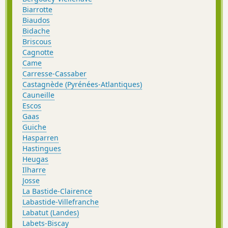
Biarrotte
Biaudos
Bidache
Briscous
Cagnotte
Came
Carresse-Cassaber
Castagnède (Pyrénées-Atlantiques)
Cauneille
Escos
Gaas
Guiche
Hasparren
Hastingues
Heugas
Ilharre
Josse
La Bastide-Clairence
Labastide-Villefranche
Labatut (Landes)
Labets-Biscay