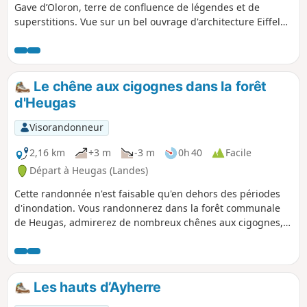
Gave d’Oloron, terre de confluence de légendes et de
superstitions. Vue sur un bel ouvrage d'architecture Eiffel
enjambant le Gave.
Le chêne aux cigognes dans la forêt
d'Heugas
Visorandonneur
2,16 km
+3 m
-3 m
0h 40
Facile
Départ à Heugas (Landes)
Cette randonnée n'est faisable qu'en dehors des périodes
d'inondation. Vous randonnerez dans la forêt communale
de Heugas, admirerez de nombreux chênes aux cigognes,
gagnerez le Luy, passerez sous le pont de la D6, suivrez un
bras mort du Luy et gagnerez la piste forestière. De là, soit
vous emprunterez le Circuit de la Barthe à foin sentier
départemental des Landes n° 6.5 , soit vous reviendrez à
Les hauts d’Ayherre
votre point de départ. Soyez alors prudent car il vous faudra