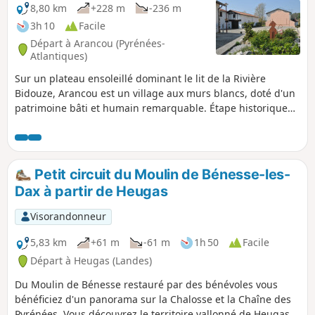
8,80 km
+228 m
-236 m
3h 10
Facile
Départ à Arancou (Pyrénées-
Atlantiques)
Sur un plateau ensoleillé dominant le lit de la Rivière
Bidouze, Arancou est un village aux murs blancs, doté d'un
patrimoine bâti et humain remarquable. Étape historique
sur un des chemins de randonnée vers Saint-Jacques-de-
Compostelle, la voie de Tours (via turonensis). Arancou a
construit sa notoriété autour d'un hôpital-prieuré qui
accueillait les pèlerins dès le XIIIe siècle. On trouve aussi
Petit circuit du Moulin de Bénesse-les-
quelques maisons de maîtres, jadis vouées aux œuvres
Dax à partir de Heugas
d'hospitalité, dont on pourra apprécier les détails
d'architecture. Dans le village, l'Église Notre-Dame mérite
Visorandonneur
également un œil attentif, pour son style mêlant plan
allongé roman et voûtes ou chapiteaux gothiques. Sur les
5,83 km
+61 m
-61 m
1h 50
Facile
chemins, les collines environnantes promettent une bonne
Départ à Heugas (Landes)
oxygénation en forêt, à la rencontre de beaux chênes
Du Moulin de Bénesse restauré par des bénévoles vous
centenaires, tandis que la vallée de la Bidouze vous réserve
bénéficiez d'un panorama sur la Chalosse et la Chaîne des
son calme et la fraîcheur de ses rives.
Pyrénées. Vous découvrez le territoire vallonné de Heugas