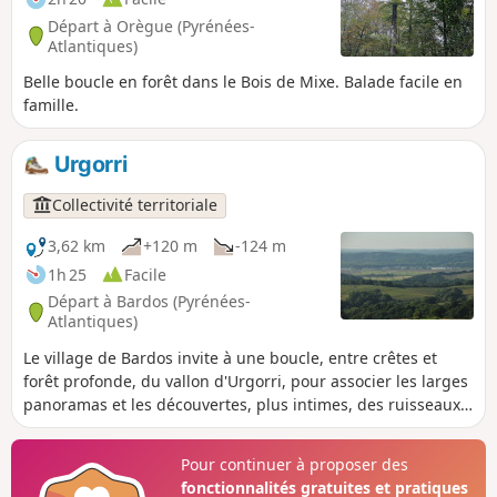
Départ à Orègue (Pyrénées-
Atlantiques)
Belle boucle en forêt dans le Bois de Mixe. Balade facile en
famille.
Urgorri
Collectivité territoriale
3,62 km
+120 m
-124 m
1h 25
Facile
Départ à Bardos (Pyrénées-
Atlantiques)
Le village de Bardos invite à une boucle, entre crêtes et
forêt profonde, du vallon d'Urgorri, pour associer les larges
panoramas et les découvertes, plus intimes, des ruisseaux
discrets. Une balade rapide, parfois agrémentée des
acrobaties des pilotes de moto-trial, dont le principal intérêt
Pour continuer à proposer des
reste l'incroyable panorama de la Butte de Miremont. Une
fonctionnalités gratuites et pratiques