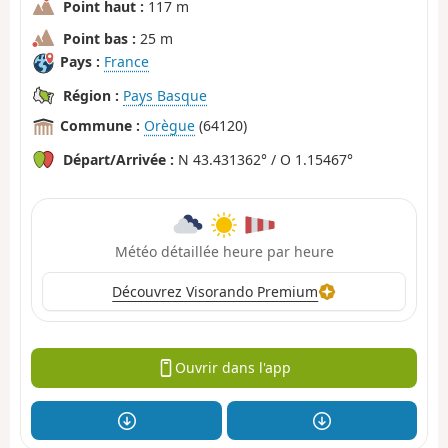
Point haut :
117 m
Point bas :
25 m
Pays :
France
Région :
Pays Basque
Commune :
Orègue
(64120)
Départ/Arrivée :
N 43.431362° / O 1.15467°
Météo détaillée heure par heure
Découvrez Visorando Premium
Ouvrir dans l'app