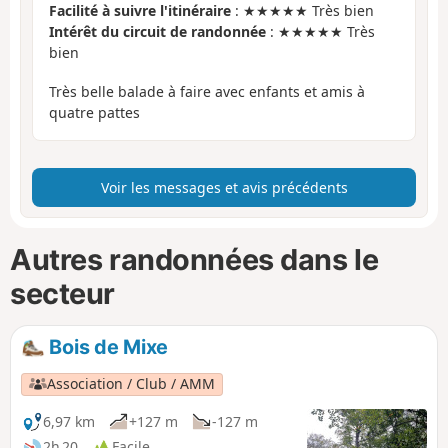
Facilité à suivre l'itinéraire
: ★★★★★ Très bien
Intérêt du circuit de randonnée
: ★★★★★ Très
bien
Très belle balade à faire avec enfants et amis à
quatre pattes
Voir les messages et avis précédents
Autres randonnées dans le
secteur
Bois de Mixe
Association / Club / AMM
6,97 km
+127 m
-127 m
2h 20
Facile