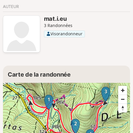
AUTEUR
mat.i.eu
3 Randonnées
Visorandonneur
Carte de la randonnée
3
1
2