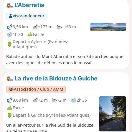
L'Abarratia
Visorandonneur
3,56 km
+173 m
-163 m
1h 30
Facile
Départ à Ayherre (Pyrénées-
Atlantiques)
Balade autour du Mont Abarratia et son Site archéologique
avec des lignes de défenses dans le massif.
La rive de la Bidouze à Guiche
Association / Club / AMM
9,08 km
+2 m
-2 m
2h 35
Facile
Départ à Guiche (Pyrénées-Atlantiques)
Un aller-retour sur la rive Sud de la Bidouze
au départ de Guiche.