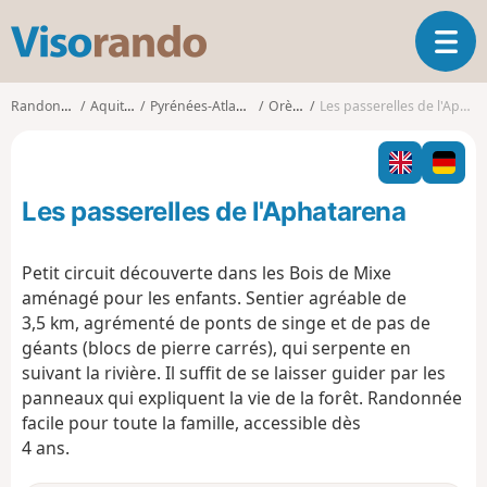
V
O
i
u
s
v
o
Randonnées
Aquitaine
Pyrénées-Atlantiques
Orègue
Les passerelles de l'Aphatarena
r
r
i
a
r
n
l
d
Les passerelles de l'Aphatarena
a
o
n
a
Petit circuit découverte dans les Bois de Mixe
v
aménagé pour les enfants. Sentier agréable de
i
3,5 km, agrémenté de ponts de singe et de pas de
g
géants (blocs de pierre carrés), qui serpente en
a
t
suivant la rivière. Il suffit de se laisser guider par les
i
panneaux qui expliquent la vie de la forêt. Randonnée
o
facile pour toute la famille, accessible dès
n
4 ans.