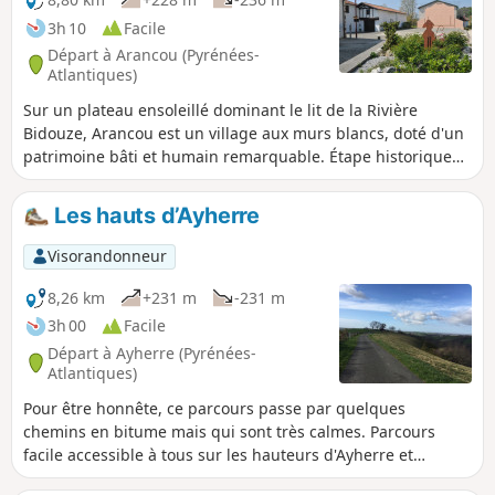
3h 10
Facile
Départ à Arancou (Pyrénées-
Atlantiques)
Sur un plateau ensoleillé dominant le lit de la Rivière
Bidouze, Arancou est un village aux murs blancs, doté d'un
patrimoine bâti et humain remarquable. Étape historique
sur un des chemins de randonnée vers Saint-Jacques-de-
Compostelle, la voie de Tours (via turonensis). Arancou a
Les hauts d’Ayherre
construit sa notoriété autour d'un hôpital-prieuré qui
accueillait les pèlerins dès le XIIIe siècle. On trouve aussi
Visorandonneur
quelques maisons de maîtres, jadis vouées aux œuvres
d'hospitalité, dont on pourra apprécier les détails
8,26 km
+231 m
-231 m
d'architecture. Dans le village, l'Église Notre-Dame mérite
3h 00
Facile
également un œil attentif, pour son style mêlant plan
Départ à Ayherre (Pyrénées-
allongé roman et voûtes ou chapiteaux gothiques. Sur les
Atlantiques)
chemins, les collines environnantes promettent une bonne
Pour être honnête, ce parcours passe par quelques
oxygénation en forêt, à la rencontre de beaux chênes
chemins en bitume mais qui sont très calmes. Parcours
centenaires, tandis que la vallée de la Bidouze vous réserve
facile accessible à tous sur les hauteurs d'Ayherre et
son calme et la fraîcheur de ses rives.
Labastide Clairence.