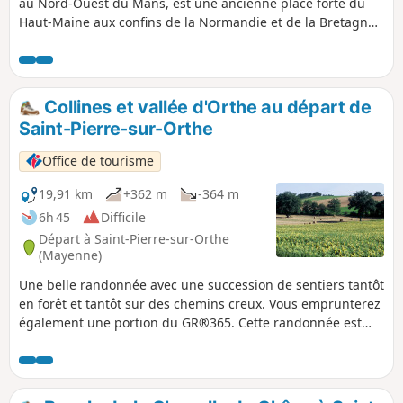
au Nord-Ouest du Mans, est une ancienne place forte du
Haut-Maine aux confins de la Normandie et de la Bretagne.
Elle s’est développée autour de son château et de sa
collégiale. Elle devient célèbre au XXe siècle avec sa base de
loisirs et de baignade «Coco Plage». Cette randonnée vous
permettra de découvrir la Forêt Domaniale de Sillé et ses
Collines et vallée d'Orthe au départ de
plans d’eau. Prolongez la balade par une visite de la ville et
Saint-Pierre-sur-Orthe
de son château.
Office de tourisme
19,91 km
+362 m
-364 m
6h 45
Difficile
Départ à Saint-Pierre-sur-Orthe
(Mayenne)
Une belle randonnée avec une succession de sentiers tantôt
en forêt et tantôt sur des chemins creux. Vous emprunterez
également une portion du GR®365. Cette randonnée est
fléchée sur des lames directionnelles Jaunes "n°41 - Collines
et vallée d'Orthe"