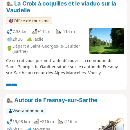
La Croix à coquilles et le viaduc sur la
p
Vaudelle
Office de tourisme
7,58 km
+114 m
-114 m
2h 30
Facile
Départ à Saint-Georges-le-Gaultier
(Sarthe)
Ce circuit vous permettra de découvrir la commune de
Saint-Georges-le-Gaultier située sur le canton de Fresnay-
sur-Sarthe au coeur des Alpes Mancelles. Vous y
découvrirez la nature et le patrimoine : église, viaduc, croix
archaïques, etc.
Autour de Fresnay-sur-Sarthe
Visorandonneur
19,08 km
+216 m
-216 m
6h 05
Moyenne