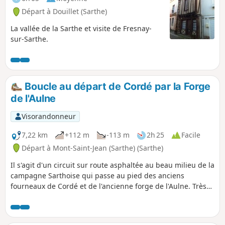
Départ à Douillet (Sarthe)
La vallée de la Sarthe et visite de Fresnay-
sur-Sarthe.
Boucle au départ de Cordé par la Forge
de l'Aulne
Visorandonneur
7,22 km
+112 m
-113 m
2h 25
Facile
Départ à Mont-Saint-Jean (Sarthe) (Sarthe)
Il s'agit d'un circuit sur route asphaltée au beau milieu de la
campagne Sarthoise qui passe au pied des anciens
fourneaux de Cordé et de l'ancienne forge de l'Aulne. Très
bien pour courir ou pour marcher si on veut avoir les pieds
au sec.