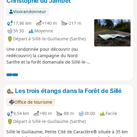
Christophe du Jambet
Visorandonneur
17,96 km
+140 m
-217 m
5h 30
Moyenne
Départ à Sillé-le-Guillaume (Sarthe)
Une randonnée pour découvrir (ou
redécouvrir) la campagne du Nord
Sarthe et la forêt domaniale de Sillé-le-
Guillaume.
Les trois étangs dans la Forêt de Sillé
Office de tourisme
9,54 km
+90 m
-88 m
3h 00
Facile
Départ à Sillé-le-Guillaume (Sarthe)
Sillé-le Guillaume, Petite Cité de Caractère® située à 35 km