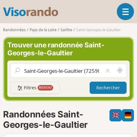
V
O
i
u
s
v
o
Randonnées
Pays de la Loire
Sarthe
Saint-Georges-le-Gaultier
r
r
i
a
Trouver une randonnée Saint-
r
n
Georges-le-Gaultier
l
d
a
o
n
A
V
a
u
i
v
t
d
i
Filtres
Rechercher
NOUVEAU
o
e
g
u
r
a
r
l
t
d
e
i
Randonnées Saint-
e
c
o
m
h
Georges-le-Gaultier
n
o
a
i
m