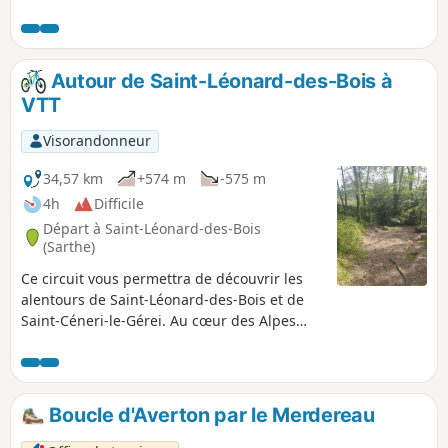
Alpes mancelles, ainsi que des paysages et
des lieux uniques en leurs genres.
Autour de Saint-Léonard-des-Bois à
VTT
Visorandonneur
34,57 km
+574 m
-575 m
4h
Difficile
Départ à Saint-Léonard-des-Bois
(Sarthe)
Ce circuit vous permettra de découvrir les
alentours de Saint-Léonard-des-Bois et de
Saint-Céneri-le-Gérei. Au cœur des Alpes
Mancelles, ce circuit VTT est principalement
composé de chemins, dont certains
demandent dextérité et prudence.
Boucle d'Averton par le Merdereau