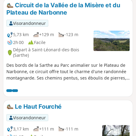
Circuit de la Vallée de la Misère et du
Plateau de Narbonne
Visorandonneur
5,73 km
+129 m
-123 m
2h 00
Facile
Départ à Saint-Léonard-des-Bois
(Sarthe)
Des bords de la Sarthe au Parc animalier sur le Plateau de
Narbonne, ce circuit offre tout le charme d'une randonnée
montagnarde. Ses chemins pentus, ses éboulis de pierres,
le petit ruisseau serpentant en fond de vallon, les vues
panoramiques ; Vallée de la Misère, Haut-Fourché, Manoir
de l'Linthe et le village de Saint-Léonard-des-Bois
confirment cette impression. La visite de l'église et deux
Le Haut Fourché
maisons typiques clôturent ce parcours à 98% sur chemins
de terre.
Visorandonneur
3,17 km
+111 m
-111 m