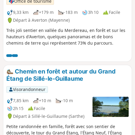
Office de tourisme
9,33 km
+179 m
-183 m
3h 10
Facile
Départ à Averton (Mayenne)
Très joli sentier en vallée du Merdereau, en forêt et sur les
hauteurs d'Averton, quelques panoramas et de bons
chemins de terre qui représentent 73% du parcours.
Chemin en forêt et autour du Grand
Étang de Sillé-le-Guillaume
Visorandonneur
7,85 km
+10 m
-10 m
2h 15
Facile
Départ à Sillé-le-Guillaume (Sarthe)
Petite randonnée en famille, forêt avec son sentier de
découverte, le tour du Grand Étang, l'Étang Neuf, l'Étang