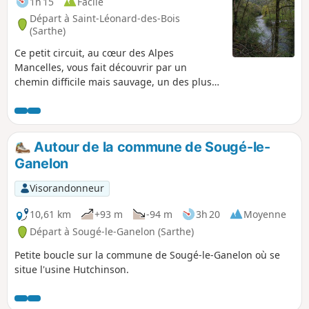
1h 15
Facile
Départ à Saint-Léonard-des-Bois
(Sarthe)
Ce petit circuit, au cœur des Alpes
Mancelles, vous fait découvrir par un
chemin difficile mais sauvage, un des plus
beaux points de vues sur la Vallée de la
Sarthe et le village de Saint-Léonard-des-
Bois, blotti au pied du Plateau de Narbonne.
Autour de la commune de Sougé-le-
Ganelon
Visorandonneur
10,61 km
+93 m
-94 m
3h 20
Moyenne
Départ à Sougé-le-Ganelon (Sarthe)
Petite boucle sur la commune de Sougé-le-Ganelon où se
situe l'usine Hutchinson.