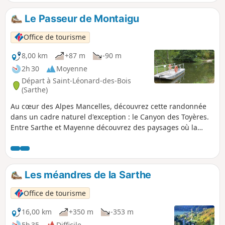
Le Passeur de Montaigu
Office de tourisme
8,00 km
+87 m
-90 m
2h 30
Moyenne
Départ à Saint-Léonard-des-Bois
(Sarthe)
Au cœur des Alpes Mancelles, découvrez cette randonnée
dans un cadre naturel d'exception : le Canyon des Toyères.
Entre Sarthe et Mayenne découvrez des paysages où la
nature est reine.
Les méandres de la Sarthe
Office de tourisme
16,00 km
+350 m
-353 m
5h 35
Difficile