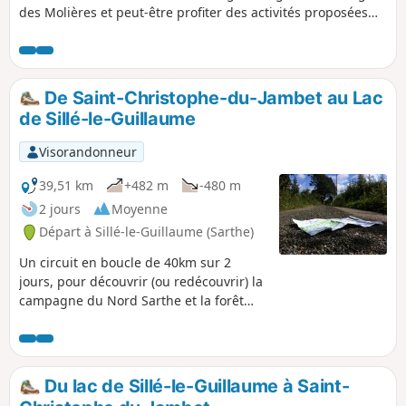
des Molières et peut-être profiter des activités proposées
par le point d'informations.
De Saint-Christophe-du-Jambet au Lac
de Sillé-le-Guillaume
Visorandonneur
39,51 km
+482 m
-480 m
2 jours
Moyenne
Départ à Sillé-le-Guillaume (Sarthe)
Un circuit en boucle de 40km sur 2
jours, pour découvrir (ou redécouvrir) la
campagne du Nord Sarthe et la forêt
domaniale de Sillé-le-Guillaume.
Du lac de Sillé-le-Guillaume à Saint-