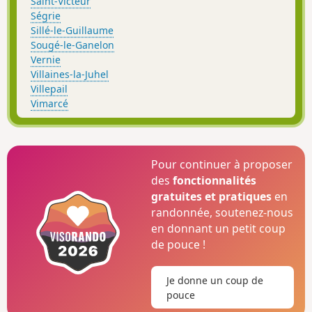
Saint-Victeur
Ségrie
Sillé-le-Guillaume
Sougé-le-Ganelon
Vernie
Villaines-la-Juhel
Villepail
Vimarcé
Pour continuer à proposer
des
fonctionnalités
gratuites et pratiques
en
randonnée, soutenez-nous
en donnant un petit coup
de pouce !
Je donne un coup de
pouce