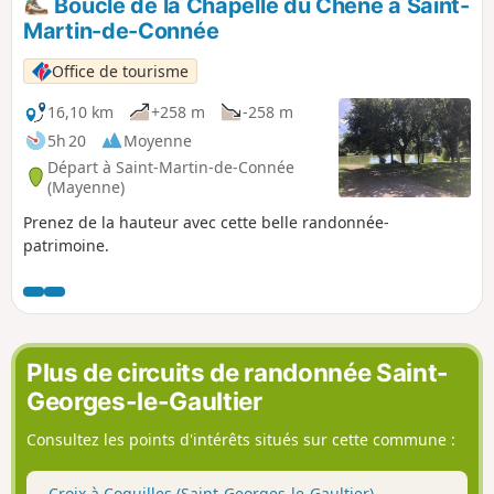
Boucle de la Chapelle du Chêne à Saint-
Martin-de-Connée
Office de tourisme
16,10 km
+258 m
-258 m
5h 20
Moyenne
Départ à Saint-Martin-de-Connée
(Mayenne)
Prenez de la hauteur avec cette belle randonnée-
patrimoine.
Plus de circuits de randonnée Saint-
Georges-le-Gaultier
Consultez les points d'intérêts situés sur cette commune :
Croix à Coquilles (Saint-Georges-le-Gaultier)