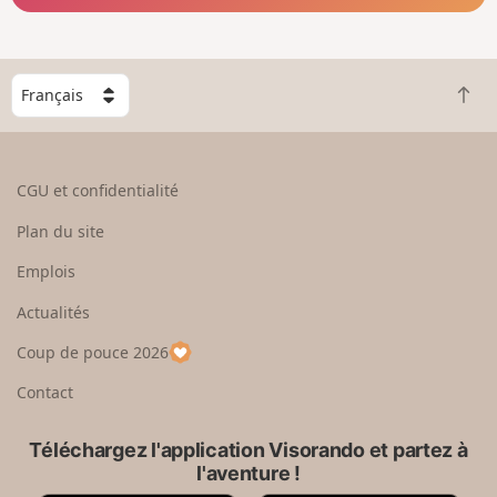
C
R
h
e
o
t
i
o
s
CGU et confidentialité
u
i
r
s
Plan du site
e
s
n
e
Emplois
h
z
Actualités
a
u
u
n
Coup de pouce 2026
t
p
a
Contact
y
s
Téléchargez l'application Visorando et partez à
l'aventure !