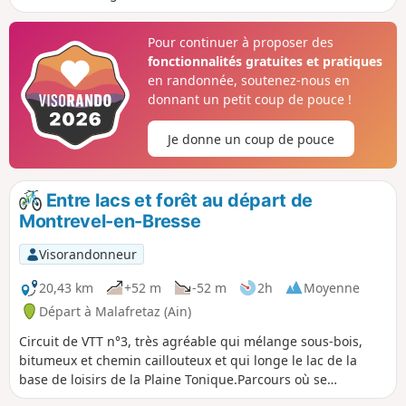
Pour continuer à proposer des
fonctionnalités gratuites et pratiques
en randonnée, soutenez-nous en
donnant un petit coup de pouce !
Je donne un coup de pouce
Entre lacs et forêt au départ de
Montrevel-en-Bresse
Visorandonneur
20,43 km
+52 m
-52 m
2h
Moyenne
Départ à Malafretaz (Ain)
Circuit de VTT n°3, très agréable qui mélange sous-bois,
bitumeux et chemin caillouteux et qui longe le lac de la
base de loisirs de la Plaine Tonique.Parcours où se
mélangent le randonneur, le cycliste et le cavalier sur