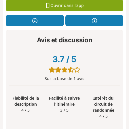
Ouvrir dans l'app
Avis et discussion
3.7
/
5
Sur la base de
1
avis
Fiabilité de la
Facilité à suivre
Intérêt du
description
l'itinéraire
circuit de
4 / 5
3 / 5
randonnée
4 / 5