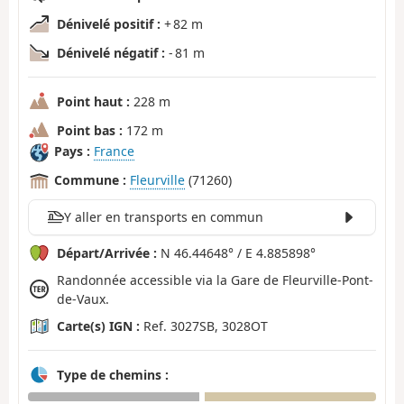
Dénivelé positif :
+ 82 m
Dénivelé négatif :
- 81 m
Point haut :
228 m
Point bas :
172 m
Pays :
France
Commune :
Fleurville
(71260)
Y aller en transports en commun
Départ/Arrivée :
N 46.44648° / E 4.885898°
Randonnée accessible via la Gare de Fleurville-Pont-
de-Vaux.
Carte(s) IGN :
Ref. 3027SB, 3028OT
Type de chemins :