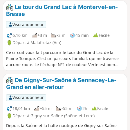
certaines portions.
Le tour du Grand Lac à Montervel-en-
Bresse
Visorandonneur
6,16 km
+3 m
-3 m
45 min
Facile
Départ à Malafretaz (Ain)
Ce circuit vous fait parcourir le tour du Grand Lac de la
Plaine Tonique. C'est un parcours familial, qui ne traverse
aucune route. Le fléchage N°1 de couleur Verte est bien
présent.
De Gigny-Sur-Saône à Sennecey-Le-
Grand en aller-retour
Visorandonneur
18,01 km
+55 m
-55 m
2h
Facile
Départ à Gigny-sur-Saône (Saône-et-Loire)
Depuis la Saône et la halte nautique de Gigny-sur-Saône