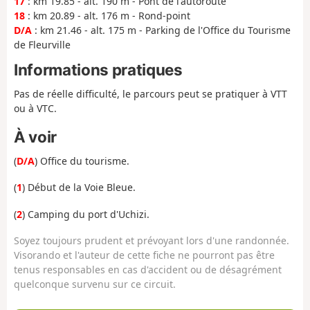
17
: km 19.85 - alt. 190 m - Pont de l'autoroute
18
: km 20.89 - alt. 176 m - Rond-point
D/A
: km 21.46 - alt. 175 m - Parking de l'Office du Tourisme
de Fleurville
Informations pratiques
Pas de réelle difficulté, le parcours peut se pratiquer à VTT
ou à VTC.
À voir
(
D/A
) Office du tourisme.
(
1
) Début de la Voie Bleue.
(
2
) Camping du port d'Uchizi.
Soyez toujours prudent et prévoyant lors d'une randonnée.
Visorando et l'auteur de cette fiche ne pourront pas être
tenus responsables en cas d'accident ou de désagrément
quelconque survenu sur ce circuit.