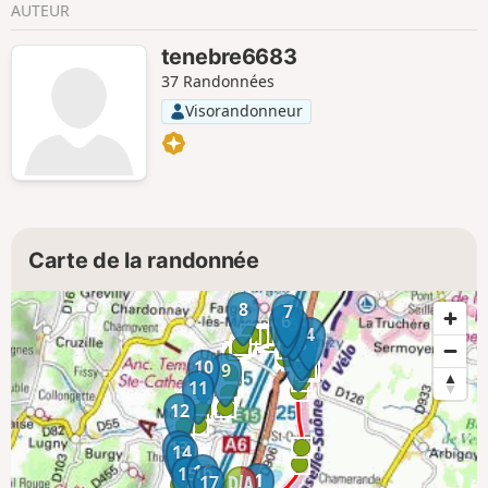
AUTEUR
tenebre6683
37 Randonnées
Visorandonneur
Carte de la randonnée
8
7
6
5
4
3
2
10
9
11
12
13
14
16
15
1
17