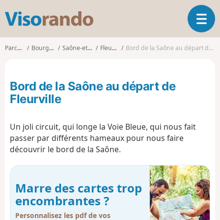
V
O
i
u
s
v
o
Parcours
Bourgogne
Saône-et-Loire
Fleurville
Bord de la Saône au départ de Fleurville
r
r
i
a
r
n
Bord de la Saône au départ de
l
d
a
Fleurville
o
n
a
Un joli circuit, qui longe la Voie Bleue, qui nous fait
v
i
passer par différents hameaux pour nous faire
g
découvrir le bord de la Saône.
a
t
i
Marre des cartes trop
o
encombrantes ?
n
Personnalisez les pdf de vos