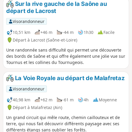
Sur la rive gauche de la Saône au
départ de Lacrost
Visorandonneur
10,51 km
+46 m
-44 m
1h30
Facile
Départ à Lacrost (Saône-et-Loire)
Une randonnée sans difficulté qui permet une découverte
des bords de Saône et qui offre également une jolie vue sur
Tournus et les collines du Tournugeois.
La Voie Royale au départ de Malafretaz
Visorandonneur
40,98 km
+62 m
-61 m
4h
Moyenne
Départ à Malafretaz (Ain)
Un grand circuit qui mêle route, chemin caillouteux et de
terre, qui nous fait découvrir différents paysage avec ses
différents étangs sans oublier les forêts.