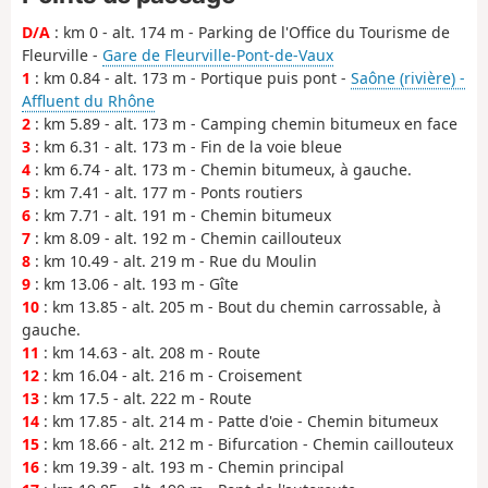
D/A
: km 0 - alt. 174 m - Parking de l'Office du Tourisme de
Fleurville -
Gare de Fleurville-Pont-de-Vaux
1
: km 0.84 - alt. 173 m - Portique puis pont -
Saône (rivière) -
Affluent du Rhône
2
: km 5.89 - alt. 173 m - Camping chemin bitumeux en face
3
: km 6.31 - alt. 173 m - Fin de la voie bleue
4
: km 6.74 - alt. 173 m - Chemin bitumeux, à gauche.
5
: km 7.41 - alt. 177 m - Ponts routiers
6
: km 7.71 - alt. 191 m - Chemin bitumeux
7
: km 8.09 - alt. 192 m - Chemin caillouteux
8
: km 10.49 - alt. 219 m - Rue du Moulin
9
: km 13.06 - alt. 193 m - Gîte
10
: km 13.85 - alt. 205 m - Bout du chemin carrossable, à
gauche.
11
: km 14.63 - alt. 208 m - Route
12
: km 16.04 - alt. 216 m - Croisement
13
: km 17.5 - alt. 222 m - Route
14
: km 17.85 - alt. 214 m - Patte d'oie - Chemin bitumeux
15
: km 18.66 - alt. 212 m - Bifurcation - Chemin caillouteux
16
: km 19.39 - alt. 193 m - Chemin principal