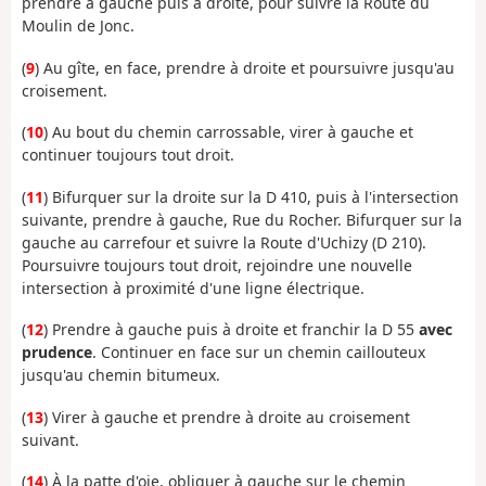
prendre à gauche puis à droite, pour suivre la Route du
Moulin de Jonc.
(
9
) Au gîte, en face, prendre à droite et poursuivre jusqu'au
croisement.
(
10
) Au bout du chemin carrossable, virer à gauche et
continuer toujours tout droit.
(
11
) Bifurquer sur la droite sur la D 410, puis à l'intersection
suivante, prendre à gauche, Rue du Rocher. Bifurquer sur la
gauche au carrefour et suivre la Route d'Uchizy (D 210).
Poursuivre toujours tout droit, rejoindre une nouvelle
intersection à proximité d'une ligne électrique.
(
12
) Prendre à gauche puis à droite et franchir la D 55
avec
prudence
. Continuer en face sur un chemin caillouteux
jusqu'au chemin bitumeux.
(
13
) Virer à gauche et prendre à droite au croisement
suivant.
(
14
) À la patte d'oie, obliquer à gauche sur le chemin