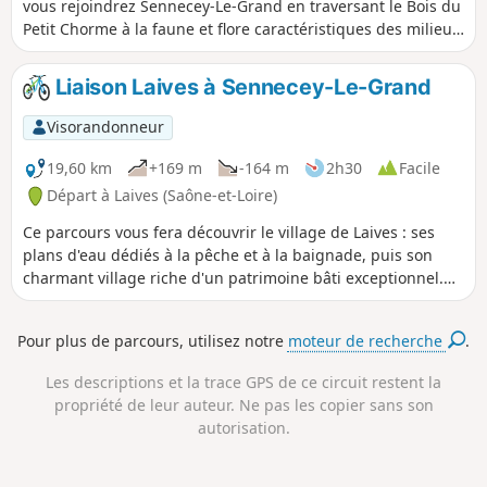
vous rejoindrez Sennecey-Le-Grand en traversant le Bois du
Petit Chorme à la faune et flore caractéristiques des milieux
naturels de lit de rivière... Après avoir traversé Sennecey-Le
Grand, et admiré l'église Romane de Saint-Julien, vous
Liaison Laives à Sennecey-Le-Grand
arriverez au Parc de Ruffey : découverte de l'arboretum et
du verger conservatoire...
Visorandonneur
19,60 km
+169 m
-164 m
2h30
Facile
Départ à Laives (Saône-et-Loire)
Ce parcours vous fera découvrir le village de Laives : ses
plans d'eau dédiés à la pêche et à la baignade, puis son
charmant village riche d'un patrimoine bâti exceptionnel.
Arrivé au Mont Saint-Martin, profiter d'une vue splendide
des vallée de la Saône et de la Grosne, sur lequel domine
Pour plus de parcours, utilisez notre
moteur de recherche
.
son église romane millénaire. Descente en direction du Parc
de Ruffey avec son arboretum et son verger conservatoire à
Les descriptions et la trace GPS de ce circuit restent la
découvrir.
propriété de leur auteur. Ne pas les copier sans son
autorisation.