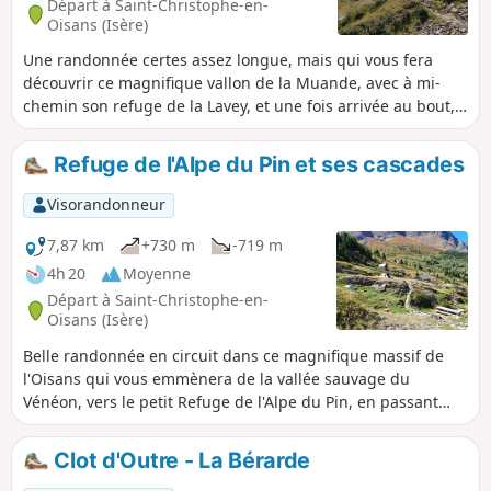
Départ à Saint-Christophe-en-
Oisans (Isère)
Une randonnée certes assez longue, mais qui vous fera
découvrir ce magnifique vallon de la Muande, avec à mi-
chemin son refuge de la Lavey, et une fois arrivée au bout,
ses sommets majestueux et ses glaciers. Aucune difficulté
particulière, sentiers toujours bien visibles et bien fléchés.
Refuge de l'Alpe du Pin et ses cascades
Plusieurs variantes possibles : voir § infos pratiques.
Visorandonneur
7,87 km
+730 m
-719 m
4h 20
Moyenne
Départ à Saint-Christophe-en-
Oisans (Isère)
Belle randonnée en circuit dans ce magnifique massif de
l'Oisans qui vous emmènera de la vallée sauvage du
Vénéon, vers le petit Refuge de l'Alpe du Pin, en passant
vers les deux magnifiques cascades de la Mariande et de
Froide Pisse. La traversée entre les deux vallons permet
Clot d'Outre - La Bérarde
d'avoir un beau panorama sur quelques sommets de