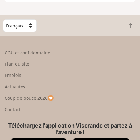
h
e
r
l
C
a
R
h
c
e
o
a
t
i
r
o
s
CGU et confidentialité
t
u
i
e
r
s
Plan du site
e
e
s
n
n
e
Emplois
g
h
z
r
Actualités
a
u
a
u
n
Coup de pouce 2026
n
t
p
d
a
Contact
y
s
Téléchargez l'application Visorando et partez à
l'aventure !