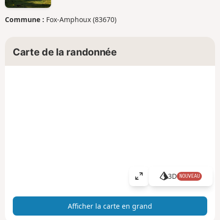
Commune :
Fox-Amphoux (83670)
Carte de la randonnée
3D
NOUVEAU
A
ff
i
Afficher la carte en grand
c