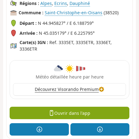
Régions :
Alpes
,
Ecrins
,
Dauphiné
Commune :
Saint-Christophe-en-Oisans
(38520)
Départ :
N 44.945827° / E 6.188759°
Arrivée :
N 45.035179° / E 6.225795°
Carte(s) IGN :
Ref. 3335ET, 3335ETR, 3336ET,
3336ETR
Météo détaillée heure par heure
Découvrez Visorando Premium
Ouvrir dans l'app