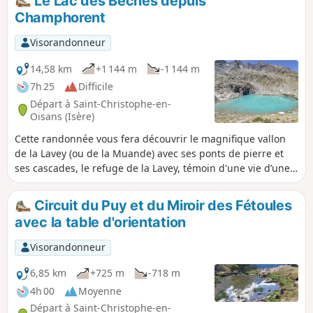
Le Lac des Bèches depuis
retour par le Lac des Fétoules et le vallon de la Muande est
Champhorent
particulièrement bucolique. ⚠️ L'itinéraire s'effectue en
partie hors sentes et nécessite une bonne lecture du
Visorandonneur
terrain.
14,58 km
+1 144 m
-1 144 m
7h 25
Difficile
Départ à Saint-Christophe-en-
Oisans (Isère)
Cette randonnée vous fera découvrir le magnifique vallon
de la Lavey (ou de la Muande) avec ses ponts de pierre et
ses cascades, le refuge de la Lavey, témoin d'une vie d’une
vie paysanne montagnarde passée et, dans un site sauvage
d'une très grande beauté, le Lac des Bèches aux eaux
Circuit du Puy et du Miroir des Fétoules
turquoises, dominé par l'Aiguille des Arias et ses immenses
avec la table d'orientation
pierriers. De là, le panorama s'étend de l’Aiguille du Plat de
la Selle et de la Dibona au Nord, à la Tête des Fétoules et
Visorandonneur
l’Aiguille de l’Olan au Sud.
6,85 km
+725 m
-718 m
4h 00
Moyenne
Départ à Saint-Christophe-en-