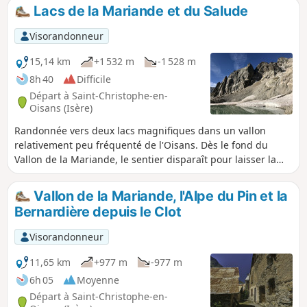
Lacs de la Mariande et du Salude
Visorandonneur
15,14 km
+1 532 m
-1 528 m
8h 40
Difficile
Départ à Saint-Christophe-en-
Oisans (Isère)
Randonnée vers deux lacs magnifiques dans un vallon
relativement peu fréquenté de l'Oisans. Dès le fond du
Vallon de la Mariande, le sentier disparaît pour laisser la
place à l'aventure et aux sentes parfois peu cairnées. Les
lacs glaciaires où flottent des névés et les paysages
Vallon de la Mariande, l'Alpe du Pin et la
minéraux où évoluent bouquetins et chamois récompensent
Bernardière depuis le Clot
les randonneurs de leurs efforts. Attention, cet itinéraire
difficile s'adresse uniquement aux randonneurs habitués à
Visorandonneur
la progression hors sente en terrain pentu.
11,65 km
+977 m
-977 m
6h 05
Moyenne
Départ à Saint-Christophe-en-