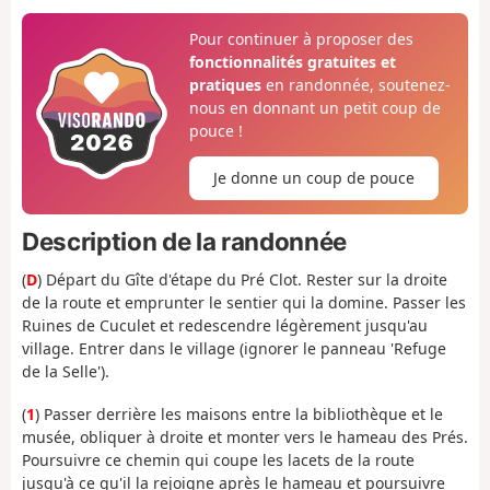
Pour continuer à proposer des
fonctionnalités gratuites et
pratiques
en randonnée, soutenez-
nous en donnant un petit coup de
pouce !
Je donne un coup de pouce
Description de la randonnée
(
D
) Départ du Gîte d'étape du Pré Clot. Rester sur la droite
de la route et emprunter le sentier qui la domine. Passer les
Ruines de Cuculet et redescendre légèrement jusqu'au
village. Entrer dans le village (ignorer le panneau 'Refuge
de la Selle').
(
1
) Passer derrière les maisons entre la bibliothèque et le
musée, obliquer à droite et monter vers le hameau des Prés.
Poursuivre ce chemin qui coupe les lacets de la route
jusqu'à ce qu'il la rejoigne après le hameau et poursuivre