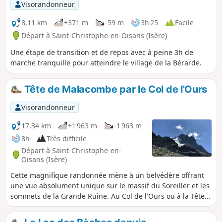
l'Oisans.
Visorandonneur
8,11 km
+371 m
-59 m
3h 25
Facile
Départ à Saint-Christophe-en-Oisans (Isère)
Une étape de transition et de repos avec à peine 3h de
marche tranquille pour atteindre le village de la Bérarde.
Tête de Malacombe par le Col de l'Ours
Visorandonneur
17,34 km
+1 963 m
-1 963 m
8h
Très difficile
Départ à Saint-Christophe-en-
Oisans (Isère)
Cette magnifique randonnée mène à un belvédère offrant
une vue absolument unique sur le massif du Soreiller et les
sommets de la Grande Ruine. Au Col de l'Ours ou à la Tête
de Malacombe, le panorama sur les plus beaux sommets de
l'Oisans est exceptionnel. Après une ascension minérale, le