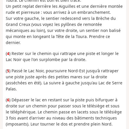
Toura. Le chemin est bon et bien tracé.
Un petit replat derrière les Aiguilles et une dernière montée
rude et pierreuse : vous arrivez à un embranchement.
Sur votre gauche, le sentier redescend vers la Brèche du
Grand Creux (vous voyez les pylônes de remontée
mécaniques au loin), sur votre droite, un sentier non balisé
qui monte en longeant la Tête de la Toura. Prendre ce
dernier.
(
4
) Rester sur le chemin qui rattrape une piste et longer le
Lac Noir que l'on surplombe par la droite.
(
5
) Passé le Lac Noir, poursuivre Nord-Est jusqu'à rattraper
une piste juste après des petites mares sur la droite
(asséchées en été). La suivre à gauche jusqu'au Lac de Serre
Palas.
(
6
) Dépasser le lac en restant sur la piste puis bifurquer à
droite sur un chemin pour passer sous le télésiège et sous
le téléphérique. Le chemin passe en lacets sous le télésiège
3 fois avant d'arriver au niveau des bâtiments techniques
(imposants). Leur tourner le dos et prendre plein Nord.