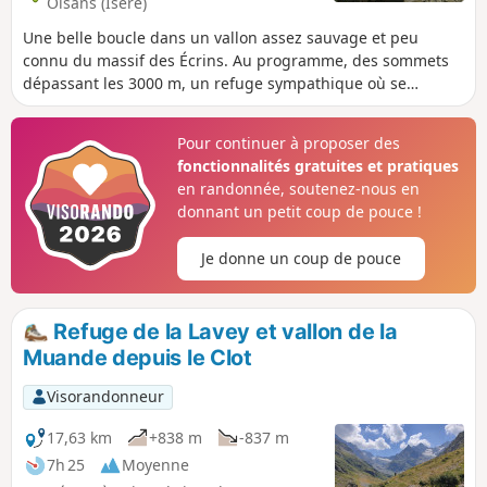
Oisans (Isère)
Une belle boucle dans un vallon assez sauvage et peu
connu du massif des Écrins. Au programme, des sommets
dépassant les 3000 m, un refuge sympathique où se
restaurer, une belle cascade et de petits hameaux
tranquilles nichés dans la vallée.
Pour continuer à proposer des
fonctionnalités gratuites et pratiques
en randonnée, soutenez-nous en
donnant un petit coup de pouce !
Je donne un coup de pouce
Refuge de la Lavey et vallon de la
Muande depuis le Clot
Visorandonneur
17,63 km
+838 m
-837 m
7h 25
Moyenne