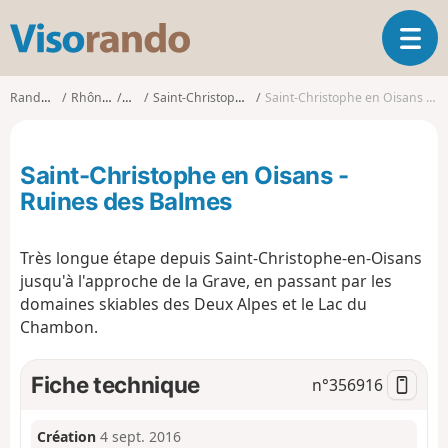
V
O
i
u
s
v
o
Randonnées
Rhône-Alpes
Isère
Saint-Christophe-en-Oisans
Saint-Christophe en Oisans - Ruines des Balmes
r
r
i
a
r
n
Saint-Christophe en Oisans -
l
d
a
Ruines des Balmes
o
n
a
Très longue étape depuis Saint-Christophe-en-Oisans
v
i
jusqu'à l'approche de la Grave, en passant par les
g
domaines skiables des Deux Alpes et le Lac du
a
Chambon.
t
i
Fiche technique
n°
356916
o
n
Création
4 sept. 2016