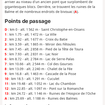
arriver au niveau d'un ancien pont que surplombent de
gigantesques blocs. Derrière, se trouvent les ruines de la
Balme et de nombreux endroits de bivouac (
A
).
Points de passage
D
: km 0 - alt. 1 562 m - Saint Christophe-en-Oisans
1
: km 1.75 - alt. 1 472 m - La Ville
2
: km 2.92 - alt. 1 677 m - Croix du Batie
3
: km 3.59 - alt. 1 865 m - Miroir des Fétoules
4
: km 7.45 - alt. 2 858 m - Pied de la Tête de Toura
5
: km 7.93 - alt. 2 831 m - Lac Noir
6
: km 8.72 - alt. 2 784 m - Lac de Serre-Palas
7
: km 10.66 - alt. 2 544 m - Col des Gourses
8
: km 13.09 - alt. 2 240 m - Chalet de la Fée
9
: km 16.8 - alt. 1 463 m - Cascade de la Pisse
10
: km 18.5 - alt. 1 291 m - Cuculet
11
: km 19.48 - alt. 1 052 m - Lac du Chambon
12
: km 22.85 - alt. 1 097 m - Pont sur la Romanche
13
: km 24.72 - alt. 1 146 m - Ruines de l'Hospice de l'Oche
A
: km 25.69 - alt. 1 188 m - Ruines des Balmes