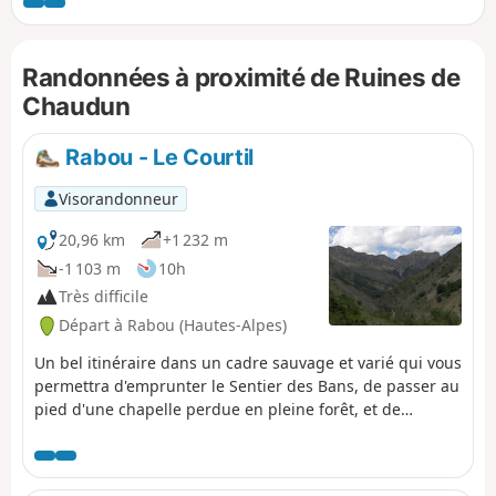
intégrale du Bois du Chapitre (classée patrimoine mondial
de l’humanité par l’Unesco).
Randonnées à proximité de Ruines de
Chaudun
Rabou - Le Courtil
Visorandonneur
20,96 km
+1 232 m
-1 103 m
10h
Très difficile
Départ à Rabou (Hautes-Alpes)
Un bel itinéraire dans un cadre sauvage et varié qui vous
permettra d'emprunter le Sentier des Bans, de passer au
pied d'une chapelle perdue en pleine forêt, et de
rejoindre le Dévoluy tout en profitant d'un superbe
panorama au pied du Pic de Bure.