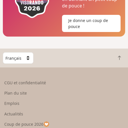
de pouce !
Je donne un coup de
pouce
C
R
h
e
o
t
i
o
s
CGU et confidentialité
u
i
r
s
Plan du site
e
s
n
e
Emplois
h
z
Actualités
a
u
u
n
Coup de pouce 2026
t
p