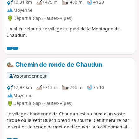
10,31 km
+479 m
-468 m
4h 20
Moyenne
Départ à Gap (Hautes-Alpes)
Un aller-retour à ce village au pied de la Montagne de
Chaudun.
Chemin de ronde de Chaudun
Visorandonneur
17,97 km
+713 m
-706 m
7h 10
Moyenne
Départ à Gap (Hautes-Alpes)
Le village abandonné de Chaudun est au pied d’un vaste
cirque où le Petit Buëch prend sa source. Cet itinéraire par
le sentier de ronde permet de découvrir la forêt domaniale
avec sa flore et sa faune, en face de la réserve biologique