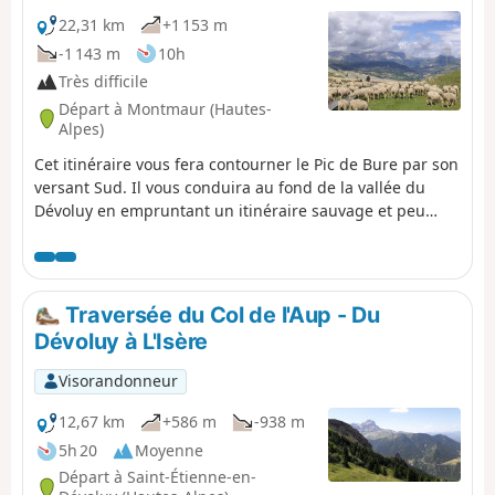
22,31 km
+1 153 m
-1 143 m
10h
Très difficile
Départ à Montmaur (Hautes-
Alpes)
Cet itinéraire vous fera contourner le Pic de Bure par son
versant Sud. Il vous conduira au fond de la vallée du
Dévoluy en empruntant un itinéraire sauvage et peu
fréquenté.
Traversée du Col de l'Aup - Du
Dévoluy à L'Isère
Visorandonneur
12,67 km
+586 m
-938 m
5h 20
Moyenne
Départ à Saint-Étienne-en-