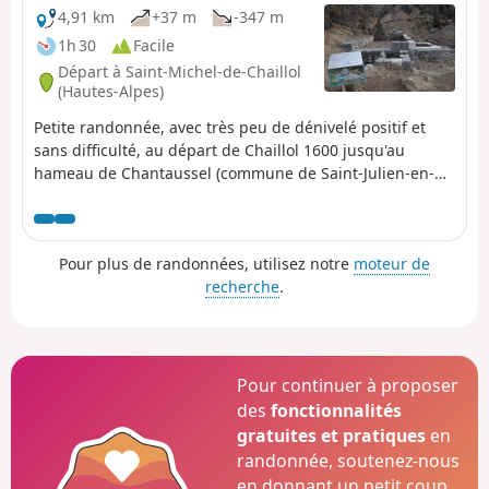
4,91 km
+37 m
-347 m
1h 30
Facile
Départ à Saint-Michel-de-Chaillol
(Hautes-Alpes)
Petite randonnée, avec très peu de dénivelé positif et
sans difficulté, au départ de Chaillol 1600 jusqu'au
hameau de Chantaussel (commune de Saint-Julien-en-
Champsaur). Randonnée en ligne : prévoir au minimum
deux véhicules.
Pour plus de randonnées, utilisez notre
moteur de
recherche
.
Pour continuer à proposer
des
fonctionnalités
gratuites et pratiques
en
randonnée, soutenez-nous
en donnant un petit coup