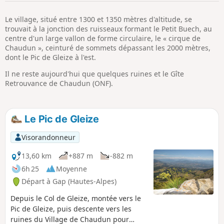
p
Le village, situé entre 1300 et 1350 mètres d'altitude, se
trouvait à la jonction des ruisseaux formant le Petit Buech, au
centre d'un large vallon de forme circulaire, le « cirque de
Chaudun », ceinturé de sommets dépassant les 2000 mètres,
dont le Pic de Gleize à l'est.
Il ne reste aujourd'hui que quelques ruines et le Gîte
Retrouvance de Chaudun (ONF).
Le Pic de Gleize
Visorandonneur
13,60 km
+887 m
-882 m
6h 25
Moyenne
Départ à Gap (Hautes-Alpes)
Depuis le Col de Gleize, montée vers le
Pic de Gleize, puis descente vers les
ruines du Village de Chaudun pour