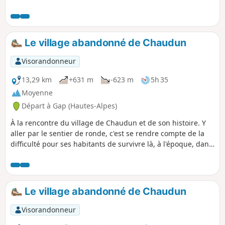
remonter vers le Col de Gleize.
Le village abandonné de Chaudun
Visorandonneur
13,29 km
+631 m
-623 m
5h 35
Moyenne
Départ à Gap (Hautes-Alpes)
À la rencontre du village de Chaudun et de son histoire. Y
aller par le sentier de ronde, c'est se rendre compte de la
difficulté pour ses habitants de survivre là, à l'époque, dans
le village isolé de tout dans un milieu hostile en particulier
l'hiver.
Le village abandonné de Chaudun
Visorandonneur