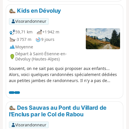
Kids en Dévoluy
Visorandonneur
59,71 km
+1 942 m
-3 757 m
9 jours
Moyenne
Départ à Saint-Étienne-en-
Dévoluy (Hautes-Alpes)
Souvent, on ne sait pas quoi proposer aux enfants...
Alors, voici quelques randonnées spécialement dédiées
aux petites jambes de randonneurs. Il n'y a pas de
raison de les priver des panoramas offerts dans les
Hautes Alpes, tout en leur proposant un pique-nique lors
de chaque sortie. Les randonnées étant indépendantes,
il n'est pas nécessaire de faire la totalité des "étapes" !
Des Sauvas au Pont du Villard de
Les difficultés sont "adaptées" et les départs se font de
l'Enclus par le Col de Rabou
différents points afin d'éviter lassitude et ennui !
Visorandonneur