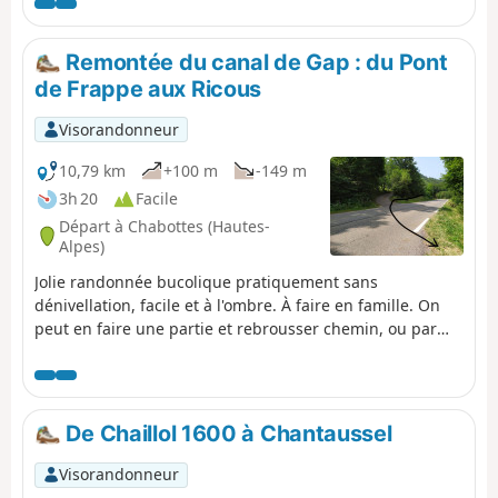
si ce n'est la longueur de l'itinéraire
Remontée du canal de Gap : du Pont
de Frappe aux Ricous
Visorandonneur
10,79 km
+100 m
-149 m
3h 20
Facile
Départ à Chabottes (Hautes-
Alpes)
Jolie randonnée bucolique pratiquement sans
dénivellation, facile et à l'ombre. À faire en famille. On
peut en faire une partie et rebrousser chemin, ou par
petites étapes. Evidemment il est possible de faire cette
randonnée en sens inverse . Le canal est toujours
recouvert on ne voit donc pas l'eau. Attention entre le
départ et le point 2 il y a une forte descente dans les
De Chaillol 1600 à Chantaussel
bois.
Visorandonneur