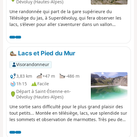
Dévoluy (Hautes-Alpes)
Une randonnée qui part de la gare supérieure du
Télésiège du Jas, à Superdévoluy, qui fera observer les
lacs, s'élever pour aller s'aventurer dans un vallon
sauvage, autrefois utilisé par les skieurs. Quelques
chourums sont présents sur votre parcours. Faune et
flore sauvages présentes.... Beau panorama sur le
Dévoluy, la montagne de Faraud.... et bien au delà. Il n'y
Lacs et Pied du Mur
a pas de chemin tracé dans la descente du vallon ce qui
peut fatiguer les petites jambes !
Visorandonneur
3,83 km
+47 m
-486 m
1h 15
Facile
Départ à Saint-Étienne-en-
Dévoluy (Hautes-Alpes)
Une sortie sans difficulté pour le plus grand plaisir des
tout petits... Montée en télésiège, lacs, vue splendide sur
les sommets et observation de marmottes. Très peu de
dénivelé positif (mais quand ça monte, ça monte !)
L'essentiel se fait en descente sur les pistes de ski