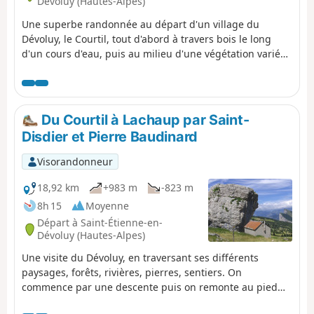
Dévoluy (Hautes-Alpes)
Une superbe randonnée au départ d'un village du
Dévoluy, le Courtil, tout d'abord à travers bois le long
d'un cours d'eau, puis au milieu d'une végétation variée
en fonction des versants. Elle se termine dans l'Isère,au
pied des Gillardes (résurgences) ; prévoir de se faire
récupérer au parking ! Le retour peut se faire en boucle,
à pied mais la partie route jusqu'à Saint-Disdier n'est pas
Du Courtil à Lachaup par Saint-
agréable !
Disdier et Pierre Baudinard
Visorandonneur
18,92 km
+983 m
-823 m
8h 15
Moyenne
Départ à Saint-Étienne-en-
Dévoluy (Hautes-Alpes)
Une visite du Dévoluy, en traversant ses différents
paysages, forêts, rivières, pierres, sentiers. On
commence par une descente puis on remonte au pied
des vallons des montagnes d'Agnières. Pas de difficulté