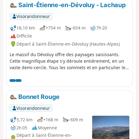
Saint-Étienne-en-Dévoluy - Lachaup
Visorandonneur
18,10 km
+754 m
-654 m
7h 20
Difficile
Départ à Saint-Étienne-en-Dévoluy (Hautes-Alpes)
Le massif du Dévoluy offre des paysages saisissants.
Cette magnifique étape s'y déroule entièrement, en un
vaste demi-cercle. Tous les sommets et en particulier le
Grand Ferrand à l’Ouest, l’Obiou au Nord-Ouest et le Pic
de Bure au Sud-Est seront visibles presque toute la
journée sous des angles différents. Passages en forêt,
dans les prairies et traversées de nombreux hameaux
Bonnet Rouge
alternent lors de cette journée pour parvenir à Lachaup,
au pied du Rocher Rond, point culminant du PNR du
Visorandonneur
Vercors. Avant Saint-Disdier, ne pas oublier de faire halte
à la Mère Église (XIe siècle).
5,72 km
+168 m
-609 m
2h 05
Moyenne
Départ à Saint-Étienne-en-