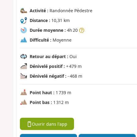
Activité :
Randonnée Pédestre
Distance :
10,31 km
Durée moyenne :
4h 20
Difficulté :
Moyenne
Retour au départ :
Oui
Dénivelé positif :
+ 479 m
Dénivelé négatif :
- 468 m
Point haut :
1 739 m
Point bas :
1 312 m
Ouvrir dans l'app