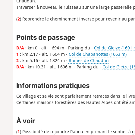
Chaudun.
Traverser à nouveau le ruisseau sur une large passerelle p
(
2
) Reprendre le cheminement inverse pour revenir au park
Points de passage
D/A
: km 0 - alt. 1 694 m - Parking du -
Col de Gleize (1691 
1
: km 2.17 - alt. 1 664 m -
Col de Chabanottes (1663 m)
2
: km 5.16 - alt. 1 324 m -
Ruines de Chaudun
D/A
: km 10.31 - alt. 1 696 m - Parking du -
Col de Gleize (1
Informations pratiques
Ce village et sa vie sont parfaitement retracés dans le livr
Certaines maisons forestières des Hautes Alpes ont été amé
À voir
(
1
) Possibilité de rejoindre Rabou en prenant le sentier à ga