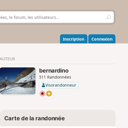
R
e
c
h
e
Inscription
Connexion
r
c
h
AUTEUR
e
r
bernardino
511 Randonnées
Visorandonneur
Carte de la randonnée