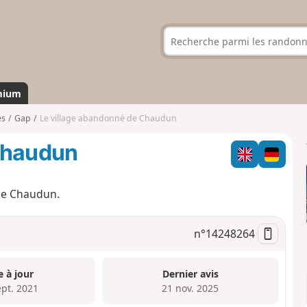
mium
es
Gap
Le village abandonné de Chaudun
Chaudun
 de Chaudun.
n°
14248264
e à jour
Dernier avis
ept. 2021
21 nov. 2025