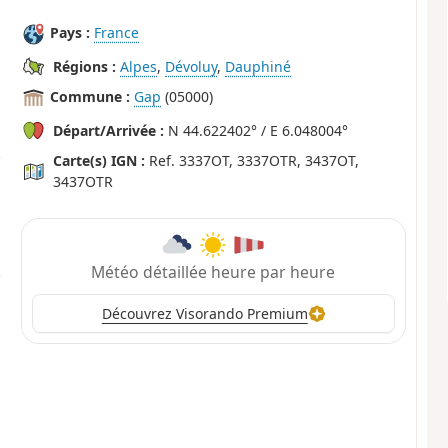
Pays :
France
Régions :
Alpes
,
Dévoluy
,
Dauphiné
Commune :
Gap
(05000)
Départ/Arrivée :
N 44.622402° / E 6.048004°
Carte(s) IGN :
Ref. 3337OT, 3337OTR, 3437OT,
3437OTR
Météo détaillée heure par heure
Découvrez Visorando Premium