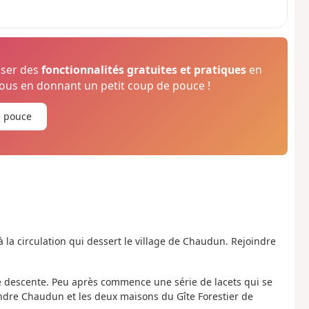
oser des
fonctionnalités gratuites et pratiques
en
us en donnant un petit coup de pouce !
e pouce
 à la circulation qui dessert le village de Chaudun. Rejoindre
ue descente. Peu après commence une série de lacets qui se
indre Chaudun et les deux maisons du Gîte Forestier de