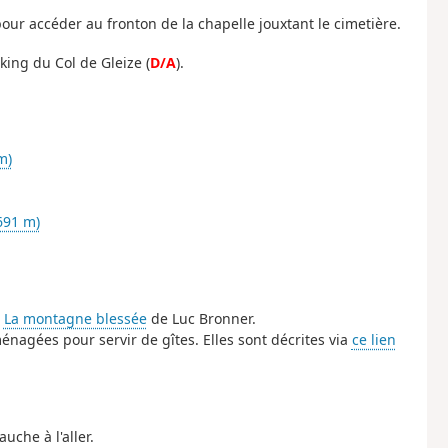
our accéder au fronton de la chapelle jouxtant le cimetière.
ing du Col de Gleize (
D/A
).
m)
691 m)
e
La montagne blessée
de Luc Bronner.
nagées pour servir de gîtes. Elles sont décrites via
ce lien
uche à l'aller.