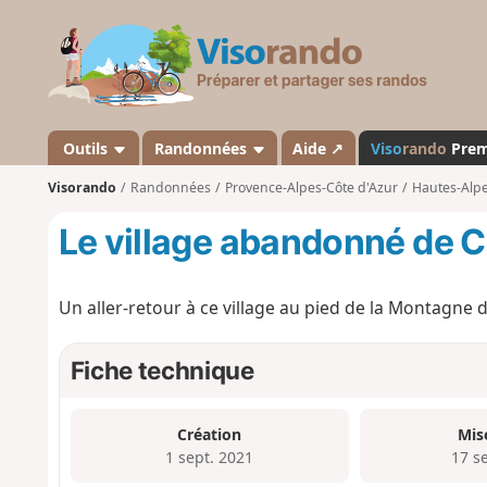
V
i
s
o
r
a
Outils
Randonnées
Aide ↗
Viso
rando
Pre
n
Visorando
Randonnées
Provence-Alpes-Côte d'Azur
Hautes-Alp
d
o
Le village abandonné de 
Un aller-retour à ce village au pied de la Montagne
Fiche technique
Création
Mis
1 sept. 2021
17 s