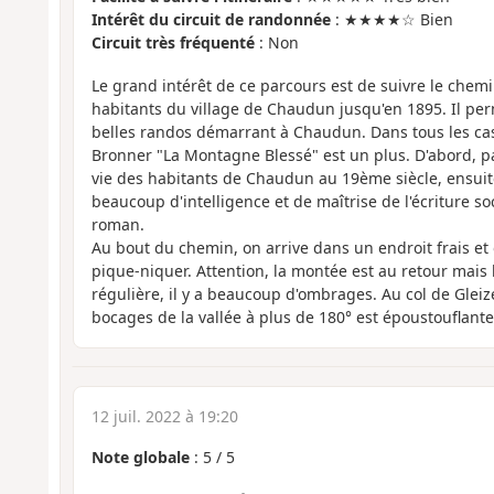
Intérêt du circuit de randonnée
: ★★★★☆ Bien
Circuit très fréquenté
: Non
Le grand intérêt de ce parcours est de suivre le chem
habitants du village de Chaudun jusqu'en 1895. Il perm
belles randos démarrant à Chaudun. Dans tous les cas,
Bronner "La Montagne Blessé" est un plus. D'abord, pa
vie des habitants de Chaudun au 19ème siècle, ensuite 
beaucoup d'intelligence et de maîtrise de l'écriture soc
roman.
Au bout du chemin, on arrive dans un endroit frais et
pique-niquer. Attention, la montée est au retour mais
régulière, il y a beaucoup d'ombrages. Au col de Gleize,
bocages de la vallée à plus de 180° est époustouflante
12 juil. 2022 à 19:20
Note globale
:
5
/
5