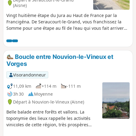
(Aisne)
Vingt huitième étape du Jura au Haut de France par la
Francigéna. De Seraucourt-le-Grand, vous franchissez la
Somme pour une étape au fil de l'eau qui vous fait arriver
en Picardie culturelle, par le Pays du Vermandois, ponctué
de marécages et collines couvertes de champs et bosquets
épars.
Boucle entre Nouvion-le-Vineux et
Vorges
Visorandonneur
11,09 km
+114 m
-111 m
3h 30
Moyenne
Départ à Nouvion-le-Vineux (Aisne)
Belle balade entre forêts et vallons. La
toponymie des lieux rappelle les activités
vinicoles de cette région, très prospères
entre le VIIIe et le XVIIIe siècle, aujourd'hui