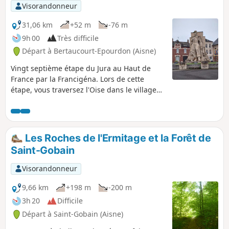
Visorandonneur
31,06 km
+52 m
-76 m
9h 00
Très difficile
Départ à Bertaucourt-Epourdon (Aisne)
Vingt septième étape du Jura au Haut de
France par la Francigéna. Lors de cette
étape, vous traversez l'Oise dans le village
de Lafère puis vous longez une partie du
Canal de la Sambre à l'Oise pour arriver à
Tergnier où l’Art déco est omniprésent. Ses
exemples plus représentatifs sont la Place
Les Roches de l'Ermitage et la Forêt de
Carnégie (classée monument historique),
Saint-Gobain
l’hôtel de Ville et l’église de Fargniers. En
longeant le Canal de Saint-Quentin, vous
Visorandonneur
parvenez rapidement à Clastres, où vous
pouvez observer l’Église Saint-Sulpice de
9,66 km
+198 m
-200 m
couleur claire, en briques et en béton, un
3h 20
Difficile
ancien puits public et une frange
Départ à Saint-Gobain (Aisne)
d’éoliennes à l’horizon. Enfin vous poursuivez