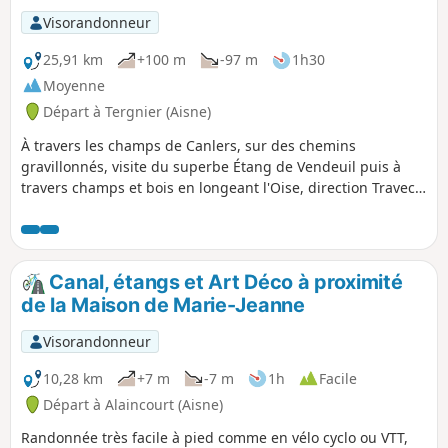
Visorandonneur
25,91 km
+100 m
-97 m
1h30
Moyenne
Départ à Tergnier (Aisne)
À travers les champs de Canlers, sur des chemins
gravillonnés, visite du superbe Étang de Vendeuil puis à
travers champs et bois en longeant l'Oise, direction Travecy
pour un retour vers Quessy Centre à nouveau par les
champs de Canlers en utilisant un autre parcours qu'à
l'aller.
Canal, étangs et Art Déco à proximité
de la Maison de Marie-Jeanne
Visorandonneur
10,28 km
+7 m
-7 m
1h
Facile
Départ à Alaincourt (Aisne)
Randonnée très facile à pied comme en vélo cyclo ou VTT,