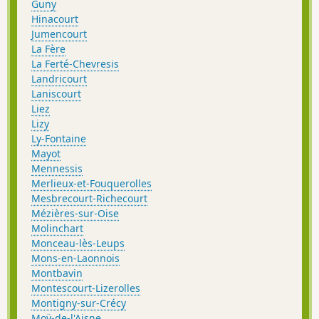
Guny
Hinacourt
Jumencourt
La Fère
La Ferté-Chevresis
Landricourt
Laniscourt
Liez
Lizy
Ly-Fontaine
Mayot
Mennessis
Merlieux-et-Fouquerolles
Mesbrecourt-Richecourt
Mézières-sur-Oise
Molinchart
Monceau-lès-Leups
Mons-en-Laonnois
Montbavin
Montescourt-Lizerolles
Montigny-sur-Crécy
Moÿ-de-l'Aisne