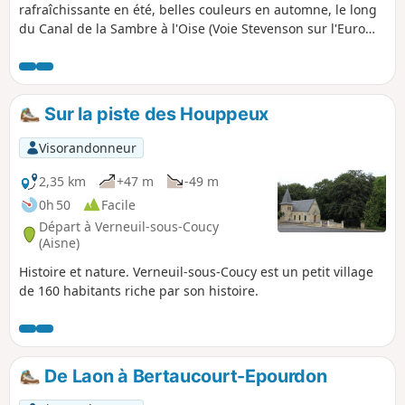
rafraîchissante en été, belles couleurs en automne, le long
du Canal de la Sambre à l'Oise (Voie Stevenson sur l'Euro
vélo 3) et à travers les étangs. Découverte du patrimoine Art
Déco présent dans les villages. Possibilité de visite d'un
musée, la Maison de Marie-Jeanne, à découvrir absolument,
véritable cerise sur le gâteau de ce parcours.
Sur la piste des Houppeux
Visorandonneur
2,35 km
+47 m
-49 m
0h 50
Facile
Départ à Verneuil-sous-Coucy
(Aisne)
Histoire et nature. Verneuil-sous-Coucy est un petit village
de 160 habitants riche par son histoire.
De Laon à Bertaucourt-Epourdon