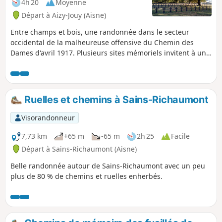
4h 20
Moyenne
Départ à Aizy-Jouy (Aisne)
Entre champs et bois, une randonnée dans le secteur
occidental de la malheureuse offensive du Chemin des
Dames d'avril 1917. Plusieurs sites mémoriels invitent à une
réflexion sur l'absurdité des massacres que les guerres
occasionnent.
Ruelles et chemins à Sains-Richaumont
Visorandonneur
7,73 km
+65 m
-65 m
2h 25
Facile
Départ à Sains-Richaumont (Aisne)
Belle randonnée autour de Sains-Richaumont avec un peu
plus de 80 % de chemins et ruelles enherbés.