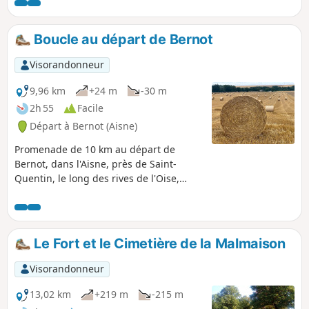
presque disparues. Toutefois, ce sera
l'occasion d'admirer au détour de quelques
rues un vendangeoir, un lavoir ou encore
Boucle au départ de Bernot
une remarquable église, dans chacun des
villages traversés.
Visorandonneur
9,96 km
+24 m
-30 m
2h 55
Facile
Départ à Bernot (Aisne)
Promenade de 10 km au départ de
Bernot, dans l'Aisne, près de Saint-
Quentin, le long des rives de l'Oise,
chères à Robert Louis Stevenson, et du
canal de la Sambre à l'Oise. Une
première partie champêtre, avant une
seconde plus boisée. Amateurs de
Le Fort et le Cimetière de la Malmaison
photos, prévoyez votre appareil.
Visorandonneur
13,02 km
+219 m
-215 m