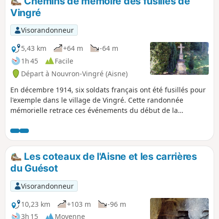
Chemins de mémoire des fusillés de
Vingré
Visorandonneur
5,43 km
+64 m
-64 m
1h 45
Facile
Départ à Nouvron-Vingré (Aisne)
En décembre 1914, six soldats français ont été fusillés pour
l'exemple dans le village de Vingré. Cette randonnée
mémorielle retrace ces événements du début de la
première guerre mondiale. L'itinéraire est d'abord jalonné
par la retranscription de la dernière lettre de ces
malheureux et par le sobre monument qui leur rend
hommage. On passe à la Croix Brisée, puis aux ruines de la
Les coteaux de l'Aisne et les carrières
Ferme et aux carrières de Confrécourt, qui sont autant de
du Guésot
témoignages de la violence inouïe de cette guerre.
Visorandonneur
10,23 km
+103 m
-96 m
3h 15
Moyenne