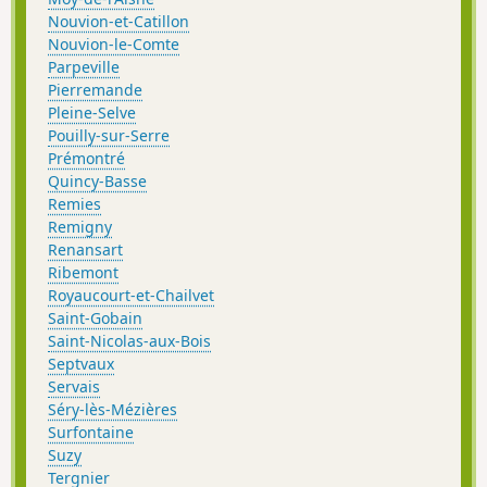
Nouvion-et-Catillon
Nouvion-le-Comte
Parpeville
Pierremande
Pleine-Selve
Pouilly-sur-Serre
Prémontré
Quincy-Basse
Remies
Remigny
Renansart
Ribemont
Royaucourt-et-Chailvet
Saint-Gobain
Saint-Nicolas-aux-Bois
Septvaux
Servais
Séry-lès-Mézières
Surfontaine
Suzy
Tergnier