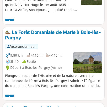
Bertaucourt-Epourdon .
qu'écrivit Victor Hugo le 1er août 1835 -
Lettre à Adèle, son épouse.J’ai quitté Laon ce
matin, vieille ville avec une cathédrale qui
est une autre ville dedans, une immense
cathédrale qui devait porter six tours et qui
n’en a que quatre ; quatre tours presque
La Forêt Domaniale de Marle à Bois-lès-
byzantines, à jour comme les flèches du XVIe
Pargny
siècle. Tout est beau à Laon, les églises, les
maisons, les environs, tout...
Visorandonneur
9,80 km
+116 m
-115 m
3h 10
Facile
Départ à Bois-lès-Pargny (Aisne)
Plongez au cœur de l'Histoire et de la nature avec cette
randonnée de 10 km à Bois-lès-Pargny ! Admirez l'élégance
du donjon de Bois-lès-Pargny, une construction unique du
XVIIe siècle en brique rose, classée Monument Historique
depuis 1927, ainsi que la sérénité de l'Église Saint-Rémi.
Pour les plus curieux, ne manquez pas le détour (seulement
2,6 km aller-retour) vers le mythique Verziau de Gargantua.