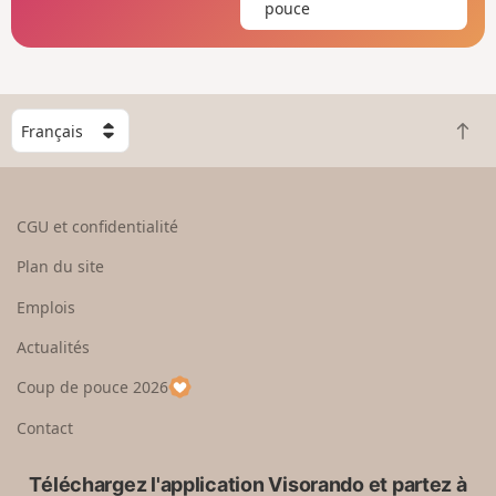
pouce
C
R
h
e
o
t
i
o
s
CGU et confidentialité
u
i
r
s
Plan du site
e
s
n
e
Emplois
h
z
Actualités
a
u
u
n
Coup de pouce 2026
t
p
a
Contact
y
s
Téléchargez l'application Visorando et partez à