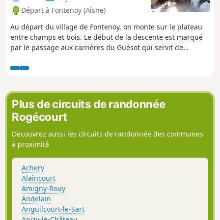
Départ à Fontenoy (Aisne)
Au départ du village de Fontenoy, on monte sur le plateau
entre champs et bois. Le début de la descente est marqué
par le passage aux carrières du Guésot qui servit de
cantonnement aux troupes françaises pendant la première
guerre mondial. La fin de la randonnée se déroule dans la
vallée de l'Aisne et en bordure d'étangs.
Plus de circuits de randonnée
Rogécourt
Découvrez aussi les circuits de randonnée des communes
à proximité
Achery
Alaincourt
Amigny-Rouy
Andelain
Anguilcourt-le-Sart
Anizy-le-Château