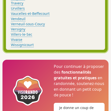
Travecy
Urvillers
Vaucelles-et-Beffecourt
Vendeuil
Verneuil-sous-Coucy
Versigny
Villers-le-Sec
Vivaise
Wissignicourt
Pour continuer à proposer
des
fonctionnalités
gratuites et pratiques
en
randonnée, soutenez-nous
en donnant un petit coup
de pouce !
Je donne un coup de