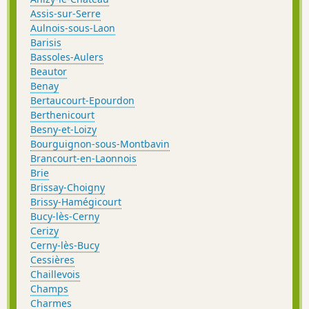
Assis-sur-Serre
Aulnois-sous-Laon
Barisis
Bassoles-Aulers
Beautor
Benay
Bertaucourt-Epourdon
Berthenicourt
Besny-et-Loizy
Bourguignon-sous-Montbavin
Brancourt-en-Laonnois
Brie
Brissay-Choigny
Brissy-Hamégicourt
Bucy-lès-Cerny
Cerizy
Cerny-lès-Bucy
Cessières
Chaillevois
Champs
Charmes