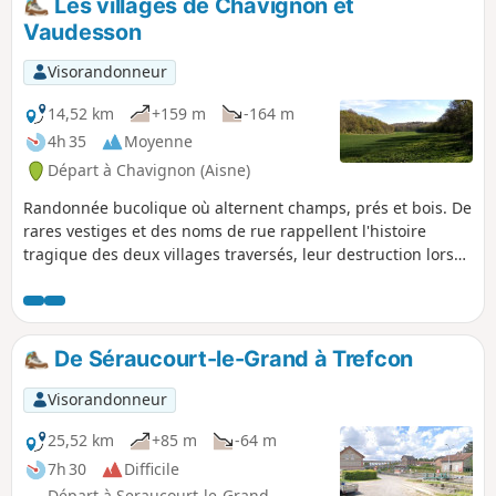
Les villages de Chavignon et
Ce menhir de plus de 4 m, classé dès 1889, est lié à une
Vaudesson
ancienne légende locale. Une escapade parfaite, alliant
harmonieusement la marche en sous-bois, la découverte
Visorandonneur
rurale et les vestiges d'un riche passé.
14,52 km
+159 m
-164 m
4h 35
Moyenne
Départ à Chavignon (Aisne)
Randonnée bucolique où alternent champs, prés et bois. De
rares vestiges et des noms de rue rappellent l'histoire
tragique des deux villages traversés, leur destruction lors
de la première guerre mondiale et leur reconstruction.
Parcours conçu et entretenu par la Communauté de
communes du Val de l'Aisne.
De Séraucourt-le-Grand à Trefcon
Visorandonneur
25,52 km
+85 m
-64 m
7h 30
Difficile
Départ à Seraucourt-le-Grand