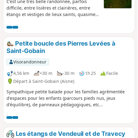
votre chemin jusque Seraucourt-le-Grand,
C'est une très belle randonnée, parfois
charmant village de la région Picardie en
difficile, entre lisières et clairières, entre
bordure de la Somme, où vous pouvez
étangs et vestiges de lieux saints, quasiment
découvrir son histoire et sa culture riches.
millénaires, dans une forêt de hêtres
parsemée de chênes aux noms évocateurs :
chênes de l'Europe, des Trois-Fillettes…
Petite boucle des Pierres Levées à
Saint-Gobain
Visorandonneur
4,56 km
+30 m
-30 m
1h 25
Facile
Départ à Saint-Gobain (Aisne)
Sympathique petite balade pour les familles agrémentée
d'espaces pour les enfants (parcours pieds nus, jeux
d'équilibre), de panneaux pédagogiques, etc...
Les étangs de Vendeuil et de Travecy