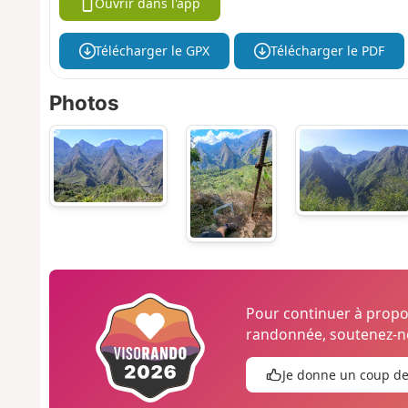
Ouvrir dans l'app
Télécharger le GPX
Télécharger le PDF
Photos
Pour continuer à prop
randonnée, soutenez-no
Je donne un coup d