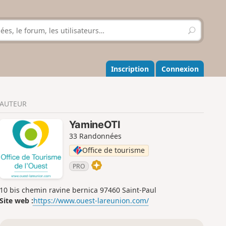
R
e
c
h
e
Inscription
Connexion
r
c
h
AUTEUR
e
r
YamineOTI
33 Randonnées
Office de tourisme
PRO
10 bis chemin ravine bernica 97460 Saint-Paul
Site web :
https://www.ouest-lareunion.com/