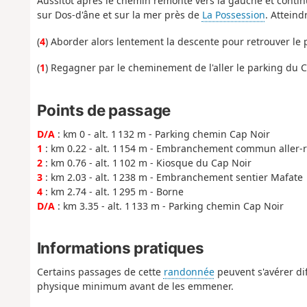
Aussitôt après le chemin remonte vers la gauche et contin
sur Dos-d'âne et sur la mer près de
La Possession
. Atteind
(
4
) Aborder alors lentement la descente pour retrouver le 
(
1
) Regagner par le cheminement de l'aller le parking du C
Points de passage
D/A
: km 0 - alt. 1 132 m - Parking chemin Cap Noir
1
: km 0.22 - alt. 1 154 m - Embranchement commun aller-
2
: km 0.76 - alt. 1 102 m - Kiosque du Cap Noir
3
: km 2.03 - alt. 1 238 m - Embranchement sentier Mafate
4
: km 2.74 - alt. 1 295 m - Borne
D/A
: km 3.35 - alt. 1 133 m - Parking chemin Cap Noir
Informations pratiques
Certains passages de cette
randonnée
peuvent s'avérer diff
physique minimum avant de les emmener.