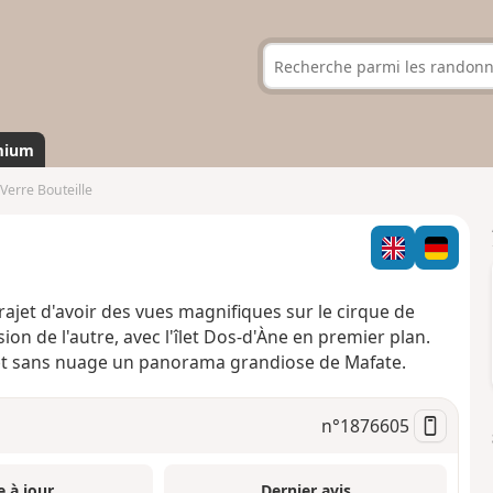
mium
Verre Bouteille
jet d'avoir des vues magnifiques sur le cirque de
ion de l'autre, avec l'îlet Dos-d'Àne en premier plan.
nt et sans nuage un panorama grandiose de Mafate.
n°
1876605
e à jour
Dernier avis