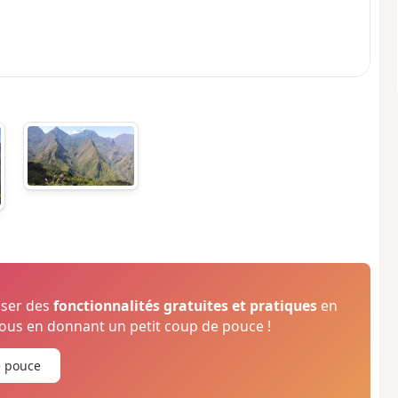
oser des
fonctionnalités gratuites et pratiques
en
us en donnant un petit coup de pouce !
e pouce