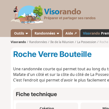
V
i
s
o
r
a
Outils
Randonnées
Aide ↗
Viso
rando
Pre
n
Visorando
Randonnées
Ile de la Réunion
La Possession
Roche 
d
o
Roche Verre Bouteille
Une randonnée courte qui permet tout au long du tra
Mafate d'un côté et sur la côte du côté de La Possess
C'est l'endroit qui permet d'avoir le plus facileme
Fiche technique
Création
Mis