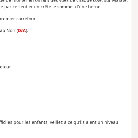
ue de monter en offrant des vues de chaque côté, sur Mafate,
re par ce sentier en crête le sommet d'une borne.
premier carrefour.
ap Noir (
D/A
).
retour
iciles pour les enfants, veillez à ce qu'ils aient un niveau