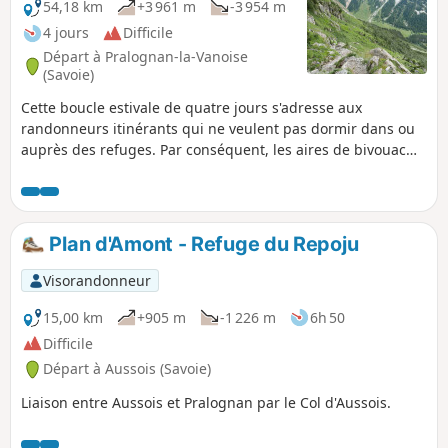
54,18 km
+3 961 m
-3 954 m
4 jours
Difficile
Départ à Pralognan-la-Vanoise
(Savoie)
Cette boucle estivale de quatre jours s'adresse aux
randonneurs itinérants qui ne veulent pas dormir dans ou
auprès des refuges. Par conséquent, les aires de bivouac
sont situées en dehors du Parc National de la Vanoise et de
la Réserve Naturelle du Plan de Tuéda.
Plan d'Amont - Refuge du Repoju
Visorandonneur
15,00 km
+905 m
-1 226 m
6h 50
Difficile
Départ à Aussois (Savoie)
Liaison entre Aussois et Pralognan par le Col d'Aussois.