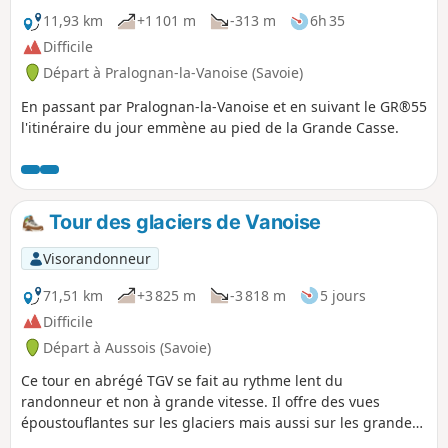
11,93 km
+1 101 m
-313 m
6h 35
Difficile
Départ à Pralognan-la-Vanoise (Savoie)
En passant par Pralognan-la-Vanoise et en suivant le GR®55
l'itinéraire du jour emmène au pied de la Grande Casse.
Tour des glaciers de Vanoise
Visorandonneur
71,51 km
+3 825 m
-3 818 m
5 jours
Difficile
Départ à Aussois (Savoie)
Ce tour en abrégé TGV se fait au rythme lent du
randonneur et non à grande vitesse. Il offre des vues
époustouflantes sur les glaciers mais aussi sur les grandes
montagnes du coin la Grande Casse et la Dent Parrachée