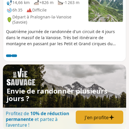
14,66 km
+826 m
-1 263 m
6h 35
Difficile
Départ à Pralognan-la-Vanoise
(Savoie)
Quatrième journée de randonnée d'un circuit de 4 jours
dans le massif de la Vanoise. Très bel itinéraire de
montagne en passant par les Petit et Grand cirques du
Marchet.
Envie de randonner plusieurs
jours ?
Profitez de
10% de réduction
J'en profite
permanente
et partez à
l’aventure !