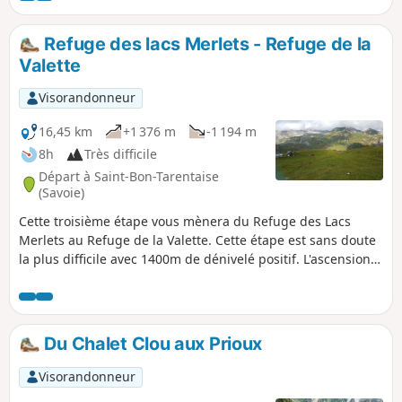
Refuge des lacs Merlets - Refuge de la
Valette
Visorandonneur
16,45 km
+1 376 m
-1 194 m
8h
Très difficile
Départ à Saint-Bon-Tarentaise
(Savoie)
Cette troisième étape vous mènera du Refuge des Lacs
Merlets au Refuge de la Valette. Cette étape est sans doute
la plus difficile avec 1400m de dénivelé positif. L'ascension
du Petit Mont Blanc, une descente difficile jusqu'aux Prioux,
puis à nouveau une très belle et longue ascension (900m de
D+) jusqu’au Col de la Valette et son refuge, agrémenteront
votre journée.
Du Chalet Clou aux Prioux
Visorandonneur