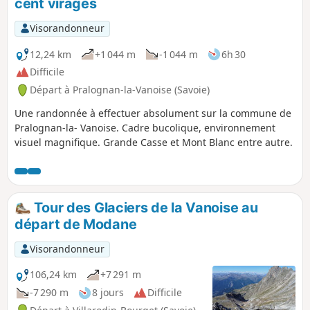
cent virages
Visorandonneur
12,24 km
+1 044 m
-1 044 m
6h 30
Difficile
Départ à Pralognan-la-Vanoise (Savoie)
Une randonnée à effectuer absolument sur la commune de
Pralognan-la- Vanoise. Cadre bucolique, environnement
visuel magnifique. Grande Casse et Mont Blanc entre autre.
Tour des Glaciers de la Vanoise au
départ de Modane
Visorandonneur
106,24 km
+7 291 m
-7 290 m
8 jours
Difficile