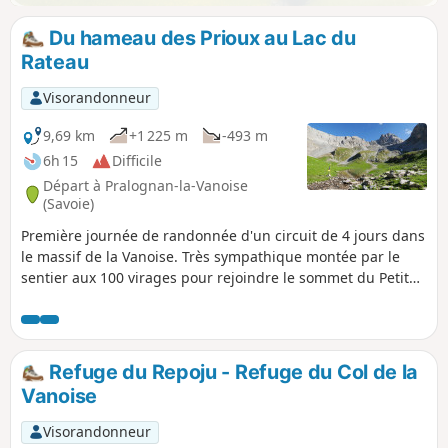
Du hameau des Prioux au Lac du
Rateau
Visorandonneur
9,69 km
+1 225 m
-493 m
6h 15
Difficile
Départ à Pralognan-la-Vanoise
(Savoie)
Première journée de randonnée d'un circuit de 4 jours dans
le massif de la Vanoise. Très sympathique montée par le
sentier aux 100 virages pour rejoindre le sommet du Petit
Mont Blanc et sa table d'orientation. Belle fin de journée
dans la Combe du Rateau.
Refuge du Repoju - Refuge du Col de la
Vanoise
Visorandonneur