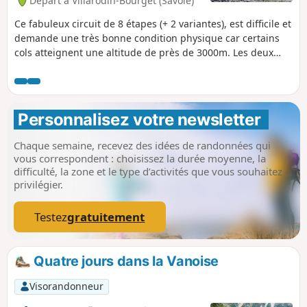
Départ à Villarodin-Bourget (Savoie)
Ce fabuleux circuit de 8 étapes (+ 2 variantes), est difficile et
demande une très bonne condition physique car certains
cols atteignent une altitude de près de 3000m. Les deux
premières étapes sortent du parcours habituel, rendant ce
circuit encore plus attrayant. Les paysages de montagne,
les glaciers, les pâturages et la flore font partie des plus
beaux des alpes. La faune est particulièrement présente
Personnalisez votre newsletter 
comme dans le Mercantour. Chaque jour nous avons vu,
marmottes, bouquetins et chamois.
Chaque semaine, recevez des idées de randonnées qui
vous correspondent : choisissez la durée moyenne, la
difficulté, la zone et le type d’activités que vous souhaitez
privilégier.
Testez
gratuitement
Quatre jours dans la Vanoise
Visorandonneur