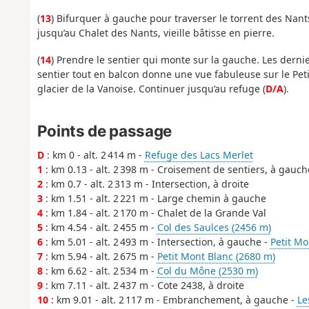
(
13
) Bifurquer à gauche pour traverser le torrent des Nants 
jusqu’au Chalet des Nants, vieille bâtisse en pierre.
(
14
) Prendre le sentier qui monte sur la gauche. Les dernier
sentier tout en balcon donne une vue fabuleuse sur le Peti
glacier de la Vanoise. Continuer jusqu’au refuge (
D/A
).
Points de passage
D
: km 0 - alt. 2 414 m -
Refuge des Lacs Merlet
1
: km 0.13 - alt. 2 398 m - Croisement de sentiers, à gauch
2
: km 0.7 - alt. 2 313 m - Intersection, à droite
3
: km 1.51 - alt. 2 221 m - Large chemin à gauche
4
: km 1.84 - alt. 2 170 m - Chalet de la Grande Val
5
: km 4.54 - alt. 2 455 m -
Col des Saulces (2456 m)
6
: km 5.01 - alt. 2 493 m - Intersection, à gauche -
Petit Mo
7
: km 5.94 - alt. 2 675 m -
Petit Mont Blanc (2680 m)
8
: km 6.62 - alt. 2 534 m -
Col du Mône (2530 m)
9
: km 7.11 - alt. 2 437 m - Cote 2438, à droite
10
: km 9.01 - alt. 2 117 m - Embranchement, à gauche -
Le