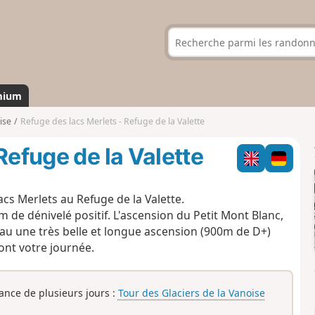
mium
ise
Refuge des lacs Merlets - Refuge de la Valette
Refuge de la Valette
s Merlets au Refuge de la Valette.
0m de dénivelé positif. L'ascension du Petit Mont Blanc,
eau une très belle et longue ascension (900m de D+)
ont votre journée.
rance de plusieurs jours :
Tour des Glaciers de la Vanoise