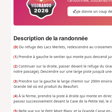
randonnée, soutenez-no
Je donne un coup d
Description de la randonnée
(
D
) Du refuge des Lacs Merlets, redescendre au croisement 
(
1
) Prendre à gauche le sentier qui monte puis descend ju
(
2
) Continuer sur la droite, passer devant le refuge du G
notre passage). Descendre sur une large piste jusqu’à une 
(
3
) Prendre sur la gauche le large chemin sur 200m environ
Grande Val où est produit du Beaufort.
(
4
) À la ferme, prendre la piste à droite qui monte en dire
passez successivement devant la Cave de la Petite Val, le ch
(
5
) Belle vue sur le Petit Mont Blanc et la Grande Casse en 