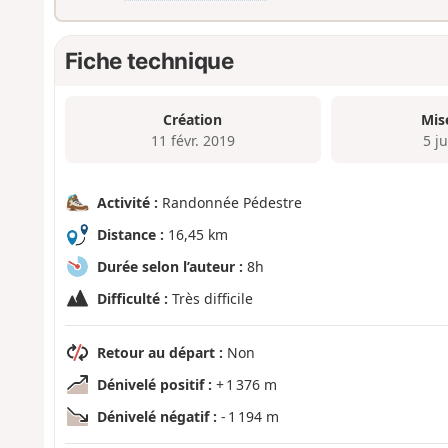
Fiche technique
Création
Mis
11 févr. 2019
5 ju
Activité :
Randonnée Pédestre
Distance :
16,45 km
Durée selon l’auteur :
8h
Difficulté :
Très difficile
Retour au départ :
Non
Dénivelé positif :
+ 1 376 m
Dénivelé négatif :
- 1 194 m