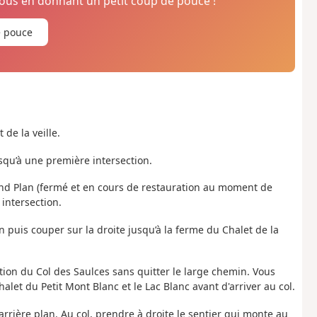
us en donnant un petit coup de pouce !
e pouce
de la veille.
squ’à une première intersection.
rand Plan (fermé et en cours de restauration au moment de
intersection.
 puis couper sur la droite jusqu’à la ferme du Chalet de la
ction du Col des Saulces sans quitter le large chemin. Vous
alet du Petit Mont Blanc et le Lac Blanc avant d'arriver au col.
arrière plan. Au col, prendre à droite le sentier qui monte au