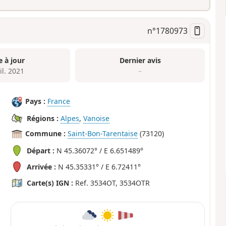
n°
1780973
e à jour
Dernier avis
il. 2021
–
Pays :
France
Régions :
Alpes
,
Vanoise
Commune :
Saint-Bon-Tarentaise
(73120)
Départ :
N 45.36072° / E 6.651489°
Arrivée :
N 45.35331° / E 6.72411°
Carte(s) IGN :
Ref. 3534OT, 3534OTR