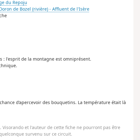
ge du Repoju
Doron de Bozel (rivière) - Affluent de l'Isère
uche
its : l'esprit de la montagne est omniprésent.
echnique.
 chance d’apercevoir des bouquetins. La température était là
Visorando et l'auteur de cette fiche ne pourront pas être
uelconque survenu sur ce circuit.