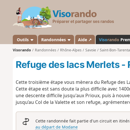
V
i
s
o
r
a
Outils
Randonnées
Aide ↗
Viso
rando
Pre
n
Visorando
Randonnées
Rhône-Alpes
Savoie
Saint-Bon-Tarenta
d
o
Refuge des lacs Merlets - 
Cette troisième étape vous mènera du Refuge des Lac
Cette étape est sans doute la plus difficile avec 140
une descente difficile jusqu'aux Prioux, puis à nouv
jusqu’au Col de la Valette et son refuge, agrémenter
Cette randonnée fait partie d'un circuit en itiné
au départ de Modane