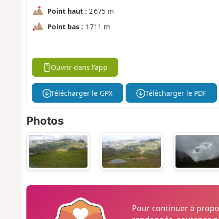
Point haut :
2 675 m
Point bas :
1 711 m
Ouvrir dans l'app
Télécharger le GPX
Télécharger le PDF
Photos
Pour continuer à prop