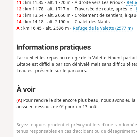
11
: km 11.35 - alt. 1 720 m - À droite vers Les Prioux -
Refu
12
: km 11.78 - alt. 1 717 m - Traversée de route, après le -
13
: km 13.54 - alt. 2 050 m - Croisement de sentiers, à ga
14
: km 14.18 - alt. 2 190 m - Chalet des Nants
A
: km 16.45 - alt. 2 596 m -
Refuge de la Valette (2577 m)
Informations pratiques
L'accueil et les repas au refuge de la Valette étaient parfa
L'étape est difficile par son dénivelé mais sans difficulté t
L'eau est présente sur le parcours.
À voir
(
A
) Pour rendre le site encore plus beau, nous avons eu la
aussi en dessous de 0° pour un 13 août.
Soyez toujours prudent et prévoyant lors d'une randonnée. 
tenus responsables en cas d'accident ou de désagrément q