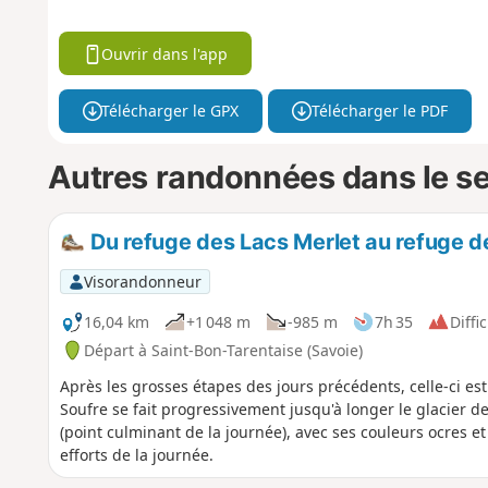
Ouvrir dans l'app
Télécharger le GPX
Télécharger le PDF
Autres randonnées dans le s
Du refuge des Lacs Merlet au refuge d
Visorandonneur
16,04 km
+1 048 m
-985 m
7h 35
Diffic
Départ à Saint-Bon-Tarentaise (Savoie)
Après les grosses étapes des jours précédents, celle-ci est
Soufre se fait progressivement jusqu'à longer le glacier 
(point culminant de la journée), avec ses couleurs ocres
efforts de la journée.