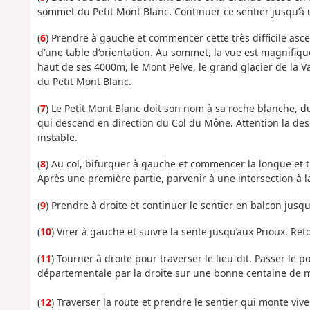
sommet du Petit Mont Blanc. Continuer ce sentier jusqu’à 
(
6
) Prendre à gauche et commencer cette très difficile asce
d’une table d’orientation. Au sommet, la vue est magnifi
haut de ses 4000m, le Mont Pelve, le grand glacier de la Va
du Petit Mont Blanc.
(
7
) Le Petit Mont Blanc doit son nom à sa roche blanche, d
qui descend en direction du Col du Mône. Attention la des
instable.
(
8
) Au col, bifurquer à gauche et commencer la longue et 
Après une première partie, parvenir à une intersection à l
(
9
) Prendre à droite et continuer le sentier en balcon jusqu
(
10
) Virer à gauche et suivre la sente jusqu’aux Prioux. Retou
(
11
) Tourner à droite pour traverser le lieu-dit. Passer le
départementale par la droite sur une bonne centaine de m
(
12
) Traverser la route et prendre le sentier qui monte viv