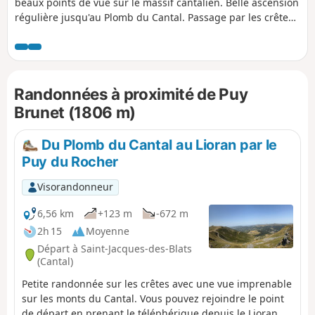
beaux points de vue sur le massif cantalien. Belle ascension
régulière jusqu'au Plomb du Cantal. Passage par les crêtes
puis descente dans le vallon de Ferval. La randonnée passe
dans les estives, attention aux vaches présentes à partir du
mois de mai jusqu'en automne.
Randonnées à proximité de Puy
Brunet (1806 m)
Du Plomb du Cantal au Lioran par le
Puy du Rocher
Visorandonneur
6,56 km
+123 m
-672 m
2h 15
Moyenne
Départ à Saint-Jacques-des-Blats
(Cantal)
Petite randonnée sur les crêtes avec une vue imprenable
sur les monts du Cantal. Vous pouvez rejoindre le point
de départ en prenant le téléphérique depuis le Lioran ou