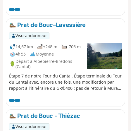
Prat de Bouc–Lavessière
Visorandonneur
14,67 km
+248 m
-706 m
4h 55
Moyenne
Départ à Albepierre-Bredons
(Cantal)
Étape 7 de notre Tour du Cantal. Étape terminale du Tour
du Cantal avec, encore une fois, une modification par
rapport à l'itinéraire du GR®400 : pas de retour à Murat,
mais à Laveissière (où nous avons laissé notre véhicule,
voir épisode 1). L'étape se déroule essentiellement à
l'ombre, mais le fait de descendre, en altitude, amène la
chaleur…
Prat de Bouc - Thiézac
Visorandonneur