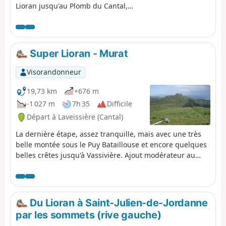
Lioran jusqu'au Plomb du Cantal,
passages en forêt pour débuter, puis
forte montée pour accéder au Puy du
Rocher par l'Aiguillon ; traversée
pour rejoindre la gare d'arrivée du
Super Lioran - Murat
téléphérique et dernière grimpette
(modérée) pour le Plomb du
Visorandonneur
Cantal.Panoramas de tous côtés. On
découvre les paysages de plusieurs
19,73 km
+676 m
vallées selon les passages. On en
-1 027 m
7h 35
Difficile
prend plein les yeux !
Départ à Laveissière (Cantal)
La dernière étape, assez tranquille, mais avec une très
belle montée sous le Puy Bataillouse et encore quelques
belles crêtes jusqu'à Vassivière. Ajout modérateur au
06/07/2021 : Attention, quelques modifications du
parcours sur le terrain : vois les avis en bas de cette fiche
Du Lioran à Saint-Julien-de-Jordanne
par les sommets (rive gauche)