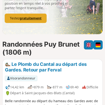
p
position en temps réel à vos proches et
partez l’esprit tranquille.
Testez
gratuitement
Randonnées Puy Brunet
(1806 m)
Le Plomb du Cantal au départ des
Gardes. Retour par Ferval
Visorandonneur
14,42 km
+879 m
-877 m
6h 40
Difficile
Départ à Saint-Jacques-des-Blats (Cantal)
Belle randonnée au départ du hameau des Gardes avec de