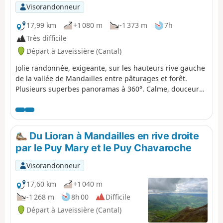
Visorandonneur
17,99 km
+1 080 m
-1 373 m
7h
Très difficile
Départ à Laveissière (Cantal)
Jolie randonnée, exigeante, sur les hauteurs rive gauche
de la vallée de Mandailles entre pâturages et forêt.
Plusieurs superbes panoramas à 360°. Calme, douceur
des reliefs auvergnats, contrastes de couleur et de relief
de la vallée de la Jordanne. La difficulté de cette
randonnée réside réside dans sa longueur et la montée
au Griou (que l'on peut ignorer). La plus grande partie
Du Lioran à Mandailles en rive droite
du parcours est à l'ombre, sous des feuillus denses mais
par le Puy Mary et le Puy Chavaroche
qui ne bloquent pas la vue sur les vallées.
Visorandonneur
17,60 km
+1 040 m
-1 268 m
8h 00
Difficile
Départ à Laveissière (Cantal)