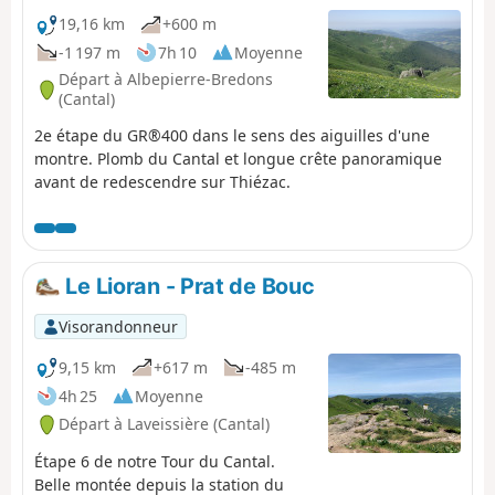
19,16 km
+600 m
-1 197 m
7h 10
Moyenne
Départ à Albepierre-Bredons
(Cantal)
2e étape du GR®400 dans le sens des aiguilles d'une
montre. Plomb du Cantal et longue crête panoramique
avant de redescendre sur Thiézac.
Le Lioran - Prat de Bouc
Visorandonneur
9,15 km
+617 m
-485 m
4h 25
Moyenne
Départ à Laveissière (Cantal)
Étape 6 de notre Tour du Cantal.
Belle montée depuis la station du