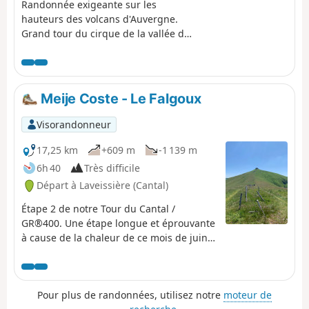
Randonnée exigeante sur les
hauteurs des volcans d'Auvergne.
Grand tour du cirque de la vallée de
Mandailles par sa rive droite.
Superbes et larges panoramas sur
les plus hauts sommets, la vue porte
au loin. Verdure des paysages
Meije Coste - Le Falgoux
auvergnats.
Visorandonneur
17,25 km
+609 m
-1 139 m
6h 40
Très difficile
Départ à Laveissière (Cantal)
Étape 2 de notre Tour du Cantal /
GR®400. Une étape longue et éprouvante
à cause de la chaleur de ce mois de juin.
Peut être prévoir un découpage différent
des étapes. Très beaux tronçons,
notamment l'arrivée sur la crête avant le
Pour plus de randonnées, utilisez notre
moteur de
Puy Mary, les environs du Puy de la