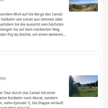
ndem Blick auf die Berge des Cantal.
 Seilbahn von Lioran aus nehmen oder
achdem Sie die Aussicht vom höchsten
elangen Sie auf dem markierten Weg
 den Puy du Rocher, um einen weiteren
eine Umgebung zu genießen.
r Station Lioran hinab. Die Wanderung
er gibt es zwei Stellen, die für manche
teigen muss, aber es wurden Hilfsmittel
ttel
er Tour durch das Cantal mit einer
eine Rückkehr nach Murat, sondern
, siehe Episode 1). Die Etappe verläuft
ingt Hitze mit sich..