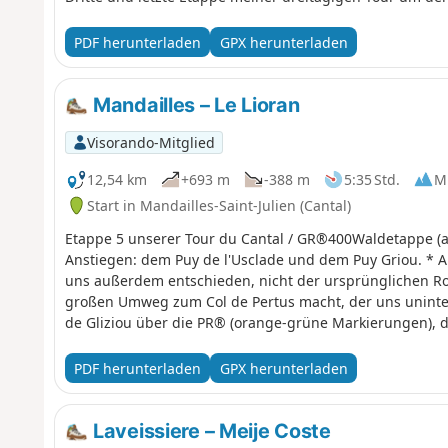
PDF herunterladen
GPX herunterladen
Mandailles – Le Lioran
Visorando-Mitglied
12,54 km
+693 m
-388 m
5:35 Std.
Mi
Start in Mandailles-Saint-Julien (Cantal)
Etappe 5 unserer Tour du Cantal / GR®400Waldetappe (al
Anstiegen: dem Puy de l'Usclade und dem Puy Griou. *
uns außerdem entschieden, nicht der ursprünglichen Ro
großen Umweg zum Col de Pertus macht, der uns uninter
de Gliziou über die PR® (orange-grüne Markierungen), d
hinaufführen.
PDF herunterladen
GPX herunterladen
Laveissiere – Meije Coste