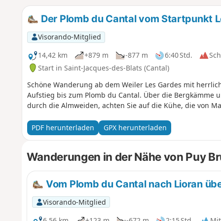
Der Plomb du Cantal vom Startpunkt L
Visorando-Mitglied
14,42 km
+879 m
-877 m
6:40 Std.
Sc
Start in Saint-Jacques-des-Blats (Cantal)
Schöne Wanderung ab dem Weiler Les Gardes mit herrliche
Aufstieg bis zum Plomb du Cantal. Über die Bergkämme un
durch die Almweiden, achten Sie auf die Kühe, die von Mai
PDF herunterladen
GPX herunterladen
Wanderungen in der Nähe von Puy Br
Vom Plomb du Cantal nach Lioran übe
Visorando-Mitglied
6,56 km
+123 m
-672 m
2:15 Std.
Mit