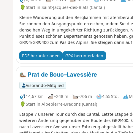
Start in Saint-Jacques-des-Blats (Cantal)
Kleine Wanderung auf den Bergkämmen mit atemberaube
Sie können den Ausgangspunkt erreichen, indem Sie die
denselben Weg in umgekehrter Richtung zurücklegen. N
Punkt dieses schönen Departements genossen haben, g
GR®4/GR®400 zum Pas des Alpins. Sie steigen dann auf
atemberaubenden Blick auf den Plomb du Cantal und s
Anschließend steigen Sie über die Bergkämme wieder zu
PDF herunterladen
GPX herunterladen
endet im Wald von Lioran.Achtung: Nach dem Puy du Roch
etwas schwierig sein können, da man über Felsen hinabs
angebracht.
Prat de Bouc–Lavessière
Visorando-Mitglied
14,67 km
+248 m
-706 m
4:55 Std.
Mi
Start in Albepierre-Bredons (Cantal)
Etappe 7 unserer Tour durch das Cantal. Letzte Etappe d
weiteren Änderung gegenüber der Route des GR®400: k
nach Laveissière (wo wir unser Fahrzeug abgestellt haben
größtenteils im Schatten, aber der Abstieg in die Tiefe br