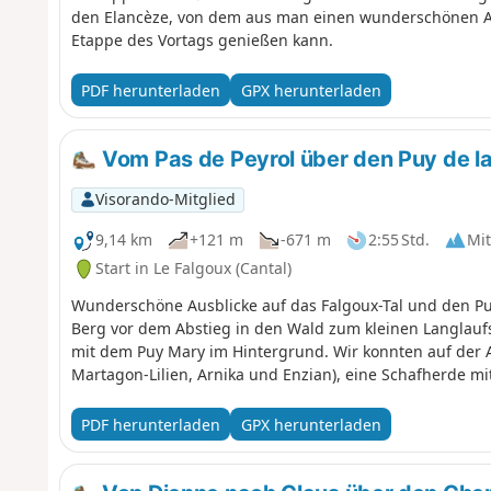
den Elancèze, von dem aus man einen wunderschönen Aus
Etappe des Vortags genießen kann.
PDF herunterladen
GPX herunterladen
Vom Pas de Peyrol über den Puy de la
Visorando-Mitglied
9,14 km
+121 m
-671 m
2:55 Std.
Mit
Start in Le Falgoux (Cantal)
Wunderschöne Ausblicke auf das Falgoux-Tal und den P
Berg vor dem Abstieg in den Wald zum kleinen Langlauf
mit dem Puy Mary im Hintergrund. Wir konnten auf der
Martagon-Lilien, Arnika und Enzian), eine Schafherde m
PDF herunterladen
GPX herunterladen