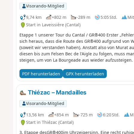
Visorando-Mitglied
9,74 km
+802 m
-289 m
5:05 Std.
Mit
Start in Laveissière (Cantal)
Etappe 1 unserer Tour du Cantal / GR®400 Erster „Fehler”
sich heraus, dass die Route des GR®400 aufgrund von
(soweit wir verstanden haben). Anstatt also von Murat 
diesen bis zum Felsen Bec de l'Aigle zu folgen, muss ma
steigen, um von La Bourgeade aus wieder aufzusteigen. 
starten.
PDF herunterladen
GPX herunterladen
Thiézac – Mandailles
Visorando-Mitglied
13,56 km
+854 m
-725 m
6:20 Std.
Mi
Start in Thiézac (Cantal)
3. Etappe desGR®400im Uhrzeigersinn. Eine recht ruhig