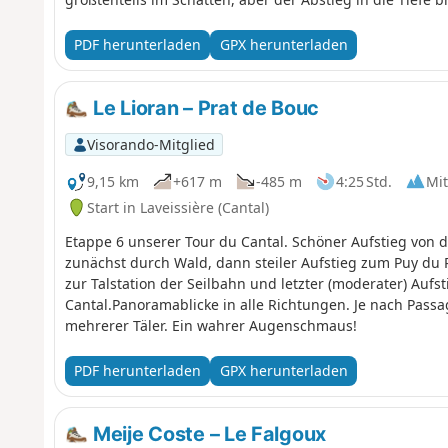
PDF herunterladen
GPX herunterladen
Le Lioran – Prat de Bouc
Visorando-Mitglied
9,15 km
+617 m
-485 m
4:25 Std.
Mit
Start in Laveissière (Cantal)
Etappe 6 unserer Tour du Cantal. Schöner Aufstieg von d
zunächst durch Wald, dann steiler Aufstieg zum Puy du
zur Talstation der Seilbahn und letzter (moderater) Auf
Cantal.Panoramablicke in alle Richtungen. Je nach Pass
mehrerer Täler. Ein wahrer Augenschmaus!
PDF herunterladen
GPX herunterladen
Meije Coste – Le Falgoux