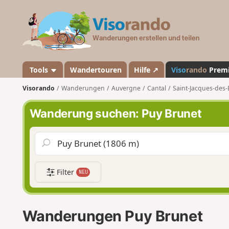
V
i
s
o
r
a
Tools
Wandertouren
Hilfe ↗
Viso
rando
Prem
n
Visorando
Wanderungen
Auvergne
Cantal
Saint-Jacques-des-
d
o
Wanderung suchen: Puy Brunet
Filter
NEU
Wanderungen Puy Brunet