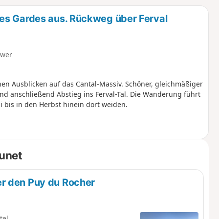
u
n
es Gardes aus. Rückweg über Ferval
m
hwer
n Ausblicken auf das Cantal-Massiv. Schöner, gleichmäßiger
d anschließend Abstieg ins Ferval-Tal. Die Wanderung führt
 bis in den Herbst hinein dort weiden.
unet
r den Puy du Rocher
tel