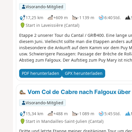
Visorando-Mitglied
17,25 km
+609 m
-1 139 m
6:40 Std.
Start in Laveissière (Cantal)
Etappe 2 unserer Tour du Cantal / GR®400. Eine lange 
diesem Juni. Vielleicht sollte man die Etappen anders au
insbesondere die Ankunft auf dem Kamm vor dem Puy Ma
usw. Schwierigere Passagen: Passage der Brèche de Roll
Abstieg zum Falgoux. Der Aufstieg zum Puy Mary ist nicht
PDF herunterladen
GPX herunterladen
Vom Col de Cabre nach Falgoux über
Visorando-Mitglied
15,34 km
+488 m
-1 089 m
5:45 Std.
Start in Mandailles-Saint-Julien (Cantal)
Dritte und letzte Etappe meiner dreitägigen Tour um d