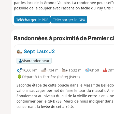
par les lacs de la Grande Valloire. La randonnée peut s'effe
possible de la coupler avec l'ascension facile du Puy Gris 
Télécharger le PDF
Télécharger le GPX
Randonnées à proximité de Premier ch
Sept Laux J2
Visorandonneur
16,66 km
+734 m
-1 532 m
6h 50
Diff
Départ à La Ferrière (Isère) (Isère)
Seconde étape de cette boucle dans le Massif de Belledon
vallons sauvages permet de faire le tour du massif d'Alle
éboulement au niveau du cul de la vieille entre 2 et 3, ne 
contourner par le GR®738. Merci de nous indiquer dans 
concernant la levée de cet arrêté.