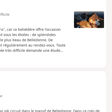
fficile
s", car ce belvédère offre l'occasion
 sous les étoiles : de splendides
 le plus beau de Belledonne. De
 est régulièrement au rendez-vous. Toute
née très difficile demande une étude
e
un joli circuit dans le massif de Belledonne. Dans ce coin de