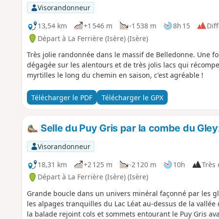
Visorandonneur
13,54 km
+1 546 m
-1 538 m
8h 15
Diff
Départ à La Ferrière (Isère) (Isère)
Très jolie randonnée dans le massif de Belledonne. Une fo
dégagée sur les alentours et de très jolis lacs qui récompe
myrtilles le long du chemin en saison, c'est agréable !
Télécharger le PDF
Télécharger le GPX
Selle du Puy Gris par la combe du Gleyz
Visorandonneur
18,31 km
+2 125 m
-2 120 m
10h
Très d
Départ à La Ferrière (Isère) (Isère)
Grande boucle dans un univers minéral façonné par les gl
les alpages tranquilles du Lac Léat au-dessus de la vallé
la balade rejoint cols et sommets entourant le Puy Gris av