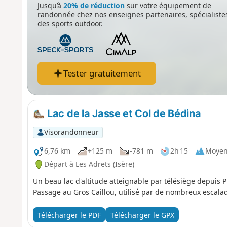
Jusqu’à
20% de réduction
sur votre équipement de
randonnée chez nos enseignes partenaires, spécialiste
des sports outdoor.
Tester gratuitement
Lac de la Jasse et Col de Bédina
Visorandonneur
6,76 km
+125 m
-781 m
2h 15
Moye
Départ à Les Adrets (Isère)
Un beau lac d'altitude atteignable par télésiège depuis P
Passage au Gros Caillou, utilisé par de nombreux escala
Télécharger le PDF
Télécharger le GPX