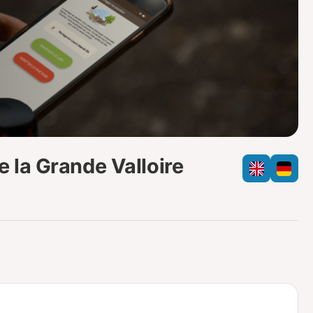
o
a
i
m
p
 la Grande Valloire