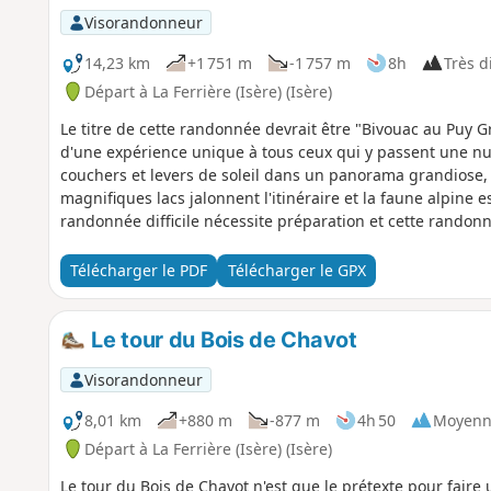
Visorandonneur
14,23 km
+1 751 m
-1 757 m
8h
Très di
Départ à La Ferrière (Isère) (Isère)
Le titre de cette randonnée devrait être "Bivouac au Puy Gri
d'une expérience unique à tous ceux qui y passent une nuit
couchers et levers de soleil dans un panorama grandiose,
magnifiques lacs jalonnent l'itinéraire et la faune alpine
randonnée difficile nécessite préparation et cette randon
préalable.
Télécharger le PDF
Télécharger le GPX
Le tour du Bois de Chavot
Visorandonneur
8,01 km
+880 m
-877 m
4h 50
Moyenn
Départ à La Ferrière (Isère) (Isère)
Le tour du Bois de Chavot n'est que le prétexte pour faire 