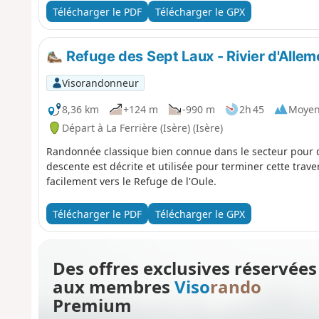
Télécharger le PDF
Télécharger le GPX
Refuge des Sept Laux - Rivier d'Alle
Visorandonneur
8,36 km
+124 m
-990 m
2h 45
Moye
Départ à La Ferrière (Isère) (Isère)
Randonnée classique bien connue dans le secteur pour déc
descente est décrite et utilisée pour terminer cette trav
facilement vers le Refuge de l'Oule.
Télécharger le PDF
Télécharger le GPX
Des offres exclusives réservées
aux membres
Viso
rando
Premium