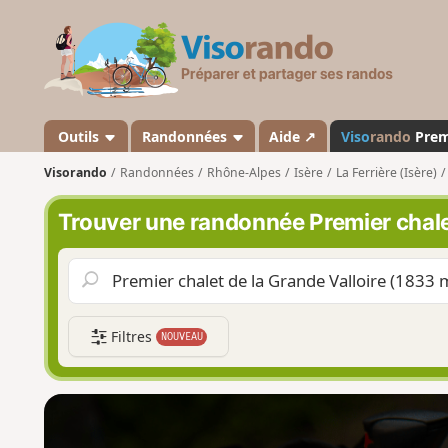
V
i
s
o
r
a
Outils
Randonnées
Aide ↗
Viso
rando
Pre
n
Visorando
Randonnées
Rhône-Alpes
Isère
La Ferrière (Isère)
d
o
Trouver une randonnée Premier chalet
Filtres
NOUVEAU