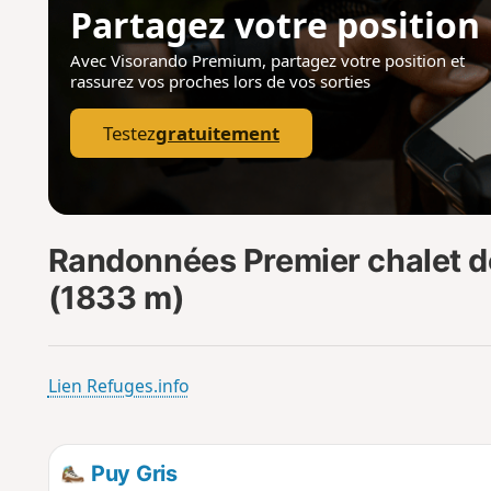
Partagez votre position
Avec Visorando Premium, partagez votre position
et
rassurez vos proches lors de vos sorties
Testez
gratuitement
Randonnées Premier chalet de
(1833 m)
Lien Refuges.info
Puy Gris