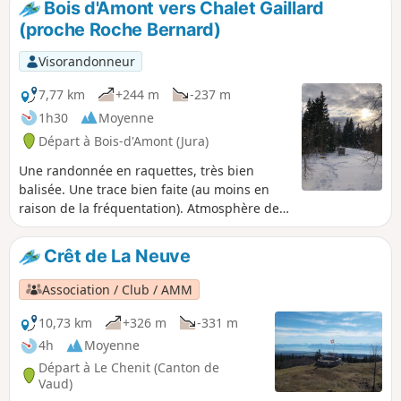
Bois d'Amont vers Chalet Gaillard
(proche Roche Bernard)
Visorandonneur
7,77 km
+244 m
-237 m
1h30
Moyenne
Départ à Bois-d'Amont (Jura)
Une randonnée en raquettes, très bien
balisée. Une trace bien faite (au moins en
raison de la fréquentation). Atmosphère de
pré-bois en grande partie. Une halte
gourmande vous attend à l'arrivée, avec un
Crêt de La Neuve
accueil chaleureux pour ceux qui le
souhaitent. Prolongation possible facilement
Association / Club / AMM
jusqu'à la Roche Bernard (1,6 km aller) et
retour par le même tracé.
10,73 km
+326 m
-331 m
4h
Moyenne
Départ à Le Chenit (Canton de
Vaud)