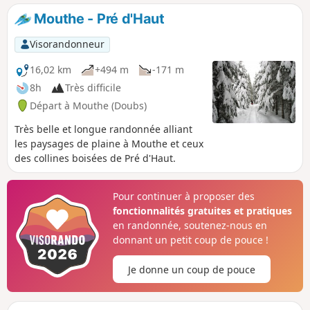
nordique qui sont damées en hiver, par respect
Mouthe - Pré d'Haut
pour les pratiquants et pour le travail des
pisteurs nous vous prions de ne pas marcher
Visorandonneur
sur les pistes.
16,02 km
+494 m
-171 m
8h
Très difficile
Départ à Mouthe (Doubs)
Très belle et longue randonnée alliant
les paysages de plaine à Mouthe et ceux
des collines boisées de Pré d'Haut.
Pour continuer à proposer des
fonctionnalités gratuites et pratiques
en randonnée, soutenez-nous en
donnant un petit coup de pouce !
Je donne un coup de pouce