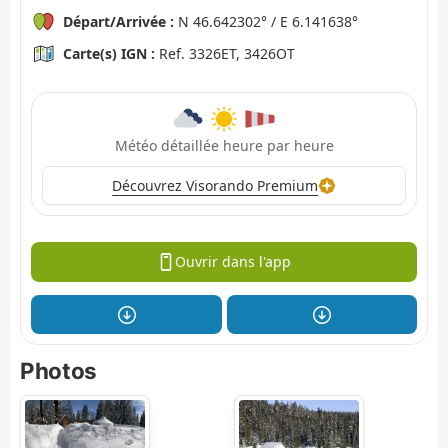
Départ/Arrivée :
N 46.642302° / E 6.141638°
Carte(s) IGN :
Ref. 3326ET, 3426OT
Météo détaillée heure par heure
Découvrez Visorando Premium
Ouvrir dans l'app
Photos