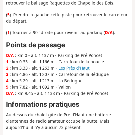
retrouver le balisage Raquettes de Chapelle des Bois.
(
5
). Prendre à gauche cette piste pour retrouver le carrefour
du départ.
(
1
) Tourner à 90° droite pour revenir au parking (
D/A
).
Points de passage
D/A
: km 0 - alt. 1 137 m - Parking de Pré Poncet
1
: km 0.33 - alt. 1 166 m - Carrefour de la boucle
2
: km 3.33 - alt. 1 263 m -
Les Près d'Haut
3
: km 4.86 - alt. 1 207 m - Carrefour de la Bédugue
4
: km 5.29 - alt. 1 213 m - La Bédugue
5
: km 7.82 - alt. 1 092 m - Vallon
D/A
: km 9.45 - alt. 1 138 m - Parking de Pré Poncet
Informations pratiques
Au dessus du chalet gîte de Pré d'Haut une batterie
d'antennes de radio amateur occupe la butte. Mais
aujourd'hui il n'y a aucun 73 présent.