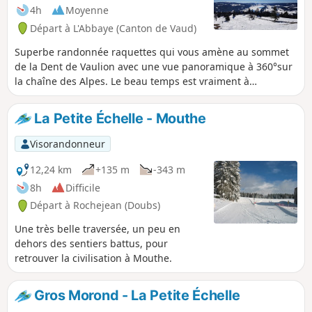
autorisés afin de préserver la faune
4h
Moyenne
sauvage, les accès au Crêt des Danses
Départ à L'Abbaye (Canton de Vaud)
et au sommet 1515 sont donc interdits.
Superbe randonnée raquettes qui vous amène au sommet
de la Dent de Vaulion avec une vue panoramique à 360°sur
la chaîne des Alpes. Le beau temps est vraiment à
privilégier pour cette balade si l'on veut profiter de la vue
exceptionnelle des Alpes en particulier, sans oublier les
La Petite Échelle - Mouthe
trois lacs : Léman, Joux et Brenet.
Visorandonneur
12,24 km
+135 m
-343 m
8h
Difficile
Départ à Rochejean (Doubs)
Une très belle traversée, un peu en
dehors des sentiers battus, pour
retrouver la civilisation à Mouthe.
Gros Morond - La Petite Échelle