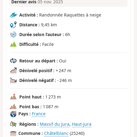
Dernier avis
05 nov. 2025
Activité :
Randonnée Raquettes à neige
Distance :
9,45 km
Durée selon l’auteur :
6h
Difficulté :
Facile
Retour au départ :
Oui
Dénivelé positif :
+ 247 m
Dénivelé négatif :
- 246 m
Point haut :
1 273 m
Point bas :
1 087 m
Pays :
France
Régions :
Massif du Jura
,
Haut-Jura
Commune :
Châtelblanc
(25240)