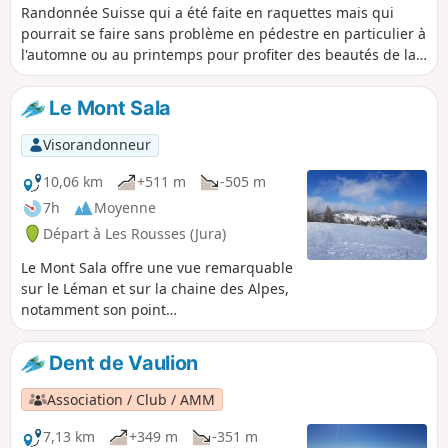
Randonnée Suisse qui a été faite en raquettes mais qui
pourrait se faire sans problème en pédestre en particulier à
l'automne ou au printemps pour profiter des beautés de la
nature. Le Col du Marchairuz relie la vallée de Joux au Lac
Léman.
Le Mont Sala
Visorandonneur
10,06 km
+511 m
-505 m
7h
Moyenne
Départ à Les Rousses (Jura)
Le Mont Sala offre une vue remarquable
sur le Léman et sur la chaine des Alpes,
notamment son point
culminant.Remarque importante
mentionnée par un randonneur : ce
Dent de Vaulion
topo est situé dans une zone
réglementée par le District Franc
Association / Club / AMM
Fédéral du Noirmont ; en période
hivernale, seuls les sentiers balisés sont
7,13 km
+349 m
-351 m