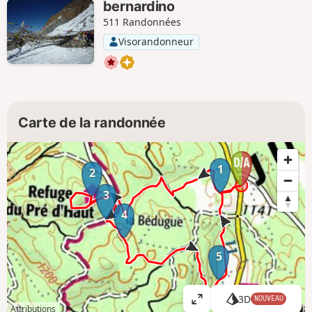
bernardino
511 Randonnées
Visorandonneur
Carte de la randonnée
1
2
3
4
5
3D
NOUVEAU
A
Attributions