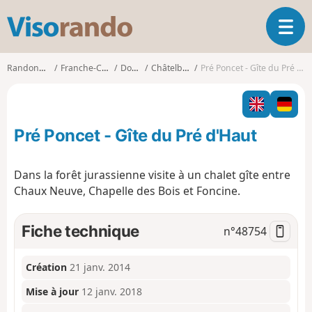
V
O
i
u
s
v
o
Randonnées
Franche-Comté
Doubs
Châtelblanc
Pré Poncet - Gîte du Pré d'Haut
r
r
i
a
r
n
l
d
Pré Poncet - Gîte du Pré d'Haut
a
o
n
a
Dans la forêt jurassienne visite à un chalet gîte entre
v
Chaux Neuve, Chapelle des Bois et Foncine.
i
g
a
Fiche technique
n°
48754
t
i
o
Création
21 janv. 2014
n
Mise à jour
12 janv. 2018