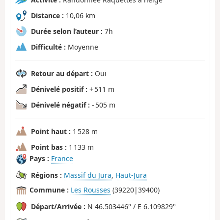
Distance :
10,06 km
Durée selon l’auteur :
7h
Difficulté :
Moyenne
Retour au départ :
Oui
Dénivelé positif :
+ 511 m
Dénivelé négatif :
- 505 m
Point haut :
1 528 m
Point bas :
1 133 m
Pays :
France
Régions :
Massif du Jura
,
Haut-Jura
Commune :
Les Rousses
(39220|39400)
Départ/Arrivée :
N 46.503446° / E 6.109829°