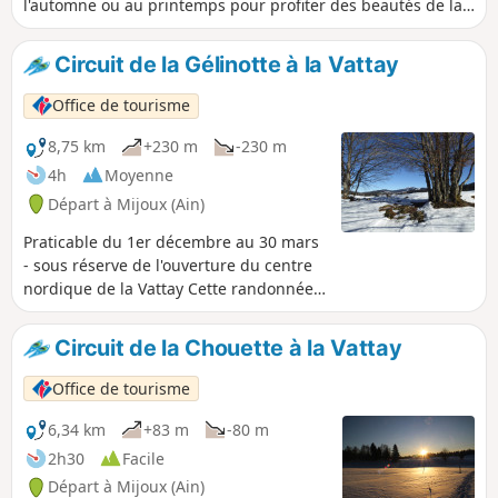
l'automne ou au printemps pour profiter des beautés de la
nature. Le Col du Marchairuz relie la vallée de Joux au Lac
Léman.
Circuit de la Gélinotte à la Vattay
Office de tourisme
8,75 km
+230 m
-230 m
4h
Moyenne
Départ à Mijoux (Ain)
Praticable du 1er décembre au 30 mars
- sous réserve de l'ouverture du centre
nordique de la Vattay Cette randonnée
sur le plateau du Jura, dans un vaste
espace dédié aux activités nordiques,
Circuit de la Chouette à la Vattay
nous mène jusqu'au sommet de la
Gélinotte, d'où la vue sur les Alpes et le
Office de tourisme
Mont Blanc est absolument superbe. Le
balisage (piquets violets et poteaux
6,34 km
+83 m
-80 m
indicateurs) est très bien fait.Très bel
2h30
Facile
itinéraire sur le domaine de la Vattay,
Départ à Mijoux (Ain)