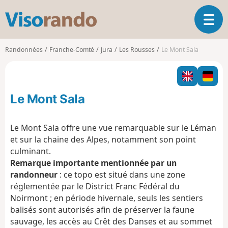
V
O
i
u
s
v
o
Randonnées
Franche-Comté
Jura
Les Rousses
Le Mont Sala
r
r
i
a
r
n
l
d
Le Mont Sala
a
o
n
a
Le Mont Sala offre une vue remarquable sur le Léman
v
et sur la chaine des Alpes, notamment son point
i
culminant.
g
Remarque importante mentionnée par un
a
t
randonneur
: ce topo est situé dans une zone
i
réglementée par le District Franc Fédéral du
o
Noirmont ; en période hivernale, seuls les sentiers
n
balisés sont autorisés afin de préserver la faune
sauvage, les accès au Crêt des Danses et au sommet