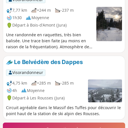
7,77 km
+244 m
-237 m
1h30
Moyenne
Départ à Bois-d'Amont (Jura)
Une randonnée en raquettes, très bien
balisée. Une trace bien faite (au moins en
raison de la fréquentation). Atmosphère de
pré-bois en grande partie. Une halte
gourmande vous attend à l'arrivée, avec un
Le Belvédère des Dappes
accueil chaleureux pour ceux qui le
souhaitent. Prolongation possible facilement
Visorandonneur
jusqu'à la Roche Bernard (1,6 km aller) et
retour par le même tracé.
4,75 km
+285 m
-285 m
4h
Moyenne
Départ à Les Rousses (Jura)
Circuit agréable dans le Massif des Tuffes pour découvrir le
point haut de la station de ski alpin des Rousses.