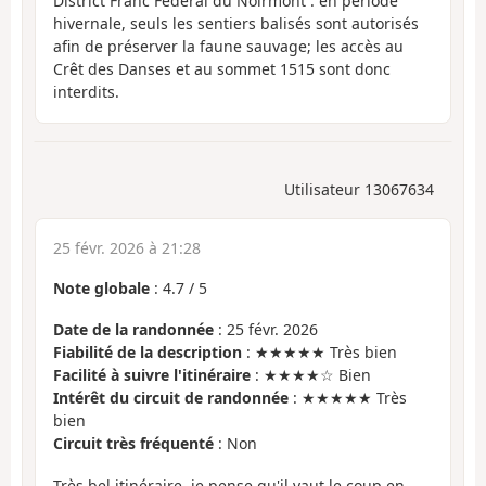
District Franc Fédéral du Noirmont : en période
hivernale, seuls les sentiers balisés sont autorisés
afin de préserver la faune sauvage; les accès au
Crêt des Danses et au sommet 1515 sont donc
interdits.
Utilisateur 13067634
25 févr. 2026 à 21:28
Note globale
:
4.7
/
5
Date de la randonnée
: 25 févr. 2026
Fiabilité de la description
: ★★★★★ Très bien
Facilité à suivre l'itinéraire
: ★★★★☆ Bien
Intérêt du circuit de randonnée
: ★★★★★ Très
bien
Circuit très fréquenté
: Non
Très bel itinéraire, je pense qu'il vaut le coup en