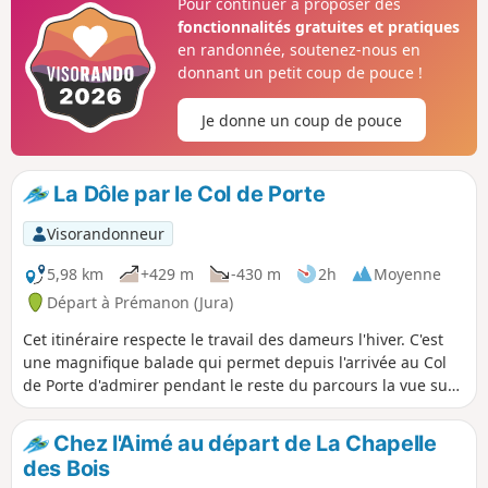
Pour continuer à proposer des
fonctionnalités gratuites et pratiques
en randonnée, soutenez-nous en
donnant un petit coup de pouce !
Je donne un coup de pouce
La Dôle par le Col de Porte
Visorandonneur
5,98 km
+429 m
-430 m
2h
Moyenne
Départ à Prémanon (Jura)
Cet itinéraire respecte le travail des dameurs l'hiver. C'est
une magnifique balade qui permet depuis l'arrivée au Col
de Porte d'admirer pendant le reste du parcours la vue sur
le Lac Léman et la chaîne des Alpes avec le Mont-Blanc.
Chez l'Aimé au départ de La Chapelle
des Bois