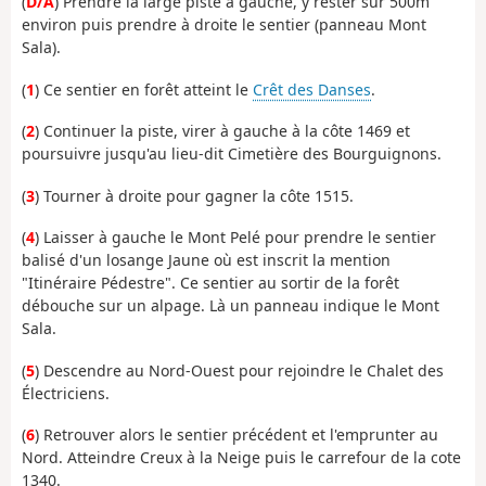
(
D/A
) Prendre la large piste à gauche, y rester sur 500m
environ puis prendre à droite le sentier (panneau Mont
Sala).
(
1
) Ce sentier en forêt atteint le
Crêt des Danses
.
(
2
) Continuer la piste, virer à gauche à la côte 1469 et
poursuivre jusqu'au lieu-dit Cimetière des Bourguignons.
(
3
) Tourner à droite pour gagner la côte 1515.
(
4
) Laisser à gauche le Mont Pelé pour prendre le sentier
balisé d'un losange Jaune où est inscrit la mention
"Itinéraire Pédestre". Ce sentier au sortir de la forêt
débouche sur un alpage. Là un panneau indique le Mont
Sala.
(
5
) Descendre au Nord-Ouest pour rejoindre le Chalet des
Électriciens.
(
6
) Retrouver alors le sentier précédent et l'emprunter au
Nord. Atteindre Creux à la Neige puis le carrefour de la cote
1340.