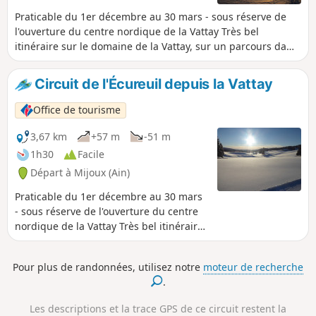
traversant la Réserve Naturelle
Nationale de la Haute Chaîne du Jura
Praticable du 1er décembre au 30 mars - sous réserve de
(vous devez respecter la réglementation
l'ouverture du centre nordique de la Vattay Très bel
en vigueur). L'accès au site de la Vattay
itinéraire sur le domaine de la Vattay, sur un parcours damé
est payant.
et jalonné en Violet, accessible avec des enfants et qui
traverse la Réserve Naturelle Nationale de la Haute Chaîne
Circuit de l'Écureuil depuis la Vattay
du Jura (vous devez respecter la réglementation en
vigueur). L'accès au site de la Vattay est payant.
Office de tourisme
3,67 km
+57 m
-51 m
1h30
Facile
Départ à Mijoux (Ain)
Praticable du 1er décembre au 30 mars
- sous réserve de l'ouverture du centre
nordique de la Vattay Très bel itinéraire
sur le domaine de la Vattay, traversant
la Réserve Naturelle Nationale de la
Pour plus de randonnées, utilisez notre
moteur de recherche
Haute Chaîne du Jura (vous devez
.
respecter la réglementation en vigueur).
L'accès au site de la Vattay est payant.
Les descriptions et la trace GPS de ce circuit restent la
Ce parcours est damé et jalonné en