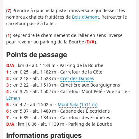
(
7
) Prendre à gauche la piste transversale qui dessert les
nombreux chalets fruitières de
Bois d'Amont
. Retrouver le
carrefour passé à l'aller.
(
1
) Reprendre le cheminement de l'aller en sens inverse
pour revenir au parking de la Bourbe (
D/A
).
Points de passage
D/A
: km 0 - alt. 1 133 m - Parking de la Bourbe
1
: km 0.25 - alt. 1 182 m - Carrefour de la Côte
2
: km 2.18 - alt. 1 528 m -
Crêt des Danses
3
: km 3.22 - alt. 1 518 m - Cimetière aux Bourguignons
4
: km 3.75 - alt. 1 502 m - Carrefour Mont Pelé - Vue sur le -
Léman
5
: km 4.7 - alt. 1 502 m -
Mont Sala (1511 m)
6
: km 5.07 - alt. 1 480 m - Cabane des Électriciens
7
: km 6.89 - alt. 1 345 m - Carrefour des Fruitières
D/A
: km 10.06 - alt. 1 139 m - Parking de la Bourbe
Informations pratiques