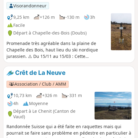
Visorandonneur
9,25 km
+126 m
-130 m
3h
Facile
Départ à Chapelle-des-Bois (Doubs)
Promenade très agréable dans la plaine de
Chapelle des Bois, haut lieu du ski nordique
jurassien. ⚠️ Du 15/11 au 15/03 : Cette
randonnée traversent des pistes de ski
nordique qui sont damées en hiver, par respect
Crêt de La Neuve
pour les pratiquants et pour le travail des
pisteurs nous vous prions de ne pas marcher
Association / Club / AMM
sur les pistes.
10,73 km
+326 m
-331 m
4h
Moyenne
Départ à Le Chenit (Canton de
Vaud)
Randonnée Suisse qui a été faite en raquettes mais qui
pourrait se faire sans problème en pédestre en particulier à