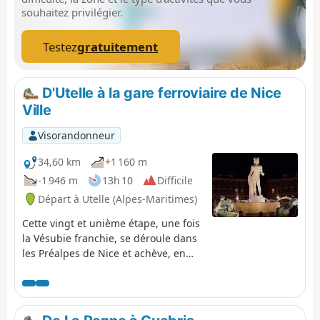
souhaitez privilégier.
Testez
gratuitement
D'Utelle à la gare ferroviaire de Nice
Ville
Visorandonneur
34,60 km
+1 160 m
-1 946 m
13h 10
Difficile
Départ à Utelle (Alpes-Maritimes)
Cette vingt et unième étape, une fois
la Vésubie franchie, se déroule dans
les Préalpes de Nice et achève, en
bord de mer, la GTA, Grande
Traversée des Alpes. De la Place de la
fontaine à Utelle, le GR®5, s'oriente
Ouest, puis Sud pour traverser