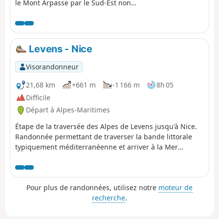
le Mont Arpasse par le Sud-Est non
fréquenté. Le final est un sentier de près
de 3 km de long parfois taillé dans la
falaise, escarpé et vertigineux, accroché
sur le flanc Ouest montagneux du Mont
Levens - Nice
Arpasse, construit par les bâtisseurs du
canal de la Vésubie dans les années 1870
Visorandonneur
offrant tout du long des vues sur le Var.
La partie entre la balise 296 et l'arrivée
21,68 km
+661 m
-1 166 m
8h 05
est réservée aux randonneurs
Difficile
expérimentés.
Départ à Alpes-Maritimes
Étape de la traversée des Alpes de Levens jusqu'à Nice.
Randonnée permettant de traverser la bande littorale
typiquement méditerranéenne et arriver à la Mer
Méditerranée à Nice.
Pour plus de randonnées, utilisez notre
moteur de
recherche
.