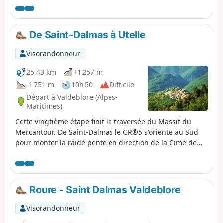
Boréon. Étape grandiose par ses paysages et ses points
de vue, mais très difficile.
De Saint-Dalmas à Utelle
Visorandonneur
25,43 km
+1 257 m
-1 751 m
10h 50
Difficile
Départ à Valdeblore (Alpes-
Maritimes)
Cette vingtième étape finit la traversée du Massif du
Mercantour. De Saint-Dalmas le GR®5 s'oriente au Sud
pour monter la raide pente en direction de la Cime de
Colmiane qu'il évite en ralliant le Col du Varaire. Il
traverse le Bois Noir et gagne le Col des deux Caïres puis
le Caïre Gros. l'itinéraire suit son arête et à flanc de
pente, passe sous le Mont Chalancha, La Partissuola et la
Roure - Saint Dalmas Valdeblore
Cime de la Combe puis bascule sur le Collet des Trous.
Avant le Col du Fort, le sentier descend sur les Granges
Visorandonneur
de la Brasque pour traverser le haut du vallon du Riou