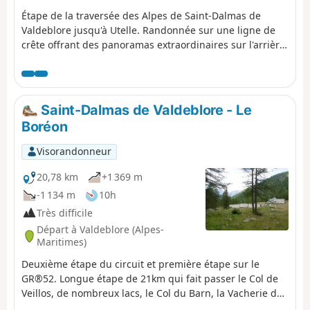
Étape de la traversée des Alpes de Saint-Dalmas de
Valdeblore jusqu'à Utelle. Randonnée sur une ligne de
crête offrant des panoramas extraordinaires sur l'arrière
pays niçois.
Saint-Dalmas de Valdeblore - Le
Boréon
Visorandonneur
20,78 km
+1 369 m
-1 134 m
10h
Très difficile
Départ à Valdeblore (Alpes-
Maritimes)
Deuxième étape du circuit et première étape sur le
GR®52. Longue étape de 21km qui fait passer le Col de
Veillos, de nombreux lacs, le Col du Barn, la Vacherie du
Collet et le Col de Salèse, pour arriver au lieu dit Le