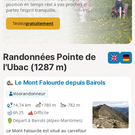
p
position en temps réel à vos proches et
partez l’esprit tranquille.
Testez
gratuitement
Randonnées Pointe de
l'Ubac (1287 m)
Le Mont Falourde depuis Bairols
Visorandonneur
14,74 km
+780 m
-782 m
6h 25
Difficile
Départ à Bairols (Alpes-Maritimes)
Le Mont Falourde est situé au carrefour