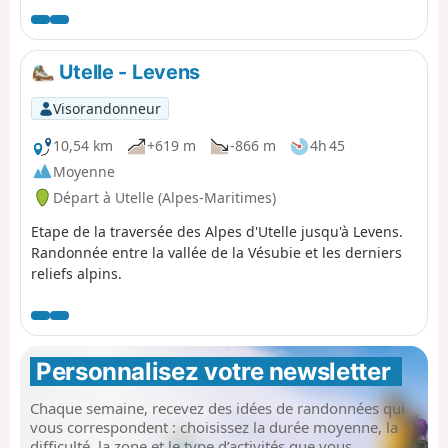
grande partie de l'étape, pour enfin rejoindre le village
perché d'Aiglun. Cette étape se déroule souvent en sous-
bois, sur des sentiers, des chemins et des routes très
Utelle - Levens
peu fréquentées.
Visorandonneur
10,54 km
+619 m
-866 m
4h 45
Moyenne
Départ à Utelle (Alpes-Maritimes)
Etape de la traversée des Alpes d'Utelle jusqu'à Levens.
Randonnée entre la vallée de la Vésubie et les derniers
reliefs alpins.
Personnalisez votre newsletter 
Chaque semaine, recevez des idées de randonnées qui
vous correspondent : choisissez la durée moyenne, la
difficulté, la zone et le type d’activités que vous