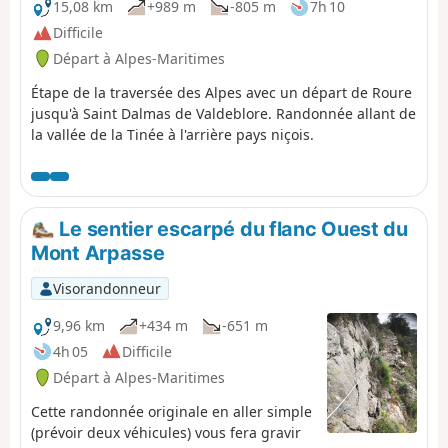
du Figaret et arriver au Col d'Andrion. En coupant les
15,08 km
+989 m
-805 m
7h 10
lacets de la M33, le GR®5 rejoint le Col des Fournès et
Difficile
celui de Gratteloup. Par des brèches rocheuses, il longe
Départ à Alpes-Maritimes
le Petit Brec d'Utelle puis le Brec d'Utelle. De là, le sentier
chute vers la Crête de l'Albaréa et rejoint le Col du Castel
Étape de la traversée des Alpes avec un départ de Roure
Ginesté. Il traverse la pente sous la crête des Têtes du
jusqu'à Saint Dalmas de Valdeblore. Randonnée allant de
Sac de Bécasse, de Parabosquet et des Pennes pour
la vallée de la Tinée à l'arrière pays niçois.
gagner le gîte communal d'Utelle.
Le sentier escarpé du flanc Ouest du
Mont Arpasse
Visorandonneur
9,96 km
+434 m
-651 m
4h 05
Difficile
Départ à Alpes-Maritimes
Cette randonnée originale en aller simple
(prévoir deux véhicules) vous fera gravir