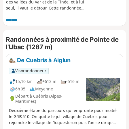
des vallées du Var et de la Tinée, et à lui
seul, il vaut le détour. Cette randonnée
emprunte de très beaux sentiers
aériens, aux nombreux passages
abrupts offrant de magnifiques
panoramas. Le sentier final passe aux
Randonnées à proximité de Pointe de
pieds de falaises.
l'Ubac (1287 m)
De Cuebris à Aiglun
Visorandonneur
15,10 km
+613 m
-516 m
6h 05
Moyenne
Départ à Cuébris (Alpes-
Maritimes)
Deuxième étape du parcours qui emprunte pour moitié
le GR®510. On quitte le joli village de Cuébris pour
rejoindre le village de Roquesteron puis l'on se dirige
vers la rivière de l'Estéron que l'on va longer durant une