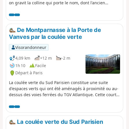
on gravit la colline qui porte le nom, dont l'ancien
sarcophage est visible dans l'église Saint-Étienne-du-
Mont et dont on peut voir la statue au Jardin du
Luxembourg ainsi que sur le Pont de la Tournelle. Entre
autres témoignages, l'itinéraire suit une portion de
De Montparnasse à la Porte de
l'ancienne enceinte de Philippe Auguste et traverse les
Vanves par la coulée verte
Arènes de Lutèce.
Visorandonneur
4,09 km
+12 m
-2 m
1h 10
Facile
Départ à Paris
La coulée verte du Sud Parisien constitue une suite
d'espaces verts qui ont été aménagés à proximité ou au-
dessus des voies ferrées du TGV Atlantique. Cette courte
promenade limitée à Paris intra-muros suit cette coulée
verte en son début tout en s'octroyant quelques libertés
pour aller flâner dans des coins secrets du 14ème
arrondissement.
La coulée verte du Sud Parisien