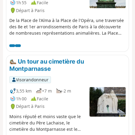
1h 55
Facile
Départ à Paris
De la Place de l'Alma à la Place de l'Opéra, une traversée
des 8e et 1er arrondissements de Paris à la découverte
de nombreuses représentations animalières. La Place
Vendôme, à l'architecture caractéristique du début du
XVIIIe siècle, et sa colonne centrale richement décorée
constituent le point d'orgue de cet itinéraire urbain.
Un tour au cimetière du
Montparnasse
Visorandonneur
3,55 km
+7 m
-2 m
1h 00
Facile
Départ à Paris
Moins réputé et moins vaste que le
cimetière du Père Lachaise, le
cimetière du Montparnasse est le