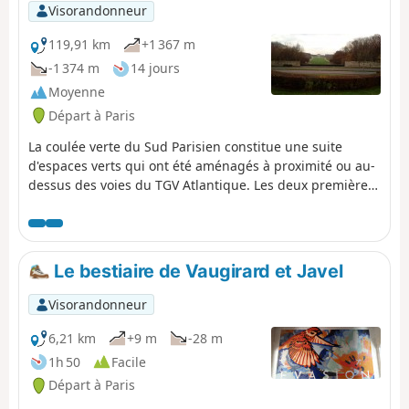
Visorandonneur
119,91 km
+1 367 m
-1 374 m
14 jours
Moyenne
Départ à Paris
La coulée verte du Sud Parisien constitue une suite
d'espaces verts qui ont été aménagés à proximité ou au-
dessus des voies du TGV Atlantique. Les deux premières
étapes de ce circuit suivent cette coulée de la gare
Montparnasse jusqu'à Massy. Les étapes suivantes
prolongent la coulée dans la vallée de l'Yvette et sur le
plateau de Saclay.
Le bestiaire de Vaugirard et Javel
Visorandonneur
6,21 km
+9 m
-28 m
1h 50
Facile
Départ à Paris