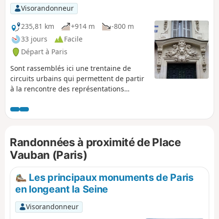
Visorandonneur
235,81 km
+914 m
-800 m
33 jours
Facile
Départ à Paris
Sont rassemblés ici une trentaine de
circuits urbains qui permettent de partir
à la rencontre des représentations
animalières dans la Capitale : sculptures,
ornementations d'immeubles, fresques
murales, etc.
Randonnées à proximité de Place
Vauban (Paris)
Les principaux monuments de Paris
en longeant la Seine
Visorandonneur