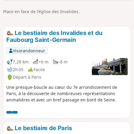
p
Place en face de l'église des Invalides.
Le bestiaire des Invalides et du
Faubourg Saint-Germain
Visorandonneur
7,28 km
+6 m
-8 m
2h 05
Facile
Départ à Paris
Une presque-boucle au cœur du 7e arrondissement de
Paris, à la découverte de nombreuses représentations
animalières et avec un bref passage en bord de Seine.
Le bestiaire de Paris