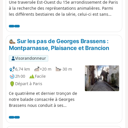
Une traversée Est-Ouest du 15e arrondissement de Paris
à la recherche des représentations animalières. Parmi
les différents bestiaires de la série, celui-ci est sans
doute le plus pauvre, les façades des immeubles du
début du XXe siècle étant plus volontiers décorées de
motifs végétaux.
Sur les pas de Georges Brassens :
Montparnasse, Plaisance et Brancion
Visorandonneur
6,74 km
+20 m
-30 m
2h 00
Facile
Départ à Paris
Ce quatrième et dernier tronçon de
notre balade consacrée à Georges
Brassens nous conduit à ses
principaux lieux de vie dans Paris,
dont la fameuse Impasse Florimont.
On parcourt quelques passages