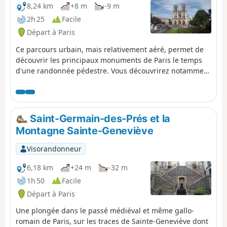
8,24 km
+8 m
-9 m
2h 25
Facile
Départ à Paris
Ce parcours urbain, mais relativement aéré, permet de
découvrir les principaux monuments de Paris le temps
d'une randonnée pédestre. Vous découvrirez notamment
la Tour Eiffel, le Louvre et la Cathédrale Notre-Dame-de
Paris. Le départ et l'arrivée sont accessibles par le métro.
Saint-Germain-des-Prés et la
Montagne Sainte-Geneviève
Visorandonneur
6,18 km
+24 m
-32 m
1h 50
Facile
Départ à Paris
Une plongée dans le passé médiéval et même gallo-
romain de Paris, sur les traces de Sainte-Geneviève dont