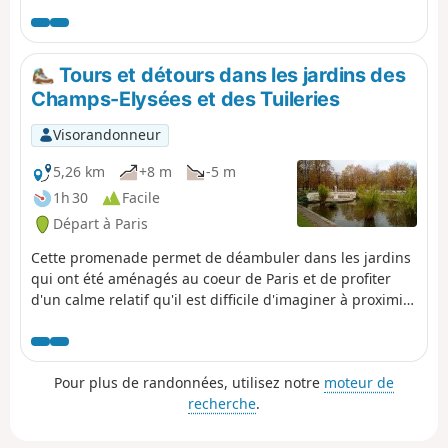
deuxième plus important cimetière
dans Paris intra-muros. Il héberge
les sépultures de nombreuses
personnalités, notamment du monde
Tours et détours dans les jardins des
de tous les arts, de l'édition et de la
Champs-Elysées et des Tuileries
politique. Ce circuit permet une
déambulation dans ce lieu de
Visorandonneur
recueillement, à la découverte d'une
cinquantaine de ces personnalités et
5,26 km
+8 m
-5 m
de plusieurs oeuvres d'art
1h 30
Facile
disséminées.
Départ à Paris
Cette promenade permet de déambuler dans les jardins
qui ont été aménagés au coeur de Paris et de profiter
d'un calme relatif qu'il est difficile d'imaginer à proximité
de grandes artères passantes. Au fil du parcours, on
découvrira les perspectives des Champs-Élysées et du
Pont Alexandre III, quelques grands monuments,
Pour plus de randonnées, utilisez notre
moteur de
quelques musées parmi les plus célèbres de Paris et un
recherche
.
statuaire riche et diversifié.