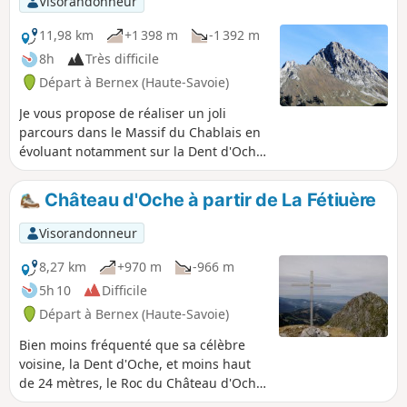
Visorandonneur
11,98 km
+1 398 m
-1 392 m
8h
Très difficile
Départ à Bernex (Haute-Savoie)
Je vous propose de réaliser un joli
parcours dans le Massif du Chablais en
évoluant notamment sur la Dent d'Oche.
Quasiment tout le long, de jolis points
de vues sont à contempler (bassin du
Château d'Oche à partir de La Fétiuère
Léman, Chablais, Massif du Mont Blanc,
et plus).Attention : des difficultés sont à
Visorandonneur
rencontrer aux alentours de la Dent
d'Oche sur une succession de
8,27 km
+970 m
-966 m
cheminements équipés de chaînes et le
5h 10
Difficile
tout avec quelques passages exposés (à
Départ à Bernex (Haute-Savoie)
lire ci-dessous le descriptif).
Bien moins fréquenté que sa célèbre
voisine, la Dent d'Oche, et moins haut
de 24 mètres, le Roc du Château d'Oche
n'en offre pas moins un panorama