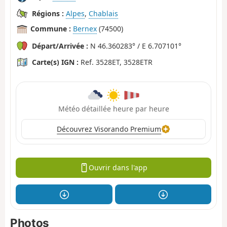
Régions :
Alpes
,
Chablais
Commune :
Bernex
(74500)
Départ/Arrivée :
N 46.360283° / E 6.707101°
Carte(s) IGN :
Ref. 3528ET, 3528ETR
Météo détaillée heure par heure
Découvrez Visorando Premium
Ouvrir dans l'app
Photos