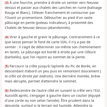
(
3
) À une fourche, prendre à droite un sentier vers Neuvaz
dessus et passer aux chalets des Lanches en ruine (balisage
Rouge et Blanc). S'élever franchement et contourner par
l'Ouest un promontoire. Déboucher au pied d'un vaste
pâturage en pente (poteau indicateur), à proximité des
Chalets de Neuvaz dessus (abandonnés).
(
4
) Virer à gauche et gravir le pâturage. Contrairement à ce
que laisse penser le fond de carte IGN, il n'y a pas de
sentier : il s'agit de déterminer soi-même son cheminement
en lacets. Le pâturage est bordé à droite par une clôture
(barbelés), que l'on rejoint au sommet de la pente.
(
5
) Parcourir la crête jusqu'à l'aplomb du Pic de Borée, en
descendant d'abord un peu puis en remontant doucement (
la crête est étroite par endroits
). Une dernière montée, brève
mais abrupte, permet d'atteindre le sommet.
(
6
) Redescendre de l'autre côté en suivant la crête vers l'Est.
Aussitôt après, s'engager à gauche dans un couloir (équipé
d'une corde ou non selon l'année). Être prudent dans la
descente, surtout si le terrain est humide. Atteindre la