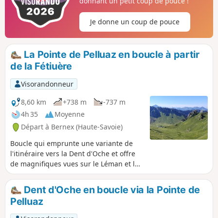
donnant un petit coup de pouce !
Je donne un coup de pouce
La Pointe de Pelluaz en boucle à partir
de la Fétiuère
Visorandonneur
8,60 km
+738 m
-737 m
4h 35
Moyenne
Départ à Bernex (Haute-Savoie)
Boucle qui emprunte une variante de
l'itinéraire vers la Dent d'Oche et offre
de magnifiques vues sur le Léman et les
sommets environnants.
Dent d'Oche en boucle via la Pointe de
Pelluaz