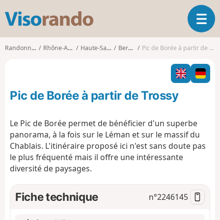
V
O
i
u
s
v
o
Randonnées
Rhône-Alpes
Haute-Savoie
Bernex
Pic de Borée à partir de Trossy
r
r
i
a
r
n
l
d
Pic de Borée à partir de Trossy
a
o
n
a
Le Pic de Borée permet de bénéficier d'un superbe
v
panorama, à la fois sur le Léman et sur le massif du
i
Chablais. L'itinéraire proposé ici n'est sans doute pas
g
le plus fréquenté mais il offre une intéressante
a
t
diversité de paysages.
i
o
Fiche technique
n°
2246145
n