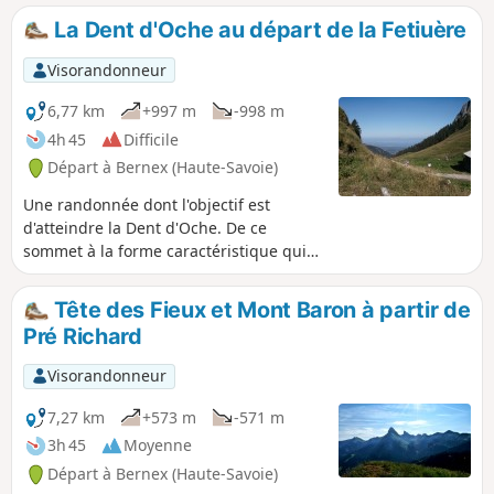
majestueux, à la fois sur le Léman et les
La Dent d'Oche au départ de la Fetiuère
Alpes du Nord. Jusqu'aux Chalets
d'Oche, l'itinéraire est le même que
Visorandonneur
celui de la Dent d'Oche et, à partir de
ces chalets, la montée s'effectue dans
6,77 km
+997 m
-998 m
un cadre plus sauvage.
4h 45
Difficile
Départ à Bernex (Haute-Savoie)
Une randonnée dont l'objectif est
d'atteindre la Dent d'Oche. De ce
sommet à la forme caractéristique qui
surplombe le Lac Léman, on a un
panorama de 360° magnifique sur le
Tête des Fieux et Mont Baron à partir de
bassin lémanique, le Jura, et les Alpes,
Pré Richard
notamment les Dents du Midi et le
massif du Mont Blanc. C'est un itinéraire
Visorandonneur
difficile et aérien, mais la récompense
est belle quand on arrive en haut!
7,27 km
+573 m
-571 m
3h 45
Moyenne
Départ à Bernex (Haute-Savoie)