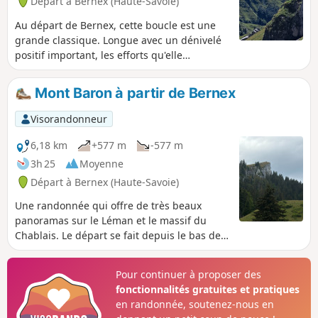
Départ à Bernex (Haute-Savoie)
Au départ de Bernex, cette boucle est une
grande classique. Longue avec un dénivelé
positif important, les efforts qu'elle
demande sont agréablement compensés par
les panoramas éblouissants sur le massif du
Mont Baron à partir de Bernex
Mont Blanc, les Dents du Midi ou l'Oberland
bernois. La rencontre de hardes de
Visorandonneur
bouquetins est fréquente à proximité du Col
de Pavis.
6,18 km
+577 m
-577 m
3h 25
Moyenne
Départ à Bernex (Haute-Savoie)
Une randonnée qui offre de très beaux
panoramas sur le Léman et le massif du
Chablais. Le départ se fait depuis le bas de
la station de Bernex, ce qui constitue une
opportunité quand la route de Pré Richard
Pour continuer à proposer des
est fermée.
fonctionnalités gratuites et pratiques
en randonnée, soutenez-nous en