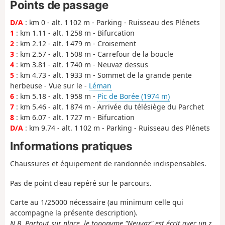
Points de passage
D/A
: km 0 - alt. 1 102 m - Parking - Ruisseau des Plénets
1
: km 1.11 - alt. 1 258 m - Bifurcation
2
: km 2.12 - alt. 1 479 m - Croisement
3
: km 2.57 - alt. 1 508 m - Carrefour de la boucle
4
: km 3.81 - alt. 1 740 m - Neuvaz dessus
5
: km 4.73 - alt. 1 933 m - Sommet de la grande pente
herbeuse - Vue sur le -
Léman
6
: km 5.18 - alt. 1 958 m -
Pic de Borée (1974 m)
7
: km 5.46 - alt. 1 874 m - Arrivée du télésiège du Parchet
8
: km 6.07 - alt. 1 727 m - Bifurcation
D/A
: km 9.74 - alt. 1 102 m - Parking - Ruisseau des Plénets
Informations pratiques
Chaussures et équipement de randonnée indispensables.
Pas de point d'eau repéré sur le parcours.
Carte au 1/25000 nécessaire (au minimum celle qui
accompagne la présente description).
N.B. Partout sur place, le toponyme "Neuvaz" est écrit avec un z,