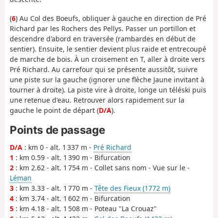
(
6
) Au Col des Boeufs, obliquer à gauche en direction de Pré
Richard par les Rochers des Pellys. Passer un portillon et
descendre d'abord en traversée (rambardes en début de
sentier). Ensuite, le sentier devient plus raide et entrecoupé
de marche de bois. À un croisement en T, aller à droite vers
Pré Richard. Au carrefour qui se présente aussitôt, suivre
une piste sur la gauche (ignorer une flèche Jaune invitant à
tourner à droite). La piste vire à droite, longe un téléski puis
une retenue d'eau. Retrouver alors rapidement sur la
gauche le point de départ (
D/A
).
Points de passage
D/A
: km 0 - alt. 1 337 m -
Pré Richard
1
: km 0.59 - alt. 1 390 m - Bifurcation
2
: km 2.62 - alt. 1 754 m - Collet sans nom - Vue sur le -
Léman
3
: km 3.33 - alt. 1 770 m -
Tête des Fieux (1772 m)
4
: km 3.74 - alt. 1 602 m - Bifurcation
5
: km 4.18 - alt. 1 508 m - Poteau "La Crouaz"