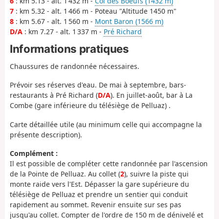
6
: km 5.13 - alt. 1 432 m -
Col des Boeufs (1432 m)
7
: km 5.32 - alt. 1 466 m - Poteau "Altitude 1450 m"
8
: km 5.67 - alt. 1 560 m -
Mont Baron (1566 m)
D/A
: km 7.27 - alt. 1 337 m -
Pré Richard
Informations pratiques
Chaussures de randonnée nécessaires.
Prévoir ses réserves d'eau. De mai à septembre, bars-
restaurants à Pré Richard (
D/A
). En juillet-août, bar à La
Combe (gare inférieure du télésiège de Pelluaz) .
Carte détaillée utile (au minimum celle qui accompagne la
présente description).
Complément :
Il est possible de compléter cette randonnée par l'ascension
de la Pointe de Pelluaz. Au collet (
2
), suivre la piste qui
monte raide vers l'Est. Dépasser la gare supérieure du
télésiège de Pelluaz et prendre un sentier qui conduit
rapidement au sommet. Revenir ensuite sur ses pas
jusqu'au collet. Compter de l'ordre de 150 m de dénivelé et