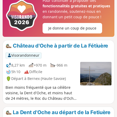
Pour continuer à proposer des
Léman, Chablais, Massif du Mont Blanc,
fonctionnalités gratuites et pratiques
et plus).Attention : des difficultés sont à
en randonnée, soutenez-nous en
rencontrer aux alentours de la Dent
donnant un petit coup de pouce !
d'Oche sur une succession de
cheminements équipés de chaînes et le
Je donne un coup de pouce
tout avec quelques passages exposés (à
lire ci-dessous le descriptif).
Château d'Oche à partir de La Fétiuère
Visorandonneur
8,27 km
+970 m
-966 m
5h 10
Difficile
Départ à Bernex (Haute-Savoie)
Bien moins fréquenté que sa célèbre
voisine, la Dent d'Oche, et moins haut
de 24 mètres, le Roc du Château d'Oche
n'en offre pas moins un panorama
majestueux, à la fois sur le Léman et les
La Dent d'Oche au départ de la Fetiuère
Alpes du Nord. Jusqu'aux Chalets