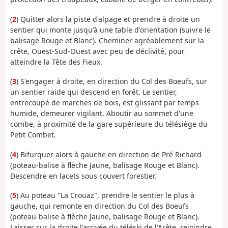
(
2
) Quitter alors la piste d'alpage et prendre à droite un
sentier qui monte jusqu'à une table d'orientation (suivre le
balisage Rouge et Blanc). Cheminer agréablement sur la
crête, Ouest-Sud-Ouest avec peu de déclivité, pour
atteindre la Tête des Fieux.
(
3
) S'engager à droite, en direction du Col des Boeufs, sur
un sentier raide qui descend en forêt. Le sentier,
entrecoupé de marches de bois, est glissant par temps
humide, demeurer vigilant. Aboutir au sommet d'une
combe, à proximité de la gare supérieure du télésiège du
Petit Combet.
(
4
) Bifurquer alors à gauche en direction de Pré Richard
(poteau-balise à flèche Jaune, balisage Rouge et Blanc).
Descendre en lacets sous couvert forestier.
(
5
) Au poteau "La Crouaz", prendre le sentier le plus à
gauche, qui remonte en direction du Col des Boeufs
(poteau-balise à flèche Jaune, balisage Rouge et Blanc).
Laisser sur la droite l'arrivée du téléski de l'Arête, rejoindre