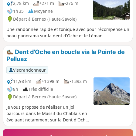
2,78 km
+271 m
-276 m
1h 35
Moyenne
Départ à Bernex (Haute-Savoie)
Une randonnée rapide et tonique avec pour récompense un
beau panorama sur la dent d'Oche et le Léman.
Dent d'Oche en boucle via la Pointe de
Pelluaz
Visorandonneur
11,98 km
+1 398 m
-1 392 m
8h
Très difficile
Départ à Bernex (Haute-Savoie)
Je vous propose de réaliser un joli
parcours dans le Massif du Chablais en
évoluant notamment sur la Dent d'Oche.
Quasiment tout le long, de jolis points
de vues sont à contempler (bassin du