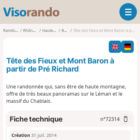
V
O
i
u
s
v
o
Randonnées
Rhône-Alpes
Haute-Savoie
Bernex
Tête des Fieux et Mont Baron à partir de Pré Richard
r
r
i
a
r
n
l
d
Tête des Fieux et Mont Baron à
a
o
n
partir de Pré Richard
a
v
Une randonnée qui, sans être de haute montagne,
i
offre de très beaux panoramas sur le Léman et le
g
a
massif du Chablais.
t
i
Fiche technique
n°
72314
o
n
Création
31 juil. 2014