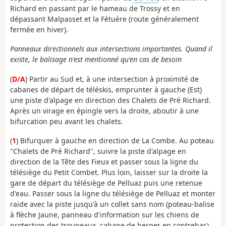
Richard en passant par le hameau de Trossy et en
dépassant Malpasset et la Fétuère (route généralement
fermée en hiver).
Panneaux directionnels aux intersections importantes. Quand il
existe, le balisage n'est mentionné qu'en cas de besoin
(
D/A
) Partir au Sud et, à une intersection à proximité de
cabanes de départ de téléskis, emprunter à gauche (Est)
une piste d'alpage en direction des Chalets de Pré Richard.
Après un virage en épingle vers la droite, aboutir à une
bifurcation peu avant les chalets.
(
1
) Bifurquer à gauche en direction de La Combe. Au poteau
"Chalets de Pré Richard", suivre la piste d'alpage en
direction de la Tête des Fieux et passer sous la ligne du
télésiège du Petit Combet. Plus loin, laisser sur la droite la
gare de départ du télésiège de Pelluaz puis une retenue
d'eau. Passer sous la ligne du télésiège de Pelluaz et monter
raide avec la piste jusqu'à un collet sans nom (poteau-balise
à flèche Jaune, panneau d'information sur les chiens de
protection des troupeaux, cabane de berger en contrebas).