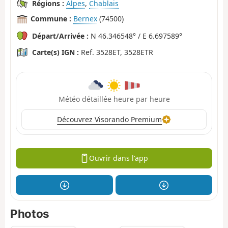
Régions :
Alpes
,
Chablais
Commune :
Bernex
(74500)
Départ/Arrivée :
N 46.346548° / E 6.697589°
Carte(s) IGN :
Ref. 3528ET, 3528ETR
Météo détaillée heure par heure
Découvrez Visorando Premium
Ouvrir dans l'app
Photos