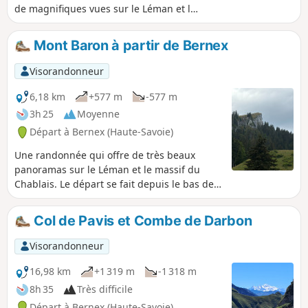
de magnifiques vues sur le Léman et les
sommets environnants.
Mont Baron à partir de Bernex
Visorandonneur
6,18 km
+577 m
-577 m
3h 25
Moyenne
Départ à Bernex (Haute-Savoie)
Une randonnée qui offre de très beaux
panoramas sur le Léman et le massif du
Chablais. Le départ se fait depuis le bas de
la station de Bernex, ce qui constitue une
opportunité quand la route de Pré Richard
Col de Pavis et Combe de Darbon
est fermée.
Visorandonneur
16,98 km
+1 319 m
-1 318 m
8h 35
Très difficile
Départ à Bernex (Haute-Savoie)