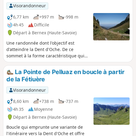
d'Oche, l'itinéraire est le même que
Visorandonneur
celui de la Dent d'Oche et, à partir de
ces chalets, la montée s'effectue dans
6,77 km
+997 m
-998 m
un cadre plus sauvage.
4h 45
Difficile
Départ à Bernex (Haute-Savoie)
Une randonnée dont l'objectif est
d'atteindre la Dent d'Oche. De ce
sommet à la forme caractéristique qui
surplombe le Lac Léman, on a un
panorama de 360° magnifique sur le
La Pointe de Pelluaz en boucle à partir
bassin lémanique, le Jura, et les Alpes,
de la Fétiuère
notamment les Dents du Midi et le
massif du Mont Blanc. C'est un itinéraire
Visorandonneur
difficile et aérien, mais la récompense
est belle quand on arrive en haut!
8,60 km
+738 m
-737 m
4h 35
Moyenne
Départ à Bernex (Haute-Savoie)
Boucle qui emprunte une variante de
l'itinéraire vers la Dent d'Oche et offre