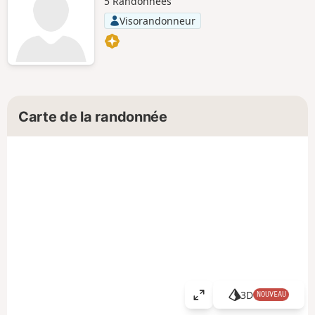
5 Randonnées
Visorandonneur
Carte de la randonnée
3D
NOUVEAU
A