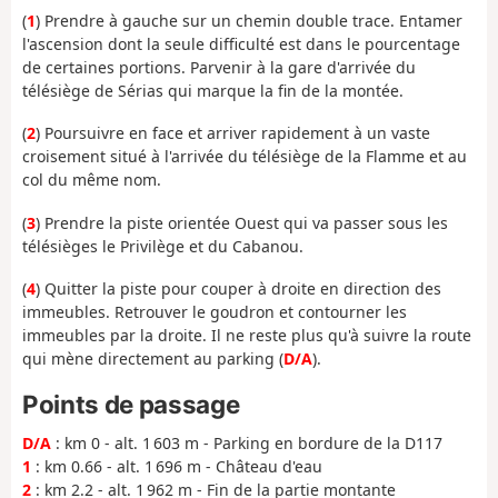
(
1
) Prendre à gauche sur un chemin double trace. Entamer
l'ascension dont la seule difficulté est dans le pourcentage
de certaines portions. Parvenir à la gare d'arrivée du
télésiège de Sérias qui marque la fin de la montée.
(
2
) Poursuivre en face et arriver rapidement à un vaste
croisement situé à l'arrivée du télésiège de la Flamme et au
col du même nom.
(
3
) Prendre la piste orientée Ouest qui va passer sous les
télésièges le Privilège et du Cabanou.
(
4
) Quitter la piste pour couper à droite en direction des
immeubles. Retrouver le goudron et contourner les
immeubles par la droite. Il ne reste plus qu'à suivre la route
qui mène directement au parking (
D/A
).
Points de passage
D/A
: km 0 - alt. 1 603 m - Parking en bordure de la D117
1
: km 0.66 - alt. 1 696 m - Château d'eau
2
: km 2.2 - alt. 1 962 m - Fin de la partie montante