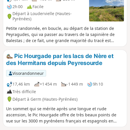
2h 00
Facile
Départ à Loudervielle (Hautes-
Pyrénées)
Petite randonnée, en boucle, au départ de la station de
Peyragudes, qui va passer au travers de la sapinière de
Balestas ; de ce fait, une grande majorité du tracé est
ombragé.
Pic Hourgade par les lacs de Nère et
des Hermitans depuis Peyresourde
Visorandonneur
17,46 km
+1 454 m
-1 449 m
9h 10
Très difficile
Départ à Germ (Hautes-Pyrénées)
Un sommet qui se mérite après une longue et rude
ascension, le Pic Hourgade offre de très beaux points de
vue sur les 3000 m pyrénéens français et espagnols en
passant par des lacs enclavés dans leur petit cirque. Une