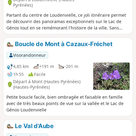
Pyrénées)
Partant du centre de Loudenvielle, ce joli itinéraire permet
de découvrir des panoramas exceptionnels sur le Lac de
Génos tout en se remémorant l'histoire de la ville. Sans
grande difficulté, il est réalisable en famille en privilégiant
un temps sec, les pierres pouvant s'avérer glissantes par
Boucle de Mont à Cazaux-Fréchet
temps de pluie.
Visorandonneur
4,85 km
+191 m
-201 m
1h 55
Facile
Départ à Mont (Hautes-Pyrénées)
(Hautes-Pyrénées)
Petite boucle facile, bien ombragée et faisable en famille
avec de très beaux points de vue sur la vallée et le Lac de
Génos-Loudenvielle
Le Val d'Aube