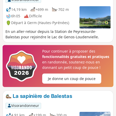
14,19 km
+699 m
-702 m
6h 05
Difficile
Départ à Germ (Hautes-Pyrénées)
En un aller-retour depuis la Station de Peyresourde-
Balestas pour rejoindre le Lac de Genos-Loudenvielle.
Pour continuer à proposer des
fonctionnalités gratuites et pratiques
en randonnée, soutenez-nous en
donnant un petit coup de pouce !
Je donne un coup de pouce
La sapinière de Balestas
Visorandonneur
4,91 km
+199 m
-200 m