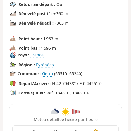
Retour au départ :
Oui
Dénivelé positif :
+ 360 m
Dénivelé négatif :
- 363 m
Point haut :
1 963 m
Point bas :
1 595 m
Pays :
France
Région :
Pyrénées
Commune :
Germ
(65510|65240)
Départ/Arrivée :
N 42.79438° / E 0.442617°
Carte(s) IGN :
Ref. 1848OT, 1848OTR
Météo détaillée heure par heure