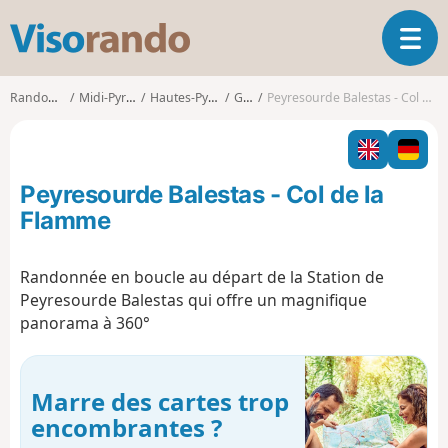
V
O
i
u
s
v
o
Randonnées
Midi-Pyrénées
Hautes-Pyrénées
Germ
Peyresourde Balestas - Col de la Flamme
r
r
i
a
r
n
l
d
Peyresourde Balestas - Col de la
a
o
n
Flamme
a
v
Randonnée en boucle au départ de la Station de
i
Peyresourde Balestas qui offre un magnifique
g
a
panorama à 360°
t
i
o
Marre des cartes trop
n
encombrantes ?