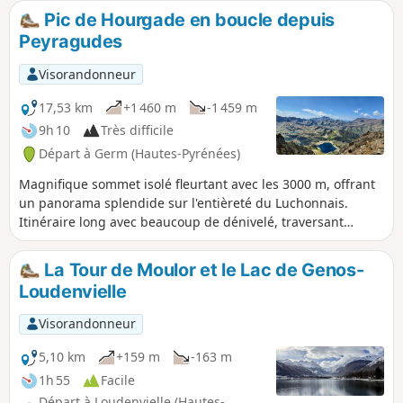
fois la station de Peyresourde quittée, on se sent vite seul
Pic de Hourgade en boucle depuis
sur les chemins. Il ne reste que soi et la montagne.
Peyragudes
Visorandonneur
17,53 km
+1 460 m
-1 459 m
9h 10
Très difficile
Départ à Germ (Hautes-Pyrénées)
Magnifique sommet isolé fleurtant avec les 3000 m, offrant
un panorama splendide sur l'entièreté du Luchonnais.
Itinéraire long avec beaucoup de dénivelé, traversant
torrents et côtoyant des lacs d'altitude. Nécessite une très
bonne condition physique.
La Tour de Moulor et le Lac de Genos-
Loudenvielle
Visorandonneur
5,10 km
+159 m
-163 m
1h 55
Facile
Départ à Loudenvielle (Hautes-