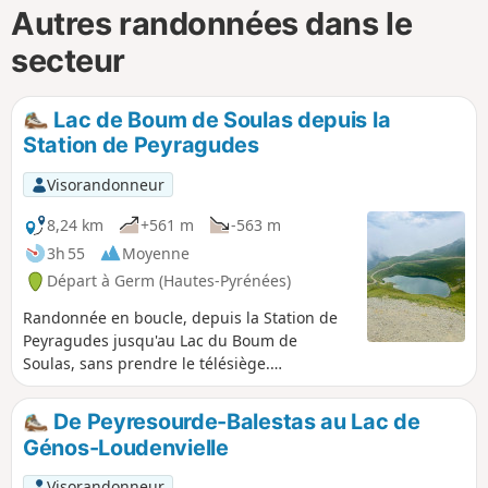
Autres randonnées dans le
secteur
Lac de Boum de Soulas depuis la
Station de Peyragudes
Visorandonneur
8,24 km
+561 m
-563 m
3h 55
Moyenne
Départ à Germ (Hautes-Pyrénées)
Randonnée en boucle, depuis la Station de
Peyragudes jusqu'au Lac du Boum de
Soulas, sans prendre le télésiège.
Magnifiques points de vue des montagnes
côté Agudes et côté Peyresourde.
De Peyresourde-Balestas au Lac de
Génos-Loudenvielle
Visorandonneur