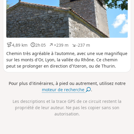
4,89 km
2h 05
+239 m
-237 m
D
D
D
D
i
u
é
é
Chemin très agréable à l'automne, avec une vue magnifique
s
r
n
n
sur les monts d'Or, Lyon, la vallée du Rhône. Ce chemin
t
é
i
i
peut se prolonger en direction d'Yzeron, ou de Thurin.
a
e
v
v
n
e
e
c
l
l
Pour plus d'itinéraires, à pied ou autrement, utilisez notre
e
é
é
moteur de recherche
.
p
n
o
é
s
g
Les descriptions et la trace GPS de ce circuit restent la
i
a
propriété de leur auteur. Ne pas les copier sans son
t
t
autorisation.
i
i
f
f