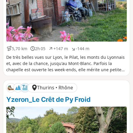
5,70 km
2h 05
+147 m
-144 m
D
D
D
D
i
u
é
é
De très belles vues sur Lyon, le Pilat, les monts du Lyonnais
s
r
n
n
et, avec de la chance, jusqu'au Mont-Blanc. Parfois la
t
é
i
i
chapelle est ouverte les week-ends, elle mérite une petite
a
e
v
v
visite.
n
e
e
c
l
l
Thurins • Rhône
e
é
é
p
n
Yzeron_Le Crêt de Py Froid
o
é
s
g
i
a
t
t
i
i
f
f