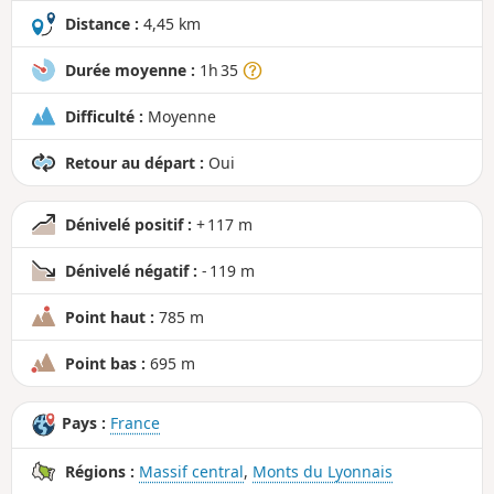
d
Distance :
4,45 km
Durée moyenne :
1h 35
Difficulté :
Moyenne
Retour au départ :
Oui
Dénivelé positif :
+ 117 m
Dénivelé négatif :
- 119 m
Point haut :
785 m
Point bas :
695 m
Pays :
France
Régions :
Massif central
,
Monts du Lyonnais