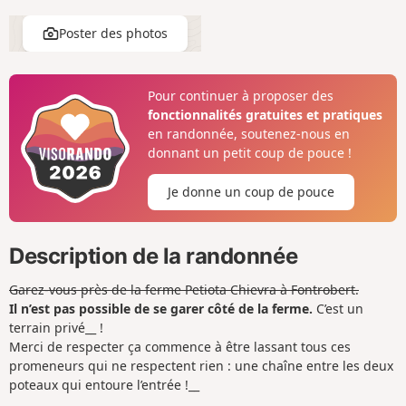
Poster des photos
Pour continuer à proposer des
fonctionnalités gratuites et pratiques
en randonnée, soutenez-nous en
donnant un petit coup de pouce !
Je donne un coup de pouce
Description de la randonnée
Garez-vous près de la ferme Petiota Chievra à Fontrobert.
Il n’est pas possible de se garer côté de la ferme.
C’est un
terrain privé__ !
Merci de respecter ça commence à être lassant tous ces
promeneurs qui ne respectent rien : une chaîne entre les deux
poteaux qui entoure l’entrée !__