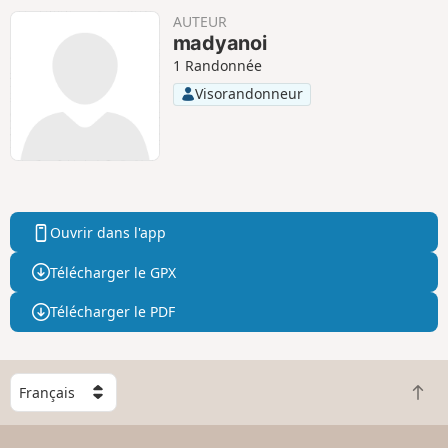
AUTEUR
madyanoi
1 Randonnée
Visorandonneur
Ouvrir dans l'app
Télécharger le GPX
Télécharger le PDF
C
R
h
e
o
t
i