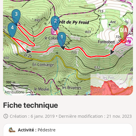
i
c
3
h
2
4
e
r
1
l
a
c
a
r
t
300 m
e
Attributions
e
1km
4km
n
Fiche technique
g
Création :
6 janv. 2019
• Dernière modification :
21 nov. 2023
r
a
Activité :
Pédestre
n