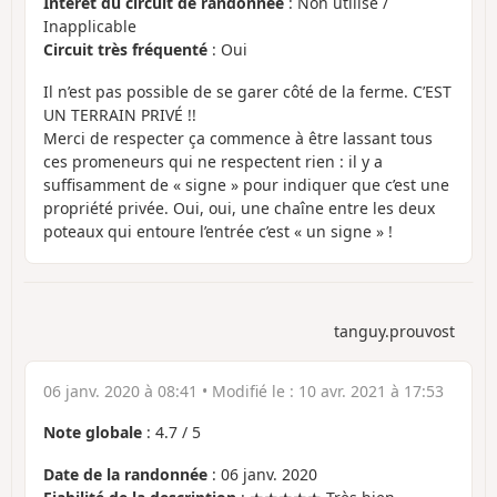
Intérêt du circuit de randonnée
: Non utilisé /
Inapplicable
Circuit très fréquenté
: Oui
Il n’est pas possible de se garer côté de la ferme. C’EST
UN TERRAIN PRIVÉ !!
Merci de respecter ça commence à être lassant tous
ces promeneurs qui ne respectent rien : il y a
suffisamment de « signe » pour indiquer que c’est une
propriété privée. Oui, oui, une chaîne entre les deux
poteaux qui entoure l’entrée c’est « un signe » !
tanguy.prouvost
06 janv. 2020 à 08:41
• Modifié le :
10 avr. 2021 à 17:53
Note globale
:
4.7
/
5
Date de la randonnée
: 06 janv. 2020