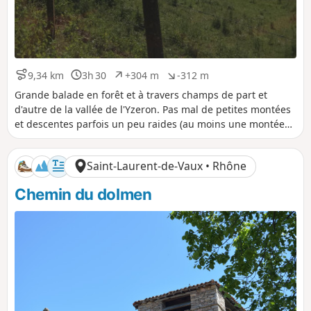
9,34 km
3h 30
+304 m
-312 m
D
D
D
D
i
u
é
é
Grande balade en forêt et à travers champs de part et
s
r
n
n
d'autre de la vallée de l'Yzeron. Pas mal de petites montées
t
é
i
i
et descentes parfois un peu raides (au moins une montée
a
e
v
v
trop difficile pour les VTTistes) Note modérateur La portion
n
e
e
entre (8) et (9) n'est plus accessible. Voir les avis
c
l
l
Saint-Laurent-de-Vaux • Rhône
e
é
é
(22/03/2022) pour une alternative
p
n
Chemin du dolmen
o
é
s
g
i
a
t
t
i
i
f
f