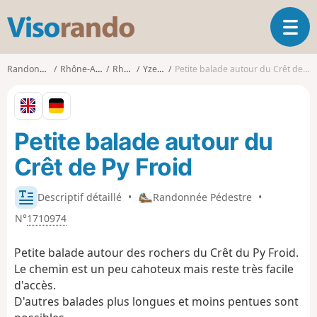
V
O
i
u
s
v
o
Randonnées
Rhône-Alpes
Rhône
Yzeron
Petite balade autour du Crêt de Py Froid
r
r
i
a
r
n
l
d
Petite balade autour du
a
o
n
Crêt de Py Froid
a
v
i
Descriptif détaillé
•
Randonnée Pédestre
•
g
N°
1710974
a
t
Petite balade autour des rochers du Crêt du Py Froid.
i
Le chemin est un peu cahoteux mais reste très facile
o
d'accès.
n
D'autres balades plus longues et moins pentues sont