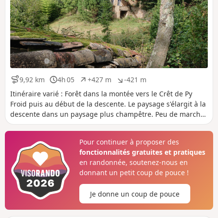
9,92 km
4h 05
+427 m
-421 m
D
D
D
D
i
u
é
é
Itinéraire varié : Forêt dans la montée vers le Crêt de Py
s
r
n
n
Froid puis au début de la descente. Le paysage s'élargit à la
t
é
i
i
descente dans un paysage plus champêtre. Peu de marche
a
e
v
v
sur route.
n
e
e
c
l
l
Pour continuer à proposer des
e
é
é
fonctionnalités gratuites et pratiques
p
n
o
é
en randonnée, soutenez-nous en
s
g
donnant un petit coup de pouce !
i
a
t
t
Je donne un coup de pouce
i
i
f
f