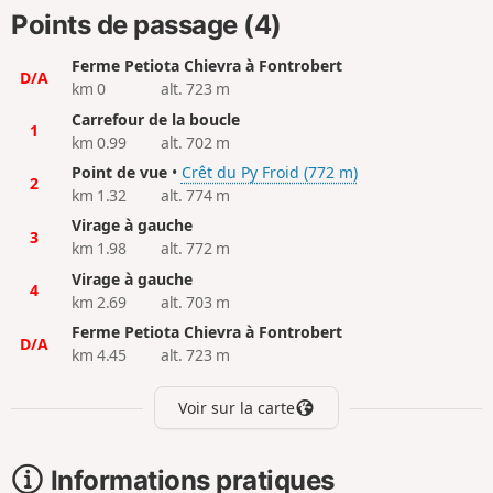
Points de passage (4)
Ferme Petiota Chievra à Fontrobert
D/A
km 0
alt. 723 m
Carrefour de la boucle
1
km 0.99
alt. 702 m
Point de vue
•
Crêt du Py Froid (772 m)
2
km 1.32
alt. 774 m
Virage à gauche
3
km 1.98
alt. 772 m
Virage à gauche
4
km 2.69
alt. 703 m
Ferme Petiota Chievra à Fontrobert
D/A
km 4.45
alt. 723 m
Voir sur la carte
Informations pratiques