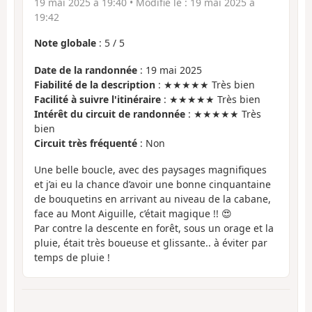
19 mai 2025 à 19:40
• Modifié le :
19 mai 2025 à
19:42
Note globale
:
5
/
5
Date de la randonnée
: 19 mai 2025
Fiabilité de la description
: ★★★★★ Très bien
Facilité à suivre l'itinéraire
: ★★★★★ Très bien
Intérêt du circuit de randonnée
: ★★★★★ Très
bien
Circuit très fréquenté
: Non
Une belle boucle, avec des paysages magnifiques
et j’ai eu la chance d’avoir une bonne cinquantaine
de bouquetins en arrivant au niveau de la cabane,
face au Mont Aiguille, c’était magique !! 😍
Par contre la descente en forêt, sous un orage et la
pluie, était très boueuse et glissante.. à éviter par
temps de pluie !