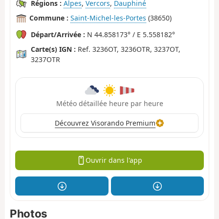
Régions :
Alpes
,
Vercors
,
Dauphiné
Commune :
Saint-Michel-les-Portes
(38650)
Départ/Arrivée :
N 44.858173° / E 5.558182°
Carte(s) IGN :
Ref. 3236OT, 3236OTR, 3237OT,
3237OTR
Météo détaillée heure par heure
Découvrez Visorando Premium
Ouvrir dans l'app
Photos