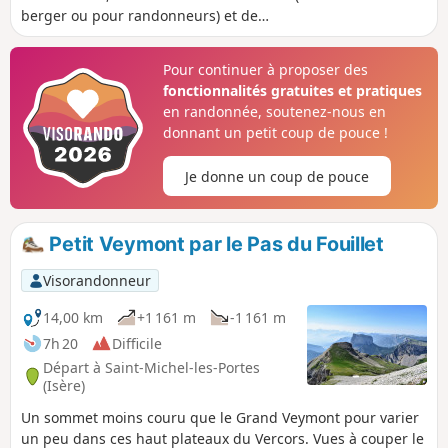
berger ou pour randonneurs) et de
précieuses fontaines sur les Hauts Plateaux
du Vercors. Paysages fabuleux garantis.
Pour continuer à proposer des
Point d'orgue, sans doute le plus beau site
fonctionnalités gratuites et pratiques
naturel des Hauts Plateaux, la plaine de la
en randonnée, soutenez-nous en
Queyrie où je veux être réincarné en
donnant un petit coup de pouce !
marmotte, avec son arbre taillé et sa
stupéfiante carrière romaine.
Je donne un coup de pouce
Petit Veymont par le Pas du Fouillet
Visorandonneur
14,00 km
+1 161 m
-1 161 m
7h 20
Difficile
Départ à Saint-Michel-les-Portes
(Isère)
Un sommet moins couru que le Grand Veymont pour varier
un peu dans ces haut plateaux du Vercors. Vues à couper le