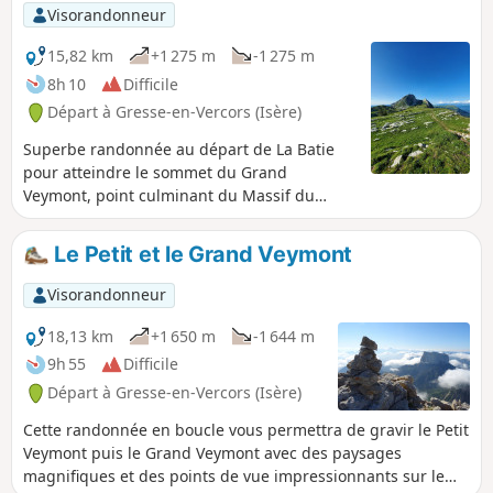
Visorandonneur
15,82 km
+1 275 m
-1 275 m
8h 10
Difficile
Départ à Gresse-en-Vercors (Isère)
Superbe randonnée au départ de La Batie
pour atteindre le sommet du Grand
Veymont, point culminant du Massif du
Vercors. Un itinéraire en aller-retour
(variantes possibles), avec un dénivelé
Le Petit et le Grand Veymont
important mais sans difficulté particulière.
Visorandonneur
18,13 km
+1 650 m
-1 644 m
9h 55
Difficile
Départ à Gresse-en-Vercors (Isère)
Cette randonnée en boucle vous permettra de gravir le Petit
Veymont puis le Grand Veymont avec des paysages
magnifiques et des points de vue impressionnants sur le