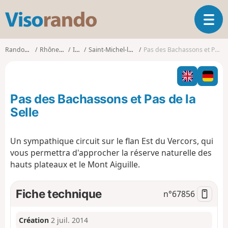
V
O
i
u
s
v
o
Randonnées
Rhône-Alpes
Isère
Saint-Michel-les-Portes
Pas des Bachassons et Pas de la Selle
r
r
i
a
r
n
l
d
Pas des Bachassons et Pas de la
a
o
n
Selle
a
v
Un sympathique circuit sur le flan Est du Vercors, qui
i
vous permettra d'approcher la réserve naturelle des
g
a
hauts plateaux et le Mont Aiguille.
t
i
Fiche technique
n°
67856
o
n
Création
2 juil. 2014