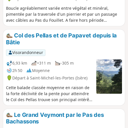
Boucle agréablement variée entre végétal et minéral,
pimentée par la traversée d'un pierrier et par un passage
avec câbles au Pas du Fouillet. A faire hors période
enneigée.Retour face à l'imposant bloc que forme le Mont
Aiguille. (!) Attention ! Le passage du pierrier et du Pas du
Col des Pellas et de Papavet depuis la
Fouillet, entre le point (3) et le point (5) est actuellement
Bâtie
interdit (juillet 2025). Au point (3), continuez tout droit pour
rejoindre par le ravin des Serres et du Maupas, le Pas des
Visorandonneur
Bachassons, point (6) d'où vous pourrez rejoindre la cabane
des Aiguillettes, point (6) pour le pique-nique. Ensuite, il
6,93 km
+311 m
-305 m
faudra revenir au Pas des Bachassons pour continuer la
2h 50
Moyenne
randonnée.
Départ à Saint-Michel-les-Portes (Isère)
Cette balade classée moyenne en raison de
la forte déclivité de la pente pour atteindre
le Col des Pellas trouve son principal intérêt
en de superbes vues sur le côté le plus
impressionnant du Mont Aiguille. À l'arrivée
Le Grand Veymont par le Pas des
au Col de Papavet, la vue sur la vallée est
Bachassons
très belle également.