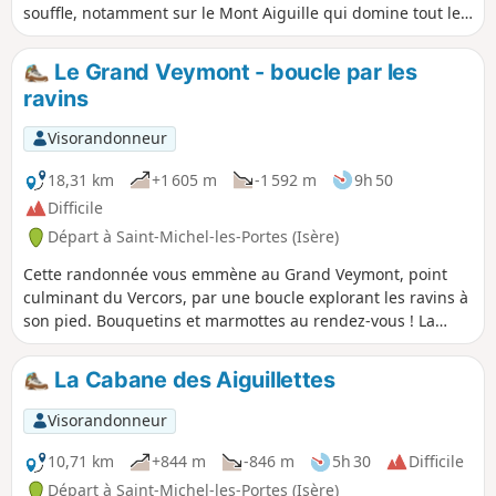
souffle, notamment sur le Mont Aiguille qui domine tout le
début de la randonnée et une partie du retour. Marmottes,
bouquetins et chocards seront là pour vous saluer après
Le Grand Veymont - boucle par les
l'ascension du Pas du Fouillet. Cette randonnée est
ravins
totalement interdite aux chiens car située dans la réserve
naturelle des hauts plateaux du Vercors.
Visorandonneur
18,31 km
+1 605 m
-1 592 m
9h 50
Difficile
Départ à Saint-Michel-les-Portes (Isère)
Cette randonnée vous emmène au Grand Veymont, point
culminant du Vercors, par une boucle explorant les ravins à
son pied. Bouquetins et marmottes au rendez-vous ! La
boucle peut se faire dans les deux sens. Pas de difficulté
technique particulière sur le parcours hormis dans les
La Cabane des Aiguillettes
ravins qui peuvent nécessiter d'utiliser les mains pour un
peu de grimpette.
Visorandonneur
10,71 km
+844 m
-846 m
5h 30
Difficile
Départ à Saint-Michel-les-Portes (Isère)