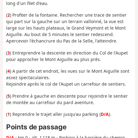
long d'un filet d'eau.
(
2
) Profiter de la fontaine. Rechercher une trace de sentier
qui part sur la gauche sur un terrain vallonné, la vue est
large sur les hauts plateaux, le Grand Veymont et le Mont
Aiguille. Au bout de 5 minutes le sentier redescend.
Apercevoir l'échancrure du Pas de la Selle, l'atteindre.
(
3
) Entreprendre la descente en direction du Col de l'Aupet
pour approcher le Mont Aiguille au plus près.
(
4
) A partir de cet endroit, les vues sur le Mont Aiguille sont
assez spectaculaires.
Rejoindre après le col de l'Aupet un carrefour de sentiers.
(
5
) Prendre à gauche en descente pour rejoindre le sentier
de montée au carrefour du pard aventure.
(
1
) Reprendre le trajet aller jusqu'au parking (
D/A
).
Points de passage
D/A
: km 0 - alt. 1 118 m - Parking à la barrière du chemin