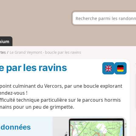
mium
rtes
Le Grand Veymont - boucle par les ravins
 par les ravins
int culminant du Vercors, par une boucle explorant
endez-vous !
fficulté technique particulière sur le parcours hormis
s mains pour un peu de grimpette.
andonnées