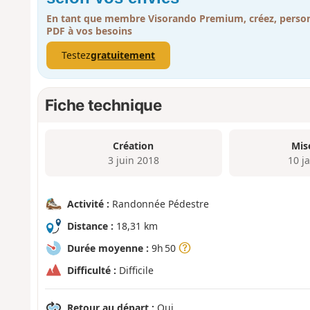
En tant que membre Visorando Premium, créez, person
PDF à vos besoins
Testez
gratuitement
Fiche technique
Création
Mis
3 juin 2018
10 j
Activité :
Randonnée Pédestre
Distance :
18,31 km
Durée moyenne :
9h 50
Difficulté :
Difficile
Retour au départ :
Oui