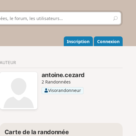
R
e
c
h
e
Inscription
Connexion
r
c
h
AUTEUR
e
r
antoine.cezard
2 Randonnées
Visorandonneur
Carte de la randonnée