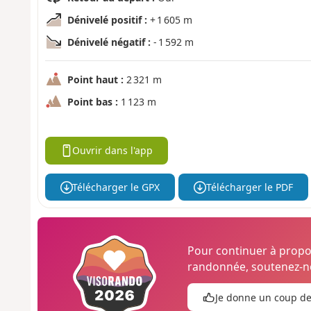
Dénivelé positif :
+ 1 605 m
Dénivelé négatif :
- 1 592 m
Point haut :
2 321 m
Point bas :
1 123 m
Ouvrir dans l'app
Télécharger le GPX
Télécharger le PDF
Pour continuer à prop
randonnée, soutenez-no
Je donne un coup d