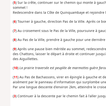
(
5
) Sur la crête, continuer sur le chemin qui monte à gauch
sommet !
Redescendre dans la Côte de Quinquambaye et rejoindre la
(
6
) Tourner à gauche, direction Pas de la Ville. Après ce b
(
7
) Au croisement sous le Pas de la Ville, poursuivre à gau
(
8
) Au Pas de la Ville, prendre à gauche pour une dernière
(
9
) Après une pause bien méritée au sommet, redescendre e
des Chattons, laisser le départ à droite et continuer jusq
des Aiguillettes.
(
10
)
La prairie traversée est peuplée de marmottes guère faro
(
11
) Au Pas de Bachassons, virer en épingle à gauche et d
aisément par le panneau d'information qui surplombe une
Par une longue descente d'environ 2km, atteindre le croisem
(
3
) Continuer à la descente par le chemin fait à l'aller jus