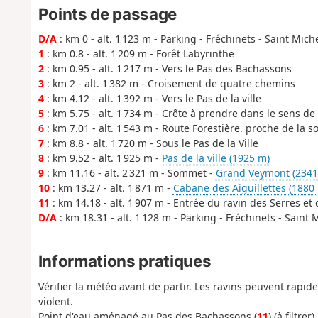
Points de passage
D/A
: km 0 - alt. 1 123 m - Parking - Fréchinets - Saint Mich
1
: km 0.8 - alt. 1 209 m - Forêt Labyrinthe
2
: km 0.95 - alt. 1 217 m - Vers le Pas des Bachassons
3
: km 2 - alt. 1 382 m - Croisement de quatre chemins
4
: km 4.12 - alt. 1 392 m - Vers le Pas de la ville
5
: km 5.75 - alt. 1 734 m - Crête à prendre dans le sens de
6
: km 7.01 - alt. 1 543 m - Route Forestière. proche de la s
7
: km 8.8 - alt. 1 720 m - Sous le Pas de la Ville
8
: km 9.52 - alt. 1 925 m -
Pas de la ville (1925 m)
9
: km 11.16 - alt. 2 321 m - Sommet -
Grand Veymont (2341
10
: km 13.27 - alt. 1 871 m -
Cabane des Aiguillettes (1880
11
: km 14.18 - alt. 1 907 m - Entrée du ravin des Serres e
D/A
: km 18.31 - alt. 1 128 m - Parking - Fréchinets - Saint 
Informations pratiques
Vérifier la météo avant de partir. Les ravins peuvent rapi
violent.
Point d'eau aménagé au Pas des Bachassons (
11
) (à filtrer).