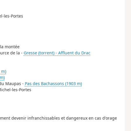
el-les-Portes
 la montée
ource de la -
Gresse (torrent) - Affluent du Drac
 m)
 m)
t du Maupas -
Pas des Bachassons (1903 m)
Michel-les-Portes
dement devenir infranchissables et dangereux en cas d'orage