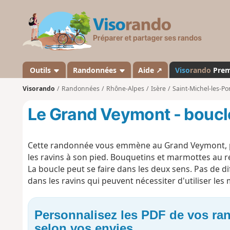
V
i
s
o
r
a
Outils
Randonnées
Aide ↗
Viso
rando
Pre
n
Visorando
Randonnées
Rhône-Alpes
Isère
Saint-Michel-les-Po
d
o
Le Grand Veymont - boucle
Cette randonnée vous emmène au Grand Veymont, po
les ravins à son pied. Bouquetins et marmottes au r
La boucle peut se faire dans les deux sens. Pas de di
dans les ravins qui peuvent nécessiter d'utiliser le
Personnalisez les PDF de vos r
selon vos envies