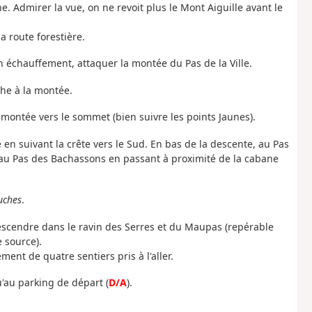
e. Admirer la vue, on ne revoit plus le Mont Aiguille avant le
 route forestière.
on échauffement, attaquer la montée du Pas de la Ville.
che à la montée.
 montée vers le sommet (bien suivre les points Jaunes).
n suivant la crête vers le Sud. En bas de la descente, au Pas
u'au Pas des Bachassons en passant à proximité de la cabane
uches
.
escendre dans le ravin des Serres et du Maupas (repérable
 source).
ent de quatre sentiers pris à l'aller.
qu'au parking de départ (
D/A
).