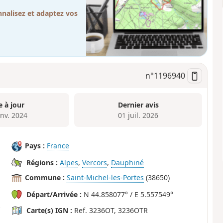
nalisez et adaptez vos
n°
1196940
e à jour
Dernier avis
anv. 2024
01 juil. 2026
Pays :
France
Régions :
Alpes
,
Vercors
,
Dauphiné
Commune :
Saint-Michel-les-Portes
(38650)
Départ/Arrivée :
N 44.858077° / E 5.557549°
Carte(s) IGN :
Ref. 3236OT, 3236OTR